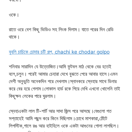
ওকে।
রাতে ওরে বেশ কিছু ভিডিও সহ লিংক দিলাম। যাতে পরের দিন রেডি
থাকে।
বুবলি চাচিকে চোদার চটি গল্প, chachi ke chodar golpo
শনিবার সারাদিন যে উত্তেজিত।আমি ফুটবল মাঠ থেকে বের হতেই
বলে,চলুন। পরেই আমার চেহারা দেখে বুঝতে পেরে আবার হাসে।এমন
দেশী অনুভুতি অনেকদিন পরে দেখলাম।স্নানকরে স্নেহার সাথে ডিনার
করে বের হয়ে গেলাম।লোকাল হার্ড রকে গিয়ে দেখি এখনো খোলেনি তাই
কিছুক্ষন লেকের পারে ঘুরলাম।
স্নেহাএকটা লাল টি-শার্ট আর সাদা জিন্স পরে আসছে।যেগুলো গত
সপ্তাহেই আমি পছন্দ করে কিনে দিছিলাম।চোখে মাশকারা,ঠোঁটে
লিপস্টিক,গালে রঙ আর হাইহিলে ওকে একটা আগুনের গোলা লাগছিল।