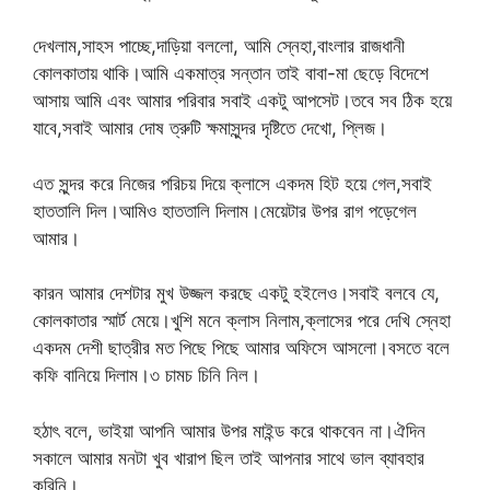
দেখলাম,সাহস পাচ্ছে,দাড়িয়া বললো, আমি স্নেহা,বাংলার রাজধানী
কোলকাতায় থাকি।আমি একমাত্র সন্তান তাই বাবা-মা ছেড়ে বিদেশে
আসায় আমি এবং আমার পরিবার সবাই একটু আপসেট।তবে সব ঠিক হয়ে
যাবে,সবাই আমার দোষ ত্রুটি ক্ষমাসুন্দর দৃষ্টিতে দেখো, প্লিজ।
এত সুন্দর করে নিজের পরিচয় দিয়ে ক্লাসে একদম হিট হয়ে গেল,সবাই
হাততালি দিল।আমিও হাততালি দিলাম।মেয়েটার উপর রাগ পড়েগেল
আমার।
কারন আমার দেশটার মুখ উজ্জল করছে একটু হইলেও।সবাই বলবে যে,
কোলকাতার স্মার্ট মেয়ে।খুশি মনে ক্লাস নিলাম,ক্লাসের পরে দেখি স্নেহা
একদম দেশী ছাত্রীর মত পিছে পিছে আমার অফিসে আসলো।বসতে বলে
কফি বানিয়ে দিলাম।৩ চামচ চিনি নিল।
হঠাৎ বলে, ভাইয়া আপনি আমার উপর মাইন্ড করে থাকবেন না।ঐদিন
সকালে আমার মনটা খুব খারাপ ছিল তাই আপনার সাথে ভাল ব্যাবহার
করিনি।