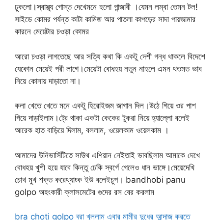
ঢুকলো।স্বাস্থ্য গোস্ত দেখেমনে হলো পান্জাবী ।যেমন লম্বা তেমন টল!
সাইডে কোমর পর্যন্ত কাটা কামিজ আর পাতলা কাপড়ের সাদা পায়জামার
কারনে মেয়েটার চওড়া কোমর
আরো চওড়া লাগতেছে আর সত্যি কথা কি একটু দেশী গন্ধ থাকলে বিদেশে
যেকোন মেয়েই পরী লাগে।মেয়েটা বোধহয় নতুন নাহলে এমন থতমত ভাব
নিয়ে কোনায় দাড়াতো না।
কলা খেতে খেতে মনে একটু হিরোইজম জাগান দিল।উঠে গিয়ে ওর পাশ
গিয়ে দাড়াইলাম।ট্রে থাকা একটা কেকের টুকরা নিয়ে হ্যাল্লো বলেই
আরেক হাত বাড়িয়ে দিলাম, বললাম, ওয়েলকাম ওয়েলকাম ।
আমাদের উনিভার্সিটিতে সাউথ এশিয়ান নেইতাই ভাবছিলাম আমাকে দেখে
বোধহয় খুশী হয়ে যাবে কিন্তু ঢেকি স্বর্গে গেলেও ধান ভাঙ্গে।মেয়েদেখি
চোখ মুখ শক্ত করেথ্যাংক ইউ বলেইচুপ। bandhobi panu
golpo অহংকারী ক্লাসমেটের গুদের রস বের করলাম
bra choti golpo ব্রা খুললাম এবার মামীর দুধের আন্দাজ করতে