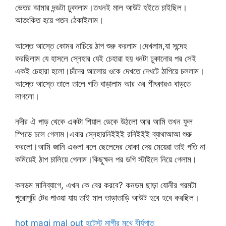
ভেতর আমার দন্ডটা ঢুকালাম।তখনই মাল আউট হইতে চাইছিল।
আতংকিত হয়ে পতন ঠেকাইলাম।
আস্তে আস্তে কোমর নাচিয়ে ঠাপ শুরু করলাম।দেখলাম,যা সন্দেহ
করছিলাম যে হাসলে স্নেহার যেই চেহারা হয় ধনটা ঢুকানোর পর সেই
একই চেহারা হলো।চাঁদের আলোয় ওকে দেখতে দেখটে ঠাপিয়ে চললাম।
আস্তে আস্তে তালে তালে গতি বাড়ালাম আর ওর শীৎকারও বাড়তে
লাগলো।
নদীর ঐ পাড় থেকে একটা শিয়াল ডেকে উঠলো আর আমি তখন ফুল
স্পিডে চলে গেলাম।এবার স্নেহারনিইইই রনিইইই ব্যাথাআআ শুরু
করলো।আমি জানি এগুলা বলে ছেলেদের ধোকা দেয় মেয়েরা তাই গতি না
কমিয়েই ঠাপ চালিয়ে গেলাম।কিছুক্ষন পর ডগি স্টাইলে নিয়ে গেলাম।
কনডম মানিব্যাগে, এখন কে বের করবে? কনডম ছাড়া যোনীর গরমটা
পুরোপুরি টের পাওয়া যায় তাই মাল তাড়াতাড়ি আউট হবে হবে করছিল।
hot magi mal out হটেস্ট মাগীর মুখে বীর্যপাত