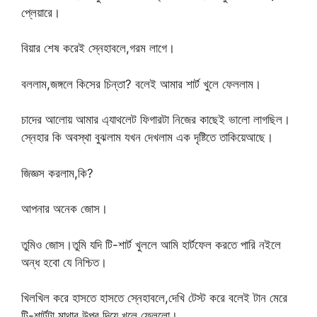
প্লেয়ারে।
বিয়ার শেষ করেই স্নেহাবলে,গরম লাগে।
বললাম,জঙ্গলে কিসের চিন্তা? বলেই আমার শার্ট খুলে ফেললাম।
চাদের আলোয় আমার এ্যাথলেট ফিগারটা নিজের কাছেই ভালো লাগছিল।
স্নেহার কি অবস্থা বুঝলাম যখন দেখলাম এক দৃষ্টিতে তাকিয়েআছে।
জিজ্ঞস করলাম,কি?
আপনার অনেক জোস।
তুমিও জোস।তুমি যদি টি-শার্ট খুললে আমি হার্টফেল করতে পারি নইলে
অন্ধ হবো যে নিশ্চিত।
খিলখিল করে হাসতে হাসতে স্নেহাবলে,দেখি টেস্ট করে বলেই টান মেরে
টি-শার্টটা মাথার উপর দিয়ে খুলে ফেললো।