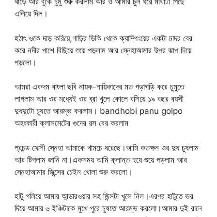
ঘাড়ে আর বুকে চুমু শুরু করলাম আর ও আমার চুল ধরে মাথাটা পিছে
এলিয়ে দিল।
হঠাৎ ওকে দাড় করিয়ে,গাড়ির ডিকি থেকে ক্যাম্পিংয়ের একটা চাদর বের
করে নদীর পাশে বিছিয়ে শুয়ে পড়লাম আর স্নেহাআমার উপর ঝাপ দিয়ে
পড়লো।
আমরা একদম বাংলা ছবি নায়ক-নায়িকাদের মত গড়াগড়ি করে চুমুতে
লাগলাম আর ওর মধ্যেই ওর ব্রা খুলে কোলে বসিয়ে ১৯ বছর বয়সী
দুধদুটো চুষতে আরম্ভ করলাম। bandhobi panu golpo
অহংকারী ক্লাসমেটের গুদের রস বের করলাম
প্রচন্ড সেক্সী স্নেহা আমাকে খামচে ধরেছে।আমি কতক্ষন ওর দুধ চুষলাম
আর টিপলাম জানি না।একসময় আমি ক্লান্ত হয়ে শুয়ে পড়লাম আর
স্নেহাআমার জিন্সের চেইন খোলা শুরু করলো।
হাটু গলিয়ে আমার আন্ডারওয়ার সহ জিন্সটা খুলে নিল।এরপর হাটুতে ভর
দিয়ে আমার ৬ ইঞ্চিটাকে মুখে পুরে চুষতে আরম্ভ করলো।আমার দুই রানে