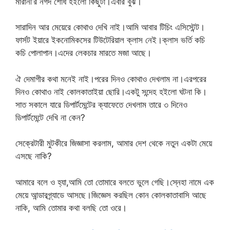
মারানী’র নগদ শোধ হইলো কিছুটা।এবার বুঝ।
সারাদিন আর মেয়েরে কোথাও দেখি নাই।আমি আবার টিচিং এসিস্টেন্ট।
ফার্সট ইয়ারে ইকনোমিকসের টিউটেরিয়াল ক্লাস নেই।ক্লাস ভর্তি কচি
কচি পোলাপান।এদের লেকচার মারতে মজা আছে।
ঐ দেমাগীর কথা মনেই নাই।পরের দিনও কোথাও দেখলাম না।এরপরের
দিনও কোথাও নাই কোলকাতাইয়া ছোরি।একটু সন্দেহ হইলো ঘটনা কি।
সাত সকালে যারে ডিপার্টমেন্টের ক্যাফেতে দেখলাম তারে ৩ দিনেও
ডিপার্টমেন্টে দেখি না কেন?
সেক্রেটারী মুটকীরে জিজ্ঞাসা করলাম, আমার দেশ থেকে নতুন একটা মেয়ে
এসছে নাকি?
আমারে বলে ও হ্যা,আমি তো তোমারে বলতে ভুলে গেছি।স্নেহা নামে এক
মেয়ে আন্ডারগ্র্যাডে আসছে।জিজ্ঞেস করছিল কোন কোলকাতাবাসি আছে
নাকি, আমি তোমার কথা বলছি তো ওরে।