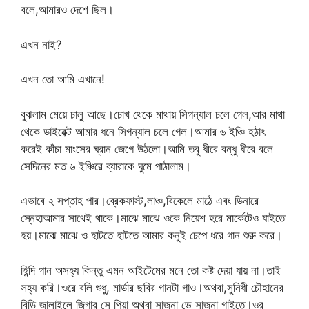
বলে,আমারও দেশে ছিল।
এখন নাই?
এখন তো আমি এখানে!
বুঝলাম মেয়ে চালু আছে।চোখ থেকে মাথায় সিগন্যাল চলে গেল,আর মাথা
থেকে ডাইরেক্ট আমার ধনে সিগন্যাল চলে গেল।আমার ৬ ইঞ্চি হঠাৎ
করেই কাঁচা মাংসের ঘ্রান জেগে উঠলো।আমি তবু ধীরে বন্ধু ধীরে বলে
সেদিনের মত ৬ ইঞ্চিরে ব্যারাকে ঘুমে পাঠালাম।
এভাবে ২ সপ্তাহ পার।ব্রেকফাস্ট,লাঞ্চ,বিকেলে মাঠে এবং ডিনারে
স্নেহাআমার সাথেই থাকে।মাঝে মাঝে ওকে নিয়েশ হরে মার্কেটেও যাইতে
হয়।মাঝে মাঝে ও হাটতে হাটতে আমার কনুই চেপে ধরে গান শুরু করে।
হিন্দি গান অসহ্য কিন্তু এমন আইটেমের মনে তো কষ্ট দেয়া যায় না।তাই
সহ্য করি।ওরে বলি শুধু, মার্ডার ছবির গানটা গাও।অথবা,সুনিধী চৌহানের
বিড়ি জালাইলে জিগার সে পিয়া অথবা সাজনা ভে সাজনা গাইতে।ওর