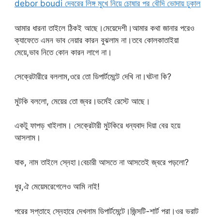
debor boudi দেবরের লিঙ্গ মুখে নিয়ে চোষার পর বৌদি ভোদায় ঢুকাল
আমার ধারনা তাইলে ঠিকই আছে।মেয়েদেশী।আমার কথা জানার পরেও
ক্যাফেতে এমন ভাব নেয়ার কারন বুঝলাম না।তবে কোলকাতাইয়া
মেয়ে,ভাব নিতে কোন কারন লাগে না।
সেক্রেটারীরে বললাম,ওরে তো ডিপার্টমেন্টে দেখি না।ঘটনা কি?
মুটকি বললো, মেয়ের তো জ্বর।ডর্মেই রেস্টে আছে।
একটু ফাপড় খাইলাম। সেক্রেটারী মুটকিরে ধন্যবাদ দিয়া বের হয়ে
আসলাম।
যাক, নাম তাইলে স্নেহা।বেচারী আসতে না আসতেই জ্বরে পড়লো?
ধুর,ঐ মেয়েমরেগেলেও আমি নাই!
পরের সপ্তাহে স্নেহারে দেখলাম ডিপার্টমেন্টে।জিন্সটি-শার্ট পরা।ওর ভরাট