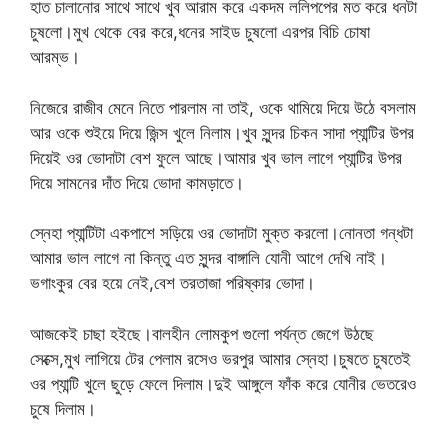
হাত চালানোর সাথে সাথে খুব আরাম করে একদম ললিপপের মত করে ধনটা
চুষলো।মুখ থেকে বের করে,ধনের সাইড চুষলো এরপর বিচি চোষা
আরম্ভ।
নিজেরে রাজীব মেনে নিতে পারলাম না তাই, ওকে থামিয়ে দিয়ে উঠে বসলাম
আর ওকে শুইয়ে দিয়ে জিন্স খুলে নিলাম।খুব সুন্দর চিকন সাদা প্যান্টির উপর
দিয়েই ওর ভোদাটা বেশ ফুলে আছে।আমার খুব ভাল লাগে প্যান্টির উপর
দিয়ে সামনের দাঁত দিয়ে ভোদা কামড়াতে।
স্নেহা প্যান্টিটা একপাশে সড়িয়ে ওর ভোদাটা মুক্ত করলো।নোনতা গন্ধটা
আমার ভাল লাগে না কিন্তু এত সুন্দর বাঙ্গালি যোনী আগে দেখি নাই।
ভগাংকুর বের হয়ে নেই,বেশ তরতাজা পরিষ্কার ভোদা।
আজকেই চাছা হইছে।বালহীন লোমকুপ গুলো পর্যন্ত জেগে উঠছে
সেক্সে,মুখ লাগিয়ে টের পেলাম রসেও ভরপুর আমার স্নেহা।চুষতে চুষতেই
ওর প্যান্টি খুলে ছুড়ে ফেলে দিলাম।দুই আঙ্গুলে ফাঁক করে যোনীর ভেতরেও
চুষে দিলাম।