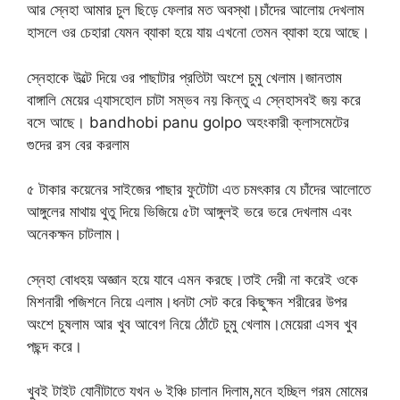
আর স্নেহা আমার চুল ছিড়ে ফেলার মত অবস্থা।চাঁদের আলোয় দেখলাম
হাসলে ওর চেহারা যেমন ব্যাকা হয়ে যায় এখনো তেমন ব্যাকা হয়ে আছে।
স্নেহাকে উল্টে দিয়ে ওর পাছাটার প্রতিটা অংশে চুমু খেলাম।জানতাম
বাঙ্গালি মেয়ের এ্যাসহোল চাটা সম্ভব নয় কিন্তু এ স্নেহাসবই জয় করে
বসে আছে। bandhobi panu golpo অহংকারী ক্লাসমেটের
গুদের রস বের করলাম
৫ টাকার কয়েনের সাইজের পাছার ফুটোটা এত চমৎকার যে চাঁদের আলোতে
আঙ্গুলের মাথায় থুতু দিয়ে ভিজিয়ে ৫টা আঙ্গুলই ভরে ভরে দেখলাম এবং
অনেকক্ষন চাটলাম।
স্নেহা বোধহয় অজ্ঞান হয়ে যাবে এমন করছে।তাই দেরী না করেই ওকে
মিশনারী পজিশনে নিয়ে এলাম।ধনটা সেট করে কিছুক্ষন শরীরের উপর
অংশে চুষলাম আর খুব আবেগ নিয়ে ঠোঁটে চুমু খেলাম।মেয়েরা এসব খুব
পছন্দ করে।
খুবই টাইট যোনীটাতে যখন ৬ ইঞ্চি চালান দিলাম,মনে হচ্ছিল গরম মোমের