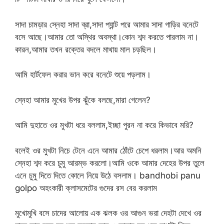
সাদা চামড়ার স্নেহা সাদা ব্রা,সাদা প্যান্ট পরে আমার সাদা গাড়ির বনেটে
বসে আছে।আমার তো অস্থির অবস্থা।কোন শব্দ করতে পারলাম না।
কারন,আমার তখন রক্তের বদলে মাথায় মাল চড়ছিল।
আমি হার্টফেল করার ভান করে বনেটে শুয়ে পড়লাম।
স্নেহা আমার মুখের উপর ঝুঁকে বলছে,মারা গেলেন?
আমি দুহাতে ওর মুখটা ধরে বললাম,ইচ্ছা পুরন না করে কিভাবে মরি?
বলেই ওর মুখটা নিচে টেনে এনে আমার ঠোঁটে চেপে ধরলাম।আর অমনি
স্নেহা শব্দ করে চুমু আরম্ভ করলো।আমি ওকে আমার দেহের উপর তুলে
এনে চুমু দিতে দিতে কোলে নিয়ে উঠে বসলাম। bandhobi panu
golpo অহংকারী ক্লাসমেটের গুদের রস বের করলাম
মুখোমুখি বসে চাদের আলোয় এক ঝলক ওর আগুন ভরা দেহটা দেখে ওর