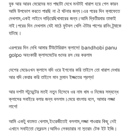
বুক আর আরব মেয়েদের মত পাছাটা দেখে মনটাই খারাপ হয়ে গেল কারন
আমি উপভোগ করতে পারছি না ঐ ঘটনার জন্য।এর পরের দিন ক্যাফেতে
দেখলাম,একই লাইনে দাড়িয়েছিখাবারের জন্য।আমি দ্বিতীয়বার তাকাই
নাই।পরের দিন দেখলাম যেই মাঠে ফুটবল খেলি ঐটার পাশের রানিং ট্র্যাকে
হাটছে।
এরপরের দিন দেখি আমার টিউটেরিয়াল ক্লাসে! bandhobi panu
golpo অহংকারী ক্লাসমেটের গুদের রস বের করলাম
দেশের মেয়েএখন ক্লাসে যদি ওরে ইগনোর করি তাইলে তো খারাপ দেখায়
আর যদি কেয়ার করি তাইলে মান সন্মান ইজ্জতের প্রশ্ন!
আর দশটা স্টুডেন্টের মতই নতুন হিসেবে ওর নাম ধাম ও নিজের সম্বন্ধে
ক্লাসের সবাইরে বলার জন্য বললাম।মেয়ে বাংলায় বলে, আমার লজ্জা
লাগে!
আমি একটু থতমত খেলাম,ইংরেজীতেই বললাম,লজ্জা পাওয়ার কিছু নেই
এখানে সবাইতো ফ্রেন্ডস।আমিও লেকচারার না সুতরাং টেক ইট ইজি।