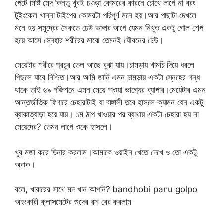
পেটে মিষ্টি মেদ কিন্তু খুবই চওড়া কোমরের কারনে চোখে লাগে না বরং
টুইংকেল খান্না টাইপের কোমরটা পরিপূর্ণ মনে হয়।আর পাছাটা দেখলে
মনে হয় সমুদ্রের সৈকতে ঢেউ ভাঙ্গার আগে যেমন নিখুত একটু গোল শেপ
হয়ে আসে স্নেহার শরীরের মাঝে তেমনই যৌবনের ঢেউ।
মেয়েটার শরীরে প্রচুর তেল আছে বুঝা যায়।চামড়ায় খামচি দিয়ে ধরলে
পিছলে যাবে নিশ্চিত।আর আমি জানি এমন চামড়ায় একটা স্নেহের গন্ধ
থাকে তাই ৬৯ পজিশনে এমন মেয়ে পাওয়া ভাগ্যের ব্যাপার।মেয়েটার এমন
আন্তর্জাতিক ফিগারে চেহারাটাই যা বাঙ্গালী তবে হাসলে ক্যামন যেন একটু
ব্যাকাত্যাড়া হয়ে যায়। ১ম ঠাপ খাওয়ার পর ব্যাথায় একটা চেহারা হয় না
মেয়েদের? তেমন লাগে ওকে হাসলে।
খুব মজা করে ডিনার করলাম।আমাকে ওয়াইন খেতে দেখে ও তো একটু
অবাক।
বলে, খাবারের সাথে মদ খান আপনি? bandhobi panu golpo
অহংকারী ক্লাসমেটের গুদের রস বের করলাম