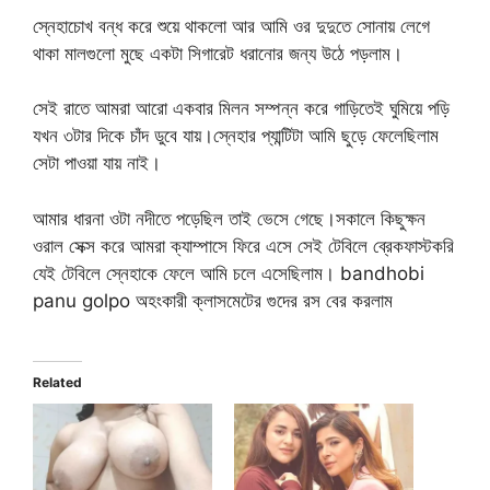
স্নেহাচোখ বন্ধ করে শুয়ে থাকলো আর আমি ওর দুদুতে সোনায় লেগে
থাকা মালগুলো মুছে একটা সিগারেট ধরানোর জন্য উঠে পড়লাম।
সেই রাতে আমরা আরো একবার মিলন সম্পন্ন করে গাড়িতেই ঘুমিয়ে পড়ি
যখন ৩টার দিকে চাঁদ ডুবে যায়।স্নেহার প্যান্টিটা আমি ছুড়ে ফেলেছিলাম
সেটা পাওয়া যায় নাই।
আমার ধারনা ওটা নদীতে পড়েছিল তাই ভেসে গেছে।সকালে কিছুক্ষন
ওরাল সেক্স করে আমরা ক্যাম্পাসে ফিরে এসে সেই টেবিলে ব্রেকফাস্টকরি
যেই টেবিলে স্নেহাকে ফেলে আমি চলে এসেছিলাম। bandhobi
panu golpo অহংকারী ক্লাসমেটের গুদের রস বের করলাম
Related