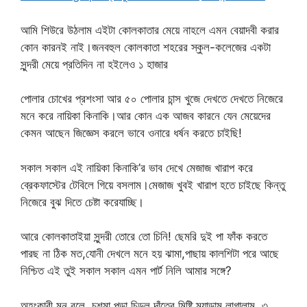
আমি শিউরে উঠলাম এইটা কোলকাতার মেয়ে নাহলে এমন বেয়াদবী করার
কোন কারনই নাই।জনবহুল কোলকাতা শহরের স্কুল-কলেজের একটা
সুন্দরী মেয়ে প্রতিদিন না হইলেও ১ হাজার
পোলার চোখের প্রশংসা আর ৫০ পোলার চান্স খুজে দেখতে দেখতে নিজেরে
মনে করে নায়িকা কিনাকি।আর কোন এক আজব কারনে যেন মেয়েদের
কেমন আছেন জিজ্ঞেস করলে ভাবে ওনারে ধর্ষন করতে চাইছি!
সকাল সকাল এই নায়িকা কিনাকি’র ভাব দেখে মেজাজ খারাপ করে
ব্রেকফাস্টের টেবিলে গিয়ে বসলাম।মেজাজ খুবই খারাপ হতে চাইছে কিন্তু
নিজেরে বুঝ দিতে চেষ্টা করেযাচ্ছি।
আরে কোলকাতাইয়া সুন্দরী তোরে তো চিনি! ছেমরি দুই পা ফাঁক করতে
পারছ না ঠিক মত,যোনী দেখলে মনে হয় ঝামা,পাছায় কালশিটা পরে আছে
নিশ্চিত এই তুই সকাল সকাল এমন পার্ট নিলি আমার সঙ্গে?
অহংকারী মন বলে, চশমা পড়া চিড়ল দাঁতের মিষ্টি ম্যাডাম লাগালাম, ৩