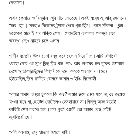
ফেললো।
এবার ফ্লোরে ও রিল্যাক্স।খুব নাঁচ চলতেছে।এরই মধ্যে এ,আর,রহমানের
“জয় হো”।স্নেহাও নিজেদের ট্র্যাক পেয়ে পুরা হিট। জোস নাঁচলো। ঘন্টা
দুয়েকের মাঝেই সব শক্তি শেষ। ঘেমেটেমে একাকার অবস্থা।ওর
অবস্থা দেখে বাইরে চলে এলাম।
গাড়ীর বনেটের উপর চোখ বন্ধ করে হেলান দিয়ে দিল।আমি সিগারেট
ধরাতে যেয়ে ওর মুখে বিন্দু বিন্দু ঘাম দেখে আর হাপরের মত বুকের উঠানামা
দেখে আন্ডারগ্রাউন্ডের বিপ্লবীকে দমন করতে পারলাম না।মনে
হইতেছিল,জিন্স ফাটিয়ে ফেলবে আমার ৬ ইঞ্চি বিদ্রোহী।
আমার মাথায় চিন্তা ঢুকলো কি করি?আমার রুমে নেয়া যাবে না,ওর রুমেও
যাওয়া যাবে না,হোটেল মোটেলেও স্নেহাযাবে না।কিন্তু আজ রাতেই
কাহিনী শেষ করতে হবে।লাল কুর্তা ওয়ালী তো আমার রেড লাইট
জ্বালিয়েদিছে।
আমি বললাম, স্নেহাচলো জঙ্গলে যাই।