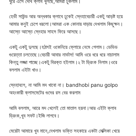
ঘুরে এসে দেখি ক্লাব খুলছে,আমরা ঢুকলাম।
হেভী সাউন্ড আর অন্ধকার ক্লাবে ঢুকেই স্নেহাবেচারী একটু আড়ষ্ট হয়ে
আমার কনুই চেপে ধরলো।আমরা এক কোনায় দাড়ায় দেখলাম কিছুক্ষন।
আস্তে আস্তে স্নেহার সাহস ফিরে আসছে।
একটু একটু দুলছে।হঠাৎই ওকেনিয়ে ফ্লোরে নেমে গেলাম। ডেভিড
গুয়েত্তা চলতেছে।বেচারী আবার নার্ভাস! আমি ওরে ধরে ধরে নাচালাম
কিন্তু লজ্জা পাচ্ছে।একটু বিরক্ত হইলাম।২ টা ড্রিংক নিলাম।ওরে
বললাম এইটা খাও।
স্নেহাবলে, না আমি মদ খাবো না। bandhobi panu golpo
অহংকারী ক্লাসমেটের গুদের রস বের করলাম
আমি বললাম, আরে মদ খেলেই তো মাতাল হয়না।আর এইটা ক্লাব
ড্রিংক,খুব সফট।ইজি লাগবে।
মেয়েটা আমারে খুব মানে,দেখলাম ভক্তি সহকারে একটা মেক্সিকা খেয়ে