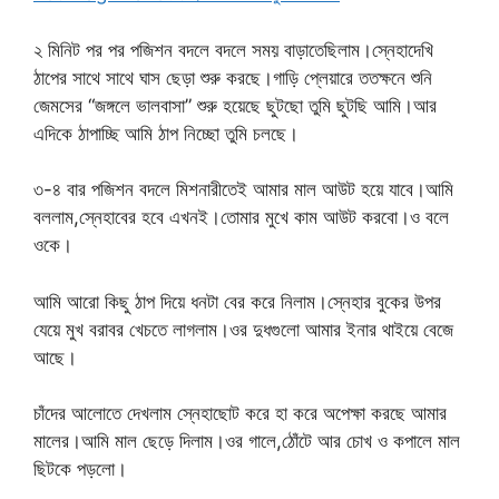
২ মিনিট পর পর পজিশন বদলে বদলে সময় বাড়াতেছিলাম।স্নেহাদেখি
ঠাপের সাথে সাথে ঘাস ছেড়া শুরু করছে।গাড়ি প্লেয়ারে ততক্ষনে শুনি
জেমসের “জঙ্গলে ভালবাসা” শুরু হয়েছে ছুটছো তুমি ছুটছি আমি।আর
এদিকে ঠাপাচ্ছি আমি ঠাপ নিচ্ছো তুমি চলছে।
৩-৪ বার পজিশন বদলে মিশনারীতেই আমার মাল আউট হয়ে যাবে।আমি
বললাম,স্নেহাবের হবে এখনই।তোমার মুখে কাম আউট করবো।ও বলে
ওকে।
আমি আরো কিছু ঠাপ দিয়ে ধনটা বের করে নিলাম।স্নেহার বুকের উপর
যেয়ে মুখ বরাবর খেচতে লাগলাম।ওর দুধগুলো আমার ইনার থাইয়ে বেজে
আছে।
চাঁদের আলোতে দেখলাম স্নেহাছোট করে হা করে অপেক্ষা করছে আমার
মালের।আমি মাল ছেড়ে দিলাম।ওর গালে,ঠোঁটে আর চোখ ও কপালে মাল
ছিটকে পড়লো।