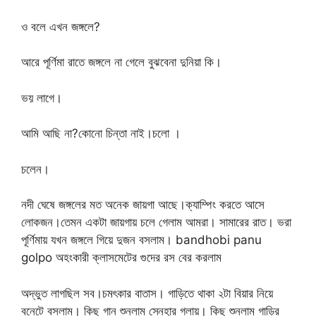
ও বলে এখন জঙ্গলে?
আরে পূর্ণিমা রাতে জঙ্গলে না গেলে বুঝবেনা দুনিয়া কি।
ভয় লাগে।
আমি আছি না?কোনো চিন্তা নাই।চলো ।
চলেন।
নদী ঘেষে জঙ্গলের মত অনেক জায়গা আছে।ক্যাম্পিং করতে আসে
লোকজন।তেমন একটা জায়গায় চলে গেলাম আমরা। সামারের রাত। ভরা
পূর্ণিমায় যখন জঙ্গলে গিয়ে দুজন বসলাম। bandhobi panu
golpo অহংকারী ক্লাসমেটের গুদের রস বের করলাম
অদ্ভুত লাগছিল সব।চমৎকার বাতাস। গাড়িতে থাকা ২টা বিয়ার নিয়ে
বনেটে বসলাম। কিছু গান শুনলাম স্নেহার গলায়। কিছু শুনলাম গাড়ির