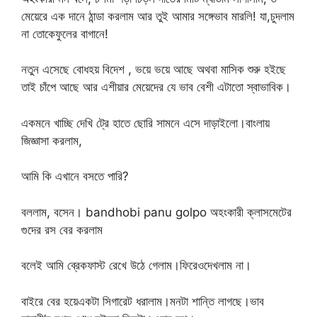
মেয়েরে এক দানে ঠান্ডা করলাম আর তুই আমার সঙ্গেভাব মারলি! যা,চুদলাম
না তোকেফুলের বাগানে!
নতুন এসেছে বোধহয় বিদেশ , ভয়ে ভয়ে আছে অথবা মাসিক শুরু হইছে
তাই চাঁপে আছে আর এশীয়ার মেয়েদের যে ভাব বেশী এটাতো স্বাভাবিক।
একমনে খাচ্ছি দেখি ট্রে হাতে ছোরি সামনে এসে দাড়াইলো।বাংলায়
জিজ্ঞাসা করলাম,
আমি কি এখানে বসতে পারি?
বললাম, বসেন। bandhobi panu golpo অহংকারী ক্লাসমেটের
গুদের রস বের করলাম
বলেই আমি ব্রেকফাস্ট রেখে উঠে গেলাম।ফিরেওদেখলাম না।
বাইরে বের হয়েএকটা সিগারেট ধরালাম।মনটা শান্তি লাগছে।ভাব