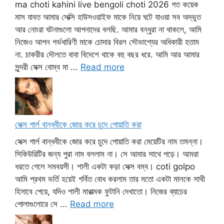
ma choti kahini live bengoli choti 2026 গত কয়েক
মাস যাবত আমার সেক্সি হাউসওয়াইফ মাকে নিয়ে ঘটে যাওয়া সব অদ্ভুত
আর নোংরা ঘটনাগুলো আপনাদের বলছি. আমার বন্ধুরা না থাকলে, আমি
নিজেও আপন গর্ভধারিণী মাকে চোদার বিরল সৌভাগ্যের অধিকারী হতাম
না. চাকরীর দৌলতে বাবা বিদেশে থাকে বহু বছর ধরে. আমি আর আমার
সুন্দরী সেক্স বোম্ব মা ...
Read more
সেক্স গার্ল বান্ধবীকে জোর করে চুদে পোয়াতি করা
সেক্স গার্ল বান্ধবীকে জোর করে চুদে পোয়াতি করা মেয়েটির নাম তমন্না।
সিকিউরিটির জন্য পুরা নাম বললাম না। সে আমার সাথে পড়ে। আমরা
ধরতে গেলে সমবয়সী। শালী একটা কড়া সেক্স বম্ব। coti golpo
আমি প্রথম ভর্তি হয়েই গর্বিত বোধ করলাম তার মতো একটা মালকে সাথী
হিসাবে পেয়ে, যদিও শালী মারাত্মক ফুটানি দেখাতো। নিজের ব্যাচের
পোলাগুলোরে সে ...
Read more