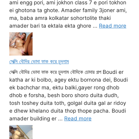
ami engg pori, ami jokhon class 7 e pori tokhon
ei ghotona ta ghote. Amader family 3joner ami,
ma, baba amra kolkatar sohortolite thaki
amader bari ta ektala ekta ghore ...
Read more
সেক্সি বৌদির ভোদা ফাক করে চুদলাম
সেক্সি বৌদির ভোদা ফাক করে চুদলাম বৌদিকে চোদার গল্প Boudi er
katha ar ki bolbo, agey ektu bornona dei, Boudi
ek bachchar ma, ektu balki,gayer rong dhob
dhob e forsha, besh boro shoro duita dudh,
tosh toshey duita toth, golgal duita gal ar ridoy
e dhew khelano duita thop thope pacha. Boudi
amader building er ...
Read more