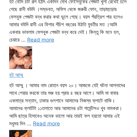
হট বৌদি চটি গল্প হঠাৎ একদিন দেখি ফেইসবুকের পেজটা খুলা রেখেই চলে
গেছে রানী বউদি ।সম্ভবত, অফিস থেকে জরুরী ফোন, তাড়াহুড়োয়
ফেসবুক পেজটা বন্ধ করার কথা ভুলে গেছে। বয়স পঁয়ত্রিশ পার হলেও
আমার বউদি রানী এর ফিগার পঁচিশ বছরের উঠতি যুবতীর মত ।আমি
একবার ভাবলাম ফেসবুক পেজটা বন্ধ করে দেই। কিন্তু কি মনে হল,
চেয়ারে ...
Read more
হট আম্মু
হট আম্মু । আমার নাম রোহান বয়স ২০। আজকে যেই ঘটনা আপনাদের
সাথে শেয়ার করবো তার শুরু হয় প্রায় ৪ বছর আগে। আমি মা বাবার
একমাত্র সন্তান, ঢাকার গুলশানে আমাদের নিজস্ব ফ্লাটে থাকি।
আমাদের ফ্লাটটা ১১তলাতে আর আমাদের ৪টা গার্মেন্টসও খুব নামকরা।
আমি ছাত্র হিসাবেও অনেক ভালো আর তারই ফল হয়তো আমার এই
মধুময় দিন ...
Read more