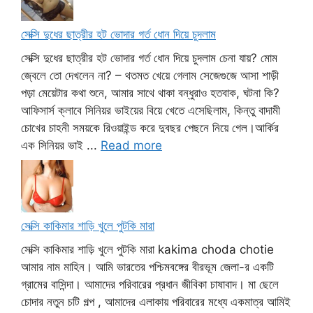
সেক্সি দুধের ছাত্রীর হট ভোদার গর্ত ধোন দিয়ে চুদলাম
সেক্সি দুধের ছাত্রীর হট ভোদার গর্ত ধোন দিয়ে চুদলাম চেনা যায়? মোম
জ্বেলে তো দেখলেন না? – থতমত খেয়ে গেলাম সেজেগুজে আসা শাড়ী
পড়া মেয়েটার কথা শুনে, আমার সাথে থাকা বন্ধুরাও হতবাক, ঘটনা কি?
আফিসার্স ক্লাবে সিনিয়র ভাইয়ের বিয়ে খেতে এসেছিলাম, কিন্তু বাদামী
চোখের চাহনী সময়কে রিওয়াইন্ড করে দুবছর পেছনে নিয়ে গেল।আর্কির
এক সিনিয়র ভাই ...
Read more
সেক্সি কাকিমার শাড়ি খুলে পুটকি মারা
সেক্সি কাকিমার শাড়ি খুলে পুটকি মারা kakima choda chotie
আমার নাম মাহিন। আমি ভারতের পশ্চিমবঙ্গের বীরভূম জেলা-র একটি
গ্রামের বাসিন্দা। আমাদের পরিবারের প্রধান জীবিকা চাষাবাদ। মা ছেলে
চোদার নতুন চটি গল্প , আমাদের এলাকায় পরিবারের মধ্যে একমাত্র আমিই