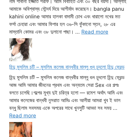
নাম শাবানা ইজ্জাত শরীফ। আমি বিবাহিত এবং ৩০ বছর বয়সী। আল্লাহ
আমাকে অবিশ্বাস্য সৌন্দর্য দিয়ে আশীর্বাদ করেছেন। bangla panu
kahini online আমার হালকা বাদামী চোখ এবং ধারালো নখের মত
ফর্সা চেহারা এবং আমার ফিগার হল ৩৬-সি ফুঁকানো স্তন, ২৮ এর
মাস্তানি কোমর এবং ৩৮ দুলানো পাছা। ...
Read more
হিন্দু মুসলিম চটি – মুসলিম কলেজ বান্ধবীর মাল্লু গুদ চুদলো হিন্দু ফ্রেন্ড
হিন্দু মুসলিম চটি – মুসলিম কলেজ বান্ধবীর মাল্লু গুদ চুদলো হিন্দু ফ্রেন্ড
আজ আমি আমার জীবনের প্রথম এবং অন্যতম সেরা Sex এর গল্পঃ
বলতে চলেছি।গল্পের মুখ্য দুই চরিত্র হলো — রমেশ অর্থাৎ আমি এবং
আমার কলেজের বান্ধবী নুসরাত আমিঃ এবং আলীয়া আমরা খুব ই ভাল
বন্ধু ছিলাম সবসময় একে অপরের সাথে খুনসুটি আড্ডা সব সময় ...
Read more