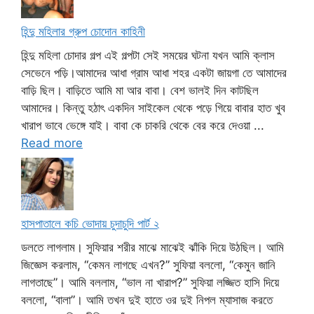
হিন্দু মহিলার গ্রুপ চোদোন কাহিনী
হিন্দু মহিলা চোদার গল্প এই গল্পটা সেই সময়ের ঘটনা যখন আমি ক্লাস
সেভেনে পড়ি।আমাদের আধা গ্রাম আধা শহর একটা জায়গা তে আমাদের
বাড়ি ছিল। বাড়িতে আমি মা আর বাবা। বেশ ভালই দিন কাটছিল
আমাদের। কিন্তু হঠাৎ একদিন সাইকেল থেকে পড়ে গিয়ে বাবার হাত খুব
খারাপ ভাবে ভেঙ্গে যাই। বাবা কে চাকরি থেকে বের করে দেওয়া ...
Read more
হাসপাতালে কচি ভোদায় চুদাচুদি পার্ট ২
ডলতে লাগলাম। সুফিয়ার শরীর মাঝে মাঝেই ঝাঁকি দিয়ে উঠছিল। আমি
জিজ্ঞেস করলাম, “কেমন লাগছে এখন?” সুফিয়া বললো, “কেমুন জানি
লাগতাছে”। আমি বললাম, “ভাল না খারাপ?” সুফিয়া লজ্জিত হাসি দিয়ে
বললো, “বালা”। আমি তখন দুই হাতে ওর দুই নিপল ম্যাসাজ করতে