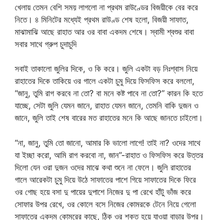
খেলায় তেমন বেশি সময় লাগলো না প্রথম রাউণ্ডের বিজয়ীকে বের করে
নিতে। ৪ মিনিটের মধ্যেই প্রথম রাউণ্ড শেষ হলো, বিজয়ী সাফাত,
মাঝামাঝি আছে রাহাত আর ওর বাবা একদম শেষে। স্বামী শ্বশুর বাবা
সবার সাথে গ্রুপ চুদাচুদি
সবাই তাকালো জুলির দিকে, ও কি করে। জুলি একটা বড় নিঃশ্বাস নিয়ে
রাহাতের দিকে তাকিয়ে ওর গালে একটা চুমু দিয়ে ফিসফিস করে বললো,
“জানু, তুমি রাগ করবে না তো? বা মনে কষ্ট পাবে না তো?” কারন কি হতে
যাচ্ছে, সেটা জুলি যেমন জানে, রাহাত যেমন জানে, তেমনি বাকি দুজন ও
জানে, জুলি তাই শেষ বারের মত রাহাতের মনে কি আছে জানতে চাইলো।
“না, জানু, তুমি তো জানো, আমার কি ভালো লাগে! তাই না? ওদের সাথে
যা ইচ্ছা করো, আমি রাগ করবো না, জান”-রাহাত ও ফিসফিস করে উত্তর
দিলো যেন ওরা দুজন ওদের মাঝে কথা শুনে না ফেলে। জুলি রাহাতের
গালে আরেকটা চুমু দিয়ে উঠে সাফাতের পাশে গিয়ে সাফাতের দিকে ফিরে
ওর গোছ হয়ে বসা দু পায়ের দুপাশে নিজের দু পা রেখে হাঁটু ভাঁজ করে
সোফার উপর রেখে, ওর কোলে বসে নিজের কোমরকে টেনে নিয়ে গেলো
সাফাতের একদম কোমরের কাছে, ঠিক ওর শক্ত হয়ে যাওয়া বাড়ার উপর।