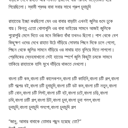
গিয়েছিলো। স্বামী শ্বশুর বাবা সবার সাথে গ্রুপ চুদাচুদি
রাহাতের ইচ্ছা করছিলো যেন ওর বাবার বাড়াটা এখনই জুলির গুদে ঢুকে
যায়। কিন্তু এতো খোলাখুলি ওর বাবা ভাইয়ের সামনে আজই জুলিকে
পুরোপুরি মেলে দিতে ওর মনে কিঞ্চিত বাঁধা তখনও ছিলো। পাশ থেকে বেশ
কিছুক্ষণ ওদের দেখে রাহাত উঠে দাঁড়িয়ে সোফার পিছন দিকে চলে গেলো,
পিছন থেকে জুলির সামনে দাঁড়িয়ে ওর মাথায় হাত বুলিয়ে দিতে লাগলো।
প্রেমিকের স্নেহমাখানো সেই হাতের স্পর্শে জুলি কিছুটা চমকে সামনে
তাকিয়ে রাহাতকে হাসি মুখে দাঁড়িয়ে থাকতে দেখলো।
বাংলা চটি কম,বাংলা চটি কালেকশন,বাংলা চটি কাহিনি,বাংলা চটি গল্প,বাংলা
চটি গল্পের বই,বাংলা চটি চুদাচুদি,বাংলা চটি ডট কম,বাংলা চটি নতুন,বাংলা
চটি বোন,বাংলা চটি লিস্ট,বাংলা চটি হট,বাংলা চটে,বাংলা চড়ি,বাংলা
চথি,বাংলা চাটি গল্প,বাংলা চিট,বাংলা চুদা,বাংলা চুদা গলপ,বাংলা
চুদাচুদি,বাংলা চুদাচুদি গলপো,বাংলা চুদাচুদি গল্প
“জানু, আমার বাবাকে তোমার পছন্দ হয়েছে তো?”