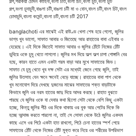
গল্প,পরকিয়া চোদন কাহিনী,বংলা চতি,বংলা চিট,বংলা চুটি,বংলা চুটি
গল্প,বংলা চুদাচুদী,বাঙলা চটী,বাঙলা চটী মা ও বোন,বাংল চটী,বাংল চিট,বাংল
চোদাচুদি,বাংলা কমেন্ট,বাংলা চটি,বাংলা চটি 2017
banglachoti এর মাঝেই এই রাউণ্ড খেলা শেষ হয়ে গেলো, জুলির
ভাগ্য খুব ভালো, সাফাত আবার ও জিতেছে আর রাহাতের বাবা এইবার ও
হেরেছে। এই দিকে জিতেই সাফাত আবার ও জুলির ঠোঁটে নিজের ঠোঁট
ডুবিয়ে ওকে চুমু খেতে লাগলো। জুলির মখ দিয়ে অল্প অল্প চাপা গোঙ্গানি বের
হছে, কারন হাতে এমন একটা গরম বাড়া আর মুখে সাফাতের জিভ।
সাফাত যে চুমু খেতে খুব দক্ষ সেটা এর মধ্যেই জেনে গেছে জুলি, তাই
জুলির উতসাহ যেন ক্ষনে ক্ষনেই বেড়ে যাচ্ছে। রাহাতের বাবা পাশ থেকে
খুব মনোযোগ দিয়ে দেখছে দুজনের মাঝের সাফাতের শক্ত বাড়াটাকে
কিভাবে জুলি ওর নরম হাতের জাদু দিয়ে আদর করছে। রাহাত বুঝতে
পারছে যে জুলির ওকে যা দেবার কথা ছিলো সেটা থেকে বেশি কিছু একটা
হচ্ছে, কিন্তু জুলির পীঠ ওর দিকে থাকায় ওর বুক আর পেটের দিকে কি
হচ্ছে আন্দাজ করতে পারলো না, তাই সে সোফা থেকে উঠে জুলির একদম
কাছে এসে ওর পিঠে একটা হাত রাখলো, পিঠে চেনা হাতের স্পর্শ পেয়ে
সাফাতের ঠোঁট থেকে নিজের ঠোঁট মুক্ত করে নিয়ে ওর শরীরের উপরিভাগ