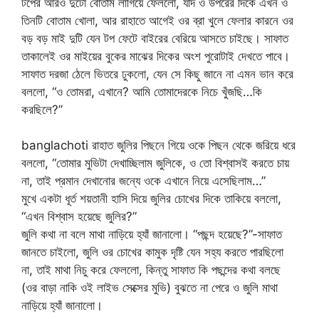
টপের আরও দুটো বোতাম লাগিয়ে ফেললো, যদি ও উপরের দিকে এখন ও
তিনটি বোতাম খোলা, আর রাহাতে আগেই ওর ব্রা খুলে ফেলার কারনে ওর
বড় বড় মাই দুটি যেন টপ ফেটে বাইরের বেরিয়ে আসতে চাইছে। সাফাত
তাকালেই ওর মাইয়ের বুকের মাঝের দিকের অংশ পুরোটাই দেখতে পাবে।
সাফাত দরজা ঠেলে ভিতরে ঢুকলো, যেন সে কিছু জানে না এমন ভান করে
বললো, “ও তোমরা, এখানে? আমি তোমাদেরকে নিচে খুঁজছি…কি
করছিলে?”
banglachoti রাহাত জুলির পিছনে গিয়ে ওকে পিছন থেকে জরিয়ে ধরে
বললো, “তোমার মুভিটা দেখাচ্ছিলাম জুলিকে, ও তো বিশ্বাসই করতে চায়
না, তাই প্রমান দেখানোর জন্যে ওকে এখানে নিয়ে এসেছিলাম…”
মুখে একটা ধূর্ত শয়তানী হাসি দিয়ে জুলির চোখের দিকে তাকিয়ে বললো,
“এখন বিশ্বাস হয়েছে জুলির?”
জুলি কথা না বলে মাথা নাড়িয়ে হ্যাঁ জানালো। “পছন্দ হয়েছে?”-সাফাত
জানতে চাইলো, জুলি ওর চোখের কামুক দৃষ্টি যেন সহ্য করতে পারছিলো
না, তাই মাথা নিচু করে ফেললো, কিন্তু সাফাত কি পছন্দের কথা বলছে
(ওর বাড়া নাকি ওই লাইভ সেক্সের মুভি) বুঝতে না পেরে ও জুলি মাথা
নাড়িয়ে হ্যাঁ জানালো।