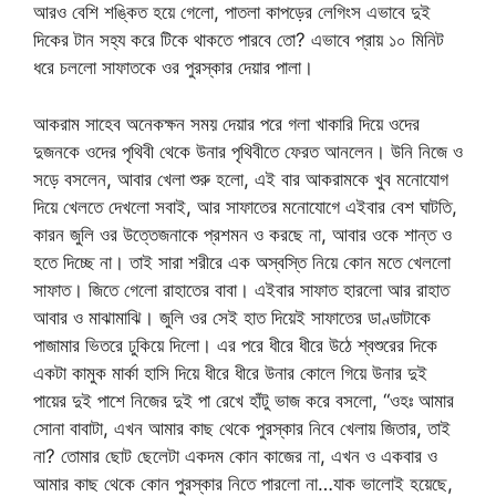
আরও বেশি শঙ্কিত হয়ে গেলো, পাতলা কাপড়ের লেগিংস এভাবে দুই
দিকের টান সহ্য করে টিকে থাকতে পারবে তো? এভাবে প্রায় ১০ মিনিট
ধরে চললো সাফাতকে ওর পুরস্কার দেয়ার পালা।
আকরাম সাহেব অনেকক্ষন সময় দেয়ার পরে গলা খাকারি দিয়ে ওদের
দুজনকে ওদের পৃথিবী থেকে উনার পৃথিবীতে ফেরত আনলেন। উনি নিজে ও
সড়ে বসলেন, আবার খেলা শুরু হলো, এই বার আকরামকে খুব মনোযোগ
দিয়ে খেলতে দেখলো সবাই, আর সাফাতের মনোযোগে এইবার বেশ ঘাটতি,
কারন জুলি ওর উত্তেজনাকে প্রশমন ও করছে না, আবার ওকে শান্ত ও
হতে দিচ্ছে না। তাই সারা শরীরে এক অস্বস্তি নিয়ে কোন মতে খেললো
সাফাত। জিতে গেলো রাহাতের বাবা। এইবার সাফাত হারলো আর রাহাত
আবার ও মাঝামাঝি। জুলি ওর সেই হাত দিয়েই সাফাতের ডাণ্ডাটাকে
পাজামার ভিতরে ঢুকিয়ে দিলো। এর পরে ধীরে ধীরে উঠে শ্বশুরের দিকে
একটা কামুক মার্কা হাসি দিয়ে ধীরে ধীরে উনার কোলে গিয়ে উনার দুই
পায়ের দুই পাশে নিজের দুই পা রেখে হাঁটু ভাজ করে বসলো, “ওহঃ আমার
সোনা বাবাটা, এখন আমার কাছ থেকে পুরস্কার নিবে খেলায় জিতার, তাই
না? তোমার ছোট ছেলেটা একদম কোন কাজের না, এখন ও একবার ও
আমার কাছ থেকে কোন পুরস্কার নিতে পারলো না…যাক ভালোই হয়েছে,