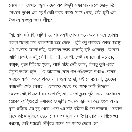
লেগে যায়, সেখানে জুলি ওদের অল্প কিছুটা ভঙ্গুর পরিবারকে জোড়া দিয়ে
সেখানে সুখের এক স্বর্গ তৈরি করার কাজে লেগে গেছে, তাই জুলি এক
উজ্জ্বল নক্ষত্র ওদের জীবনে।
“না, রাগ করি নি, জুলি। তোমার মনটা বোঝার পড়ে আমার মনে তোমার
জন্যে শ্রদ্ধা আর ভালবাসায় ভরে গেছে। তুমি শুধু রাহাতের একার জন্যে
এই সংসারে আসো নাই, আমাদের সবার জন্যেই তুমি এসেছো…আসলে
আমি নিজেই একটু বেশি নারী শরীর লোভী…ওই যে বলে না অনেকে,
কামুক, লুচ্চা টাইপের পুরুষ, আমি হচ্ছি সেই রকম, কিন্তু তুমি এতো
উঁচুতে আছো জুলি… যে আমাদের কোন পাপ পঙ্কিলতা কখনও তোমার
হৃদয়কে মলিন করতে পারবে না। তুমি হচ্ছো, ওই যে বলে না, হিন্দুদের
কামদেবি, সেই রকমই… তোমাকে দেখার পর থেকে আমি নিজেকে
কোনভাবেই নিয়ন্ত্রণ করতে পারছি না…এতো সুন্দর তুমি, এতো অসাধারন
তোমার ব্যাক্তিত্ত!”-সাফাত ও জুলির অনেক প্রশংসা করে ওকে আবার
বুকে জড়িয়ে ধরে চুমু খেতে খেতে ওর মাই দুটিকে টিপতে লাগলো। সাফাত
নিজে থেকে জুলিকে ছেড়ে দেয়ার পর জুলি ওর টপের বোতাম লাগাতে শুরু
করলো, সেই সময়েই সিঁড়িতে পায়ের শব্দ শুনতে পেলো ওরা।