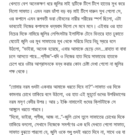
খেলতে বেশ অনেকক্ষণ ধরে জুলির মাই দুটিকে টিপে টিপে হাতের সুখ করে
নিলো সাফাত। এমন নরম ডাঁশা বড় বড় মাই টিপে দারুন সুখ পেলো সে,
ওর কপালে এমন রূপবতী ভরা যৌবনের নারীর শরীরের স্পর্শ ছিলো, এটা
ভাবতেই নিজের কপালকে ধন্যবাদ দিলো সে মনে মনে। এইবার ওর হাত
নিচের দিকে নামিয়ে জুলির লেগিংসটার ইলাস্টিক টেনে ভিতরে হাত ঢুকাতে
যেতেই জুলি ওর মুখ সাফাতের মুখ থেকে সরিয়ে নিয়ে নিচু স্বরে বলে
উঠলো, “ভাইয়া, অনেক হয়েছে, এবার আমাকে ছেড়ে দেন…রাহাত বা বাবা
চলে আসতে পারে…প্লীজ”-যদি ও নিজের হাত দিয়ে সাফাতের হাতকে
চেপে ধরে ওটার আগ্রাসনকে বন্ধ করার কোন চেষ্টা দেখা গেলো না জুলির
পক্ষ থেকে।
“তোমার নরম গুদটা একবার আমাকে ধরতে দিবে না?”-সাফাত ওর দিকে
কামনার চোখে তাকিয়ে বলে উঠলো, ওর হাত এই মুহূর্তে গুদের উপরিভাগের
নরম মসৃণ বেদীর উপর। আর ১ ইঞ্চি নামালেই গুদের ক্লিটটাকে সে
আঙ্গুলে ধরতে পারবে।
“দিবো, ভাইয়া, প্লীজ, আজ না..”-জুলি চোখ তুলে সাফাতের চোখের দিকে
তাকিয়ে বললো, সেখানে নিজেকে সমর্পণের এক ছবি দেখতে পেলো সাফাত,
সাফাত বুঝতে পারলো যে, জুলি ওকে শুধু গুদই ধরতে দিবে না, সাথে ওর যা