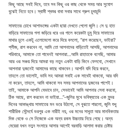
কিছু আছে সবই দিবে, তবে সব কিছু ওর কাছ থেকে সময় আর সুযোগ
বুঝেই নিতে হবে। স্বামী শ্বশুর বাবা সবার সাথে গ্রুপ চুদাচুদি
সাফাতের চোখে আশাভঙ্গের একটা ছায়া দেখতে পেলো জুলি। সে দু হাত
বাড়িয়ে সাফাতের গলা জড়িয়ে ধরে ওর গালে কয়েকটা চুমু দিয়ে সাফাতের
মাথার চুলে একটু এলোমেলো করে দিয়ে বললো, “রাগ করেছেন, ভাইয়া?
প্লীজ, রাগ করবেন না, আমি তো আপনাদের বাড়িতেই আসছি, আপনাদের
পরিবারে, আমাকে তো পাবেনই আপনারা…আমি রাহাতকে বলেছি, আমার
আর ওর সঞ্চয় দিয়ে আমরা বড় নতুন একটা বাড়ি কিনে ফেলবো, সেখানে
আপনারা দুজনেই আমাদের কাছে থাকবেন। আপনি যদি বিয়ে করনে,
তাহলে তো ভালোই, ভাবি সহ আমরা সবাই এক সাথেই থাকবো, আর যদি
না করেন, তাহলে, আমি থাকবো সব সময় আপনাদের দুজনের পাশেই।
তাই, আমাকে আপনি যেভাবে চান, সেভাবেই আমি আপনার সেবা করবো,
ঠিক আছে, রাগ করবেন না ভাইয়া…”-জুলির মুখে ভবিষ্যতের এক সুন্দর
দিনের আকাঙ্খায় সাফাতের মন ভরে উঠলো, সে বুঝতে পারলো, জুলি শুধু
শারীরিক সৌন্দর্যে ভরপুর এক নারীই নয়, ওর মনের সাধুতা আর মানবিকতার
দিক থেকে ও সে নিজেকে এক অন্য রকম উচ্চতায় নিয়ে গেছে। অন্য
মেয়েরা যখন নতুন সংসারে আসার আগেই ঘরবাড়ি আলাদা করার চেষ্টায়