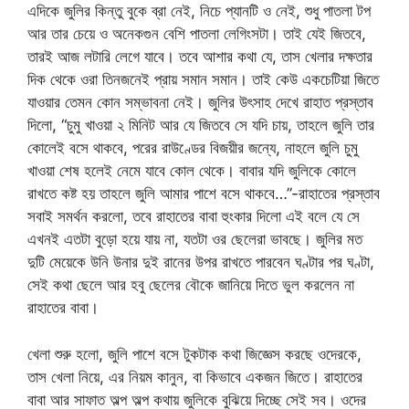
এদিকে জুলির কিন্তু বুকে ব্রা নেই, নিচে প্যানটি ও নেই, শুধু পাতলা টপ
আর তার চেয়ে ও অনেকগুন বেশি পাতলা লেগিংসটা। তাই যেই জিতবে,
তারই আজ লটারি লেগে যাবে। তবে আশার কথা যে, তাস খেলার দক্ষতার
দিক থেকে ওরা তিনজনেই প্রায় সমান সমান। তাই কেউ একচেটিয়া জিতে
যাওয়ার তেমন কোন সম্ভাবনা নেই। জুলির উৎসাহ দেখে রাহাত প্রস্তাব
দিলো, “চুমু খাওয়া ২ মিনিট আর যে জিতবে সে যদি চায়, তাহলে জুলি তার
কোলেই বসে থাকবে, পরের রাউণ্ডের বিজয়ীর জন্যে, নাহলে জুলি চুমু
খাওয়া শেষ হলেই নেমে যাবে কোল থেকে। বাবার যদি জুলিকে কোলে
রাখতে কষ্ট হয় তাহলে জুলি আমার পাশে বসে থাকবে…”-রাহাতের প্রস্তাব
সবাই সমর্থন করলো, তবে রাহাতের বাবা হুংকার দিলো এই বলে যে সে
এখনই এতটা বুড়ো হয়ে যায় না, যতটা ওর ছেলেরা ভাবছে। জুলির মত
দুটি মেয়েকে উনি উনার দুই রানের উপর রাখতে পারবেন ঘণ্টার পর ঘণ্টা,
সেই কথা ছেলে আর হবু ছেলের বৌকে জানিয়ে দিতে ভুল করলেন না
রাহাতের বাবা।
খেলা শুরু হলো, জুলি পাশে বসে টুকটাক কথা জিজ্ঞেস করছে ওদেরকে,
তাস খেলা নিয়ে, এর নিয়ম কানুন, বা কিভাবে একজন জিতে। রাহাতের
বাবা আর সাফাত অল্প অল্প কথায় জুলিকে বুঝিয়ে দিচ্ছে সেই সব। ওদের