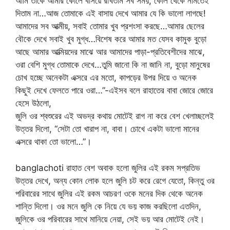
আমি তাকে আমার কোলে বসিয়ে রাখতাম সব সময়, কোল থেকে নামতেই
দিতাম না…আজ তোমাকে এই বাসায় দেখে আমার যে কি ভালো লাগছে!
আমাদের সব আত্মীয়, সবাই তোমার খুব প্রশংসা করছে…আমার ছেলের
বৌকে দেখে সবাই খুব মুগ্ধ…বিশেষ করে আমার মত যেসব কামুক বুড়ো
আছে আমার আত্মিয়দের মাঝে আর আমাদের পাড়া-প্রতিবেশীদের মাঝে,
ওরা বেশি মুগ্ধ তোমাকে দেখে…তুমি জানো কি না জানি না, বুড়ো মানুষের
চোখ হচ্ছে অনেকটা এক্সরে এর মতো, কাপড়ের উপর দিয়ে ও অনেক
কিছুই দেখে ফেলতে পারে ওরা…”-এইসব বলে রাহাতের বাবা জোরে জোরে
হেসে উঠলো,
জুলি ওর শ্বশুরের এই অভদ্র কথায় মোটেই রাগ না করে বেশ খেলাচ্ছলেই
উত্তর দিলো, “সেটা তো খারাপ না, বাবা। চোখে একটা ভালো মানের
এক্সরে থাকা তো ভালো…”।
banglachoti রাহাত বেশ অবাক হলো জুলির এই রকম সপ্রতিভ
উত্তর দেখে, অন্য কোন লোক হলে জুলি চট করে রেগে যেতো, কিন্তু ওর
পরিবারের সাথে জুলির এই রকম আচরণ ওকে মনের দিক থেকে অনেক
শান্তি দিলো। ওর মনে জুলি কে নিয়ে যে ভয় কাজ করছিলো এতদিন,
জুলিকে ওর পরিবারের সাথে মানিয়ে নেয়া, সেই ভয় আর মোটেই নেই।