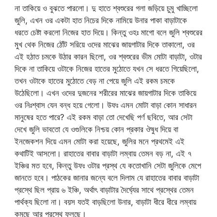
না তাকিয়ে ও বুঝতে পারলো। দু হাতে শ্বশুরের গলা জড়িয়ে চুমু খাচ্ছিলো
জুলি, এখন ওর একটা হাত নিচের দিকে নামিয়ে উনার পাকা বাড়াটাকে
ধরতে চেষ্টা করলো নিজের হাত দিয়ে। কিন্তু ওহঃ মাগো বলে জুলি শ্বশুরের
মুখ থেক নিজের ঠোঁট সরিয়ে ওদের মাঝের জায়গাটার দিকে তাকালো, ওর
এই হঠাত চমকে উঠার কারন ছিলো, ওর শ্বশুরের ভীম মোটা বাড়াটা, ওটার
দিকে না তাকিয়ে ওটাকে নিজের হাতের মুঠোতে যখন সে ধরতে গিয়েছিলো,
তখন ওটাকে হাতের মুঠোতে বেড় না পেয়ে জুলি এই রকম চমকে
উঠেছিলো। এখন ওদের দুজনের শরীরের মাঝের জায়গাটার দিকে তাকিয়ে
ওর নিঃশ্বাস যেন বন্ধ হয়ে গেলো। উফঃ এমন মোটা বাড়া কোন সাধারন
মানুষের হতে পারে? এই রকম বাড়া তো দেখেছি পর্ণ ছবিতে, আর সেটা
দেখে জুলি ভাবতো যে ওগুলিকে নিশ্চয় কোন প্রকার ঔষুধ দিয়ে বা
ইনজেকশন দিয়ে এমন মোটা করা হয়েছে, জুলির মনে প্রথমেই এই
কথাটিই আসলো। রাহাতের বাবার বাড়াটা লম্বায় তেমন বড় না, এই ৭
ইঞ্চির মত হবে, কিন্তু উফঃ ওটার প্রস্থ যে কতোখানি সেটা জুলিকে মেপে
জানতে হবে। পাঠকের জানার জন্যে বলে দিলাম যে রাহাতের বাবার বাড়াটা
প্রস্থে ছিল প্রায় ৬ ইঞ্চি, অর্থাৎ বাড়াটার দৈর্ঘ্যের সাথে প্রস্থের তেমন
পার্থক্য ছিলো না। বয়স যতই বাড়ছিলো উনার, বাড়াটা ধীরে ধীরে লম্বায়
কমছে আর প্রস্থে ফুলছে।