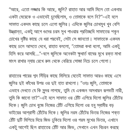
“আরে, এতো লজ্জার কি আছে, জুলি? রাহাত আর আমি মিলে তো একবার
একটা মেয়েকে ও এভাবেই চুদেছিলাম, ও তোমাকে বলে নি?”-এই বলে
সাফাত একদম কাছে চলে এলো জুলির। এদিকে জুলির চোখমুখ খুব বেশি
উদ্ভ্রান্ত, একটু আগে গুদের চরম সুখ পাওয়ার প্রতিচ্ছবি সাফাতের শকুন
চোখের দৃষ্টির কাছে যে ধরা পরবেই, সেটা সে জানতো। সাফাতকে একদম
কাছে চলে আসতে দেখে, রাহাত বললো, “তোমরা কথা বলো, আমি একটু
হিসি করে আসছি…”-বলে জুলিকে অনেকটা ক্ষুধার্ত বাঘের মুখে রক্ত মাখা
মাংস রাখার ন্যায় রেখে রুম থেকে বেরিয়ে সোজা নিচে চলে গেলো।
রাহাতের পায়ের শব্দ সিঁড়ির কাছে মিলিয়ে যেতেই সাফাত আরও কাছে এসে
জুলির দুই কাঁধের উপর ওর দুই হাত রাখলো। “ওহঃ জুলি, তোমাকে
এভাবে দেখতে যে কি সুন্দর লাগছে, তুমি যে একজন অসধারন রূপবতী নারী,
তুমি কি জানো তা?”-এই বলে সাফাত ওর ঠোঁট এগিয়ে দিলো জুলির ঠোঁটের
দিকে। জুলি চোখ বুজে নিজের ঠোঁট এগিয়ে দিলো ওর হবু স্বামীর বড়
ভাইয়ের আগ্রাসী ঠোঁটের দিকে। জুলির নরম ঠোঁটের ভিতর নিজের শক্ত
ঠোঁট দুটি মিশিয়ে দিয়ে জিভ ঢুকিয়ে দিলো ওর গরম মুখের ভিতর, এখানে
একটু আগেই ছিল রাহাতের ঠোঁট আর জিভ, সেখানে এখন বিচরন করছে