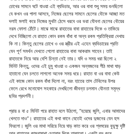
চোখের সামনে ঘটে যাওয়া এই ব্যভিচার, আর ওর বাবা শুধু সময় গুনছিলো
যে কখন ওর পালা আসবে, নিজের ছেলের সামনে ছেলের বৌকে আচ্ছা মত
দলাই মলাই করে নিজের মুখটা ঠেসে ধরবে ওর ভরা যৌবনা ছেলের বৌয়ের
নরম ফোলা ঠোঁটে। মাঝে মাঝে রাহাতের বাবা রাহাতের দিকে ও তাকিয়ে
দেখে নিচ্ছিলো যে রাহাত কোন রকম বাঁধা বা অন্য রকম প্রতিক্রিয়া দেখায়
কি না। কিন্তু ছেলের চোখে ও ওর স্ত্রীর এই এহেন ব্যভিচারের প্রতি
যেন পূর্ণ সমর্থন দেখতে পেলো রাহাতের বাবা আকরাম সাহেব। তাই
রাহাতকে নিয়ে আর বেশি চিন্তা নেই তার। যদি ও সময় ধরা ছিলো ২
মিনিট কিন্তু, ওদের এই চুমু খাওয়া ও একজন অন্যজনের পীঠ মাথা ঘাড়
হাতানো যেন চলতে লাগলো অনেক সময় ধরে। রাহাত বা ওর বাবা কেউ
এই কাজে কোন রকম বাঁধা দিলো না, বরং হাতের তাস টেবিলের উপর
ফেলে রেখে মনোযোগ সহকারে দেখছিলো জীবন্ত চলমান যৌনতা সমৃদ্ধ
ছবির প্রদর্শনী।
প্রায় ৪ বা ৫ মিনিট পরে রাহাত বলে উঠলো, “হয়েছে জুলি, এবার আমাদের
খেলতে দাও”। রাহাতের এই কথা কানে যেতেই ওদের দুজনের যেন হুস
ফিরলো। জুলি ওর মাথা সরিয়ে নিয়ে ঘাড় কাত করে ওর শ্বশুরের বুভুক্ষু দৃষ্টি
আর রাহাতের কামনামাখা চেহারার দিকে তাকালো। একটা বড় করে