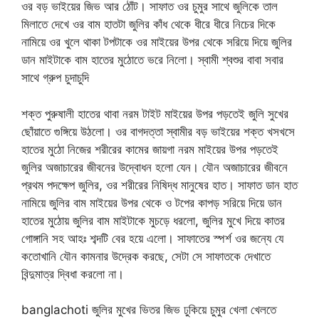
ওর বড় ভাইয়ের জিভ আর ঠোঁট। সাফাত ওর চুমুর সাথে জুলিকে তাল
মিলাতে দেখে ওর বাম হাতটা জুলির কাঁধ থেকে ধীরে ধীরে নিচের দিকে
নামিয়ে ওর খুলে থাকা টপটাকে ওর মাইয়ের উপর থেকে সরিয়ে দিয়ে জুলির
ডান মাইটাকে বাম হাতের মুঠোতে ভরে নিলো। স্বামী শ্বশুর বাবা সবার
সাথে গ্রুপ চুদাচুদি
শক্ত পুরুষালী হাতের থাবা নরম টাইট মাইয়ের উপর পড়তেই জুলি সুখের
ছোঁয়াতে গুঙ্গিয়ে উঠলো। ওর বাগদত্তা স্বামীর বড় ভাইয়ের শক্ত খসখসে
হাতের মুঠো নিজের শরীরের কামের জায়গা নরম মাইয়ের উপর পড়তেই
জুলির অজাচারের জীবনের উদ্বোধন হলো যেন। যৌন অজাচারের জীবনে
প্রথম পদক্ষেপ জুলির, ওর শরীরের নিষিদ্ধ মানুষের হাত। সাফাত ডান হাত
নামিয়ে জুলির বাম মাইয়ের উপর থেকে ও টপের কাপড় সরিয়ে দিয়ে ডান
হাতের মুঠোয় জুলির বাম মাইটাকে মুচড়ে ধরলো, জুলির মুখে দিয়ে কাতর
গোঙ্গানি সহ আহঃ শব্দটি বের হয়ে এলো। সাফাতের স্পর্শ ওর জন্যে যে
কতোখানি যৌন কামনার উদ্রেক করছে, সেটা সে সাফাতকে দেখাতে
বিন্দুমাত্র দ্বিধা করলো না।
banglachoti জুলির মুখের ভিতর জিভ ঢুকিয়ে চুমুর খেলা খেলতে