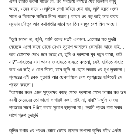
এখন রাহাত ভরসা পাচ্ছে যে, ওর সবচেয়ে কাছের যেই তিনজন বন্ধু
আছে, ওদের সাথে ও জুলিকে দেখা করিয়ে দেয়া যায়, জুলি হয়ত ওদের
সাথে ও নিজেকে মানিয়ে নিতে পারবে। কারন ওর বড় ভাই আর বাবার
স্বভাব চরিত্র আর কথাবার্তার সাথে ওর তিন বন্ধুর বেশ মিল আছে।
“তুমি জানো না, জুলি, আমি ওদের মতই একজন…তোমার মত সুন্দরী
মেয়েকে এতো কাছে থেকে দেখার সুযোগ আমাদের কোনদিন আসে নাই…
তবে তোমাকে দেখে মনে হচ্ছে যে, তুমি ও প্রশংসা খুব পছন্দ করো, তাই
না?”-রাহাতের বাবা আবার ও হাসতে হাসতে বললো, সেই হাসিতে রাহাত
আর ওর ভাই ও যোগ দিলো, তবে জুলি না হেসে লজ্জায় ওর মুখ লুকালো।
শ্বশুরের এই রকম লুচ্চামি আর ছেবলামিকে বেশ প্রশ্রয়ের ভঙ্গিতেই সে
গ্রহন করলো।
“আপনার মতন এমন সুপুরুষের কাছে থেকে প্রশংসা পেলে আমার মত অল্প
বয়সী মেয়েদের তো ভালো লাগারই কথা, তাই না, বাবা?”-জুলি ও ওর
শ্বশুরের সাথে Flirt করার সুযোগ ছাড়লো না। স্বামী শ্বশুর বাবা সবার
সাথে গ্রুপ চুদাচুদি
জুলির কথায় ওর শ্বশুর জোরে জোরে হাসতে লাগলো জুলির কাঁধে একটা