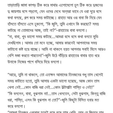
তাড়াতাড়ি জামা কাপড় ঠিক করে মাথার এলোমেলো চুল ঠিক করে দুজনের
দু জায়গায় বসে পড়লো, যেন ওদের দেখে অন্যরা ভাবে যে ওরা দূরে বসে
কথা বলছে, গল্প করে সময় কাটাচ্ছে। রাহাত আর ওর বাবা কি নিয়ে যেন
হাঁসতে হাঁসতে এসে ঢুকলো, “কি জুলি, তুমি এখানে কি করছো? সময়
কাটছে না তোমাদের আজ, তাই না?”-রাহাতের বাবা বললো।
“না, বাবা, খুব ভালো সময় কাটছে…আমরা বসে বসে কথা বলতে মুভি
দেখছিলাম। আমার তো মনে হচ্ছে, আমার কারনেই আপনাদের সময়
কাটানো কষ্ট হয়ে যাচ্ছে। আমি না থাকলে হয়ত আপনার সবাই মিলে আরও
বেশি মজা করতে পারতেন!”-জুলি উঠে দাঁড়িয়ে রাহাতের বাবার হাত ধরে
উনাকে নিজের পাশে বসিয়ে দিয়ে বললো।
“আরে, তুমি না থাকলে, তো এতক্ষন আমাদের তিনজনের শুধু তাস খেলেই
সময় কাটাতে হতো, তুমি আসায় একটা ভালো হয়েছে, আজ কোন তাস
খেলা নেই…কোন বাজি ধরা নেই…কোন উল্টাপাল্টা শাস্তি ও নেই!”
“কি বললেন, বাবা, বুঝলাম না!…তাস খেলতেন, সেটা বুঝলাম, কিন্তু বাজি
ধরা, শাস্তি, এসব কি বুঝলাম না তো?”-জুলি কিছুটা বিসিত হবার মত
করে বললো।
“আমরা তিনজন একসাথ হলেই বসে বসে তাস খেলি, আর যে জিতবে তার