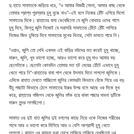
দু হাতে সাফাতকে জড়িয়ে ধরে, “ও আমার বিজয়ী সোনা, আমার কাছ থেকে
তোমার প্রাপ্য পুরস্কার চুমু বুঝে নাও”-এই বলে নিজের ঠোঁট এগিয়ে দিলো
সাফাতের দিকে। রাহাতের বাবা ভেবেছিলো যে জুলি বোধহয় ওদের গালে
চুমু দিবে, কিন্তু জুলি নিজেই যে সরাসরি সাফাতের ঠোঁটে ঠোঁট লাগিয়ে
নিজের জিভ ঢুকিয়ে দিবে সাফাতের মুখের ভিতর, সেটা ভাবতে পারে নি।
“ওয়াও, জুলি তো দেখি একদম এই বাড়ির বউদের মত করেই চুমু খাচ্ছে,
দারুন, জুলি, খুব ভালো হচ্ছে, আরও ভালো করে চুমু দাও আমার বড়
ছেলেটাকে। ছেলেটা কোনদিন তোমার মত হট মেয়ের ঠোঁটে এভাবে চুমু
খেতে পারে নি”-রাহাতের বাবা পাশ থেকে উৎসাহ দিতে লাগলো জুলিকে।
এদিকে রাহাত দেখতে পাচ্ছিলো জুলির কোমরটা কিভাবে বেঁকে গিয়ে ওর বড়
উঁচু পাছাটা কিভাবে ঠেলে সাফাতের উরুর উপর বসে আছে ওর দিকে মুখ
করে, রাহাতের পজিশন থেকে জুলির ফাঁক হয়ে থাকা পাছার দাবনা দুটিকে
দারুন সুন্দর লাগছিলো।
সাফাত ওর দুই হাত জুলির দুই বগলের কাছে নিয়ে ওকে নিজের শরীরের
সাথে আর ও ভালো করে মিশিয়ে আর ও বেশি আগ্রাসী চুমু খেতে
লাগলো। রাহাত ওর কামনা ভরা চোখে তাকিয়ে তাকিয়ে দেখছিলো ওর