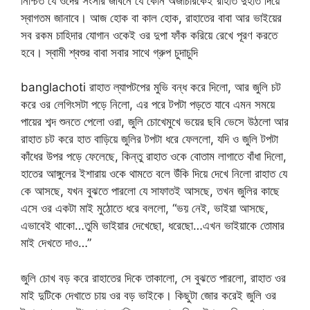
নিশ্চিত যে ওদের সংসার জীবনে যে কোন অজাচারকেই রাহাত দুহাত দিয়ে
স্বাগতম জানাবে। আজ হোক বা কাল হোক, রাহাতের বাবা আর ভাইয়ের
সব রকম চাহিদার যোগান ওকেই ওর দুপা ফাঁক করিয়ে রেখে পূরণ করতে
হবে। স্বামী শ্বশুর বাবা সবার সাথে গ্রুপ চুদাচুদি
banglachoti রাহাত ল্যাপটপের মুভি বন্ধ করে দিলো, আর জুলি চট
করে ওর লেগিংসটা পড়ে নিলো, এর পরে টপটা পড়তে যাবে এমন সময়ে
পায়ের শব্দ শুনতে পেলো ওরা, জুলি চোখেমুখে ভয়ের ছবি ভেসে উঠলো আর
রাহাত চট করে হাত বাড়িয়ে জুলির টপটা ধরে ফেললো, যদি ও জুলি টপটা
কাঁধের উপর পড়ে ফেলেছে, কিন্তু রাহাত ওকে বোতাম লাগাতে বাঁধা দিলো,
হাতের আঙ্গুলের ইশারায় ওকে থামতে বলে উঁকি দিয়ে দেখে নিলো রাহাত যে
কে আসছে, যখন বুঝতে পারলো যে সাফাতই আসছে, তখন জুলির কাছে
এসে ওর একটা মাই মুঠোতে ধরে বললো, “ভয় নেই, ভাইয়া আসছে,
এভাবেই থাকো…তুমি ভাইয়ার দেখেছো, ধরেছো…এখন ভাইয়াকে তোমার
মাই দেখতে দাও…”
জুলি চোখ বড় করে রাহাতের দিকে তাকালো, সে বুঝতে পারলো, রাহাত ওর
মাই দুটিকে দেখাতে চায় ওর বড় ভাইকে। কিছুটা জোর করেই জুলি ওর