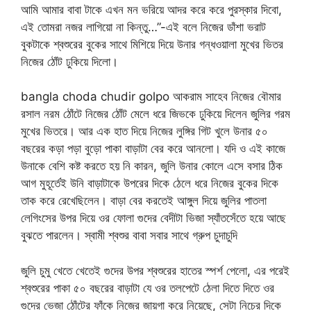
আমি আমার বাবা টাকে এখন মন ভরিয়ে আদর করে করে পুরস্কার দিবো,
এই তোমরা নজর লাগিয়ো না কিন্তু…”-এই বলে নিজের ডাঁশা ভরাট
বুকটাকে শ্বশুরের বুকের সাথে মিশিয়ে দিয়ে উনার গন্ধওয়ালা মুখের ভিতর
নিজের ঠোঁট ঢুকিয়ে দিলো।
bangla choda chudir golpo আকরাম সাহেব নিজের বৌমার
রসাল নরম ঠোঁটে নিজের ঠোঁট মেলে ধরে জিভকে ঢুকিয়ে দিলেন জুলির গরম
মুখের ভিতরে। আর এক হাত দিয়ে নিজের লুঙ্গির গিট খুলে উনার ৫০
বছরের কড়া পড়া বুড়ো পাকা বাড়াটা বের করে আনলো। যদি ও এই কাজে
উনাকে বেশি কষ্ট করতে হয় নি কারন, জুলি উনার কোলে এসে বসার ঠিক
আগ মুহূর্তেই উনি বাড়াটাকে উপরের দিকে ঠেলে ধরে নিজের বুকের দিকে
তাক করে রেখেছিলেন। বাড়া বের করতেই আঙ্গুল দিয়ে জুলির পাতলা
লেগিংসের উপর দিয়ে ওর ফোলা গুদের বেদীটা ভিজা স্যাঁতসেঁতে হয়ে আছে
বুঝতে পারলেন। স্বামী শ্বশুর বাবা সবার সাথে গ্রুপ চুদাচুদি
জুলি চুমু খেতে খেতেই গুদের উপর শ্বশুরের হাতের স্পর্শ পেলো, এর পরেই
শ্বশুরের পাকা ৫০ বছরের বাড়াটা যে ওর তলপেটে ঠেলা দিতে দিতে ওর
গুদের ভেজা ঠোঁটের ফাঁকে নিজের জায়গা করে নিয়েছে, সেটা নিচের দিকে