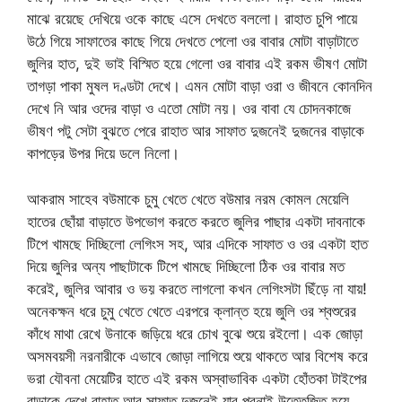
মাঝে রয়েছে দেখিয়ে ওকে কাছে এসে দেখতে বললো। রাহাত চুপি পায়ে
উঠে গিয়ে সাফাতের কাছে গিয়ে দেখতে পেলো ওর বাবার মোটা বাড়াটাতে
জুলির হাত, দুই ভাই বিস্মিত হয়ে গেলো ওর বাবার এই রকম ভীষণ মোটা
তাগড়া পাকা মুষল দণ্ডটা দেখে। এমন মোটা বাড়া ওরা ও জীবনে কোনদিন
দেখে নি আর ওদের বাড়া ও এতো মোটা নয়। ওর বাবা যে চোদনকাজে
ভীষণ পটু সেটা বুঝতে পেরে রাহাত আর সাফাত দুজনেই দুজনের বাড়াকে
কাপড়ের উপর দিয়ে ডলে নিলো।
আকরাম সাহেব বউমাকে চুমু খেতে খেতে বউমার নরম কোমল মেয়েলি
হাতের ছোঁয়া বাড়াতে উপভোগ করতে করতে জুলির পাছার একটা দাবনাকে
টিপে খামছে দিচ্ছিলো লেগিংস সহ, আর এদিকে সাফাত ও ওর একটা হাত
দিয়ে জুলির অন্য পাছাটাকে টিপে খামছে দিচ্ছিলো ঠিক ওর বাবার মত
করেই, জুলির আবার ও ভয় করতে লাগলো কখন লেগিংসটা ছিঁড়ে না যায়!
অনেকক্ষন ধরে চুমু খেতে খেতে এরপরে ক্লান্ত হয়ে জুলি ওর শ্বশুরের
কাঁধে মাথা রেখে উনাকে জড়িয়ে ধরে চোখ বুঝে শুয়ে রইলো। এক জোড়া
অসমবয়সী নরনারীকে এভাবে জোড়া লাগিয়ে শুয়ে থাকতে আর বিশেষ করে
ভরা যৌবনা মেয়েটির হাতে এই রকম অস্বাভাবিক একটা হোঁতকা টাইপের
বাড়াকে দেখে রাহাত আর সাফাত দুজনেই যার পরনাই উত্তেজিত হয়ে