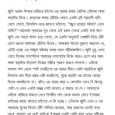
জুলি অবাক বিস্ময়ে তাকিয়ে রইলো ওর শ্বশুর বাবার মোটকা হোঁতকা পাকা
বাড়াটার দিকে। রাহাতের বাবার ঠোঁটের কোনে একটা দুষ্ট শয়তানী হাসি
খেলে গেলো, ফিসফিস করে জানতে চাইলো, “পছন্দ হয়েছে বউমা? নেবে
নাকি?”-আচমকা শ্বশুরের মুখ থেকে এই রকম নোংরা একটা কথা শুনে
জুলি যেন কামে পাগল হয়ে গেলো, সে একটা অস্ফুটে গোঙ্গানি দিয়ে ঠোঁট
চেপে ধরলো শ্বশুরের ঠোঁটের ভিতর। আকরাম সাহেব বুঝতে পারলেন যে,
এটাই হচ্ছে ওর লাজুক বউমার সহজ সরল স্বীকারুক্তি। জুলি চুমু খেতে
খেতে নিজের তলপেটকে শ্বশুরের তলপেটের দিকে আরও চেপে ধরে গরম
পাকা বাড়াটার উত্তাপ নিজের শরীরে গ্রহন করতে লাগলো। এদিকে
সাফাত পাশ থেকে স্পষ্ট দেখছিলো ওর বাবার ভীষণ মোটা বাড়াটাকে জুলি
কিভাবে হাত দিয়ে ধরার চেষ্টা করছিলো, পুরো বাড়াটা ওর হাতের ঘেরের
ভিতর আসছিলো না। যদিও ওর বাবার বাড়া ও কোনদিন দেখে নি কিন্তু
সেটা যে এমন একটা অস্ত্র সেটা ভাবতে ও পারছে না সে। সাফাতকে
ওদিকে তাকিয়ে থাকতে দেখে বিপরীত পাশ থেকে রাহাত চোখে ইশারায়
ভাইয়ের কাছে জানতে চাইলো যে কি হচ্ছে। এইদকে জুলি এখন ও ওর
শ্বশুরের মুখের ভিতর ঠোঁট লাগিয়ে রেখেছে, আর দুজনের চোখই বন্ধ
দেখে, সাফাত ওর ছোট ভাইকে ইশারায় একটা মোটা বাড়া ওদের শরীরের