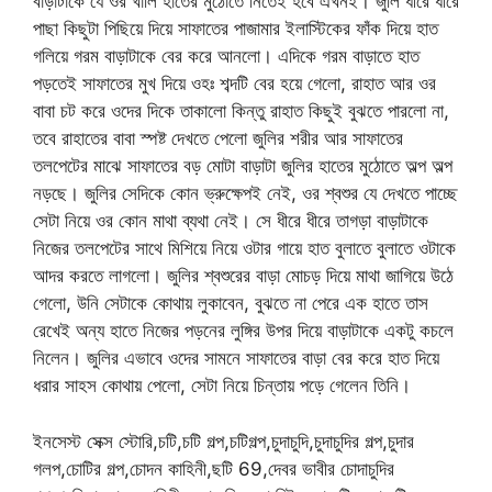
বাড়াটাকে যে ওর খালি হাতের মুঠোতে নিতেই হবে এখনই। জুলি ধীরে ধীরে
পাছা কিছুটা পিছিয়ে দিয়ে সাফাতের পাজামার ইলাস্টিকের ফাঁক দিয়ে হাত
গলিয়ে গরম বাড়াটাকে বের করে আনলো। এদিকে গরম বাড়াতে হাত
পড়তেই সাফাতের মুখ দিয়ে ওহঃ শব্দটি বের হয়ে গেলো, রাহাত আর ওর
বাবা চট করে ওদের দিকে তাকালো কিন্তু রাহাত কিছুই বুঝতে পারলো না,
তবে রাহাতের বাবা স্পষ্ট দেখতে পেলো জুলির শরীর আর সাফাতের
তলপেটের মাঝে সাফাতের বড় মোটা বাড়াটা জুলির হাতের মুঠোতে অল্প অল্প
নড়ছে। জুলির সেদিকে কোন ভ্রুক্ষেপই নেই, ওর শ্বশুর যে দেখতে পাচ্ছে
সেটা নিয়ে ওর কোন মাথা ব্যথা নেই। সে ধীরে ধীরে তাগড়া বাড়াটাকে
নিজের তলপেটের সাথে মিশিয়ে নিয়ে ওটার গায়ে হাত বুলাতে বুলাতে ওটাকে
আদর করতে লাগলো। জুলির শ্বশুরের বাড়া মোচড় দিয়ে মাথা জাগিয়ে উঠে
গেলো, উনি সেটাকে কোথায় লুকাবেন, বুঝতে না পেরে এক হাতে তাস
রেখেই অন্য হাতে নিজের পড়নের লুঙ্গির উপর দিয়ে বাড়াটাকে একটু কচলে
নিলেন। জুলির এভাবে ওদের সামনে সাফাতের বাড়া বের করে হাত দিয়ে
ধরার সাহস কোথায় পেলো, সেটা নিয়ে চিন্তায় পড়ে গেলেন তিনি।
ইনসেস্ট সেক্স স্টোরি,চটি,চটি গল্প,চটিগল্প,চুদাচুদি,চুদাচুদির গল্প,চুদার
গলপ,চোটির গল্প,চোদন কাহিনী,ছটি 69,দেবর ভাবীর চোদাচুদির