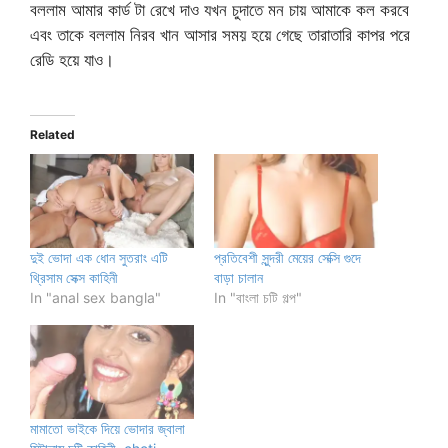
বললাম আমার কার্ড টা রেখে দাও যখন চুদাতে মন চায় আমাকে কল করবে
এবং তাকে বললাম নিরব খান আসার সময় হয়ে গেছে তারাতারি কাপর পরে
রেডি হয়ে যাও।
Related
দুই ভোদা এক ধোন সুতরাং এটি
প্রতিবেশী সুন্দরী মেয়ের সেক্সি গুদে
থ্রিসাম সেক্স কাহিনী
বাড়া চালান
In "anal sex bangla"
In "বাংলা চটি গল্প"
মামাতো ভাইকে দিয়ে ভোদার জ্বালা