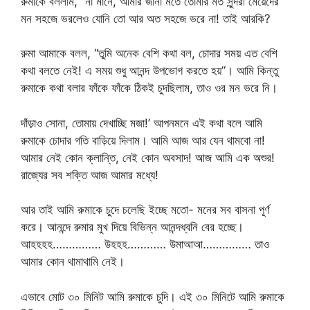
রুমাকে বললাম, “না মানে, আমার জানা মতে তোমার মত সুন্দরী মেয়েদের
মন সহজে ভরলেও যোনি তো আর অত সহজে ভরে না! তাই আরকি?
রুমা আমাকে বলল, “তুমি অনেক বেশি কথা বল, চোদার সময় এত বেশি
কথা বলতে নেই! এ সময় শুধু আনন্দ উপভোগ করতে হয়”। আমি কিন্তু
রুমাকে কথা বলার ফাঁকে ফাঁকে ঠিকই চুদছিলাম, তাও ওর মন ভরে নি।
দাঁড়াও সোনা, তোমায় দেখাচ্ছি মজা!’ আপনমনে এই কথা বলে আমি
রুমাকে চোদার গতি বাড়িয়ে দিলাম। আমি আজ আর যেন থামবো না!
আমার নেই কোন ক্লান্তি, নেই কোন অবসাদ! আজ আমি এক অশুর!
রাজ্যের সব শক্তি আজ আমার মধ্যে!
আর তাই আমি রুমাকে চুদে চলেছি ইচ্ছে মতো- মনের সব বাসনা পূর্ণ
করে। আনন্দে রুমার মুখ দিয়ে বিভিন্ন আনন্দধ্বনি বের হচ্ছে।
আহহহহ…………… উহহহ………… উমাআআ…………… তাও
আমার কোন থামাথামি নেই।
এভাবে মোট ৩০ মিনিট আমি রুমাকে চুদি। এই ৩০ মিনিটে আমি রুমাকে