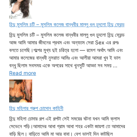
হিন্দু মুসলিম চটি – মুসলিম কলেজ বান্ধবীর মাল্লু গুদ চুদলো হিন্দু ফ্রেন্ড
হিন্দু মুসলিম চটি – মুসলিম কলেজ বান্ধবীর মাল্লু গুদ চুদলো হিন্দু ফ্রেন্ড
আজ আমি আমার জীবনের প্রথম এবং অন্যতম সেরা Sex এর গল্পঃ
বলতে চলেছি।গল্পের মুখ্য দুই চরিত্র হলো — রমেশ অর্থাৎ আমি এবং
আমার কলেজের বান্ধবী নুসরাত আমিঃ এবং আলীয়া আমরা খুব ই ভাল
বন্ধু ছিলাম সবসময় একে অপরের সাথে খুনসুটি আড্ডা সব সময় ...
Read more
হিন্দু মহিলার গ্রুপ চোদোন কাহিনী
হিন্দু মহিলা চোদার গল্প এই গল্পটা সেই সময়ের ঘটনা যখন আমি ক্লাস
সেভেনে পড়ি।আমাদের আধা গ্রাম আধা শহর একটা জায়গা তে আমাদের
বাড়ি ছিল। বাড়িতে আমি মা আর বাবা। বেশ ভালই দিন কাটছিল