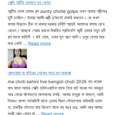
সেক্সি আন্টির ভোদাতে চুমু খেলাম
আন্টির ভোদা চোদার গল্প aunty chotie golpo তখন আমার গ্রীষ্মের
ছুটি চলছিল। উনারা স্বামী-স্ত্রী দু’জনেই চাকরি করতেন। কে কখন
বাসায় ফিরবেন ঠিক না থাকায় দরজার চাবিটা প্রায়ই আমাদের বাসায় রেখে
যেতেন। আজকে শেয়ার করবো বিবাহিত প্রতিবেশি আন্টি চোদার নতুন চটি
গল্প বাংলা কাহিনী । যাই হোক, এবার মূল গল্পে আসি। দুপুর বেলায় শুয়ে
শুয়ে একটা ...
Read more
সেক্সবোমা মা বাইরের লোকের সাথে গুদ মারাচ্ছে
ma choti kahini live bengoli choti 2026 গত কয়েক
মাস যাবত আমার সেক্সি হাউসওয়াইফ মাকে নিয়ে ঘটে যাওয়া সব অদ্ভুত
আর নোংরা ঘটনাগুলো আপনাদের বলছি. আমার বন্ধুরা না থাকলে, আমি
নিজেও আপন গর্ভধারিণী মাকে চোদার বিরল সৌভাগ্যের অধিকারী হতাম
না. চাকরীর দৌলতে বাবা বিদেশে থাকে বহু বছর ধরে. আমি আর আমার
সুন্দরী সেক্স বোম্ব মা ...
Read more