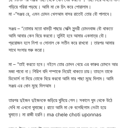
গড়িয়ে গরিয়া পড়ছে। আমি মা কে চিৎ করে শোয়ালাম।
মা -“সঞ্জয় রে, এমন চোদন খেলআম বাসর রাতেই তোর বৌ পালাবে।
সঞ্জয় – “তোমার মতো ধামড়ী পাছার সেক্সি সুন্দরী চোদনবাজ বৌ থাকতে
আমি আবার কেন বিয়ে করবো। তুমিই হবে আমার একমাত্র বৌ।
প্রয়োজন হলে নিশা ও সোনাল কে সতীন করে রাখবো । তারপর আমার
সাথে সংসার শুরু করো।
মা – “তাই করতে হবে। নইলে তোর চোদন খেয়ে এর কারুর চোদনে আর
মজা পাবো না। গিরিশ যদি শম্পাকে নিয়েই থাকতে চায়। তাহলে তাকে
ডিভোর্স না দিয়ে তোকে বিয়ে করবো আমি মার পাছা মুছে দিলাম। আমি
সঞ্জয় এর ধোন মুছে দিলআম ।
তারপর দুইজন দুইজনকে জড়িয়ে ঘুমিয়ে গেল। সকালে ঘুম থেকে উঠে
দেখি মা এখনো ঘুমাচ্ছে। রাতে আমি মা কে বলেছিলাম নেংটা হয়ে
ঘুমাতে। মা রাজী হয়নি। ma chele choti uponnas