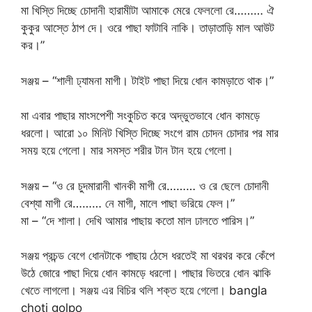
মা খিস্তি দিচ্ছে চোদানী হারামীটা আমাকে মেরে ফেললো রে……… ঐ
কুকুর আস্তে ঠাপ দে। ওরে পাছা ফাটাবি নাকি। তাড়াতাড়ি মাল আউট
কর।”
সঞ্জয় – “শালী ঢ্যামনা মাগী। টাইট পাছা দিয়ে ধোন কামড়াতে থাক।”
মা এবার পাছার মাংসপেশী সংকুচিত করে অদ্ভুতভাবে ধোন কামড়ে
ধরলো। আরো ১০ মিনিট খিস্তি দিচ্ছে সংগে রাম চোদন চোদার পর মার
সময় হয়ে গেলো। মার সমস্ত শরীর টান টান হয়ে গেলো।
সঞ্জয় – “ও রে চুদমারানী খানকী মাগী রে……… ও রে ছেলে চোদানী
বেশ্যা মাগী রে……… নে মাগী, মালে পাছা ভরিয়ে ফেল।”
মা – “দে শালা। দেখি আমার পাছায় কতো মাল ঢালতে পারিস।”
সঞ্জয় প্রচন্ড বেগে ধোনটাকে পাছায় ঠেসে ধরতেই মা থরথর করে কেঁপে
উঠে জোরে পাছা দিয়ে ধোন কামড়ে ধরলো। পাছার ভিতরে ধোন ঝাকি
খেতে লাগলো। সঞ্জয় এর বিচির থলি শক্ত হয়ে গেলো। bangla
choti golpo