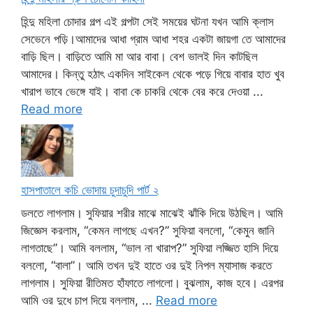
হিন্দু মহিলা চোদার গল্প এই গল্পটা সেই সময়ের ঘটনা যখন আমি ক্লাস
সেভেনে পড়ি।আমাদের আধা গ্রাম আধা শহর একটা জায়গা তে আমাদের
বাড়ি ছিল। বাড়িতে আমি মা আর বাবা। বেশ ভালই দিন কাটছিল
আমাদের। কিন্তু হঠাৎ একদিন সাইকেল থেকে পড়ে গিয়ে বাবার হাত খুব
খারাপ ভাবে ভেঙ্গে যাই। বাবা কে চাকরি থেকে বের করে দেওয়া ...
Read more
হাসপাতালে কচি ভোদায় চুদাচুদি পার্ট ২
ডলতে লাগলাম। সুফিয়ার শরীর মাঝে মাঝেই ঝাঁকি দিয়ে উঠছিল। আমি
জিজ্ঞেস করলাম, “কেমন লাগছে এখন?” সুফিয়া বললো, “কেমুন জানি
লাগতাছে”। আমি বললাম, “ভাল না খারাপ?” সুফিয়া লজ্জিত হাসি দিয়ে
বললো, “বালা”। আমি তখন দুই হাতে ওর দুই নিপল ম্যাসাজ করতে
লাগলাম। সুফিয়া রীতিমত হাঁফাতে লাগলো। বুঝলাম, কাজ হবে। এরপর
আমি ওর দুধে চাপ দিয়ে বললাম, ...
Read more