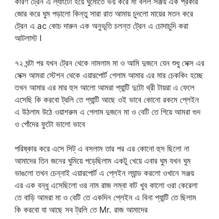
কারণ ট্রেন এ ল্যাংটো হয়ে ঘুমোতে ভয় করে মা বলল সঞ্জয় এক প্রকার
জোর করে ঘুম পড়ালো কিন্তু সারা রাত আমায় চুদলো মায়ের মতন করে
ট্রেন এ ac কোচ দারুন এক অনুভূতি চলন্ত ট্রেন এ চোদাচুদি করা
আটলাস্ট l
৭২ ঘন্টা পর যখন ট্রেন থেকে নামলাম মা ও আমি দুজনে যেন শুধু সেক্স এর
সেক্স আমরা স্টেশন থেকে এয়ারপোর্ট গেলাম আমার এর মার চেককিং হচ্ছে
তখন আমার এর মার হুস আলো আমরা প্যান্টি দুটো থ্রী টায়রা এ ফেলে
এসেছি কি করবো ট্রলি তে প্যান্টি আছে ওই ভাবে কোনো রকমে প্লেইন
এ উঠলাম উঠে ওয়াশরুম এ গেলাম দুজনে মা ও বেটি তে গিয়ে আমরা গুদ
ও পোঁদের ফুটো ভালো ভাবে
পরিষ্কার করে এসে সিট্ এ বসলাম তার পর এর কোনো হুস ছিলো না
আমাদের তিন জনের ঘুমিয়ে পড়েছিলাম একটু খেয়ে এবার ঘুম যখন ঘুম
ভাঙলো তখন চেন্নাই এয়ারপোর্ট এ প্লেইন ল্যান্ড করলো ওখানে সঞ্জয়
এর এক বন্ধু এসেছিলো ওর নাম রাজ লম্বা বাট খুব কালো ওরা কেরেলা
তে বাড়ি আমরা মা ও বেটি তে একদিন প্লেইন এ বিনা প্যান্টি তে ছিলাম
কি করবো যা আছে সব ট্রলি তে Mr. রাজ আমাদের