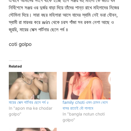
ঐখানে আমাদের সংগে থাকে ইচ্ছে হলে সঞ্জয় বহু মহিলা কে জাতি ধর্ম
নির্বিশেসে সঞ্জয় ওর দুর্জয় বাড়া দিয়ে তাঁদের শান্ত রাখে মহিলাদের নিজের
স্টেমিনা দিয়ে। সারা বছর মহিলারা আসে যাদের স্বামি নেই ভরা যৌবন,
স্বামী রা মারধর করে win থেকে চরস গাঁজা সব রকম নেশা আছে ও
জুয়রি, মায়ের সেক্স পার্টনার ছেলে পর্ব ৪
coti golpo
Related
মায়ের সেক্স পার্টনার ছেলে পর্ব ৫
family choti এমন চোদন খেলে
In "apon ma ke chodar
বাসর রাতেই বৌ পালাবে
golpo"
In "bangla notun choti
golpo"