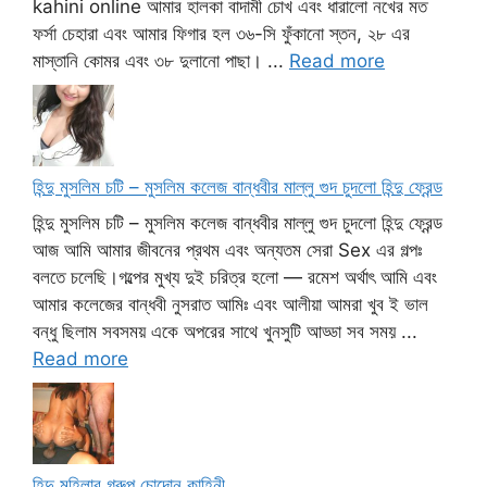
kahini online আমার হালকা বাদামী চোখ এবং ধারালো নখের মত
ফর্সা চেহারা এবং আমার ফিগার হল ৩৬-সি ফুঁকানো স্তন, ২৮ এর
মাস্তানি কোমর এবং ৩৮ দুলানো পাছা। ...
Read more
হিন্দু মুসলিম চটি – মুসলিম কলেজ বান্ধবীর মাল্লু গুদ চুদলো হিন্দু ফ্রেন্ড
হিন্দু মুসলিম চটি – মুসলিম কলেজ বান্ধবীর মাল্লু গুদ চুদলো হিন্দু ফ্রেন্ড
আজ আমি আমার জীবনের প্রথম এবং অন্যতম সেরা Sex এর গল্পঃ
বলতে চলেছি।গল্পের মুখ্য দুই চরিত্র হলো — রমেশ অর্থাৎ আমি এবং
আমার কলেজের বান্ধবী নুসরাত আমিঃ এবং আলীয়া আমরা খুব ই ভাল
বন্ধু ছিলাম সবসময় একে অপরের সাথে খুনসুটি আড্ডা সব সময় ...
Read more
হিন্দু মহিলার গ্রুপ চোদোন কাহিনী