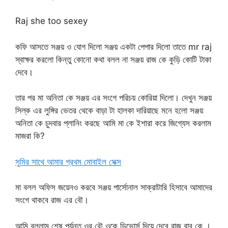
Raj she too sexey
কফি আসতে সঞ্জয় ও যোগ দিলো সঞ্জয় একটা পেপার দিলো তাতে mr raj
স্বাক্ষর করলো কিন্তু কোনো কথা বলল না সঞ্জয় রাজ কে কুড়ি কোটি টাকা
দেবে।
তার পর মা অনিতা কে সঞ্জয় এর সংগে পরিচয় কোরিয়া দিলো। দেখুন সঞ্জয়
সিল্ক এর লুঙ্গির ভেতর থেকে বাড়া টা হালকা দারিয়াছে মনে হলো সঞ্জয়
অনিতা কে চুদবার প্লানিং করছে আমি মা কে ইশারা করে জিগ্যেস করলাম
মাজরা কি?
সুমির সাথে আমার প্রথম মোবাইল সেক্স
মা বলল অফিস জয়েনও করবে সঞ্জয় পার্সোনাল সাক্রাটারি হিসাবে আমাদের
সংগে থাকবে রাজ এর বৌ।
আমি বললাম শেষ পর্যন্ত ওর বৌ ওকে ডিভোর্স দিয়ে দেবে রাজ বাবু কে ।