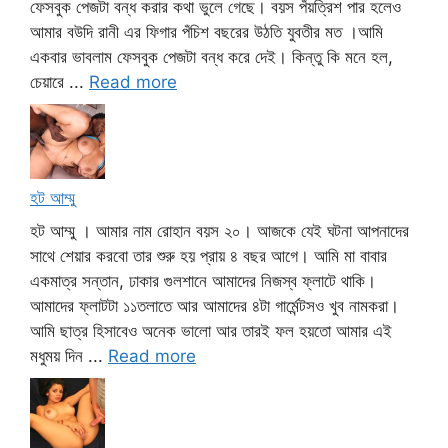
ফেসবুক পেজটা বন্ধ করার কথা ভুলে গেছে। বয়স পঁয়ত্রিশ পার হলেও
আমার বউদি রানী এর ফিগার পঁচিশ বছরের উঠতি যুবতীর মত ।আমি
একবার ভাবলাম ফেসবুক পেজটা বন্ধ করে দেই। কিন্তু কি মনে হল,
চেয়ারে ...
Read more
হট আম্মু
হট আম্মু । আমার নাম রোহান বয়স ২০। আজকে যেই ঘটনা আপনাদের
সাথে শেয়ার করবো তার শুরু হয় প্রায় ৪ বছর আগে। আমি মা বাবার
একমাত্র সন্তান, ঢাকার গুলশানে আমাদের নিজস্ব ফ্লাটে থাকি।
আমাদের ফ্লাটটা ১১তলাতে আর আমাদের ৪টা গার্মেন্টসও খুব নামকরা।
আমি ছাত্র হিসাবেও অনেক ভালো আর তারই ফল হয়তো আমার এই
মধুময় দিন ...
Read more