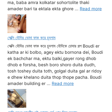
ma, baba amra kolkatar sohortolite thaki
amader bari ta ektala ekta ghore ...
Read more
সেক্সি বৌদির ভোদা ফাক করে চুদলাম
সেক্সি বৌদির ভোদা ফাক করে চুদলাম বৌদিকে চোদার গল্প Boudi er
katha ar ki bolbo, agey ektu bornona dei, Boudi
ek bachchar ma, ektu balki,gayer rong dhob
dhob e forsha, besh boro shoro duita dudh,
tosh toshey duita toth, golgal duita gal ar ridoy
e dhew khelano duita thop thope pacha. Boudi
amader building er ...
Read more