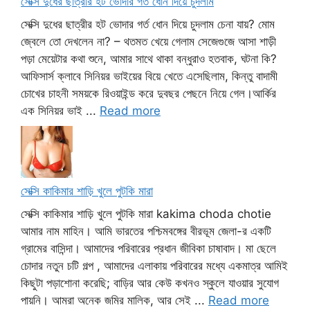
সেক্সি দুধের ছাত্রীর হট ভোদার গর্ত ধোন দিয়ে চুদলাম
সেক্সি দুধের ছাত্রীর হট ভোদার গর্ত ধোন দিয়ে চুদলাম চেনা যায়? মোম
জ্বেলে তো দেখলেন না? – থতমত খেয়ে গেলাম সেজেগুজে আসা শাড়ী
পড়া মেয়েটার কথা শুনে, আমার সাথে থাকা বন্ধুরাও হতবাক, ঘটনা কি?
আফিসার্স ক্লাবে সিনিয়র ভাইয়ের বিয়ে খেতে এসেছিলাম, কিন্তু বাদামী
চোখের চাহনী সময়কে রিওয়াইন্ড করে দুবছর পেছনে নিয়ে গেল।আর্কির
এক সিনিয়র ভাই ...
Read more
সেক্সি কাকিমার শাড়ি খুলে পুটকি মারা
সেক্সি কাকিমার শাড়ি খুলে পুটকি মারা kakima choda chotie
আমার নাম মাহিন। আমি ভারতের পশ্চিমবঙ্গের বীরভূম জেলা-র একটি
গ্রামের বাসিন্দা। আমাদের পরিবারের প্রধান জীবিকা চাষাবাদ। মা ছেলে
চোদার নতুন চটি গল্প , আমাদের এলাকায় পরিবারের মধ্যে একমাত্র আমিই
কিছুটা পড়াশোনা করেছি; বাড়ির আর কেউ কখনও স্কুলে যাওয়ার সুযোগ
পায়নি। আমরা অনেক জমির মালিক, আর সেই ...
Read more