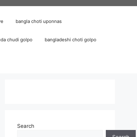
ve
bangla choti uponnas
uda chudi golpo
bangladeshi choti golpo
Search