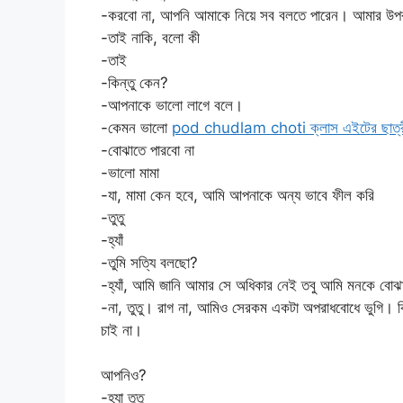
-করবো না, আপনি আমাকে নিয়ে সব বলতে পারেন। আমার উপর
-তাই নাকি, বলো কী
-তাই
-কিন্তু কেন?
-আপনাকে ভালো লাগে বলে।
-কেমন ভালো
pod chudlam choti ক্লাস এইটের ছাত্রীর
-বোঝাতে পারবো না
-ভালো মামা
-যা, মামা কেন হবে, আমি আপনাকে অন্য ভাবে ফীল করি
-তুতু
-হ্যাঁ
-তুমি সত্যি বলছো?
-হ্যাঁ, আমি জানি আমার সে অধিকার নেই তবু আমি মনকে বো
-না, তুতু। রাগ না, আমিও সেরকম একটা অপরাধবোধে ভুগি। ক
চাই না।
আপনিও?
-হ্যা তুতু