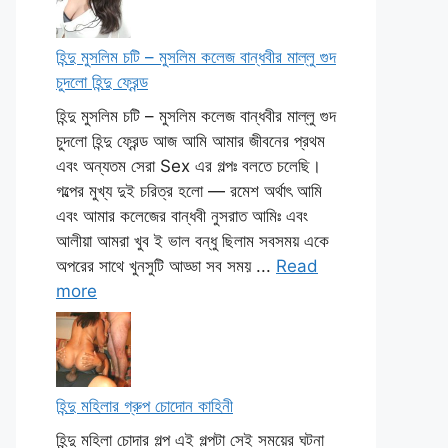
হিন্দু মুসলিম চটি – মুসলিম কলেজ বান্ধবীর মাল্লু গুদ
চুদলো হিন্দু ফ্রেন্ড
হিন্দু মুসলিম চটি – মুসলিম কলেজ বান্ধবীর মাল্লু গুদ
চুদলো হিন্দু ফ্রেন্ড আজ আমি আমার জীবনের প্রথম
এবং অন্যতম সেরা Sex এর গল্পঃ বলতে চলেছি।
গল্পের মুখ্য দুই চরিত্র হলো — রমেশ অর্থাৎ আমি
এবং আমার কলেজের বান্ধবী নুসরাত আমিঃ এবং
আলীয়া আমরা খুব ই ভাল বন্ধু ছিলাম সবসময় একে
অপরের সাথে খুনসুটি আড্ডা সব সময় ...
Read
more
হিন্দু মহিলার গ্রুপ চোদোন কাহিনী
হিন্দু মহিলা চোদার গল্প এই গল্পটা সেই সময়ের ঘটনা