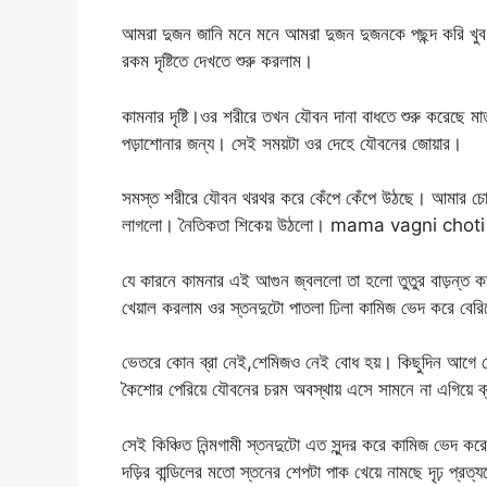
আমরা দুজন জানি মনে মনে আমরা দুজন দুজনকে পছন্দ করি খু
রকম দৃষ্টিতে দেখতে শুরু করলাম।
কামনার দৃষ্টি।ওর শরীরে তখন যৌবন দানা বাধতে শুরু করেছে 
পড়াশোনার জন্য। সেই সময়টা ওর দেহে যৌবনের জোয়ার।
সমস্ত শরীরে যৌবন থরথর করে কেঁপে কেঁপে উঠছে। আমার চোখ
লাগলো। নৈতিকতা শিকেয় উঠলো। mama vagni choti
যে কারনে কামনার এই আগুন জ্বললো তা হলো তুতুর বাড়ন্ত 
খেয়াল করলাম ওর স্তনদুটো পাতলা ঢিলা কামিজ ভেদ করে বের
ভেতরে কোন ব্রা নেই,শেমিজও নেই বোধ হয়। কিছুদিন আগে দে
কৈশোর পেরিয়ে যৌবনের চরম অবস্থায় এসে সামনে না এগিয়ে ব্র
সেই কিঞ্চিত নিন্মগামী স্তনদুটো এত সুন্দর করে কামিজ ভেদ কর
দড়ির বান্ডিলের মতো স্তনের শেপটা পাক খেয়ে নামছে দৃঢ় প্রত্