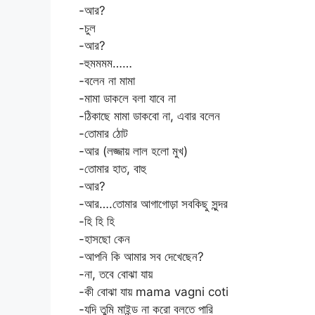
-আর?
-চুল
-আর?
-হুমমমম……
-বলেন না মামা
-মামা ডাকলে বলা যাবে না
-ঠিকাছে মামা ডাকবো না, এবার বলেন
-তোমার ঠোট
-আর (লজ্জায় লাল হলো মুখ)
-তোমার হাত, বাহু
-আর?
-আর….তোমার আগাগোড়া সবকিছু সুন্দর
-হি হি হি
-হাসছো কেন
-আপনি কি আমার সব দেখেছেন?
-না, তবে বোঝা যায়
-কী বোঝা যায় mama vagni coti
-যদি তুমি মাইন্ড না করো বলতে পারি