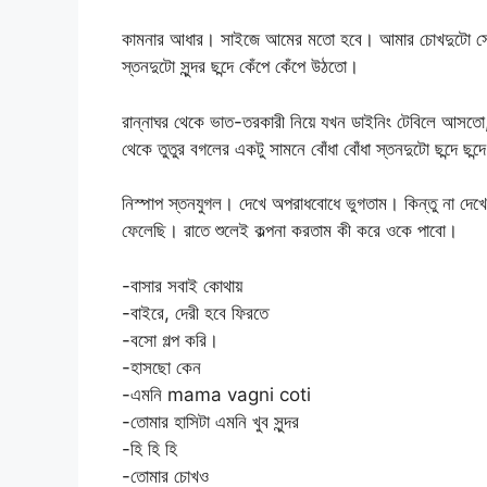
কামনার আধার। সাইজে আমের মতো হবে। আমার চোখদুটো সেই 
স্তনদুটো সুন্দর ছন্দে কেঁপে কেঁপে উঠতো।
রান্নাঘর থেকে ভাত-তরকারী নিয়ে যখন ডাইনিং টেবিলে আসত
থেকে তুতুর বগলের একটু সামনে বোঁধা বোঁধা স্তনদুটো ছন্দে ছন
নিস্পাপ স্তনযুগল। দেখে অপরাধবোধে ভুগতাম। কিন্তু না দে
ফেলেছি। রাতে শুলেই কল্পনা করতাম কী করে ওকে পাবো।
-বাসার সবাই কোথায়
-বাইরে, দেরী হবে ফিরতে
-বসো গল্প করি।
-হাসছো কেন
-এমনি mama vagni coti
-তোমার হাসিটা এমনি খুব সুন্দর
-হি হি হি
-তোমার চোখও