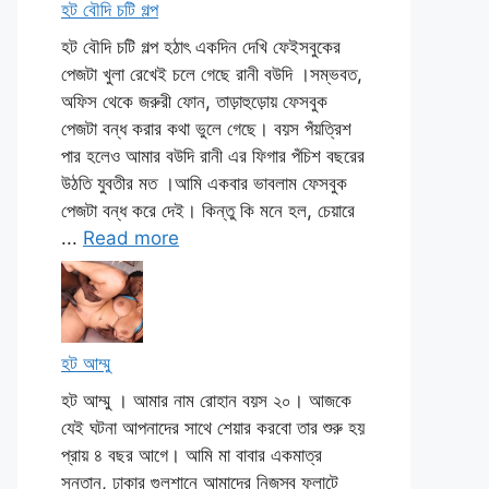
হট বৌদি চটি গল্প
হট বৌদি চটি গল্প হঠাৎ একদিন দেখি ফেইসবুকের
পেজটা খুলা রেখেই চলে গেছে রানী বউদি ।সম্ভবত,
অফিস থেকে জরুরী ফোন, তাড়াহুড়োয় ফেসবুক
পেজটা বন্ধ করার কথা ভুলে গেছে। বয়স পঁয়ত্রিশ
পার হলেও আমার বউদি রানী এর ফিগার পঁচিশ বছরের
উঠতি যুবতীর মত ।আমি একবার ভাবলাম ফেসবুক
পেজটা বন্ধ করে দেই। কিন্তু কি মনে হল, চেয়ারে
...
Read more
হট আম্মু
হট আম্মু । আমার নাম রোহান বয়স ২০। আজকে
যেই ঘটনা আপনাদের সাথে শেয়ার করবো তার শুরু হয়
প্রায় ৪ বছর আগে। আমি মা বাবার একমাত্র
সন্তান, ঢাকার গুলশানে আমাদের নিজস্ব ফ্লাটে