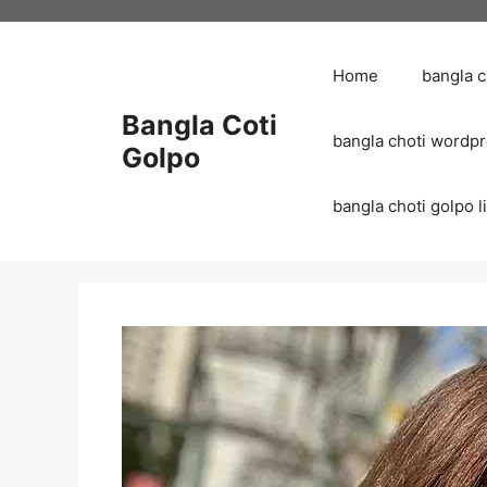
Skip
to
content
Home
bangla 
Bangla Coti
bangla choti wordp
Golpo
bangla choti golpo list