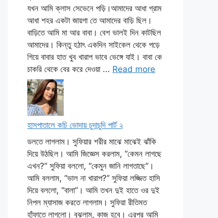
যখন আমি ক্লাস সেভেনে পড়ি।আমাদের আধা গ্রাম
আধা শহর একটা জায়গা তে আমাদের বাড়ি ছিল।
বাড়িতে আমি মা আর বাবা। বেশ ভালই দিন কাটছিল
আমাদের। কিন্তু হঠাৎ একদিন সাইকেল থেকে পড়ে
গিয়ে বাবার হাত খুব খারাপ ভাবে ভেঙ্গে যাই। বাবা কে
চাকরি থেকে বের করে দেওয়া ...
Read more
হাসপাতালে কচি ভোদায় চুদাচুদি পার্ট ২
ডলতে লাগলাম। সুফিয়ার শরীর মাঝে মাঝেই ঝাঁকি
দিয়ে উঠছিল। আমি জিজ্ঞেস করলাম, “কেমন লাগছে
এখন?” সুফিয়া বললো, “কেমুন জানি লাগতাছে”।
আমি বললাম, “ভাল না খারাপ?” সুফিয়া লজ্জিত হাসি
দিয়ে বললো, “বালা”। আমি তখন দুই হাতে ওর দুই
নিপল ম্যাসাজ করতে লাগলাম। সুফিয়া রীতিমত
হাঁফাতে লাগলো। বুঝলাম, কাজ হবে। এরপর আমি