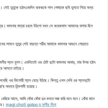
ব। সেই তুতুকে হঠাৎএকদিন ঝকঝকে লাল পোষাকে ছবি তুলতে গিয়ে অন্য
মাত্র। কামনার মাত্রা চরমে উঠলো যখন সে কয়েকমাস আমাদের বাসায় ছিল
ের সামনে তুতুর সেই বাড়ন্ত শরীর আমাকে কামনার আগুনে পোড়াতে
কমনীয় স্তন যুগল। এমনিতেই ওর ঠোট দুটো কামনার আধার, তার উপর হঠাৎ
িয়ে আসতে চাইছে।
খেছি ওর কিশোরী স্তন বেড়ে উঠছে। কিন্তু এখন দেখি ওর স্তনদুটো
া’র অভাবে নিন্মগামী হয়েছে।
ে বেরিয়ে আসে, আমি বোঁধা বোঁধা দুধ বলতে শুরু করি মনে মনে। বোঁধা মানে
যয়ে।
magi choti golpo দু মাগীর লীলা