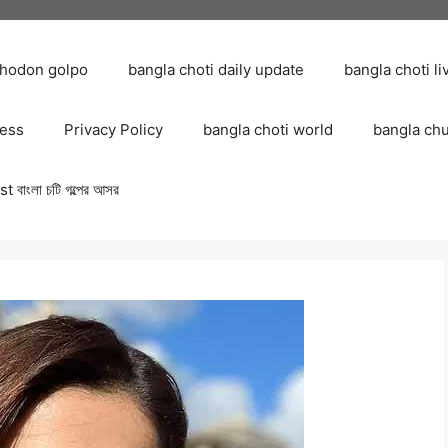
chodon golpo
bangla choti daily update
bangla choti li
ress
Privacy Policy
bangla choti world
bangla ch
 বাংলা চটি গল্পের আসর