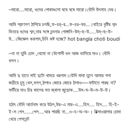
–মারো….মারো, গুদের পোকাগুলো ঘষে ঘষে মারো।বৌদি উৎসাহ দেয়।
আমি প্রাণপণ ঠাপিয়ে চলছি,ফ-চর্-র…ফ-চর-ফচ…।বাইরে বৃষ্টির শব্দ
ভিতরে গুদের শব্দ,তার সঙ্গে চন্দনার গোঙ্গানি-উম্-হু-উ…..উম্-হু-উ-
উ..।জিজ্ঞেস করলাম,চিনি কষ্ট হচ্ছে? hot bangla choti boudi
–না না তুমি চোদ ,থেমো না।উপোসী গুদ আজ ভাসিয়ে দাও। বৌদি
বলল।
আমি দু হাতে মাই দুটো খামচে ধরলাম।বৌদি মাথা তুলে আমার গলা
জড়ীয়ে চুমু খেল,বলল,ঠাপাও জোরে জোরে ঠাপাও—-ফাটাতে পারছ না?
ফাটীয়ে দাও চির কালের মত জ্বালা জুড়োক….উম-ম-উ–ম-উ-উ।
হঠাৎ বৌদি আর্তনাদ করে উঠল,উর-এ মার-এ….হিস…. হিস…. হি-ই-
ই-স গেল……গেল….আর পারছি না…ও-হ-অ-অ-। রিক্সাওয়ালার চোদা
খেয়ে পেগনেন্ট