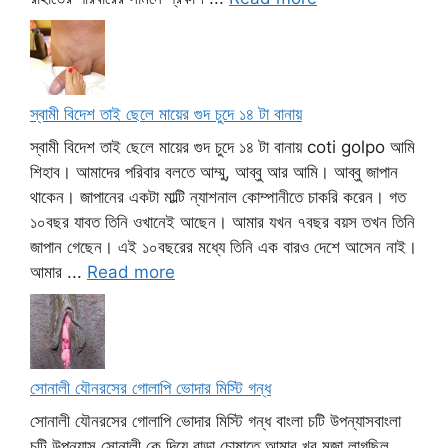
স্বামী বিদেশ তাই ছেলে মায়ের গুদ চুদে ১৪ টা বানায়
স্বামী বিদেশ তাই ছেলে মায়ের গুদ চুদে ১৪ টা বানায় coti golpo আমি
শিহাব। আমাদের পরিবার বলতে আম্মু, আব্বু আর আমি। আব্বু জাপান
থাকেন। জাপানের একটা মাল্টি ন্যাশনাল কোম্পানীতে চাকরি করেন। গত
১০বছর যাবত তিনি ওখানেই আছেন। আমার যখন ৭বছর বয়স তখন তিনি
জাপান গেছেন। এই ১০বছরের মধ্যে তিনি এক বারও দেশে আসেন নাই।
আমার ...
Read more
সোনালী যৌনরসের গোলাপি ভোদার মিস্টি গন্ধ
সোনালী যৌনরসের গোলাপি ভোদার মিস্টি গন্ধ বাংলা চটি উপন্যাসবাংলা
চটি উপন্যাস সোনালী কে দিয়ে বাড়া চোষাতে আমার খুব মজা লাগছিল,