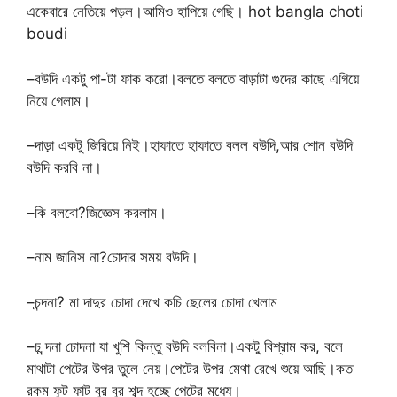
একেবারে নেতিয়ে পড়ল।আমিও হাপিয়ে গেছি। hot bangla choti
boudi
–বউদি একটু পা-টা ফাক করো।বলতে বলতে বাড়াটা গুদের কাছে এগিয়ে
নিয়ে গেলাম।
–দাড়া একটু জিরিয়ে নিই।হাফাতে হাফাতে বলল বউদি,আর শোন বউদি
বউদি করবি না।
–কি বলবো?জিজ্ঞেস করলাম।
–নাম জানিস না?চোদার সময় বউদি।
–চন্দনা? মা দাদুর চোদা দেখে কচি ছেলের চোদা খেলাম
–চ ন্দনা চোদনা যা খুশি কিন্তু বউদি বলবিনা।একটু বিশ্রাম কর, বলে
মাথাটা পেটের উপর তুলে নেয়।পেটের উপর মেথা রেখে শুয়ে আছি।কত
রকম ফুট ফাট বুর বুর শব্দ হচ্ছে পেটের মধ্যে।