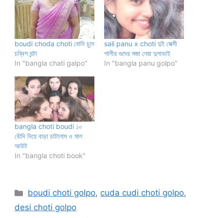
boudi choda choti বোদি চুদে
sali panu x choti দুই সেক্সী
চব্বিশ ঘন্টা
শালীর গুদের মজা নেয়া দুলাভাই
In "bangla chati galpo"
In "bangla panu golpo"
bangla choti boudi ১০
বৌদি দিয়ে বাড়া চাটালাম ও মাল
আউট
In "bangla choti book"
Categories
boudi choti golpo
,
cuda cudi choti golpo
,
desi choti golpo