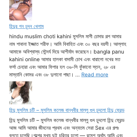
হিন্দুর গন চুদন খেলাম
hindu muslim choti kahini মুসলিম মাগী চোদার গল্প আমার
নাম শাবানা ইজ্জাত শরীফ। আমি বিবাহিত এবং ৩০ বছর বয়সী। আল্লাহ
আমাকে অবিশ্বাস্য সৌন্দর্য দিয়ে আশীর্বাদ করেছেন। bangla panu
kahini online আমার হালকা বাদামী চোখ এবং ধারালো নখের মত
ফর্সা চেহারা এবং আমার ফিগার হল ৩৬-সি ফুঁকানো স্তন, ২৮ এর
মাস্তানি কোমর এবং ৩৮ দুলানো পাছা। ...
Read more
হিন্দু মুসলিম চটি – মুসলিম কলেজ বান্ধবীর মাল্লু গুদ চুদলো হিন্দু ফ্রেন্ড
হিন্দু মুসলিম চটি – মুসলিম কলেজ বান্ধবীর মাল্লু গুদ চুদলো হিন্দু ফ্রেন্ড
আজ আমি আমার জীবনের প্রথম এবং অন্যতম সেরা Sex এর গল্পঃ
বলতে চলেছি।গল্পের মুখ্য দুই চরিত্র হলো — রমেশ অর্থাৎ আমি এবং