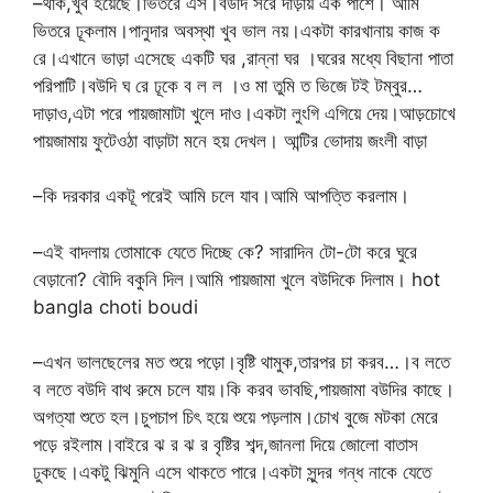
–থাক,খুব হয়েছে।ভিতরে এস।বউদি সরে দাড়ায় এক পাশে। আমি
ভিতরে ঢূকলাম।পানুদার অবস্থা খুব ভাল নয়।একটা কারখানায় কাজ ক
রে।এখানে ভাড়া এসেছে একটি ঘর ,রান্না ঘর ।ঘরের মধ্যে বিছানা পাতা
পরিপাটি।বউদি ঘ রে ঢূকে ব ল ল ।ও মা তুমি ত ভিজে টই টম্বুর…
দাড়াও,এটা পরে পায়জামাটা খুলে দাও।একটা লুংগি এগিয়ে দেয়।আড়চোখে
পায়জামায় ফুটেওঠা বাড়াটা মনে হয় দেখল। আন্টির ভোদায় জংলী বাড়া
–কি দরকার একটূ পরেই আমি চলে যাব।আমি আপত্তি করলাম।
–এই বাদলায় তোমাকে যেতে দিচ্ছে কে? সারাদিন টো-টো করে ঘুরে
বেড়ানো? বৌদি বকুনি দিল।আমি পায়জামা খুলে বউদিকে দিলাম। hot
bangla choti boudi
–এখন ভালছেলের মত শুয়ে পড়ো।বৃষ্টি থামুক,তারপর চা করব…।ব লতে
ব লতে বউদি বাথ রুমে চলে যায়।কি করব ভাবছি,পায়জামা বউদির কাছে।
অগত্যা শুতে হল।চুপচাপ চিৎ হয়ে শুয়ে পড়লাম।চোখ বুজে মটকা মেরে
পড়ে রইলাম।বাইরে ঝ র ঝ র বৃষ্টির শব্দ,জানলা দিয়ে জোলো বাতাস
ঢুকছে।একটু ঝিমুনি এসে থাকতে পারে।একটা সুন্দর গন্ধ নাকে যেতে