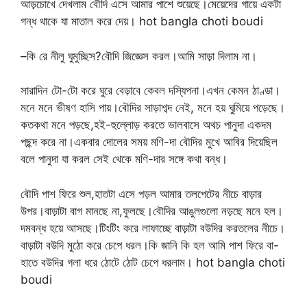
আড়চোখে দেখলাম বৌদি এসে আমার পাশে শুয়েছে।মেয়েদের গায়ে একটা
গন্ধ থাকে যা মাতাল করে দেয়। hot bangla choti boudi
–কি রে নীলু ঘুমুচ্ছিস?বৌদি জিজ্ঞেস করল।আমি সাড়া দিলাম না।
সারাদিন টো-টো করে ঘুরে বেড়াবে কেবল দস্যিপনা।এখন কেমন ঠাণ্ডা।
মনে মনে ভীষণ হাসি পায়।বৌদির সাড়াশব্দ নেই, মনে হয় ঘুমিয়ে পড়েছে।
কতকথা মনে পড়ছে,হই-হুল্লোড় করতে ভালবাসে অথচ পানুদা একদম
পছন্দ করে না।একবার দোলের সময় মণি-দা বৌদির মুখে আবির দিয়েছিল
বলে পানুদা যা করল সেই থেকে মণি-দার সঙ্গে কথা বন্ধ।
বৌদি পাশ ফিরে শুল,হাতটা এসে পড়ল আমার তলপেটের নীচে বাড়ার
উপর।বাড়াটা বাগ মানছে না,ফুলছে।বৌদির আঙুলগুলো নড়ছে মনে হল।
দমবন্ধ হয়ে আসছে।টিংটিং করে লাফাচ্ছে বাড়াটা বউদির করতলের নীচে।
বাড়াটা বউদি মুঠো করে চেপে ধরল।কি জানি কি হল আমি পাশ ফিরে বা-
হাতে বউদির গলা ধরে ঠোটে ঠোট চেপে ধরলাম। hot bangla choti
boudi