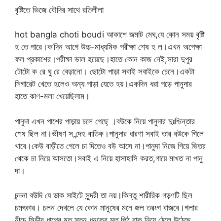
বৃষ্টিতে ভিজে বৌদির সাথে রতিলীলা
hot bangla choti boudi আকাশে জমাট মেঘ,যে কোন সময় বৃষ্টি
হ তে পারে।ক’দিন আগে উচ্চ-মাধ্যমিক পরীক্ষা শেষ হ ল।এখন অপেক্ষা
ফল প্রকাশের।পরীক্ষা ভাল হয়েছে।হাতে কোন কাজ নেই,সারা দুপুর
টোটো ক রে ঘু রে বেড়ানো। ছোটো পাড়া সবাই সবাইকে চেনে।একটা
সিগারেট খেতে হলেও অন্য পাড়া যেতে হয়।একদিন ধরা পড়ে পানুদার
হাতে কাণ-মলা খেয়েছিলাম।
পানুদা এখন পাশের পাড়ায় চলে গেছে্ ।বউকে নিয়ে পানুদার দুঃশ্চিন্তার
শেষ ছিল না।ভীষণ স ন্দেহ বাতিক।পানুদার ধারণা সবাই তার বউকে গিলে
খাবে।কেউ বাড়ীতে গেলে চা দিতেও বউ আসে না।পানুদা নিজে গিয়ে ভিতর
থেকে চা নিয়ে আসতো।সবাই এ নিয়ে হাসাহাসি করত,গায়ে মাখত না পানু
দা।
চন্দনা বউদি যে ডাক সাইটে সুন্দরী তা নয়।কিন্তু শারীরিক গড়ণটি ছিল
চমৎকার। চলন দেখলে যে কোন মানুষের মনে জল তরংগ বাজবে।গলার
নীচে সিড়ীর ধাপের মত স্তন,ধনুকের মত পিঠ বাক নিয়ে ঠেলে উঠেছে