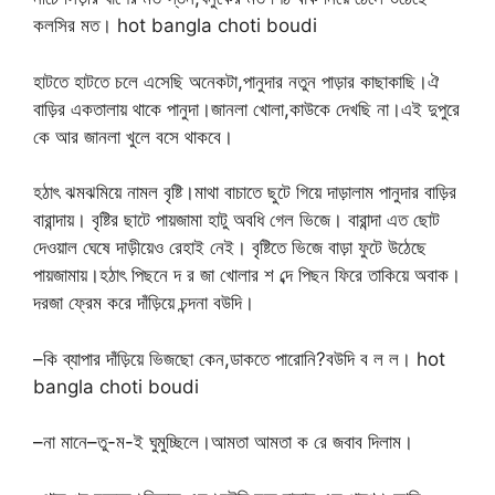
কলসির মত। hot bangla choti boudi
হাটতে হাটতে চলে এসেছি অনেকটা,পানুদার নতুন পাড়ার কাছাকাছি।ঐ
বাড়ির একতালায় থাকে পানুদা।জানলা খোলা,কাউকে দেখছি না।এই দুপুরে
কে আর জানলা খুলে বসে থাকবে।
হঠাৎ ঝমঝমিয়ে নামল বৃষ্টি।মাথা বাচাতে ছুটে গিয়ে দাড়ালাম পানুদার বাড়ির
বারান্দায়। বৃষ্টির ছাটে পায়জামা হাটু অবধি গেল ভিজে। বারান্দা এত ছোট
দেওয়াল ঘেষে দাড়ীয়েও রেহাই নেই। বৃষ্টিতে ভিজে বাড়া ফুটে উঠেছে
পায়জামায়।হঠাৎ পিছনে দ র জা খোলার শ ব্দে পিছন ফিরে তাকিয়ে অবাক।
দরজা ফ্রেম করে দাঁড়িয়ে চন্দনা বউদি।
–কি ব্যাপার দাঁড়িয়ে ভিজছো কেন,ডাকতে পারোনি?বউদি ব ল ল। hot
bangla choti boudi
–না মানে–তু-ম-ই ঘুমুচ্ছিলে।আমতা আমতা ক রে জবাব দিলাম।