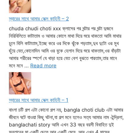
স্যারের সাথে আমার সেক্স কাহিনী – 2
chuda chudi choti xxx ক্লাসের পর ঘন্টার পর ঘন্টা দুজনে
নিরিবিলিতে কাটাতাম ও আমার কোলে মাথা দিয়ে শুয়ে থাকতো আমি মাথার
চুলে বিলি কাটাতাম,ইচ্ছে করে ওর দিকে ঝুঁকে পড়তাম,দুধ দুটো ওর মুখ
ছুঁয়ে যেত,কোনোদিন আমি ওর বুকে হেলান দিয়ে শুয়ে থাকতাম,ওর বাঁড়াটা
আমার শরীরের স্পর্শে যে খাড়া হয়ে যেত বেশ বুঝতে পারতাম,তার মানে
মনে মনে ...
Read more
স্যারের সাথে আমার সেক্স কাহিনী – 1
বাংলা চটি গল্প এটা কোনো গল্প নয়, bangla choti club এটা আমার
জীবনে ঘটে যাওয়া কিছু ঘটনা,যা গল্প মনে হলেও সত্য আমার নাম ঐন্দ্রিলা,
banglachati story আমি এখন 33 বছর বয়সী বিবাহিত দুই
সন্তানের মা,একটি ছেলে আর একটি মেয়ে, আর এখন 4 মাসের