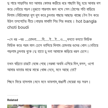
দু পায়ে সাড়াশির মত আমার কোমর জড়ীয়ে ধরে পাছাটা উচু হয়ে আবার থপ
করে নেতিয়ে পড়ল।বুঝতে পারলাম জল খসে গেল।ঠাপের গতি বাড়িয়ে
দিলাম।বিচিজোড়া থুপ থুপ করে চন্দনার পাছায় আছাড় খাচ্ছে।টন টন করে
উঠল তলপেটের নীচে।বাড়ার মাথাটা শির শির করছে। hot bangla
choti boudi
–নে ধর -ধর …চোদনা…..হি….ই…ই…ও…,বলতে বলতে ফিচিক
ফিচিক করে গরম মাল ঢেলে ভাসিয়ে দিলাম চোদনার গুদের খোল।নেতিয়ে
পড়লাম চন্দনার বুকে।দু হাতে চ ন্দনা আমাকে জড়িয়ে ধরল চেপে।
তখন ঘড়িতে চারটে বেজে গেছে।দরজা অবধি এগিয়ে দিল,বলল, ওগো
আমার ভাতার মাঝে মাঝে খোজ নেবে, মনে আছে তো?
পিছন ফিরে হাসলাম।মনে মনে ভাবলাম,বাঙালী মেয়েরা বড় সরল।
Related