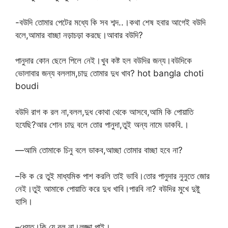
-বউদি তোমার পেটের মধ্যে কি সব শব্দ..।কথা শেষ হবার আগেই বউদি
বলে,আমার বাচ্ছা নড়াচড়া করছে।আবার বউদি?
পানুদার কোন ছেলে পিলে নেই।খুব কষ্ট হল বউদির জন্য।বউদিকে
ভোলাবার জন্য বললাম,চাদু তোমার দুধ খাব? hot bangla choti
boudi
বউদি রাগ ক রল না,বলল,দুধ কোথা থেকে আসবে,আমি কি পোয়াতি
হযেছি?আর শোন চাদু বলে তোর পানুদা,তুই অন্য নামে ডাকবি.।
—আমি তোমাকে চিনু বলে ডাকব,আচ্ছা তোমার বাচ্ছা হবে না?
–কি ক রে তুই মাধ্যমিক পাশ করলি তাই ভাবি।তোর পানুদার নুনুতে জোর
নেই।তুই আমাকে পোয়াতি করে দুধ খাবি।পারবি না? বউদির মুখে দুষ্টু
হাসি।
–ধ্যেত।কি যে বল না।লজ্জা পাই।