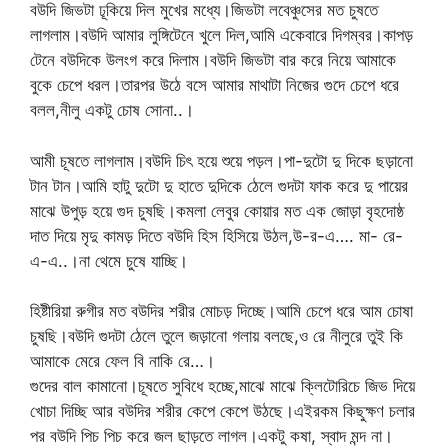
বউদি জিভটা ঢূকিয়ে দিল মুখের মধ্যে।জিভটা লবেঞ্চুসের মত চুষতে
লাগলাম।বউদি আমার লুঙ্গিটেনে খুলে দিল,আমি একেবারে দিগম্বর।কাপড়
টেনে বউদিকে উলংগ করে দিলাম।বউদি জিভটা বার করে নিয়ে আমাকে
বুকে চেপে ধরল।তারপর উঠে বসে আমার মাথাটা নিজের গুদে চেপে ধরে
বলল,নীলু একটু চোষ সোনা..।
আমী চূষতে লাগলাম।বউদি চিৎ হয়ে শুয়ে পড়ল।পা-দুটো দু দিকে ছড়ানো
টান টান।আমি হাটু দুটো দু হাতে দুদিকে ঠেলে গুদটা ফাক করে দু পায়ের
মাঝে উপুড় হয়ে গুদ চুষছি।কমলা লেবুর কোয়ার মত এক জোড়া বৃহদোষ্ঠ
দাত দিয়ে মৃদু কামড় দিতে বউদি হিস হিসিয়ে উঠল,উ-র-এ…. মা- রে-
এ-এ..।না থেমে চুষে যাচ্ছি।
হিষ্টীরিয়া রুগীর মত বউদির শরীর মোচড় দিচ্ছে।আমি চেপে ধরে আম চোষা
চুষছি।বউদি গুদটা ঠেলে তুলে জড়ানো গলায় বলছে,ও রে নীলুরে তুই কি
আমাকে মেরে ফেল বি নাকি রে…।
গুদের বাল কামানো।চূষতে সুবিধে হচ্ছে,মাঝে মাঝে ক্লিটোরিচে জিভ দিয়ে
খোচা দিচ্ছি আর বউদির শরীর কেপে কেপে উঠছে।এইরকম কিছুক্ষণ চলার
পর বউদি পিচ পিচ করে জল ছাড়তে লাগল।একটু কষা, স্বাদ মন্দ না।