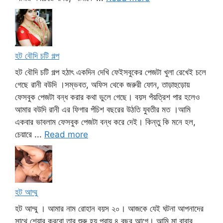
হট বৌদি চটি গল্প
হট বৌদি চটি গল্প হঠাৎ একদিন দেখি ফেইসবুকের পেজটা খুলা রেখেই চলে
গেছে রানী বউদি ।সম্ভবত, অফিস থেকে জরুরী ফোন, তাড়াহুড়োয়
ফেসবুক পেজটা বন্ধ করার কথা ভুলে গেছে। বয়স পঁয়ত্রিশ পার হলেও
আমার বউদি রানী এর ফিগার পঁচিশ বছরের উঠতি যুবতীর মত ।আমি
একবার ভাবলাম ফেসবুক পেজটা বন্ধ করে দেই। কিন্তু কি মনে হল,
চেয়ারে ...
Read more
হট আম্মু
হট আম্মু । আমার নাম রোহান বয়স ২০। আজকে যেই ঘটনা আপনাদের
সাথে শেয়ার করবো তার শুরু হয় প্রায় ৪ বছর আগে। আমি মা বাবার