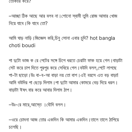
তোকারি করে?
–আচ্ছা ঠিক আছে আর বলব না।শোনো স্বামী তুমি রোজ আমার খোজ
নিয়ে যাবে।কি যাবে তো?
আমি ঘাড় নাড়ি।জিজ্ঞেস করি,চিনু সোনা এবার চুদি? hot bangla
choti boudi
পা দুটো ভাজ ক রে পেটের সঙ্গে চিপে ধরতে চেরাটা ফাক হয়ে গেল।বাড়াটা
সেট করে চাপ দিতে পুরপুর করে সেধিয়ে গেল।বউদি বলল,পেটে লাগছে
পা-টা ছাড়ো।উঃ বা-ব-আ বাড়া নয় তো বাশ।এই বয়সে এত বড় বাড়া!
আমি বউদির পা ছেড়ে দিলাম।পা দুটো আমার কোমরে বেড় দিয়ে ধরল।
বাড়াটা ঈষৎ বার করে আবার দিলাম ঠাপ।
–উঃ-রে মারে,আস্তে ।বৌদি বলল।
–ওরে চোদনা আজ তোর একদিন কি আমার একদিন।তালে তালে ঠাপিয়ে
চলেছি।