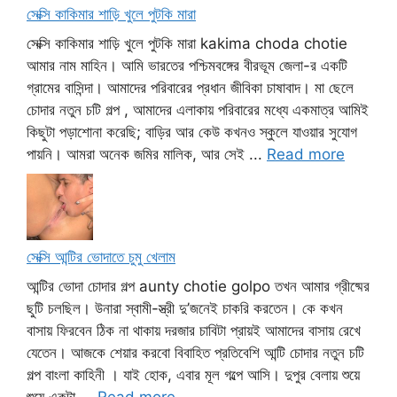
সেক্সি কাকিমার শাড়ি খুলে পুটকি মারা
সেক্সি কাকিমার শাড়ি খুলে পুটকি মারা kakima choda chotie
আমার নাম মাহিন। আমি ভারতের পশ্চিমবঙ্গের বীরভূম জেলা-র একটি
গ্রামের বাসিন্দা। আমাদের পরিবারের প্রধান জীবিকা চাষাবাদ। মা ছেলে
চোদার নতুন চটি গল্প , আমাদের এলাকায় পরিবারের মধ্যে একমাত্র আমিই
কিছুটা পড়াশোনা করেছি; বাড়ির আর কেউ কখনও স্কুলে যাওয়ার সুযোগ
পায়নি। আমরা অনেক জমির মালিক, আর সেই ...
Read more
সেক্সি আন্টির ভোদাতে চুমু খেলাম
আন্টির ভোদা চোদার গল্প aunty chotie golpo তখন আমার গ্রীষ্মের
ছুটি চলছিল। উনারা স্বামী-স্ত্রী দু’জনেই চাকরি করতেন। কে কখন
বাসায় ফিরবেন ঠিক না থাকায় দরজার চাবিটা প্রায়ই আমাদের বাসায় রেখে
যেতেন। আজকে শেয়ার করবো বিবাহিত প্রতিবেশি আন্টি চোদার নতুন চটি
গল্প বাংলা কাহিনী । যাই হোক, এবার মূল গল্পে আসি। দুপুর বেলায় শুয়ে