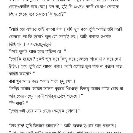
কেলেঙ্কারীই হয়ে যেত। বল মা, তুই কি এখনও বলবি যে বাপ মেয়েকে
পিছন থেকে ধরে ফেললে কি হতো?”
“আমি তো এখনও তাই বলবো বাবা। যদি ভুল করে তুমি আমার ওটা ধরেই
ফেলতে তো কি হতো? ভুল তো সবারই হয়। আমি বাবাকে উৎসাহ
দিচ্ছিলাম। বাবামেয়েচুদাচুদি
“সেই ভুলই আজ হতে যাচ্ছিল রে।”
“তো কি হয়েছে? কেউ ভুল করে কিছু করে ফেললে তাকে মাফ করে দেয়া
উচিৎ। আর তুমি তো আমার বাবা। আমি তোমার ভুল মাফ না করলে আর
কারটা করবো? ”
বাবা খুব আদর করে আমার গালে চুমু খেল।
“সত্যি আমার মেয়েটা অনেক বুঝতে শিখেছে! কিন্তু আমার কাছে তোর মা
আর তোর মধ্যে একটা পার্থক্য চোখে পড়েছে।”
“কি বাবা? ”
“তোর ওটা তোর মা’র চেয়েও অনেক ফোলা।”
“হায় রাম! তুমি কিভাবে জানলে? ” আমি অবাক হওয়ার ভান করলাম।