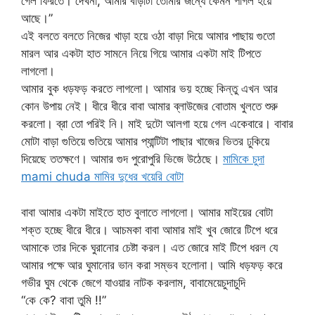
গেল ফিরতে। দেখনা, আমার বাড়াটা তোমার জন্যে কেমন পাগল হয়ে
আছে।”
এই বলতে বলতে নিজের খাড়া হয়ে ওঠা বাড়া দিয়ে আমার পাছায় গুতো
মারল আর একটা হাত সামনে নিয়ে গিয়ে আমার একটা মাই টিপতে
লাগলো।
আমার বুক ধড়ফড় করতে লাগলো। আমার ভয় হচ্ছে কিন্তু এখন আর
কোন উপায় নেই। ধীরে ধীরে বাবা আমার ব্লাউজের বোতাম খুলতে শুরু
করলো। ব্রা তো পরিই নি। মাই দুটো আলগা হয়ে গেল একেবারে। বাবার
মোটা বাড়া গুতিয়ে গুতিয়ে আমার প্যান্টিটা পাছার খাজের ভিতর ঢুকিয়ে
দিয়েছে ততক্ষণে। আমার গুদ পুরোপুরি ভিজে উঠেছে।
মামিকে চুদা
mami chuda মামির দুধের খয়েরি বোটা
বাবা আমার একটা মাইতে হাত বুলাতে লাগলো। আমার মাইয়ের বোটা
শক্ত হচ্ছে ধীরে ধীরে। আচমকা বাবা আমার মাই খুব জোরে টিপে ধরে
আমাকে তার দিকে ঘুরানোর চেষ্টা করল। এত জোরে মাই টিপে ধরল যে
আমার পক্ষে আর ঘুমানোর ভান করা সম্ভব হলোনা। আমি ধড়ফড় করে
গভীর ঘুম থেকে জেগে যাওয়ার নাটক করলাম, বাবামেয়েচুদাচুদি
“কে কে? বাবা তুমি !!”