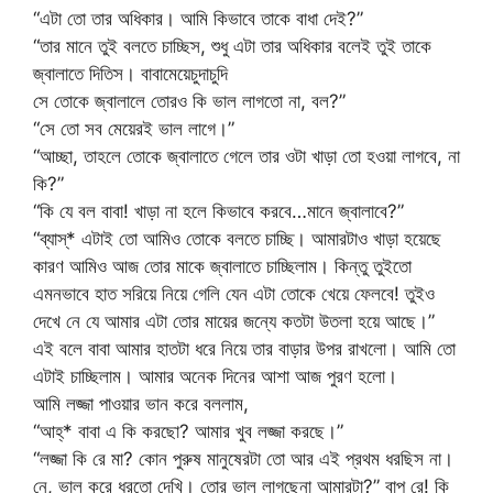
“এটা তো তার অধিকার। আমি কিভাবে তাকে বাধা দেই?”
“তার মানে তুই বলতে চাচ্ছিস, শুধু এটা তার অধিকার বলেই তুই তাকে
জ্বালাতে দিতিস। বাবামেয়েচুদাচুদি
সে তোকে জ্বালালে তোরও কি ভাল লাগতো না, বল?”
“সে তো সব মেয়েরই ভাল লাগে।”
“আচ্ছা, তাহলে তোকে জ্বালাতে গেলে তার ওটা খাড়া তো হওয়া লাগবে, না
কি?”
“কি যে বল বাবা! খাড়া না হলে কিভাবে করবে…মানে জ্বালাবে?”
“ব্যাস্* এটাই তো আমিও তোকে বলতে চাচ্ছি। আমারটাও খাড়া হয়েছে
কারণ আমিও আজ তোর মাকে জ্বালাতে চাচ্ছিলাম। কিন্তু তুইতো
এমনভাবে হাত সরিয়ে নিয়ে গেলি যেন এটা তোকে খেয়ে ফেলবে! তুইও
দেখে নে যে আমার এটা তোর মায়ের জন্যে কতটা উতলা হয়ে আছে।”
এই বলে বাবা আমার হাতটা ধরে নিয়ে তার বাড়ার উপর রাখলো। আমি তো
এটাই চাচ্ছিলাম। আমার অনেক দিনের আশা আজ পুরণ হলো।
আমি লজ্জা পাওয়ার ভান করে বললাম,
“আহ্* বাবা এ কি করছো? আমার খুব লজ্জা করছে।”
“লজ্জা কি রে মা? কোন পুরুষ মানুষেরটা তো আর এই প্রথম ধরছিস না।
নে, ভাল করে ধরতো দেখি। তোর ভাল লাগছেনা আমারটা?” বাপ রে! কি