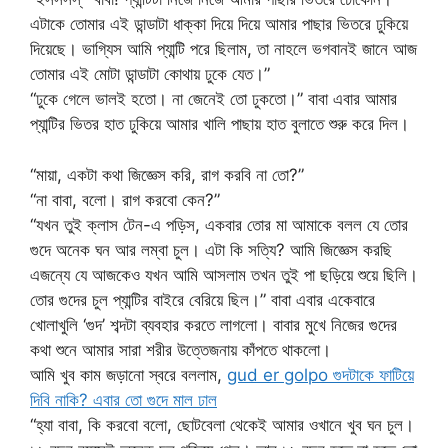
এটাকে তোমার এই ডান্ডাটা ধাক্কা দিয়ে দিয়ে আমার পাছার ভিতরে ঢুকিয়ে
দিয়েছে। ভাগ্যিস আমি প্যান্টি পরে ছিলাম, তা নাহলে ভগবানই জানে আজ
তোমার এই মোটা ডান্ডাটা কোথায় ঢুকে যেত।”
“ঢুকে গেলে ভালই হতো। না জেনেই তো ঢুকতো।” বাবা এবার আমার
প্যান্টির ভিতর হাত ঢুকিয়ে আমার খালি পাছায় হাত বুলাতে শুরু করে দিল।
“মায়া, একটা কথা জিজ্ঞেস করি, রাগ করবি না তো?”
“না বাবা, বলো। রাগ করবো কেন?”
“যখন তুই ক্লাস টেন-এ পড়িস, একবার তোর মা আমাকে বলল যে তোর
গুদে অনেক ঘন আর লম্বা চুল। এটা কি সত্যি? আমি জিজ্ঞেস করছি
এজন্যে যে আজকেও যখন আমি আসলাম তখন তুই পা ছড়িয়ে শুয়ে ছিলি।
তোর গুদের চুল প্যান্টির বাইরে বেরিয়ে ছিল।” বাবা এবার একেবারে
খোলাখুলি ‘গুদ’ শব্দটা ব্যবহার করতে লাগলো। বাবার মুখে নিজের গুদের
কথা শুনে আমার সারা শরীর উত্তেজনায় কাঁপতে থাকলো।
আমি খুব কাম জড়ানো স্বরে বললাম,
gud er golpo গুদটাকে ফাটিয়ে
দিবি নাকি? এবার তো গুদে মাল ঢাল
“হ্যা বাবা, কি করবো বলো, ছোটবেলা থেকেই আমার ওখানে খুব ঘন চুল।