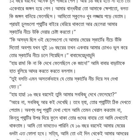
১২ বছর বয়সেই অনেক চুল গজিয়ে গেল। আর ১৬ বছর হতে না হতে তো
একেবারে জঙ্গল হয়ে গেল। আমার বান্ধবীরা তো আমাকে ক্ষেপাতো, বলত
কি জঙ্গল বানিয়ে ফেলেছিস। আমিতো স্কুলেও খুব লজ্জায় পড়ে যেতাম।
প্রায়ই চুলগুলো প্যান্টির বাইরে বেরিয়ে থাকতো আর ছেলেরা আমার
স্কার্টের নীচে উকি দেয়ার চেষ্টা করতো।”
“কি অসভ্য ছিল ওই ছেলেগুলো যে আমার মেয়ের স্কার্টের নীচে উঁকি
দিতো! অবশ্য যখন তুই ১৬ বছরের তখন একবার আমার চোখও ভুল করে
তোর স্কার্টের নীচে চলে গিয়েছিল।” বাবামেয়েচুদাচুদি
“হায় রাম! কি না কি দেখে ফেলেছিলে কে জানে!” আমি বাবার বাড়াটাকে
হাত বুলিয়ে আদর করতে করতে বললাম।
“তুই বসতি এমন অসতর্কভাবে যে তোর স্কার্টের নীচ দিয়ে সব দেখা
যেত।”
“হায় হায়! ১৬ বছর বয়সেই তুমি আমার সবকিছু দেখে ফেলেছো?”
“আরে না, সবকিছু আর কই দেখেছি। তবে হ্যা, তোর প্যান্টিটা ঠিক দেখতে
পেতাম। অবশ্য শুধু প্যান্টি দেখা গেলে আমি তেমন খেয়াল করতাম না,
কিন্তু প্যান্টির উপর দিয়ে ফুলে থাকা তোর গুদের বাহার তো আমি দেখতেই
থাকতাম। আমি তো ভাবতেও পারিনি যে ১৬ বছর বয়সেই আমার মেয়ের
গুদটা এত ফোলা হবে। সত্যি, আমি তো ওই দিন থেকেই আমার আদরের