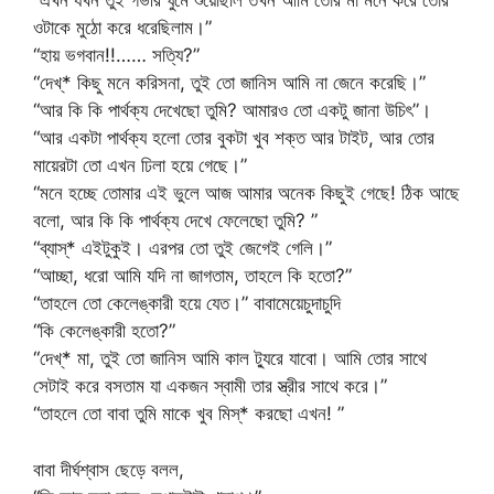
“এখন যখন তুই গভীর ঘুমে শুয়েছিলি তখন আমি তোর মা মনে করে তোর
ওটাকে মুঠো করে ধরেছিলাম।”
“হায় ভগবান!!…… সত্যি?”
“দেখ্* কিছু মনে করিসনা, তুই তো জানিস আমি না জেনে করেছি।”
“আর কি কি পার্থক্য দেখেছো তুমি? আমারও তো একটু জানা উচিৎ”।
“আর একটা পার্থক্য হলো তোর বুকটা খুব শক্ত আর টাইট, আর তোর
মায়েরটা তো এখন ঢিলা হয়ে গেছে।”
“মনে হচ্ছে তোমার এই ভুলে আজ আমার অনেক কিছুই গেছে! ঠিক আছে
বলো, আর কি কি পার্থক্য দেখে ফেলেছো তুমি? ”
“ব্যাস্* এইটুকুই। এরপর তো তুই জেগেই গেলি।”
“আচ্ছা, ধরো আমি যদি না জাগতাম, তাহলে কি হতো?”
“তাহলে তো কেলেঙ্কারী হয়ে যেত।” বাবামেয়েচুদাচুদি
“কি কেলেঙ্কারী হতো?”
“দেখ্* মা, তুই তো জানিস আমি কাল ট্যুরে যাবো। আমি তোর সাথে
সেটাই করে বসতাম যা একজন স্বামী তার স্ত্রীর সাথে করে।”
“তাহলে তো বাবা তুমি মাকে খুব মিস্* করছো এখন! ”
বাবা দীর্ঘশ্বাস ছেড়ে বলল,