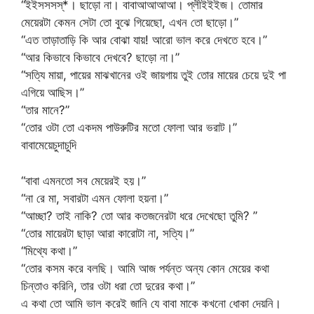
“ইইসসসস্*। ছাড়ো না। বাবাআআআআ। প্লীইইইজ। তোমার
মেয়েরটা কেমন সেটা তো বুঝে গিয়েছো, এখন তো ছাড়ো।”
“এত তাড়াতাড়ি কি আর বোঝা যায়! আরো ভাল করে দেখতে হবে।”
“আর কিভাবে কিভাবে দেখবে? ছাড়ো না।”
“সত্যি মায়া, পায়ের মাঝখানের ওই জায়গায় তুই তোর মায়ের চেয়ে দুই পা
এগিয়ে আছিস।”
“তার মানে?”
“তোর ওটা তো একদম পাউরুটির মতো ফোলা আর ভরাট।”
বাবামেয়েচুদাচুদি
“বাবা এমনতো সব মেয়েরই হয়।”
“না রে মা, সবারটা এমন ফোলা হয়না।”
“আচ্ছা? তাই নাকি? তো আর কতজনেরটা ধরে দেখেছো তুমি? ”
“তোর মায়েরটা ছাড়া আরা কারোটা না, সত্যি।”
“মিথ্যে কথা।”
“তোর কসম করে বলছি। আমি আজ পর্যন্ত অন্য কোন মেয়ের কথা
চিন্তাও করিনি, তার ওটা ধরা তো দুরের কথা।”
এ কথা তো আমি ভাল করেই জানি যে বাবা মাকে কখনো ধোকা দেয়নি।