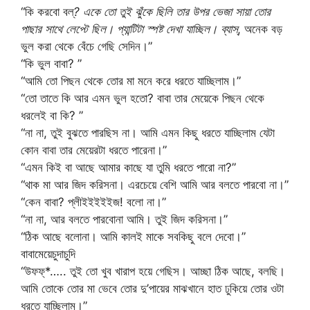
“কি করবো বল্
? একে তো তুই ঝুঁকে ছিলি তার উপর ভেজা সায়া তোর
পাছার সাথে লেপ্টে ছিল। প্যান্টিটা স্পষ্ট দেখা যাচ্ছিল। ব্যাস্
, অনেক বড়
ভুল করা থেকে বেঁচে গেছি সেদিন।”
“কি ভুল বাবা? ”
“আমি তো পিছন থেকে তোর মা মনে করে ধরতে যাচ্ছিলাম।”
“তো তাতে কি আর এমন ভুল হতো? বাবা তার মেয়েকে পিছন থেকে
ধরলেই বা কি? ”
“না না, তুই বুঝতে পারছিস না। আমি এমন কিছু ধরতে যাচ্ছিলাম যেটা
কোন বাবা তার মেয়েরটা ধরতে পারেনা।”
“এমন কিই বা আছে আমার কাছে যা তুমি ধরতে পারো না?”
“থাক মা আর জিদ করিসনা। এরচেয়ে বেশি আমি আর বলতে পারবো না।”
“কেন বাবা? প্লীইইইইইজ! বলো না।”
“না না, আর বলতে পারবোনা আমি। তুই জিদ করিসনা।”
“ঠিক আছে বলোনা। আমি কালই মাকে সবকিছু বলে দেবো।”
বাবামেয়েচুদাচুদি
“উফফ্*….. তুই তো খুব খারাপ হয়ে গেছিস। আচ্ছা ঠিক আছে, বলছি।
আমি তোকে তোর মা ভেবে তোর দু’পায়ের মাঝখানে হাত ঢুকিয়ে তোর ওটা
ধরতে যাচ্ছিলাম।”