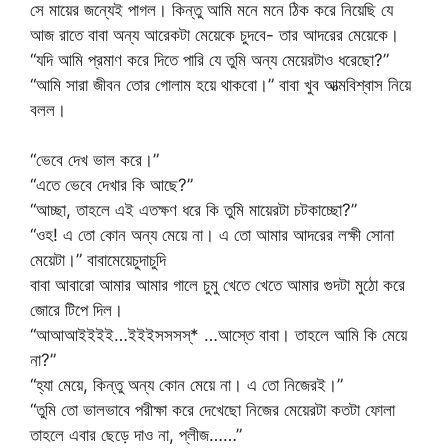
সে মায়ের জন্যেই পাগল। কিন্তু আমি মনে মনে ঠিক করে নিয়েছি যে
আজ রাতে বাবা অন্য আরেকটা মেয়েকে চুদবে- তার আদরের মেয়েকে।
“যদি আমি প্রমাণ করে দিতে পারি যে তুমি অন্য মেয়েরটাও ধরেছো?”
“আমি সারা জীবন তোর গোলাম হয়ে থাকবো।” বাবা খুব আত্মবিশ্বাস নিয়ে
বলল।
“ভেবে দেখ ভাল করে।”
“এতে ভেবে দেখার কি আছে?”
“আচ্ছা, তাহলে এই এতক্ষণ ধরে কি তুমি মায়েরটা চটকাচ্ছো?”
“ওহ! এ তো কোন অন্য মেয়ে না। এ তো আমার আদরের লক্ষী সোনা
মেয়েটা।” বাবামেয়েচুদাচুদি
বাবা আবারো আমার আমার গালে চুমু খেতে খেতে আমার গুদটা মুঠো করে
জোরে টিপে দিল।
“আআআইইইই…ইইইসসসস্* …আস্তে বাবা। তাহলে আমি কি মেয়ে
না?”
“হ্যা মেয়ে, কিন্তু অন্য কোন মেয়ে না। এ তো নিজেরই।”
“তুমি তো ভালভাবে পরীক্ষা করে দেখেছো নিজের মেয়েরটা কতটা ফোলা
তাহলে এবার ছেড়ে দাও না, প্লীজ……”