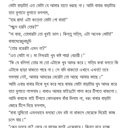
মোটা বাড়াটা! এত মোটা যে আমার হাতে ধরছে না। আমি বাবার বাড়াটায়
হাত বুলাতে বুলাতে বললাম,
“হায় রাম! এটা কত্তো মোটা গো বাবা!”
“পছন্দ হয়নি তোর?”
“না বাবা, তোমারটা তো খুবই ভাল। কিন্তু সত্যি, এটা অনেক মোটা!”
বাবামেয়েচুদাচুদি
“তোর বরেরটা এমন না?”
“এত মোটা না। মা নিশ্চয়ই খুব কষ্ট পায়! বেচারী।”
“কি যে বলিস! তোর মা তো এটাকে খুব আদর করে। সত্যি কথা বলতে কি
এটাকে ছাড়া থাকতে পারে না। সে যদি থাকতো এখানে এখন!! তবে
সমস্যা নেই, আমার আদরের মেয়েটা তো আছে আমার কাছে।”
আমি এবার বাবার দিকে মুখ করে শুয়ে বাবার মোটা বাড়াটায় খুব আদর করে
হাত বুলাতে লাগলাম। বাবাও আমার মাইদুটো পালা করে টিপতে থাকলো।
আমি বাবাকে মাই টিপতে কোনরকম বাঁধা দিলাম না, বরং বাবার বাড়াটা
জোরে টিপে দিয়ে বললাম,
“বাবা তুমিতো এমনভাবে বলছো যেন বউ না থাকলে মেয়েকে দিয়েই কাজ
চলে যায়।”
“কেন চলবে না? মেয়ে যে মায়ের মতই একেবারে। কিন্তু মনে হচ্ছে