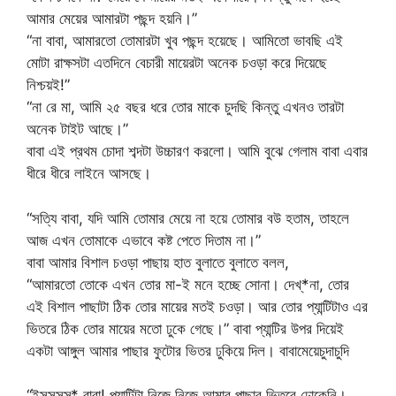
আমার মেয়ের আমারটা পছন্দ হয়নি।”
“না বাবা, আমারতো তোমারটা খুব পছন্দ হয়েছে। আমিতো ভাবছি এই
মোটা রাক্ষসটা এতদিনে বেচারী মায়েরটা অনেক চওড়া করে দিয়েছে
নিশ্চয়ই!”
“না রে মা, আমি ২৫ বছর ধরে তোর মাকে চুদছি কিন্তু এখনও তারটা
অনেক টাইট আছে।”
বাবা এই প্রথম চোদা শব্দটা উচ্চারণ করলো। আমি বুঝে গেলাম বাবা এবার
ধীরে ধীরে লাইনে আসছে।
“সত্যি বাবা, যদি আমি তোমার মেয়ে না হয়ে তোমার বউ হতাম, তাহলে
আজ এখন তোমাকে এভাবে কষ্ট পেতে দিতাম না।”
বাবা আমার বিশাল চওড়া পাছায় হাত বুলাতে বুলাতে বলল,
“আমারতো তোকে এখন তোর মা-ই মনে হচ্ছে সোনা। দেখ্*না, তোর
এই বিশাল পাছাটা ঠিক তোর মায়ের মতই চওড়া। আর তোর প্যান্টিটাও এর
ভিতরে ঠিক তোর মায়ের মতো ঢুকে গেছে।” বাবা প্যান্টির উপর দিয়েই
একটা আঙ্গুল আমার পাছার ফুটোর ভিতর ঢুকিয়ে দিল। বাবামেয়েচুদাচুদি
“ইসসসস্* বাবা! প্যান্টিটা নিজে নিজে আমার পাছার ভিতরে ঢোকেনি।