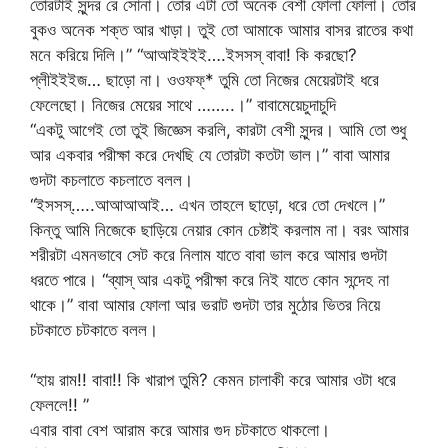
তোরটাই সুন্দর রে সোনা। তোর এটা তো অনেক বেশী ফোলা ফোলা। তোর
বুকও অনেক শক্ত আর খাড়া। তুই তো আমাকে আমার বাসর রাতের কথা
মনে করিয়ে দিলি।” “আআইইইই….ইসসস্ বাবা! কি করছো?
প্লীইইইজ… ছাড়ো না। ওওফফ্* তুমি তো নিজের মেয়েরটাই ধরে
ফেলেছো। নিজের মেয়ের সাথে ……..।” বাবামেয়েচুদাচুদি
“একটু আগেই তো তুই জিজ্ঞেস করলি, কারটা বেশী সুন্দর। আমি তো শুধু
আর একবার পরীক্ষা করে দেখছি যে তোরটা কতটা ভাল।” বাবা আমার
গুদটা কচলাতে কচলাতে বলল।
“ইসসস্…..আআআআই… এখন তাহলে ছাড়ো, ধরে তো দেখলে।”
কিন্তু আমি নিজেকে ছাড়িয়ে নেয়ার কোন চেষ্টাই করলাম না। বরং আমার
শরীরটা এমনভাবে সেট করে নিলাম যাতে বাবা ভাল করে আমার গুদটা
ধরতে পারে। “ব্যাস্ আর একটু পরীক্ষা করে নিই যাতে কোন সন্দেহ না
থাকে।” বাবা আমার ফোলা আর ভরাট গুদটা তার মুঠোর ভিতর নিয়ে
চটকাতে চটকাতে বলল।
“হায় রাম!! বাবা!! কি খারাপ তুমি? কেমন চালাকী করে আমার ওটা ধরে
ফেললে!! ”
এবার বাবা বেশ আরাম করে আমার গুদ চটকাতে থাকলো।