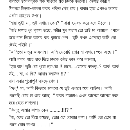
বাবাতো ইলেকট্রিক শক খাওয়ার মত চমকে উঠলো। নেশার কারণে
ঠিকমত চিন্তা-ভাবনা করার শক্তি নেই তার। বাবার হাত এখনও আমার
একটা মাইয়ের উপর।
“মায়া তুই! মা, তুই এখানে কেন? ” বাবা হড়বড় করে বলে উঠলো।
“মা’র মাথায় খুব ব্যাথা হচ্ছে, শরীর খুব খারাপ তো তাই মা আমাকে এখানে
শুতে বলে নিজে আমার ঘরে ঘুমাতে গেল। তুমি কখন এসেছো আমি তো
টেরই পাইনি।”
“আমিতো মাত্র আসলাম। আমি ভেবেছি তোর মা এখানে শুয়ে আছে।”
আমি বাবার গায়ে হাত দিয়ে চমকে ওঠার ভান করে বললাম,
“হায় রাম! তুমি তো পুরো ন্যাংটো !! মানে….তোমার কাপড়..? আর! আর!
উই… মা, এ কি? আমার ব্লাউজ !!? ”
বাবা এবার পুরোপুরি ঘাবড়ে গেল।
“দেখ্* মা, আমি কিভাবে জানবো যে তুই এখানে শুয়ে আছিস। আমি
ভেবেছি তোর মা শুয়ে আছে।” বাবার বাড়াটাও এখন আস্তে আস্তে নরম
হয়ে যেতে লাগলো।
“কিন্তু আমার কাপড় কেন ………!!!? ”
“মা, তোর তো বিয়ে হয়েছে, তোর তো বোঝার কথা। আমি তো তোর মা
ভেবে তোর কাপড় .. …..।”