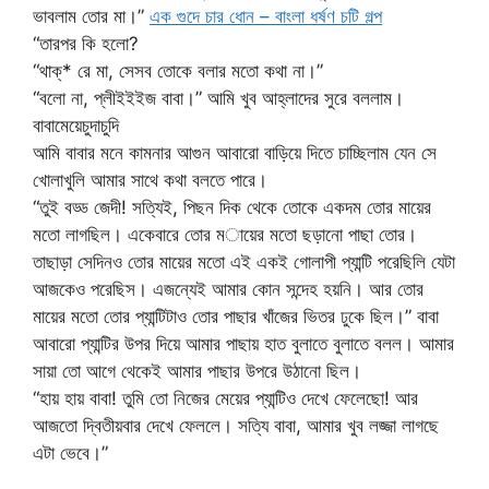
ভাবলাম তোর মা।”
এক গুদে চার ধোন – বাংলা ধর্ষণ চটি গল্প
“তারপর কি হলো?
“থাক্* রে মা, সেসব তোকে বলার মতো কথা না।”
“বলো না, প্লীইইইজ বাবা।” আমি খুব আহ্লাদের সুরে বললাম।
বাবামেয়েচুদাচুদি
আমি বাবার মনে কামনার আগুন আবারো বাড়িয়ে দিতে চাচ্ছিলাম যেন সে
খোলাখুলি আমার সাথে কথা বলতে পারে।
“তুই বড্ড জেদী! সত্যিই, পিছন দিক থেকে তোকে একদম তোর মায়ের
মতো লাগছিল। একেবারে তোর মায়ের মতো ছড়ানো পাছা তোর।
তাছাড়া সেদিনও তোর মায়ের মতো এই একই গোলাপী প্যান্টি পরেছিলি যেটা
আজকেও পরেছিস। এজন্যেই আমার কোন সন্দেহ হয়নি। আর তোর
মায়ের মতো তোর প্যান্টিটাও তোর পাছার খাঁজের ভিতর ঢুকে ছিল।” বাবা
আবারো প্যান্টির উপর দিয়ে আমার পাছায় হাত বুলাতে বুলাতে বলল। আমার
সায়া তো আগে থেকেই আমার পাছার উপরে উঠানো ছিল।
“হায় হায় বাবা! তুমি তো নিজের মেয়ের প্যান্টিও দেখে ফেলেছো! আর
আজতো দ্বিতীয়বার দেখে ফেললে। সত্যি বাবা, আমার খুব লজ্জা লাগছে
এটা ভেবে।”