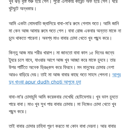
খুব ঝড় বৃষ্টি শুরু হয়ে গেল। পুরো এলাকায় কারেন্ট অফ হয়ে গেল। ঘরে
ঘুটঘুটে অন্ধকার।
আমি একটা মোমবাতি জ্বালিয়ে বাবা-মা’র রুমে গেলাম শুতে। আমি জানি
মা কেন আজ আমার রুমে শুতে গেল। বাবা রোজ একবার অন্তত মাকে না
চুদে থাকতে পারেনা। অবশ্য মাও বাবার চোদা খেতে খুব পছন্দ করে।
কিন্তু আজ মার শরীর খারাপ। মা জানতো বাবা কাল ১৫ দিনের জন্যে
ট্যুরে চলে যাবে, যাওয়ার আগে আজ খুব আচ্ছা করে মাকে চুদবে। তার
উপর পার্টিতে অনেক ড্রিঙ্কস করে ফিরবে। মদ মানুষের চোদার নেশা
আরও বাড়িয়ে দেয়। তাই মা আজ বাবার কাছে শুতে সাহস পেলনা।
আপুর
দুধ খাওয়া apur dudh choti আপুকে চুদা
বাবা-মা’র চোদাচুদি আমি কয়েকবার দেখেছি ছোটবেলায়। খুব ভাল চুদতে
পারে বাবা। মাও খুব সুখ পায় বাবার চোদায়। মা নিজেও চোদা খেতে খুব
পছন্দ করে।
তাই বাবার চোদার চাহিদা পূরণ করতে মা কোন বাধা দেয়না। আর বাবার