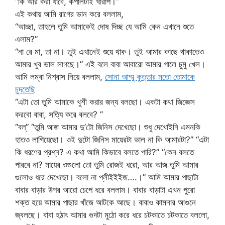
“কি আর করা যাবে, কপালটাই খারাপ।”
এই কথায় আমি রাগের ভান করে বললাম,
“আচ্ছা, তাহলে তুমি আমাকেই দোষ দিচ্ছ যে আমি কেন এখানে শুতে
এলাম?”
“না রে মা, তা না। তুই এখানেই শুয়ে থাক। তুই আমার কাছে থাকাতেও
আমার খুব ভাল লাগছে।” এই বলে বাবা আবারো আমার গালে চুমু খেল।
আমি লম্বা নিশ্বাস নিয়ে বললাম,
সোনা আম্মু কুত্তার মতো তোমাকে
চুদতেছি
“এটা তো তুমি আমাকে খুশী করার জন্য বলছো। একটা কথা জিজ্ঞেস
করবো বাবা, সত্যি করে বলবে? ”
“বল্” “তুমি আজ আমার দু’টো জিনিস দেখেছো। শুধু দেখোইনি এমনকি
হাতও লাগিয়েছো। ওই দুটো জিনিস মায়েরটা ভাল না কি আমারটা?” “এটা
কি ধরণের প্রশ্ন? এ কথা আমি কিভাবে বলতে পারি?” “কেন বলতে
পারবে না? মায়ের ওগুলো তো তুমি রোজই ধরো, আর আজ তুমি আমার
গুলোও ধরে দেখেছো। বলো না প্লীইইইজ….।” আমি আমার পাছাটা
বাবার বাড়ার উপর আরো চেপে ধরে বললাম। বাবার বাড়াটা এখন পুরো
শক্ত হয়ে আমার পাছার খাঁজে আটকে আছে। বাবাও কামনার আগুনে
জ্বলছে। বাবা হঠাৎ আমার গুদটা মুঠো করে ধরে চটকাতে চটকাতে বললো,