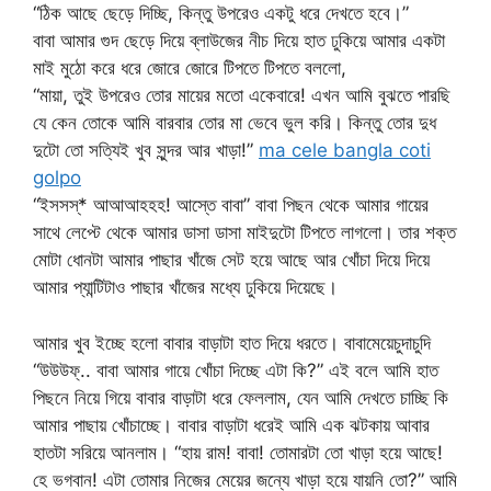
“ঠিক আছে ছেড়ে দিচ্ছি, কিন্তু উপরেও একটু ধরে দেখতে হবে।”
বাবা আমার গুদ ছেড়ে দিয়ে ব্লাউজের নীচ দিয়ে হাত ঢুকিয়ে আমার একটা
মাই মুঠো করে ধরে জোরে জোরে টিপতে টিপতে বললো,
“মায়া, তুই উপরেও তোর মায়ের মতো একেবারে! এখন আমি বুঝতে পারছি
যে কেন তোকে আমি বারবার তোর মা ভেবে ভুল করি। কিন্তু তোর দুধ
দুটো তো সত্যিই খুব সুন্দর আর খাড়া!”
ma cele bangla coti
golpo
“ইসসস্* আআআহহহ! আস্তে বাবা” বাবা পিছন থেকে আমার গায়ের
সাথে লেপ্টে থেকে আমার ডাসা ডাসা মাইদুটো টিপতে লাগলো। তার শক্ত
মোটা ধোনটা আমার পাছার খাঁজে সেট হয়ে আছে আর খোঁচা দিয়ে দিয়ে
আমার প্যান্টিটাও পাছার খাঁজের মধ্যে ঢুকিয়ে দিয়েছে।
আমার খুব ইচ্ছে হলো বাবার বাড়াটা হাত দিয়ে ধরতে। বাবামেয়েচুদাচুদি
“উউউফ্.. বাবা আমার গায়ে খোঁচা দিচ্ছে এটা কি?” এই বলে আমি হাত
পিছনে নিয়ে গিয়ে বাবার বাড়াটা ধরে ফেললাম, যেন আমি দেখতে চাচ্ছি কি
আমার পাছায় খোঁচাচ্ছে। বাবার বাড়াটা ধরেই আমি এক ঝটকায় আবার
হাতটা সরিয়ে আনলাম। “হায় রাম! বাবা! তোমারটা তো খাড়া হয়ে আছে!
হে ভগবান! এটা তোমার নিজের মেয়ের জন্যে খাড়া হয়ে যায়নি তো?” আমি