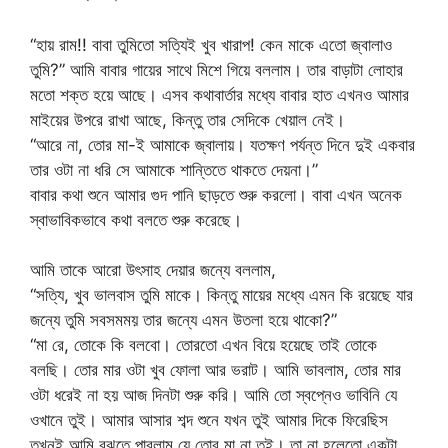
“হায় রাম!! বাবা তুমিতো সত্যিই খুব খারাপ! কেন মাকে এতো জ্বালাও
তুমি?” আমি বাবার গায়ের সাথে মিশে গিয়ে বললাম। তার বাড়াটা লোহার
মতো শক্ত হয়ে আছে। এসব কথাবার্তার মধ্যে বাবার হাত এখনও আমার
মাইয়ের উপরে রাখা আছে, কিন্তু তার সেদিকে খেয়াল নেই।
“আরে না, তোর মা-ই আমাকে জ্বালায়। যতক্ষণ পর্যন্ত দিনে দুই একবার
তার ওটা না ধরি সে আমাকে শান্তিতে থাকতে দেয়না।”
বাবার কথা শুনে আমার গুদ পানি ছাড়তে শুরু করলো। বাবা এখন অনেক
স্বাভাবিকভাবে কথা বলতে শুরু করেছে।
আমি তাকে আরো উৎসাহ দেয়ার জন্যে বললাম,
“সত্যি, খুব ভালবাস তুমি মাকে। কিন্তু মায়ের মধ্যে এমন কি রয়েছে যার
জন্যে তুমি সবসমময় তার জন্যে এমন উতলা হয়ে থাকো?”
“মা রে, তোকে কি বলবো। তোরতো এখন বিয়ে হয়েছে তাই তোকে
বলছি। তোর মার ওটা খুব ফোলা আর ভরাট। আমি ভাবলাম, তোর মার
ওটা ধরেই না হয় আজ দিনটা শুরু করি। আমি তো স্বপ্নেও ভাবিনি যে
ওখানে তুই। আমার আসার শব্দ শুনে যখন তুই আমার দিকে ফিরেছিস
তখনই আমি বুঝতে পারলাম যে তোর মা না তুই। তা না হলেতো একটা