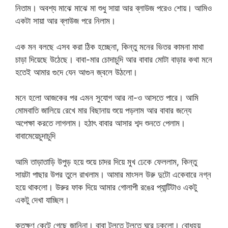
নিতাম। অবশ্য মাঝে মাঝে মা শুধু সায়া আর ব্লাউজ পরেও শোয়। আমিও
একটা সায়া আর ব্লাউজ পরে নিলাম।
এক মন বলছে এসব করা ঠিক হচ্ছেনা, কিন্তু মনের ভিতর কামনা মাথা
চাড়া দিয়েছে উঠেছে। বাবা-মার চোদাচুদি আর বাবার মোটা বাড়ার কথা মনে
হতেই আমার গুদে যেন আগুন জ্বলে উঠলো।
মনে হলো আজকের পর এমন সুযোগ আর না-ও আসতে পারে। আমি
মোমবাতি জালিয়ে রেখে মার বিছানায় শুয়ে পড়লাম আর বাবার জন্যে
অপেক্ষা করতে লাগলাম। হঠাৎ বাবার আসার শব্দ শুনতে পেলাম।
বাবামেয়েচুদাচুদি
আমি তাড়াতাড়ি উপুড় হয়ে শুয়ে চাদর দিয়ে মুখ ঢেকে ফেললাম, কিন্তু
সায়টা পাছার উপর তুলে রাখলাম। আমার মাংসল উরু দুটো একেবারে নগ্ন
হয়ে থাকলো। উরুর ফাক দিয়ে আমার গোলাপী রঙের প্যান্টিটাও একটু
একটু দেখা যাচ্ছিল।
কতক্ষণ কেটে গেছে জানিনা। বাবা টলতে টলতে ঘরে ঢুকলো। বোধহয়