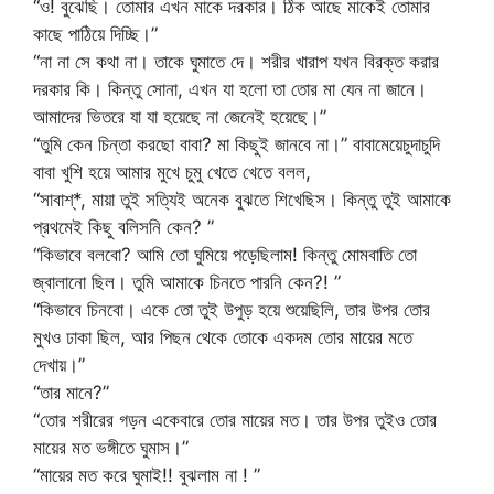
“ও! বুঝেছি। তোমার এখন মাকে দরকার। ঠিক আছে মাকেই তোমার
কাছে পাঠিয়ে দিচ্ছি।”
“না না সে কথা না। তাকে ঘুমাতে দে। শরীর খারাপ যখন বিরক্ত করার
দরকার কি। কিন্তু সোনা, এখন যা হলো তা তোর মা যেন না জানে।
আমাদের ভিতরে যা যা হয়েছে না জেনেই হয়েছে।”
“তুমি কেন চিন্তা করছো বাবা? মা কিছুই জানবে না।” বাবামেয়েচুদাচুদি
বাবা খুশি হয়ে আমার মুখে চুমু খেতে খেতে বলল,
“সাবাশ্*, মায়া তুই সত্যিই অনেক বুঝতে শিখেছিস। কিন্তু তুই আমাকে
প্রথমেই কিছু বলিসনি কেন? ”
“কিভাবে বলবো? আমি তো ঘুমিয়ে পড়েছিলাম! কিন্তু মোমবাতি তো
জ্বালানো ছিল। তুমি আমাকে চিনতে পারনি কেন?! ”
“কিভাবে চিনবো। একে তো তুই উপুড় হয়ে শুয়েছিলি, তার উপর তোর
মুখও ঢাকা ছিল, আর পিছন থেকে তোকে একদম তোর মায়ের মতে
দেখায়।”
“তার মানে?”
“তোর শরীরের গড়ন একেবারে তোর মায়ের মত। তার উপর তুইও তোর
মায়ের মত ভঙ্গীতে ঘুমাস।”
“মায়ের মত করে ঘুমাই!! বুঝলাম না ! ”