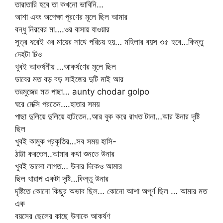
তারাতারি হবে তা কখনো ভাবিনি…
আশা এবং অপেক্ষা পূরণের মূলে ছিল আমার
বন্ধু নিরবের মা….ওর বাসায় যাওয়ার
সুত্র ধরেই ওর মায়ের সাথে পরিচয় হয়… মহিলার বয়স ৩৫ হবে…কিন্তু
দেহটা চিও
খুবই আকর্ষনীয় …আকর্ষণের মূলে ছিল
ডাবের মত বড় বড় সাইজের দুটি মাই আর
তরমুজের মত পাছা… aunty chodar golpo
ঘরে মেক্সি পরতেন….হাতার সময়
পাছা দুলিয়ে দুলিয়ে হাটতেন..আর বুক করে রাখত টানা…আর উনার দৃষ্টি
ছিল
খুবই কামুক প্রকৃতির…সব সময় হাসি-
ঠাট্টা করতেন..আমার কথা শুনতে উনার
খুবই ভালো লাগত… উনার দিকেও আমার
ছিল খারাপ একটা দৃষ্টি…কিন্তু উনার
দৃষ্টিতে কোনো কিছুর অভাব ছিল… কোনো আশা অপূর্ণ ছিল … আমার মত
এক
বয়সের ছেলের কাছে উনাকে আকর্ষণ