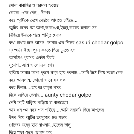
সোনা বাবাজির ও নরমাল হওয়ার
কোনো খোজ নেই…বিশেষ
করে আন্টিকে দেখে বেরিয়ে আসতে চাইছে…
আন্টির মনের যত আশা,আকাঙ্খা,ইচ্ছা,কামের জ্বালা সব
নিভিয়ে উনাকে পরম শান্তি দেয়ার
কথা মাথায় চলে আসল..আমার এত দিনের sasuri chodar golpo
শ্বাশুড়ির ইচ্ছা পুরন করতে গিয়ে চুদতে হল
আসাটাও পূরণের একটা বিরাট
সুযোগ..আমি ভালো-মন্দ গেন
হারিয়ে আমার আশা পূরণে মগ্ন হয়ে পরলাম…আমি উঠে গিয়ে দরজা চেক
করে আসলাম…ভালো ভাবে সব লক
করে দিলাম….তারপর রান্না ঘরের
দিকে এগিয়ে গেলাম… aunty chodar golpo
দেখি আন্টি দাড়িয়ে দাড়িয়ে চা বানাচ্ছেন
আর গুন গুন করে গান গাইছে….আমি সরাসরি গিয়ে কাপড়ের
উপর দিয়ে আন্টির তরমুজের মত পাছার
খোজের মধ্যে হাত রাখলাম..হাতের তালু
দিয়ে পাছা চেপে ধরলাম আর