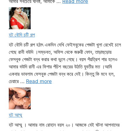
আমার সবচেয়ে ঘনিষ্ঠ, আমাকে ...
Read more
হট বৌদি চটি গল্প
হট বৌদি চটি গল্প হঠাৎ একদিন দেখি ফেইসবুকের পেজটা খুলা রেখেই চলে
গেছে রানী বউদি ।সম্ভবত, অফিস থেকে জরুরী ফোন, তাড়াহুড়োয়
ফেসবুক পেজটা বন্ধ করার কথা ভুলে গেছে। বয়স পঁয়ত্রিশ পার হলেও
আমার বউদি রানী এর ফিগার পঁচিশ বছরের উঠতি যুবতীর মত ।আমি
একবার ভাবলাম ফেসবুক পেজটা বন্ধ করে দেই। কিন্তু কি মনে হল,
চেয়ারে ...
Read more
হট আম্মু
হট আম্মু । আমার নাম রোহান বয়স ২০। আজকে যেই ঘটনা আপনাদের