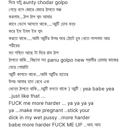
দিয়ে হাটু aunty chodar golpo
গেড়ে বসে জোরে জোরে ঠাপতে শুরু
করলাম…ঠাপ ঠাপ শব্দ আমার
কানে ভেসে আসতে থাকে….আন্টি চোখ বন্ধ
করে ইম ইমম ইম শব্দ
করতে থাকে….আমি আন্টির উপর শুয়ে ঠোটে চুম খেতে লাগলাম আর
শরীরের
যত শক্তি আছে টা দিয়ে রাম ঠাপ
ঠাপতে থাকি…বিছানা সহ panu golpo new স্বামীর চোদায় কাজের
মেয়ে পোয়াতি
আন্টি কাপতে থাকে…আমি আন্টির হাতের
উপর আমার হাত রেখে এক
ধেন্যে ঠাপতে থাকি…আন্টি বলতে থাকে ) আন্টি : yea babe yea
..just like that …
FUCK me more harder … ya ya ya ya
ya …make me pregnant ..stick your
dick in my wet pussy ..more harder
babe more harder FUCK ME UP ..আহ আহ