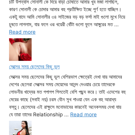
চটি উপন্যাস সোনালী কে দিয়ে বাড়া চোষাতে আমার খুব মজা লাগছিল,
কারণ সোনালী কে চোদার আমার বহু প্রতীক্ষিত ইচ্ছে পুর্ণ হতে যাচ্ছিল।
একটু বাদে আমি সোনালীর ৩৪ সাইজের বড় বড় ফর্সা মাই গুলো মুখে নিয়ে
চুষতে লাগলাম, যার ফলে ওর খয়েরী বোঁটা গুলো ফুলে আঙ্গুরের মত ...
Read more
সেক্সের সময় ছেলেদের কিছু ভুল
সেক্সের সময় ছেলেদের কিছু ভুল বেশিরভাগ ক্ষেত্রেই দেখা যায় আমাদের
দেশের ছেলেরা সেক্সের সময় মেয়েদের আনন্দ দেওয়ার চেয়ে তাদেরকে
লোভনীয় খাদ্যের মত গপাগপ গিলতেই বেশি পছন্দ করে। তাই এদেশের বহু
মেয়ের কাছে (সবাই নয়) চরম যৌন সুখ পাওয়া যেন এক বহু আরাধ্য
বস্তু। ছেলেদের এই রাক্ষুসে মনোভাবের কারনেই অনেকসময় দেখা যায়
যে তারা তাদের Relationship ...
Read more