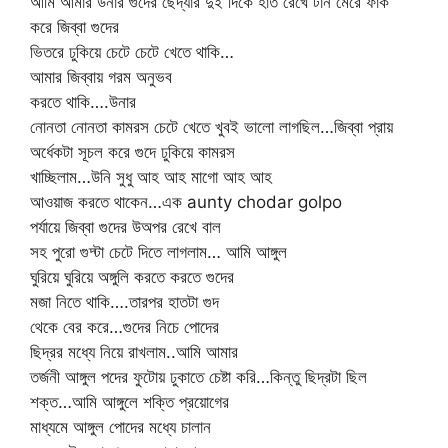
আমি আমার উনার গুদের ছেদ্যার দুই দিকে হাত রেখে টান মেরে ফাক
করে জিব্বা গুদের
ভিতরে ঢুকিয়ে চেটে চেটে খেতে থাকি…
আমার জিব্বায় গরম অনুভব
করতে থাকি….উনার
নোনতা নোনতা কামরস চেটে খেতে খুবই ভালো লাগছিল…জিব্বা প্রায়
অর্ধেকটা সূচল করে গুদে ঢুকিয়ে কামরস
খাচ্ছিলাম…উনি সুধু আহ আহ মাগো আহ আহ
আওয়াজ করতে থাকেন…এক aunty chodar golpo
পর্যায়ে জিব্বা গুদের উঅপর রেখে বাল
সহ পুরো গুদ্টা চেটে দিতে লাগলাম… আমি আঙ্গুল
ঘুরিয়ে ঘুরিয়ে অঙ্গুলি করতে করতে গুদের
মজা নিতে থাকি….তারপর হাতটা গুদ
থেকে বের করে…গুদের নিচে পোদের
ছিদ্রর মধ্যে নিয়ে রাখলাম..আমি আমার
তর্জনী আঙ্গুল পদের ফুটোয় ঢুকাতে চেষ্টা করি…কিন্তু ছিদ্রটা ছিল
শক্ত…আমি আঙ্গুলে শক্তি প্রয়োগের
মাধ্যমে আঙ্গুল পোদের মধ্যে চালান