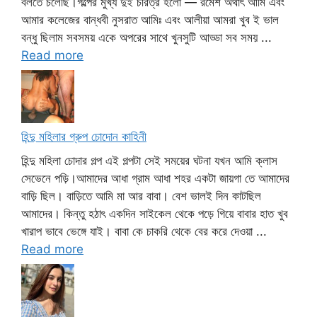
বলতে চলেছি।গল্পের মুখ্য দুই চরিত্র হলো — রমেশ অর্থাৎ আমি এবং
আমার কলেজের বান্ধবী নুসরাত আমিঃ এবং আলীয়া আমরা খুব ই ভাল
বন্ধু ছিলাম সবসময় একে অপরের সাথে খুনসুটি আড্ডা সব সময় ...
Read more
হিন্দু মহিলার গ্রুপ চোদোন কাহিনী
হিন্দু মহিলা চোদার গল্প এই গল্পটা সেই সময়ের ঘটনা যখন আমি ক্লাস
সেভেনে পড়ি।আমাদের আধা গ্রাম আধা শহর একটা জায়গা তে আমাদের
বাড়ি ছিল। বাড়িতে আমি মা আর বাবা। বেশ ভালই দিন কাটছিল
আমাদের। কিন্তু হঠাৎ একদিন সাইকেল থেকে পড়ে গিয়ে বাবার হাত খুব
খারাপ ভাবে ভেঙ্গে যাই। বাবা কে চাকরি থেকে বের করে দেওয়া ...
Read more