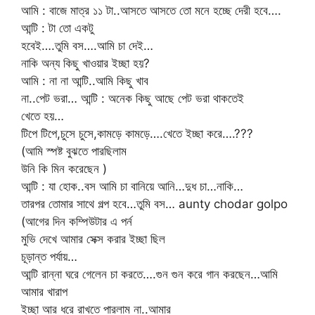
আমি : বাজে মাত্র ১১ টা..আসতে আসতে তো মনে হচ্ছে দেরী হবে….
আন্টি : টা তো একটু
হবেই….তুমি বস….আমি চা দেই…
নাকি অন্য কিছু খাওয়ার ইচ্ছা হয়?
আমি : না না আন্টি..আমি কিছু খাব
না..পেট ভরা… আন্টি : অনেক কিছু আছে পেট ভরা থাকতেই
খেতে হয়…
টিপে টিপে,চুসে চুসে,কামড়ে কামড়ে….খেতে ইচ্ছা করে….???
(আমি স্পষ্ট বুঝতে পারছিলাম
উনি কি মিন করেছেন )
আন্টি : যা হোক..বস আমি চা বানিয়ে আনি…দুধ চা…নাকি…
তারপর তোমার সাথে গল্প হবে…তুমি বস… aunty chodar golpo
(আগের দিন কম্পিউটার এ পর্ন
মুভি দেখে আমার সেক্স করার ইচ্ছা ছিল
চূড়ান্ত পর্যায়…
আন্টি রান্না ঘরে গেলেন চা করতে….গুন গুন করে গান করছেন…আমি
আমার খারাপ
ইচ্ছা আর ধরে রাখতে পারলাম না..আমার