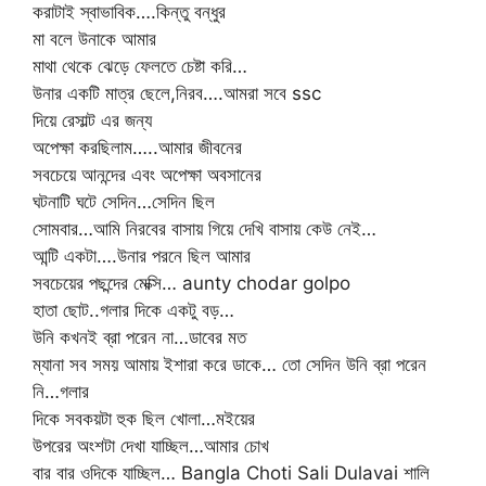
করাটাই স্বাভাবিক….কিন্তু বন্ধুর
মা বলে উনাকে আমার
মাথা থেকে ঝেড়ে ফেলতে চেষ্টা করি…
উনার একটি মাত্র ছেলে,নিরব….আমরা সবে ssc
দিয়ে রেসাল্ট এর জন্য
অপেক্ষা করছিলাম…..আমার জীবনের
সবচেয়ে আনন্দের এবং অপেক্ষা অবসানের
ঘটনাটি ঘটে সেদিন…সেদিন ছিল
সোমবার…আমি নিরবের বাসায় গিয়ে দেখি বাসায় কেউ নেই…
আন্টি একটা….উনার পরনে ছিল আমার
সবচেয়ের পছন্দের মেক্সি… aunty chodar golpo
হাতা ছোট..গলার দিকে একটু বড়…
উনি কখনই ব্রা পরেন না…ডাবের মত
ম্যানা সব সময় আমায় ইশারা করে ডাকে… তো সেদিন উনি ব্রা পরেন
নি…গলার
দিকে সবকয়টা হুক ছিল খোলা…মইয়ের
উপরের অংশটা দেখা যাচ্ছিল…আমার চোখ
বার বার ওদিকে যাচ্ছিল… Bangla Choti Sali Dulavai শালি