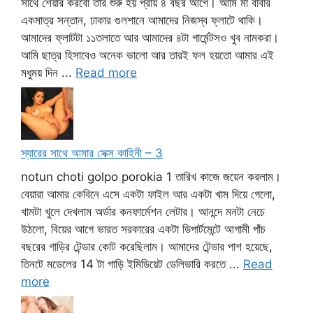
সাথে শেয়ার করবো তার শুরু হয় প্রায় ৪ বছর আগে। আমি মা বাবার
একমাত্র সন্তান, ঢাকার গুলশানে আমাদের নিজস্ব ফ্লাটে থাকি।
আমাদের ফ্লাটটা ১১তলাতে আর আমাদের ৪টা গার্মেন্টসও খুব নামকরা।
আমি ছাত্র হিসাবেও অনেক ভালো আর তারই ফল হয়তো আমার এই
মধুময় দিন ...
Read more
স্যারের সাথে আমার সেক্স কাহিনী – 3
notun choti golpo porokia 1 তারিখ কাজে জয়েন করলাম।
বেয়ারা আমার কেবিনে এসে একটা ফাইল আর একটা খাম দিয়ে গেলো,
খামটা খুলে দেখলাম অর্ডার কনফার্মেশন লেটার। আনন্দে মনটা নেচে
উঠলো, বিয়ের আগে ভারত সরকারের একটা ডিপার্টমেন্টে আগামী পাঁচ
বছরের গাড়ির টেন্ডার কোট করেছিলাম। আমাদের টেন্ডার পাশ হয়েছে,
তিনটে মডেলের 14 টা গাড়ি ইমিডিয়েট ডেলিভারি করতে ...
Read
more