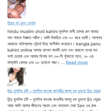
হিন্দুর গন চুদন খেলাম
hindu muslim choti kahini মুসলিম মাগী চোদার গল্প আমার
নাম শাবানা ইজ্জাত শরীফ। আমি বিবাহিত এবং ৩০ বছর বয়সী। আল্লাহ
আমাকে অবিশ্বাস্য সৌন্দর্য দিয়ে আশীর্বাদ করেছেন। bangla panu
kahini online আমার হালকা বাদামী চোখ এবং ধারালো নখের মত
ফর্সা চেহারা এবং আমার ফিগার হল ৩৬-সি ফুঁকানো স্তন, ২৮ এর
মাস্তানি কোমর এবং ৩৮ দুলানো পাছা। ...
Read more
হিন্দু মুসলিম চটি – মুসলিম কলেজ বান্ধবীর মাল্লু গুদ চুদলো হিন্দু ফ্রেন্ড
হিন্দু মুসলিম চটি – মুসলিম কলেজ বান্ধবীর মাল্লু গুদ চুদলো হিন্দু ফ্রেন্ড
আজ আমি আমার জীবনের প্রথম এবং অন্যতম সেরা Sex এর গল্পঃ