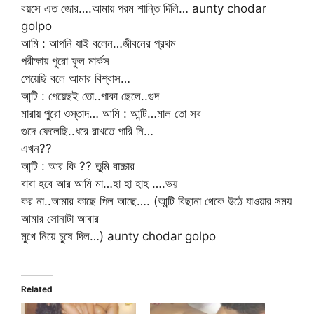
বয়সে এত জোর….আমায় পরম শান্তি দিলি… aunty chodar
golpo
আমি : আপনি যাই বলেন…জীবনের প্রথম
পরীক্ষায় পুরো ফুল মার্কস
পেয়েছি বলে আমার বিশ্বাস…
আন্টি : পেয়েছই তো..পাকা ছেলে..গুদ
মারায় পুরো ওস্তাদ… আমি : আন্টি…মাল তো সব
গুদে ফেলেছি..ধরে রাখতে পারি নি…
এখন??
আন্টি : আর কি ?? তুমি বাচ্চার
বাবা হবে আর আমি মা…হা হা হাহ ….ভয়
কর না..আমার কাছে পিল আছে…. (আন্টি বিছানা থেকে উঠে যাওয়ার সময়
আমার সোনাটা আবার
মুখে নিয়ে চুষে দিল…) aunty chodar golpo
Related