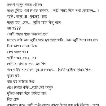
মধ্যমা আঙ্গুল পাছার খোজের
মধ্যে ঢুকিয়ে পাছা চাপতে লাগলাম… আন্টি আমার দিকে মাথা ঘোরালেন… )
আন্টি : বাব্বা !!! প্রথমেই পাছার
মধ্যে হাত…কেন….আন্টির অন্য কিছু পছন্দ
হয় না???
(আমি পাছার মধ্যে অনবরত হাত
চালাতে থাকি আর আন্টির ঘাড়ে চুম খেতে থাকি…আর আন্টি উনার ডান হাত
দিয়ে আমার সোনার উপর
রেখে ঘসতে থাকে
আন্টি : আঃ..হয়ছে..সর
দেখি..চা বানাতে দাও…এত দিন
পরে আন্টির মনের কথা বুঝতে পেরেছ…. (আমি আন্টিকে আমার দিকে
ঘুরিয়ে দুই
হাত দুই মাইয়ের উপর
রেখে চাপতে থাকি…আন্টি সেই কামুক
দৃষ্টিতে আমার দিকে তাকিয়ে দাত
দিয়ে ঠোট
কামরাতে থাকে..আমি মেক্সি কাচতে কাচতে উনার গলা অব্দি উঠালাম…তাপর