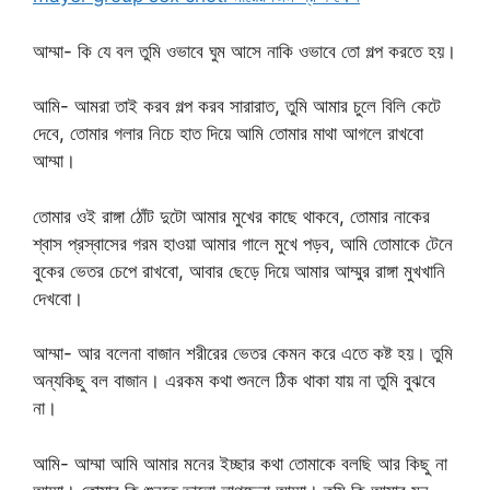
আম্মা- কি যে বল তুমি ওভাবে ঘুম আসে নাকি ওভাবে তো গল্প করতে হয়।
আমি- আমরা তাই করব গল্প করব সারারাত, তুমি আমার চুলে বিলি কেটে
দেবে, তোমার গলার নিচে হাত দিয়ে আমি তোমার মাথা আগলে রাখবো
আম্মা।
তোমার ওই রাঙ্গা ঠোঁট দুটো আমার মুখের কাছে থাকবে, তোমার নাকের
শ্বাস প্রস্বাসের গরম হাওয়া আমার গালে মুখে পড়ব, আমি তোমাকে টেনে
বুকের ভেতর চেপে রাখবো, আবার ছেড়ে দিয়ে আমার আম্মুর রাঙ্গা মুখখানি
দেখবো।
আম্মা- আর বলেনা বাজান শরীরের ভেতর কেমন করে এতে কষ্ট হয়। তুমি
অন্যকিছু বল বাজান। এরকম কথা শুনলে ঠিক থাকা যায় না তুমি বুঝবে
না।
আমি- আম্মা আমি আমার মনের ইচ্ছার কথা তোমাকে বলছি আর কিছু না