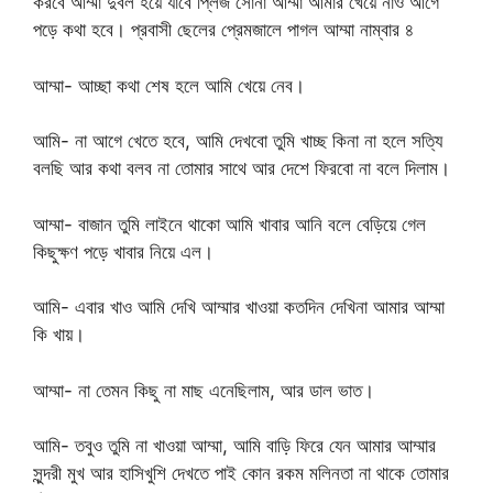
করবে আম্মা দুর্বল হয়ে যাবে প্লিজ সোনা আম্মা আমার খেয়ে নাও আগে
পড়ে কথা হবে। প্রবাসী ছেলের প্রেমজালে পাগল আম্মা নাম্বার ৪
আম্মা- আচ্ছা কথা শেষ হলে আমি খেয়ে নেব।
আমি- না আগে খেতে হবে, আমি দেখবো তুমি খাচ্ছ কিনা না হলে সত্যি
বলছি আর কথা বলব না তোমার সাথে আর দেশে ফিরবো না বলে দিলাম।
আম্মা- বাজান তুমি লাইনে থাকো আমি খাবার আনি বলে বেড়িয়ে গেল
কিছুক্ষণ পড়ে খাবার নিয়ে এল।
আমি- এবার খাও আমি দেখি আম্মার খাওয়া কতদিন দেখিনা আমার আম্মা
কি খায়।
আম্মা- না তেমন কিছু না মাছ এনেছিলাম, আর ডাল ভাত।
আমি- তবুও তুমি না খাওয়া আম্মা, আমি বাড়ি ফিরে যেন আমার আম্মার
সুন্দরী মুখ আর হাসিখুশি দেখতে পাই কোন রকম মলিনতা না থাকে তোমার