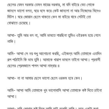
ছেলের যেমন দরকার তেমন মায়ের দরকার, মা যদি বাইরে যেত লোকে
জানলে ভালো বলত, ঘরে বসে করে কেউ জানলো না আর নিজেদের খিদেও
মিটল। ঘরে জোয়ান ছেলে থাকতে কেন মা বাইরে যাবে সেটাই তো
বোঝাতে চেয়েছে।
আম্মা- তুমি আর বল না, আমি ভাবতে পারছিনা তুমিও ওইরকম হয়ে গেলে
নাকি।
আমি- আম্মা সে নয় শুধু আলোচনা করছি, এইজন্য আমি তোমাকে এতদিন
গল্প পাঠাইনি কি ভাব তুমি। আমাকে খারাপ ভাবলে তাইনা আম্মা। প্রবাসী
ছেলের প্রেমজালে পাগল আম্মা নাম্বার ৪
আম্মা- না না আমার ছেলে ভালো ছেলে ওরকম হবে কেন।
আমি- আম্মা আমি তোমাকে খুব ভালোবাসি আম্মা তোমাকে কষ্ট দিতে চাইনা
আম্মা।
আম্মা- তুমি কোথায় কষ্ট দিলে আমি তাই বলেছি নাকি। তবে একটা কথা