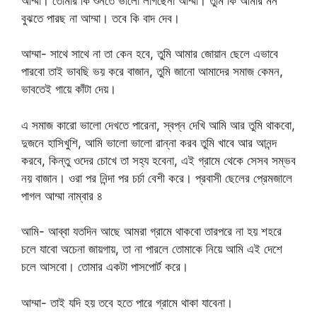
আম্মা। তোমার কি শুনতে ভালো লাগছেনা আম্মা। তুমি কি আমার মন
বুঝতে পারছ না আম্মা। তবে কি বাদ দেব।
আম্মা- সাথে সাথে না তা কেন হবে, তুমি আমার জোয়ান ছেলে এভাবে
পারবো তাই ভাবছি ভয় করে বাজান, তুমি জানো আমাদের সমাজ কেমন,
ভাবতেই গায়ে কাঁটা দেয়।
এ সমাজ কারো ভালো দেখতে পারেনা, স্বপ্ন দেখি আমি আর তুমি থাকবো,
দুজনে হাসিখুশি, আমি ভালো ভালো রান্না করব তুমি খাবে আর আনন্দ
করবে, কিন্তু ওদের চোখে তা সহ্য হবেনা, এই গ্রামে থেকে সেসব সম্ভব
নয় বাজান। ওরা পর নিন্দা পর চর্চা বেশী করে। প্রবাসী ছেলের প্রেমজালে
পাগল আম্মা নাম্বার ৪
আমি- আব্বা যতদিন আছে আমরা গ্রামে থাকবো তারপরে না হয় শহরে
চলে যাবো অচেনা জায়গায়, তা না পারলে তোমাকে নিয়ে আমি এই দেশে
চলে আসবো। তোমার একটা পাসপোর্ট করে।
আম্মা- তাই যদি হয় তবে হতে পারে গ্রামে থাকা যাবেনা।