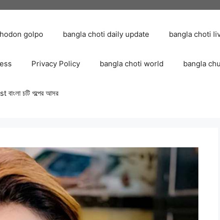
chodon golpo
bangla choti daily update
bangla choti li
ress
Privacy Policy
bangla choti world
bangla ch
 বাংলা চটি গল্পের আসর