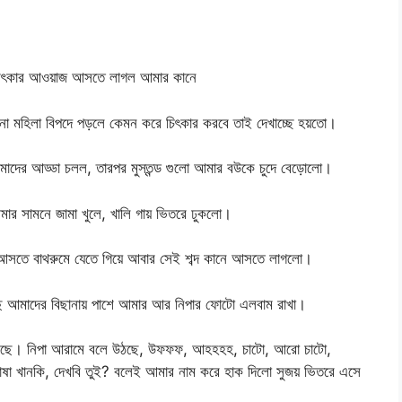
 শিৎকার আওয়াজ আসতে লাগল আমার কানে
োনো মহিলা বিপদে পড়লে কেমন করে চিৎকার করবে তাই দেখাচ্ছে হয়তো।
ক আমাদের আড্ডা চলল, তারপর মুস্তন্ড গুলো আমার বউকে চুদে বেড়োলো।
ার সামনে জামা খুলে, খালি গায় ভিতরে ঢুকলো।
আসতে বাথরুমে যেতে গিয়ে আবার সেই শব্দ কানে আসতে লাগলো।
ছে আমাদের বিছানায় পাশে আমার আর নিপার ফোটো এলবাম রাখা।
 চাটছে। নিপা আরামে বলে উঠছে, উফফফ, আহহহহ, চাটো, আরো চাটো,
ষা খানকি, দেখবি তুই? বলেই আমার নাম করে হাক দিলো সুজয় ভিতরে এসে