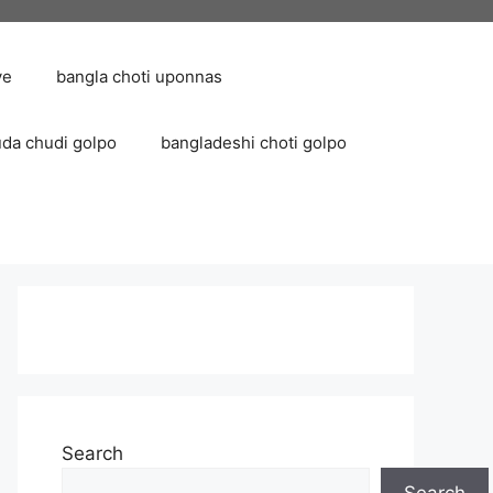
ve
bangla choti uponnas
uda chudi golpo
bangladeshi choti golpo
Search