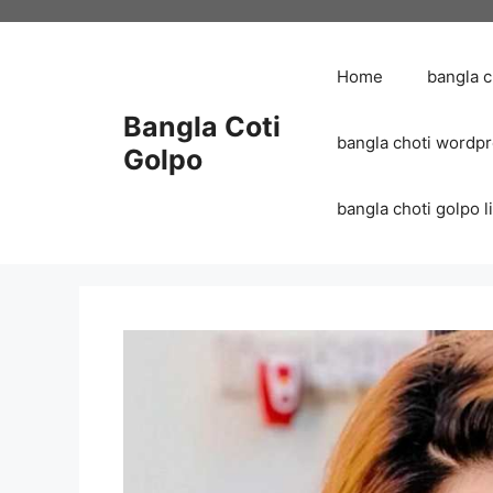
Skip
to
content
Home
bangla 
Bangla Coti
bangla choti wordp
Golpo
bangla choti golpo list