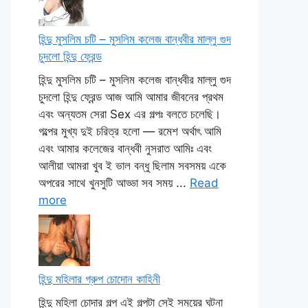
হিন্দু মুসলিম চটি – মুসলিম কলেজ বান্ধবীর মাল্লু গুদ
চুদলো হিন্দু ফ্রেন্ড
হিন্দু মুসলিম চটি – মুসলিম কলেজ বান্ধবীর মাল্লু গুদ
চুদলো হিন্দু ফ্রেন্ড আজ আমি আমার জীবনের প্রথম
এবং অন্যতম সেরা Sex এর গল্পঃ বলতে চলেছি।
গল্পের মুখ্য দুই চরিত্র হলো — রমেশ অর্থাৎ আমি
এবং আমার কলেজের বান্ধবী নুসরাত আমিঃ এবং
আলীয়া আমরা খুব ই ভাল বন্ধু ছিলাম সবসময় একে
অপরের সাথে খুনসুটি আড্ডা সব সময় ...
Read
more
হিন্দু মহিলার গ্রুপ চোদোন কাহিনী
হিন্দু মহিলা চোদার গল্প এই গল্পটা সেই সময়ের ঘটনা