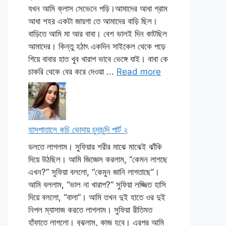
যখন আমি ক্লাস সেভেনে পড়ি।আমাদের আধা গ্রাম
আধা শহর একটা জায়গা তে আমাদের বাড়ি ছিল।
বাড়িতে আমি মা আর বাবা। বেশ ভালই দিন কাটছিল
আমাদের। কিন্তু হঠাৎ একদিন সাইকেল থেকে পড়ে
গিয়ে বাবার হাত খুব খারাপ ভাবে ভেঙ্গে যাই। বাবা কে
চাকরি থেকে বের করে দেওয়া ...
Read more
হাসপাতালে কচি ভোদায় চুদাচুদি পার্ট ২
ডলতে লাগলাম। সুফিয়ার শরীর মাঝে মাঝেই ঝাঁকি
দিয়ে উঠছিল। আমি জিজ্ঞেস করলাম, “কেমন লাগছে
এখন?” সুফিয়া বললো, “কেমুন জানি লাগতাছে”।
আমি বললাম, “ভাল না খারাপ?” সুফিয়া লজ্জিত হাসি
দিয়ে বললো, “বালা”। আমি তখন দুই হাতে ওর দুই
নিপল ম্যাসাজ করতে লাগলাম। সুফিয়া রীতিমত
হাঁফাতে লাগলো। বুঝলাম, কাজ হবে। এরপর আমি