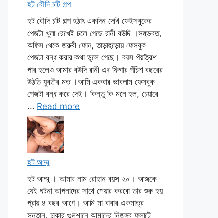
হট বৌদি চটি গল্প
হট বৌদি চটি গল্প হঠাৎ একদিন দেখি ফেইসবুকের
পেজটা খুলা রেখেই চলে গেছে রানী বউদি ।সম্ভবত,
অফিস থেকে জরুরী ফোন, তাড়াহুড়োয় ফেসবুক
পেজটা বন্ধ করার কথা ভুলে গেছে। বয়স পঁয়ত্রিশ
পার হলেও আমার বউদি রানী এর ফিগার পঁচিশ বছরের
উঠতি যুবতীর মত ।আমি একবার ভাবলাম ফেসবুক
পেজটা বন্ধ করে দেই। কিন্তু কি মনে হল, চেয়ারে
...
Read more
হট আম্মু
হট আম্মু । আমার নাম রোহান বয়স ২০। আজকে
যেই ঘটনা আপনাদের সাথে শেয়ার করবো তার শুরু হয়
প্রায় ৪ বছর আগে। আমি মা বাবার একমাত্র
সন্তান, ঢাকার গুলশানে আমাদের নিজস্ব ফ্লাটে