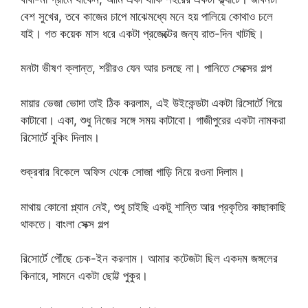
বেশ সুখের, তবে কাজের চাপে মাঝেমধ্যে মনে হয় পালিয়ে কোথাও চলে
যাই। গত কয়েক মাস ধরে একটা প্রজেক্টের জন্য রাত-দিন খাটছি।
মনটা ভীষণ ক্লান্ত, শরীরও যেন আর চলছে না। পানিতে সেক্সের গল্প
মায়ার ভেজা ভোদা তাই ঠিক করলাম, এই উইকেন্ডটা একটা রিসোর্টে গিয়ে
কাটাবো। একা, শুধু নিজের সঙ্গে সময় কাটাবো। গাজীপুরের একটা নামকরা
রিসোর্টে বুকিং দিলাম।
শুক্রবার বিকেলে অফিস থেকে সোজা গাড়ি নিয়ে রওনা দিলাম।
মাথায় কোনো প্ল্যান নেই, শুধু চাইছি একটু শান্তি আর প্রকৃতির কাছাকাছি
থাকতে। বাংলা সেক্স গল্প
রিসোর্টে পৌঁছে চেক-ইন করলাম। আমার কটেজটা ছিল একদম জঙ্গলের
কিনারে, সামনে একটা ছোট্ট পুকুর।