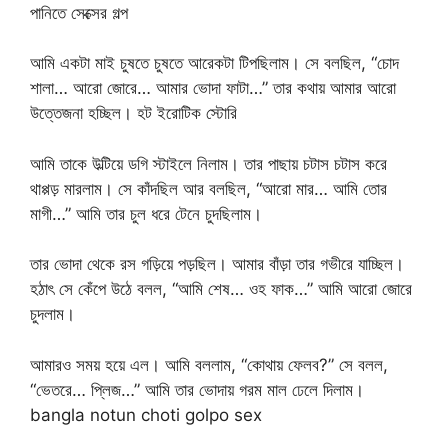
পানিতে সেক্সের গল্প
আমি একটা মাই চুষতে চুষতে আরেকটা টিপছিলাম। সে বলছিল, “চোদ
শালা… আরো জোরে… আমার ভোদা ফাটা…” তার কথায় আমার আরো
উত্তেজনা হচ্ছিল। হট ইরোটিক স্টোরি
আমি তাকে উল্টিয়ে ডগি স্টাইলে নিলাম। তার পাছায় চটাস চটাস করে
থাপ্পড় মারলাম। সে কাঁদছিল আর বলছিল, “আরো মার… আমি তোর
মাগী…” আমি তার চুল ধরে টেনে চুদছিলাম।
তার ভোদা থেকে রস গড়িয়ে পড়ছিল। আমার বাঁড়া তার গভীরে যাচ্ছিল।
হঠাৎ সে কেঁপে উঠে বলল, “আমি শেষ… ওহ ফাক…” আমি আরো জোরে
চুদলাম।
আমারও সময় হয়ে এল। আমি বললাম, “কোথায় ফেলব?” সে বলল,
“ভেতরে… প্লিজ…” আমি তার ভোদায় গরম মাল ঢেলে দিলাম।
bangla notun choti golpo sex