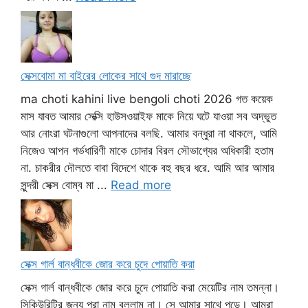
সেক্সবোমা মা বাইরের লোকের সাথে গুদ মারাচ্ছে
ma choti kahini live bengoli choti 2026 গত কয়েক
মাস যাবত আমার সেক্সি হাউসওয়াইফ মাকে নিয়ে ঘটে যাওয়া সব অদ্ভুত
আর নোংরা ঘটনাগুলো আপনাদের বলছি. আমার বন্ধুরা না থাকলে, আমি
নিজেও আপন গর্ভধারিণী মাকে চোদার বিরল সৌভাগ্যের অধিকারী হতাম
না. চাকরীর দৌলতে বাবা বিদেশে থাকে বহু বছর ধরে. আমি আর আমার
সুন্দরী সেক্স বোম্ব মা ...
Read more
সেক্স গার্ল বান্ধবীকে জোর করে চুদে পোয়াতি করা
সেক্স গার্ল বান্ধবীকে জোর করে চুদে পোয়াতি করা মেয়েটির নাম তমন্না।
সিকিউরিটির জন্য পুরা নাম বললাম না। সে আমার সাথে পড়ে। আমরা