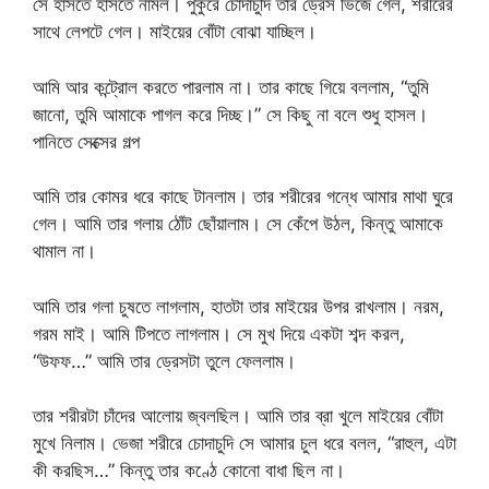
সে হাসতে হাসতে নামল। পুকুরে চোদাচুদি তার ড্রেস ভিজে গেল, শরীরের
সাথে লেপটে গেল। মাইয়ের বোঁটা বোঝা যাচ্ছিল।
আমি আর কন্ট্রোল করতে পারলাম না। তার কাছে গিয়ে বললাম, “তুমি
জানো, তুমি আমাকে পাগল করে দিচ্ছ।” সে কিছু না বলে শুধু হাসল।
পানিতে সেক্সের গল্প
আমি তার কোমর ধরে কাছে টানলাম। তার শরীরের গন্ধে আমার মাথা ঘুরে
গেল। আমি তার গলায় ঠোঁট ছোঁয়ালাম। সে কেঁপে উঠল, কিন্তু আমাকে
থামাল না।
আমি তার গলা চুষতে লাগলাম, হাতটা তার মাইয়ের উপর রাখলাম। নরম,
গরম মাই। আমি টিপতে লাগলাম। সে মুখ দিয়ে একটা শব্দ করল,
“উফফ…” আমি তার ড্রেসটা তুলে ফেললাম।
তার শরীরটা চাঁদের আলোয় জ্বলছিল। আমি তার ব্রা খুলে মাইয়ের বোঁটা
মুখে নিলাম। ভেজা শরীরে চোদাচুদি সে আমার চুল ধরে বলল, “রাহুল, এটা
কী করছিস…” কিন্তু তার কণ্ঠে কোনো বাধা ছিল না।