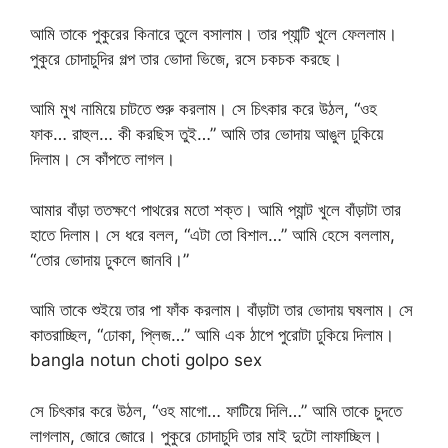
আমি তাকে পুকুরের কিনারে তুলে বসালাম। তার প্যান্টি খুলে ফেললাম।
পুকুরে চোদাচুদির গল্প তার ভোদা ভিজে, রসে চকচক করছে।
আমি মুখ নামিয়ে চাটতে শুরু করলাম। সে চিৎকার করে উঠল, “ওহ
ফাক… রাহুল… কী করছিস তুই…” আমি তার ভোদায় আঙুল ঢুকিয়ে
দিলাম। সে কাঁপতে লাগল।
আমার বাঁড়া ততক্ষণে পাথরের মতো শক্ত। আমি প্যান্ট খুলে বাঁড়াটা তার
হাতে দিলাম। সে ধরে বলল, “এটা তো বিশাল…” আমি হেসে বললাম,
“তোর ভোদায় ঢুকলে জানবি।”
আমি তাকে শুইয়ে তার পা ফাঁক করলাম। বাঁড়াটা তার ভোদায় ঘষলাম। সে
কাতরাচ্ছিল, “ঢোকা, প্লিজ…” আমি এক ঠাপে পুরোটা ঢুকিয়ে দিলাম।
bangla notun choti golpo sex
সে চিৎকার করে উঠল, “ওহ মাগো… ফাটিয়ে দিলি…” আমি তাকে চুদতে
লাগলাম, জোরে জোরে। পুকুরে চোদাচুদি তার মাই দুটো লাফাচ্ছিল।