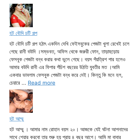
হট বৌদি চটি গল্প
হট বৌদি চটি গল্প হঠাৎ একদিন দেখি ফেইসবুকের পেজটা খুলা রেখেই চলে
গেছে রানী বউদি ।সম্ভবত, অফিস থেকে জরুরী ফোন, তাড়াহুড়োয়
ফেসবুক পেজটা বন্ধ করার কথা ভুলে গেছে। বয়স পঁয়ত্রিশ পার হলেও
আমার বউদি রানী এর ফিগার পঁচিশ বছরের উঠতি যুবতীর মত ।আমি
একবার ভাবলাম ফেসবুক পেজটা বন্ধ করে দেই। কিন্তু কি মনে হল,
চেয়ারে ...
Read more
হট আম্মু
হট আম্মু । আমার নাম রোহান বয়স ২০। আজকে যেই ঘটনা আপনাদের
সাথে শেয়ার করবো তার শুরু হয় প্রায় ৪ বছর আগে। আমি মা বাবার