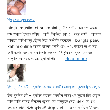
হিন্দুর গন চুদন খেলাম
hindu muslim choti kahini মুসলিম মাগী চোদার গল্প আমার
নাম শাবানা ইজ্জাত শরীফ। আমি বিবাহিত এবং ৩০ বছর বয়সী। আল্লাহ
আমাকে অবিশ্বাস্য সৌন্দর্য দিয়ে আশীর্বাদ করেছেন। bangla panu
kahini online আমার হালকা বাদামী চোখ এবং ধারালো নখের মত
ফর্সা চেহারা এবং আমার ফিগার হল ৩৬-সি ফুঁকানো স্তন, ২৮ এর
মাস্তানি কোমর এবং ৩৮ দুলানো পাছা। ...
Read more
হিন্দু মুসলিম চটি – মুসলিম কলেজ বান্ধবীর মাল্লু গুদ চুদলো হিন্দু ফ্রেন্ড
হিন্দু মুসলিম চটি – মুসলিম কলেজ বান্ধবীর মাল্লু গুদ চুদলো হিন্দু ফ্রেন্ড
আজ আমি আমার জীবনের প্রথম এবং অন্যতম সেরা Sex এর গল্পঃ
বলতে চলেছি।গল্পের মুখ্য দুই চরিত্র হলো — রমেশ অর্থাৎ আমি এবং