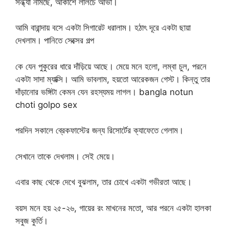
সন্ধ্যা নামছে, আকাশে লালচে আভা।
আমি বারান্দায় বসে একটা সিগারেট ধরালাম। হঠাৎ দূরে একটা ছায়া
দেখলাম। পানিতে সেক্সের গল্প
কে যেন পুকুরের ধারে দাঁড়িয়ে আছে। মেয়ে মনে হলো, লম্বা চুল, পরনে
একটা সাদা ম্যাক্সি। আমি ভাবলাম, হয়তো আরেকজন গেস্ট। কিন্তু তার
দাঁড়ানোর ভঙ্গিটা কেমন যেন রহস্যময় লাগল। bangla notun
choti golpo sex
পরদিন সকালে ব্রেকফাস্টের জন্য রিসোর্টের ক্যাফেতে গেলাম।
সেখানে তাকে দেখলাম। সেই মেয়ে।
এবার কাছ থেকে দেখে বুঝলাম, তার চোখে একটা গভীরতা আছে।
বয়স মনে হয় ২৫-২৬, গায়ের রং মাখনের মতো, আর পরনে একটা হালকা
সবুজ কুর্তি।