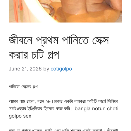
জীবনে প্রথম পানিতে সেক্স
করার চটি গল্প
June 21, 2026
by
cotigolpo
পানিতে সেক্সের গল্প
আমার নাম রাহুল, বয়স ২৮।ঢাকার একটা নামকরা আইটি ফার্মে সিনিয়র
সফটওয়্যার ইঞ্জিনিয়ার হিসেবে কাজ করি। bangla notun choti
golpo sex
বাবা-মা গ্রামে থাকেন, আমি একা থাকি শহরের একটা ফ্ল্যাটে। জীবনটা