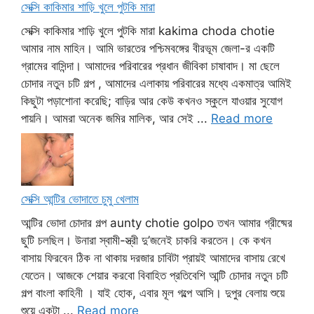
সেক্সি কাকিমার শাড়ি খুলে পুটকি মারা
সেক্সি কাকিমার শাড়ি খুলে পুটকি মারা kakima choda chotie
আমার নাম মাহিন। আমি ভারতের পশ্চিমবঙ্গের বীরভূম জেলা-র একটি
গ্রামের বাসিন্দা। আমাদের পরিবারের প্রধান জীবিকা চাষাবাদ। মা ছেলে
চোদার নতুন চটি গল্প , আমাদের এলাকায় পরিবারের মধ্যে একমাত্র আমিই
কিছুটা পড়াশোনা করেছি; বাড়ির আর কেউ কখনও স্কুলে যাওয়ার সুযোগ
পায়নি। আমরা অনেক জমির মালিক, আর সেই ...
Read more
সেক্সি আন্টির ভোদাতে চুমু খেলাম
আন্টির ভোদা চোদার গল্প aunty chotie golpo তখন আমার গ্রীষ্মের
ছুটি চলছিল। উনারা স্বামী-স্ত্রী দু’জনেই চাকরি করতেন। কে কখন
বাসায় ফিরবেন ঠিক না থাকায় দরজার চাবিটা প্রায়ই আমাদের বাসায় রেখে
যেতেন। আজকে শেয়ার করবো বিবাহিত প্রতিবেশি আন্টি চোদার নতুন চটি
গল্প বাংলা কাহিনী । যাই হোক, এবার মূল গল্পে আসি। দুপুর বেলায় শুয়ে
শুয়ে একটা ...
Read more