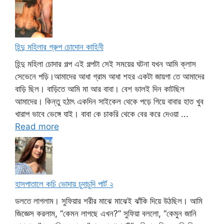
হিন্দু মহিলার গ্রুপ চোদোন কাহিনী
হিন্দু মহিলা চোদার গল্প এই গল্পটা সেই সময়ের ঘটনা যখন আমি ক্লাস
সেভেনে পড়ি।আমাদের আধা গ্রাম আধা শহর একটা জায়গা তে আমাদের
বাড়ি ছিল। বাড়িতে আমি মা আর বাবা। বেশ ভালই দিন কাটছিল
আমাদের। কিন্তু হঠাৎ একদিন সাইকেল থেকে পড়ে গিয়ে বাবার হাত খুব
খারাপ ভাবে ভেঙ্গে যাই। বাবা কে চাকরি থেকে বের করে দেওয়া ...
Read more
হাসপাতালে কচি ভোদায় চুদাচুদি পার্ট ২
ডলতে লাগলাম। সুফিয়ার শরীর মাঝে মাঝেই ঝাঁকি দিয়ে উঠছিল। আমি
জিজ্ঞেস করলাম, “কেমন লাগছে এখন?” সুফিয়া বললো, “কেমুন জানি