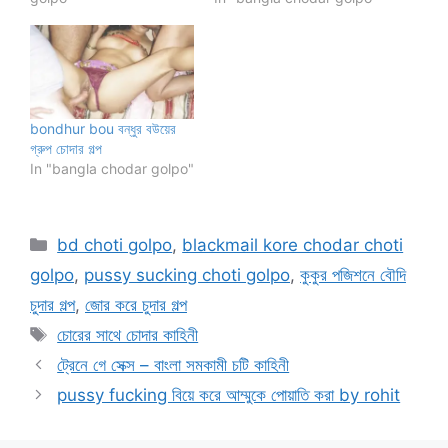
bondhur bou বন্ধুর বউয়ের
গ্রুপ চোদার গল্প
In "bangla chodar golpo"
Categories
bd choti golpo
,
blackmail kore chodar choti
golpo
,
pussy sucking choti golpo
,
কুকুর পজিশনে বৌদি
চুদার গল্প
,
জোর করে চুদার গল্প
Tags
চোরের সাথে চোদার কাহিনী
ট্রেনে গে সেক্স – বাংলা সমকামী চটি কাহিনী
pussy fucking বিয়ে করে আম্মুকে পোয়াতি করা by rohit