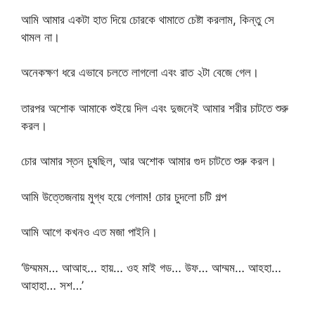
আমি আমার একটা হাত দিয়ে চোরকে থামাতে চেষ্টা করলাম, কিন্তু সে
থামল না।
অনেকক্ষণ ধরে এভাবে চলতে লাগলো এবং রাত ২টা বেজে গেল।
তারপর অশোক আমাকে শুইয়ে দিল এবং দুজনেই আমার শরীর চাটতে শুরু
করল।
চোর আমার স্তন চুষছিল, আর অশোক আমার গুদ চাটতে শুরু করল।
আমি উত্তেজনায় মুগ্ধ হয়ে গেলাম! চোর চুদলো চটি গল্প
আমি আগে কখনও এত মজা পাইনি।
‘উম্মমম… আআহ… হায়… ওহ মাই গড… উফ… আম্মম… আহহা…
আহাহা… সশ…’