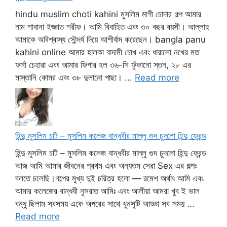
hindu muslim choti kahini মুসলিম মাগী চোদার গল্প আমার
নাম শাবানা ইজ্জাত শরীফ। আমি বিবাহিত এবং ৩০ বছর বয়সী। আল্লাহ
আমাকে অবিশ্বাস্য সৌন্দর্য দিয়ে আশীর্বাদ করেছেন। bangla panu
kahini online আমার হালকা বাদামী চোখ এবং ধারালো নখের মত
ফর্সা চেহারা এবং আমার ফিগার হল ৩৬-সি ফুঁকানো স্তন, ২৮ এর
মাস্তানি কোমর এবং ৩৮ দুলানো পাছা। ...
Read more
হিন্দু মুসলিম চটি – মুসলিম কলেজ বান্ধবীর মাল্লু গুদ চুদলো হিন্দু ফ্রেন্ড
হিন্দু মুসলিম চটি – মুসলিম কলেজ বান্ধবীর মাল্লু গুদ চুদলো হিন্দু ফ্রেন্ড
আজ আমি আমার জীবনের প্রথম এবং অন্যতম সেরা Sex এর গল্পঃ
বলতে চলেছি।গল্পের মুখ্য দুই চরিত্র হলো — রমেশ অর্থাৎ আমি এবং
আমার কলেজের বান্ধবী নুসরাত আমিঃ এবং আলীয়া আমরা খুব ই ভাল
বন্ধু ছিলাম সবসময় একে অপরের সাথে খুনসুটি আড্ডা সব সময় ...
Read more