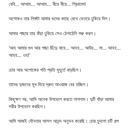
বেবি… আআহ… আআহ… ধীরে ধীরে… প্রিয়তম!
অশোকও তার লিঙ্গটা আমার গুদের কাছে রেখে ভেতরে ঢুকিয়ে দিল।
আমার পাছায় তার বাঁড়া ঢুকিয়ে সেও ঠেলাঠেলি শুরু করল।
‘আহ আমার গুদ আর পাছা ছিঁড়ে যাবে… আহহ… আউচ… মা… আহহ…
আহহ… ওহ!’
চোর আর অশোকের গতি প্রতি মুহূর্তে বাড়ছিল।
তাদের দুজনের মুখ দিয়ে দ্রুত আওয়াজ বের হচ্ছিল।
কিছুক্ষণ পর, আমি অনেক উপভোগ করতে লাগলাম। দুটি বাঁড়া আমার
শরীর উপভোগ করছিল।
আমি আজই যৌনতার আসল আনন্দ অনুভব করেছি। চোর চুদলো চটি গল্প