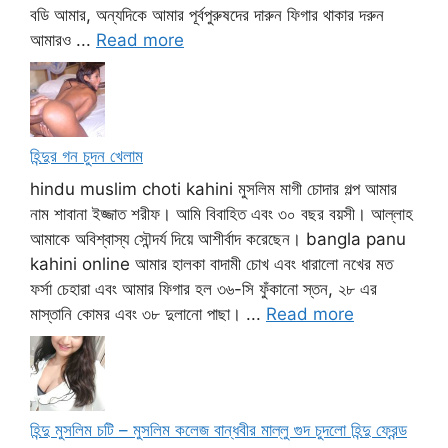
বডি আমার, অন্যদিকে আমার পূর্বপুরুষদের দারুন ফিগার থাকার দরুন
আমারও ...
Read more
হিন্দুর গন চুদন খেলাম
hindu muslim choti kahini মুসলিম মাগী চোদার গল্প আমার
নাম শাবানা ইজ্জাত শরীফ। আমি বিবাহিত এবং ৩০ বছর বয়সী। আল্লাহ
আমাকে অবিশ্বাস্য সৌন্দর্য দিয়ে আশীর্বাদ করেছেন। bangla panu
kahini online আমার হালকা বাদামী চোখ এবং ধারালো নখের মত
ফর্সা চেহারা এবং আমার ফিগার হল ৩৬-সি ফুঁকানো স্তন, ২৮ এর
মাস্তানি কোমর এবং ৩৮ দুলানো পাছা। ...
Read more
হিন্দু মুসলিম চটি – মুসলিম কলেজ বান্ধবীর মাল্লু গুদ চুদলো হিন্দু ফ্রেন্ড