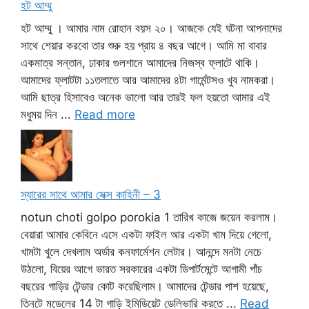
হট আম্মু
হট আম্মু । আমার নাম রোহান বয়স ২০। আজকে যেই ঘটনা আপনাদের
সাথে শেয়ার করবো তার শুরু হয় প্রায় ৪ বছর আগে। আমি মা বাবার
একমাত্র সন্তান, ঢাকার গুলশানে আমাদের নিজস্ব ফ্লাটে থাকি।
আমাদের ফ্লাটটা ১১তলাতে আর আমাদের ৪টা গার্মেন্টসও খুব নামকরা।
আমি ছাত্র হিসাবেও অনেক ভালো আর তারই ফল হয়তো আমার এই
মধুময় দিন ...
Read more
স্যারের সাথে আমার সেক্স কাহিনী – 3
notun choti golpo porokia 1 তারিখ কাজে জয়েন করলাম।
বেয়ারা আমার কেবিনে এসে একটা ফাইল আর একটা খাম দিয়ে গেলো,
খামটা খুলে দেখলাম অর্ডার কনফার্মেশন লেটার। আনন্দে মনটা নেচে
উঠলো, বিয়ের আগে ভারত সরকারের একটা ডিপার্টমেন্টে আগামী পাঁচ
বছরের গাড়ির টেন্ডার কোট করেছিলাম। আমাদের টেন্ডার পাশ হয়েছে,
তিনটে মডেলের 14 টা গাড়ি ইমিডিয়েট ডেলিভারি করতে ...
Read