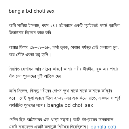
bangla bd choti sex
আমি সানিয়া ইসলাম, বয়স ২৪। চট্টগ্রামে একটি প্রাইভেট ফার্মে গ্রাফিক
ডিজাইনার হিসেবে কাজ করি।
আমার ফিগার ৩৮-২৮-৩৮, ফর্সা ত্বক, কোমর পর্যন্ত ঢেউ খেলানো চুল,
আর ঠোঁটে একটা দুষ্টু হাসি।
নিয়মিত যোগাসন আর নাচের কারণে আমার শরীর টানটান, বুক আর পাছার
বাঁক যেন পুরুষদের দৃষ্টি আটকে দেয়।
আমি সিঙ্গেল, কিন্তু শরীরের গোপন ক্ষুধা মাঝে মাঝে আমাকে অস্থির
করে। সেই ক্ষুধা জ্বলে উঠল ২০২৪-এর এক ঝড়ো রাতে, একজন সম্পূর্ণ
অপরিচিত পুরুষের সঙ্গে। bangla bd choti sex
সেদিন ছিল অক্টোবরের এক ঝড়ো সন্ধ্যা। আমি চট্টগ্রামের অগ্রাবাদে
একটি ক্যাফেতে একটি ক্লায়েন্ট মিটিংয়ে গিয়েছিলাম।
bangla coti