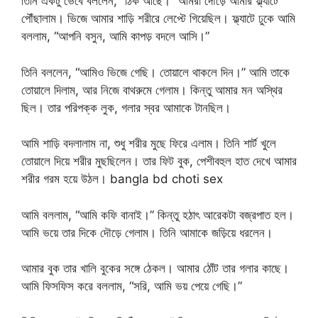
তিনি একটু ভেবে বললেন, “ঠিক আছে।” আমরা দৌড়ে আমার ফ্ল্যাটে
পৌঁছালাম। ভিজে আমার শাড়ি শরীরে লেপ্টে গিয়েছিল। ফ্ল্যাটে ঢুকে আমি
বললাম, “আপনি বসুন, আমি কাপড় বদলে আসি।”
তিনি বললেন, “আমিও ভিজে গেছি। তোয়ালে থাকলে দিন।” আমি তাকে
তোয়ালে দিলাম, আর নিজে বাথরুমে গেলাম। কিন্তু আমার মন অস্থির
ছিল। তার পরিপক্ক লুক, গলার স্বর আমাকে টানছিল।
আমি শাড়ি বদলালাম না, শুধু শরীর মুছে ফিরে এলাম। তিনি শার্ট খুলে
তোয়ালে দিয়ে শরীর মুছছিলেন। তার ফিট বুক, পেশীবহুল হাত দেখে আমার
শরীর গরম হয়ে উঠল। bangla bd choti sex
আমি বললাম, “আমি কফি বানাই।” কিন্তু হঠাৎ আরেকটা বজ্রপাত হল।
আমি ভয়ে তার দিকে দৌড়ে গেলাম। তিনি আমাকে জড়িয়ে ধরলেন।
আমার বুক তার খালি বুকের সঙ্গে ঠেকল। আমার ঠোঁট তার গলার কাছে।
আমি ফিসফিস করে বললাম, “সরি, আমি ভয় পেয়ে গেছি।”