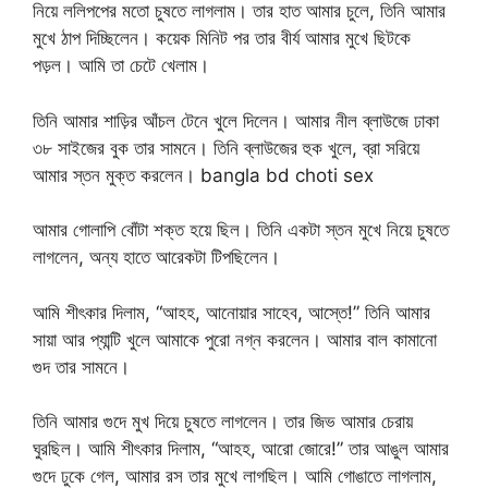
নিয়ে ললিপপের মতো চুষতে লাগলাম। তার হাত আমার চুলে, তিনি আমার
মুখে ঠাপ দিচ্ছিলেন। কয়েক মিনিট পর তার বীর্য আমার মুখে ছিটকে
পড়ল। আমি তা চেটে খেলাম।
তিনি আমার শাড়ির আঁচল টেনে খুলে দিলেন। আমার নীল ব্লাউজে ঢাকা
৩৮ সাইজের বুক তার সামনে। তিনি ব্লাউজের হুক খুলে, ব্রা সরিয়ে
আমার স্তন মুক্ত করলেন। bangla bd choti sex
আমার গোলাপি বোঁটা শক্ত হয়ে ছিল। তিনি একটা স্তন মুখে নিয়ে চুষতে
লাগলেন, অন্য হাতে আরেকটা টিপছিলেন।
আমি শীৎকার দিলাম, “আহহ, আনোয়ার সাহেব, আস্তে!” তিনি আমার
সায়া আর প্যান্টি খুলে আমাকে পুরো নগ্ন করলেন। আমার বাল কামানো
গুদ তার সামনে।
তিনি আমার গুদে মুখ দিয়ে চুষতে লাগলেন। তার জিভ আমার চেরায়
ঘুরছিল। আমি শীৎকার দিলাম, “আহহ, আরো জোরে!” তার আঙুল আমার
গুদে ঢুকে গেল, আমার রস তার মুখে লাগছিল। আমি গোঙাতে লাগলাম,