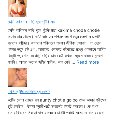
সেক্সি কাকিমার শাড়ি খুলে পুটকি মারা
সেক্সি কাকিমার শাড়ি খুলে পুটকি মারা kakima choda chotie
আমার নাম মাহিন। আমি ভারতের পশ্চিমবঙ্গের বীরভূম জেলা-র একটি
গ্রামের বাসিন্দা। আমাদের পরিবারের প্রধান জীবিকা চাষাবাদ। মা ছেলে
চোদার নতুন চটি গল্প , আমাদের এলাকায় পরিবারের মধ্যে একমাত্র আমিই
কিছুটা পড়াশোনা করেছি; বাড়ির আর কেউ কখনও স্কুলে যাওয়ার সুযোগ
পায়নি। আমরা অনেক জমির মালিক, আর সেই ...
Read more
সেক্সি আন্টির ভোদাতে চুমু খেলাম
আন্টির ভোদা চোদার গল্প aunty chotie golpo তখন আমার গ্রীষ্মের
ছুটি চলছিল। উনারা স্বামী-স্ত্রী দু’জনেই চাকরি করতেন। কে কখন
বাসায় ফিরবেন ঠিক না থাকায় দরজার চাবিটা প্রায়ই আমাদের বাসায় রেখে