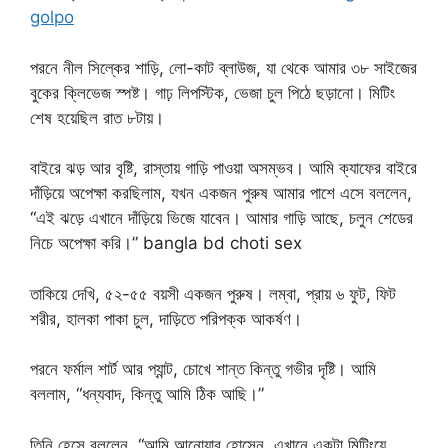
golpo
পরনে নীল সিল্কের শাড়ি, লো-কাট ব্লাউজ, যা থেকে আমার ৩৮ সাইজের
বুকের ক্লিভেজ স্পষ্ট। গাঢ় লিপস্টিক, ভেজা চুল পিঠে ছড়ানো। মিটিং
শেষ হয়েছিল রাত ৮টায়।
বাইরে ঝড় আর বৃষ্টি, রাস্তায় গাড়ি পাওয়া অসম্ভব। আমি ক্যাফের বাইরে
দাঁড়িয়ে অপেক্ষা করছিলাম, যখন একজন পুরুষ আমার পাশে এসে বললেন,
“এই ঝড়ে এখানে দাঁড়িয়ে ভিজে যাবেন। আমার গাড়ি আছে, চলুন শেডের
নিচে অপেক্ষা করি।” bangla bd choti sex
তাকিয়ে দেখি, ৫২-৫৫ বয়সী একজন পুরুষ। লম্বা, প্রায় ৬ ফুট, ফিট
শরীর, হালকা পাকা চুল, দাড়িতে পরিপক্ক আকর্ষণ।
পরনে ফর্মাল শার্ট আর প্যান্ট, চোখে শান্ত কিন্তু গভীর দৃষ্টি। আমি
বললাম, “ধন্যবাদ, কিন্তু আমি ঠিক আছি।”
তিনি হেসে বললেন, “আমি আনোয়ার হোসেন, এখানে একটা মিটিংয়ে