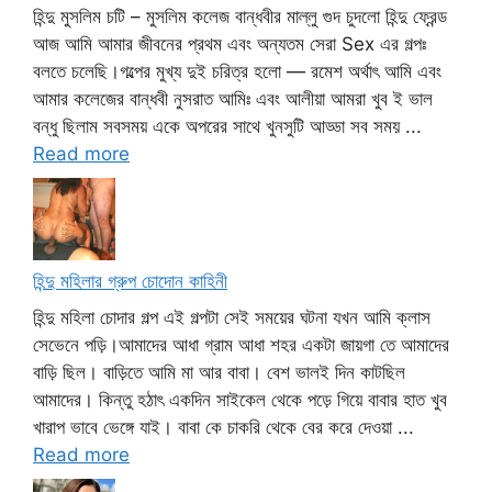
হিন্দু মুসলিম চটি – মুসলিম কলেজ বান্ধবীর মাল্লু গুদ চুদলো হিন্দু ফ্রেন্ড
আজ আমি আমার জীবনের প্রথম এবং অন্যতম সেরা Sex এর গল্পঃ
বলতে চলেছি।গল্পের মুখ্য দুই চরিত্র হলো — রমেশ অর্থাৎ আমি এবং
আমার কলেজের বান্ধবী নুসরাত আমিঃ এবং আলীয়া আমরা খুব ই ভাল
বন্ধু ছিলাম সবসময় একে অপরের সাথে খুনসুটি আড্ডা সব সময় ...
Read more
হিন্দু মহিলার গ্রুপ চোদোন কাহিনী
হিন্দু মহিলা চোদার গল্প এই গল্পটা সেই সময়ের ঘটনা যখন আমি ক্লাস
সেভেনে পড়ি।আমাদের আধা গ্রাম আধা শহর একটা জায়গা তে আমাদের
বাড়ি ছিল। বাড়িতে আমি মা আর বাবা। বেশ ভালই দিন কাটছিল
আমাদের। কিন্তু হঠাৎ একদিন সাইকেল থেকে পড়ে গিয়ে বাবার হাত খুব
খারাপ ভাবে ভেঙ্গে যাই। বাবা কে চাকরি থেকে বের করে দেওয়া ...
Read more