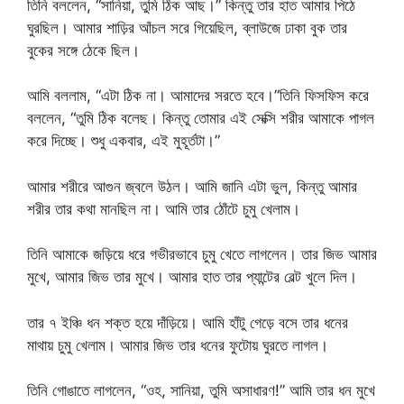
তিনি বললেন, “সানিয়া, তুমি ঠিক আছ।” কিন্তু তার হাত আমার পিঠে
ঘুরছিল। আমার শাড়ির আঁচল সরে গিয়েছিল, ব্লাউজে ঢাকা বুক তার
বুকের সঙ্গে ঠেকে ছিল।
আমি বললাম, “এটা ঠিক না। আমাদের সরতে হবে।”তিনি ফিসফিস করে
বললেন, “তুমি ঠিক বলেছ। কিন্তু তোমার এই সেক্সি শরীর আমাকে পাগল
করে দিচ্ছে। শুধু একবার, এই মুহূর্তটা।”
আমার শরীরে আগুন জ্বলে উঠল। আমি জানি এটা ভুল, কিন্তু আমার
শরীর তার কথা মানছিল না। আমি তার ঠোঁটে চুমু খেলাম।
তিনি আমাকে জড়িয়ে ধরে গভীরভাবে চুমু খেতে লাগলেন। তার জিভ আমার
মুখে, আমার জিভ তার মুখে। আমার হাত তার প্যান্টের বেল্ট খুলে দিল।
তার ৭ ইঞ্চি ধন শক্ত হয়ে দাঁড়িয়ে। আমি হাঁটু গেড়ে বসে তার ধনের
মাথায় চুমু খেলাম। আমার জিভ তার ধনের ফুটোয় ঘুরতে লাগল।
তিনি গোঙাতে লাগলেন, “ওহ, সানিয়া, তুমি অসাধারণ!” আমি তার ধন মুখে