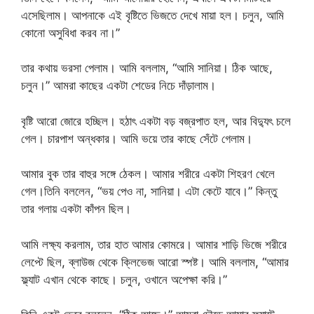
এসেছিলাম। আপনাকে এই বৃষ্টিতে ভিজতে দেখে মায়া হল। চলুন, আমি
কোনো অসুবিধা করব না।”
তার কথায় ভরসা পেলাম। আমি বললাম, “আমি সানিয়া। ঠিক আছে,
চলুন।” আমরা কাছের একটা শেডের নিচে দাঁড়ালাম।
বৃষ্টি আরো জোরে হচ্ছিল। হঠাৎ একটা বড় বজ্রপাত হল, আর বিদ্যুৎ চলে
গেল। চারপাশ অন্ধকার। আমি ভয়ে তার কাছে সেঁটে গেলাম।
আমার বুক তার বাহুর সঙ্গে ঠেকল। আমার শরীরে একটা শিহরণ খেলে
গেল।তিনি বললেন, “ভয় পেও না, সানিয়া। এটা কেটে যাবে।” কিন্তু
তার গলায় একটা কাঁপন ছিল।
আমি লক্ষ্য করলাম, তার হাত আমার কোমরে। আমার শাড়ি ভিজে শরীরে
লেপ্টে ছিল, ব্লাউজ থেকে ক্লিভেজ আরো স্পষ্ট। আমি বললাম, “আমার
ফ্ল্যাট এখান থেকে কাছে। চলুন, ওখানে অপেক্ষা করি।”