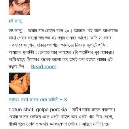
হট আম্মু
হট আম্মু । আমার নাম রোহান বয়স ২০। আজকে যেই ঘটনা আপনাদের
সাথে শেয়ার করবো তার শুরু হয় প্রায় ৪ বছর আগে। আমি মা বাবার
একমাত্র সন্তান, ঢাকার গুলশানে আমাদের নিজস্ব ফ্লাটে থাকি।
আমাদের ফ্লাটটা ১১তলাতে আর আমাদের ৪টা গার্মেন্টসও খুব নামকরা।
আমি ছাত্র হিসাবেও অনেক ভালো আর তারই ফল হয়তো আমার এই
মধুময় দিন ...
Read more
স্যারের সাথে আমার সেক্স কাহিনী – 3
notun choti golpo porokia 1 তারিখ কাজে জয়েন করলাম।
বেয়ারা আমার কেবিনে এসে একটা ফাইল আর একটা খাম দিয়ে গেলো,
খামটা খুলে দেখলাম অর্ডার কনফার্মেশন লেটার। আনন্দে মনটা নেচে