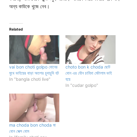
অন্য কাউকে খুজে নেব।
Related
vai bon choti golpo বোনের
choto bon k choda ছোট
মুখে ভাইয়ের বাড়া অতপর চুদাচুদি হট
বোন এর যৌন চাহিদা মেটালাম ভাই
In "bangla choti live"
হয়ে
In "cudar golpo"
ma choda bon choda মা
বোন সেক্স বোম