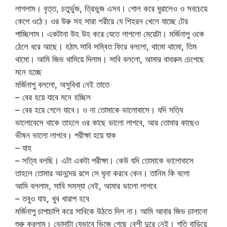
লাগলাম। বৃত্ত, চতুর্ভুজ, ত্রিভুজ এসব। গোল করে ঘুরালেও ও সবচেয়ে
কেপে ওঠে। ওর উরু সহ সারা শরীরে যে শিহরন খেলে যাচ্ছে টের
পাচ্ছিলাম। একটানা উহ উহ করে যেতে লাগলো মেয়েটা। মর্জিনাপু ওকে
ঠেলে ধরে আছে। হঠাৎ সাবি সম্বিত ফিরে বললো, থামো থামো, তিম
থামো। আমি জিভ থামিয়ে দিলাম। সাবি বললো, আমার বাথরুম চেপেছে
মনে হচ্ছে
মর্জিনাপু বললো, অসুবিধা নেই তাতে
– বের হয়ে যাবে মনে হচ্ছিল
– বের হয়ে গেলে যাবে। ও না তোমাকে ভালোবাসে। যদি সত্যি
ভালোবেসে থাকে তাহলে ওর কাছে ভালো লাগবে, আর তোমার কাছেও
ভীষন ভালো লাগবে। পরীক্ষা হয়ে যাক
– যাহ
– সত্যি বলছি। এটা একটা পরীক্ষা। কেউ যদি তোমাকে ভালোবাসে
তাহলে তোমার আনন্দের রসে সে ঘৃনা করবে কেন। তানিম কি বলো
আমি বললাম, সাবি সমস্যা নেই, আমার ভালো লাগবে
– তবুও যাহ, খুব খারাপ হবে
মর্জিনাপু চাপাচাপি করে সাবিকে উঠতে দিল না। আমি আবার জিভ চালানো
শুরু করলাম। ভোদাটা যেভাবে ভিজে গেছে বেশী দুরে নেই। গতি বাড়িয়ে