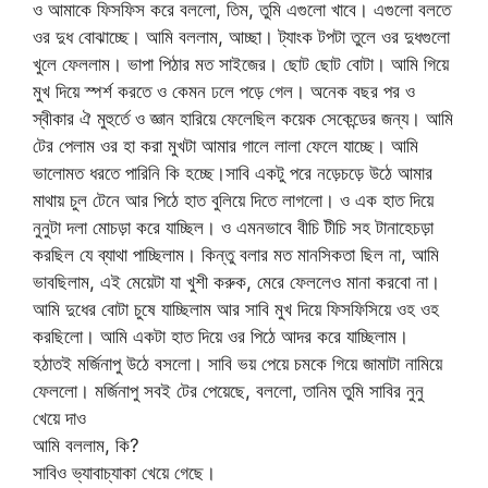
ও আমাকে ফিসফিস করে বললো, তিম, তুমি এগুলো খাবে। এগুলো বলতে
ওর দুধ বোঝাচ্ছে। আমি বললাম, আচ্ছা। ট্যাংক টপটা তুলে ওর দুধগুলো
খুলে ফেললাম। ভাপা পিঠার মত সাইজের। ছোট ছোট বোটা। আমি গিয়ে
মুখ দিয়ে স্পর্শ করতে ও কেমন ঢলে পড়ে গেল। অনেক বছর পর ও
স্বীকার ঐ মুহুর্তে ও জ্ঞান হারিয়ে ফেলেছিল কয়েক সেকেন্ডের জন্য। আমি
টের পেলাম ওর হা করা মুখটা আমার গালে লালা ফেলে যাচ্ছে। আমি
ভালোমত ধরতে পারিনি কি হচ্ছে।সাবি একটু পরে নড়েচড়ে উঠে আমার
মাথায় চুল টেনে আর পিঠে হাত বুলিয়ে দিতে লাগলো। ও এক হাত দিয়ে
নুনুটা দলা মোচড়া করে যাচ্ছিল। ও এমনভাবে বীচি টীচি সহ টানাহেচড়া
করছিল যে ব্যাথা পাচ্ছিলাম। কিন্তু বলার মত মানসিকতা ছিল না, আমি
ভাবছিলাম, এই মেয়েটা যা খুশী করুক, মেরে ফেললেও মানা করবো না।
আমি দুধের বোটা চুষে যাচ্ছিলাম আর সাবি মুখ দিয়ে ফিসফিসিয়ে ওহ ওহ
করছিলো। আমি একটা হাত দিয়ে ওর পিঠে আদর করে যাচ্ছিলাম।
হঠাতই মর্জিনাপু উঠে বসলো। সাবি ভয় পেয়ে চমকে গিয়ে জামাটা নামিয়ে
ফেললো। মর্জিনাপু সবই টের পেয়েছে, বললো, তানিম তুমি সাবির নুনু
খেয়ে দাও
আমি বললাম, কি?
সাবিও ভ্যাবাচ্যাকা খেয়ে গেছে।