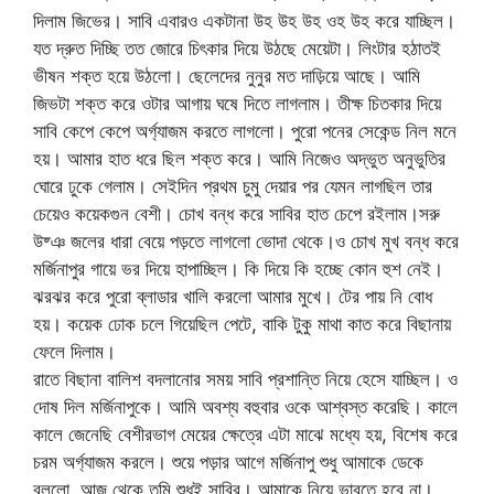
দিলাম জিভের। সাবি এবারও একটানা উহ উহ উহ ওহ উহ করে যাচ্ছিল।
যত দ্রুত দিচ্ছি তত জোরে চিৎকার দিয়ে উঠছে মেয়েটা। লিংটার হঠাতই
ভীষন শক্ত হয়ে উঠলো। ছেলেদের নুনুর মত দাড়িয়ে আছে। আমি
জিভটা শক্ত করে ওটার আগায় ঘষে দিতে লাগলাম। তীক্ষ চিতকার দিয়ে
সাবি কেপে কেপে অর্গ্যাজম করতে লাগলো। পুরো পনের সেকেন্ড নিল মনে
হয়। আমার হাত ধরে ছিল শক্ত করে। আমি নিজেও অদ্ভুত অনুভুতির
ঘোরে ঢুকে গেলাম। সেইদিন প্রথম চুমু দেয়ার পর যেমন লাগছিল তার
চেয়েও কয়েকগুন বেশী। চোখ বন্ধ করে সাবির হাত চেপে রইলাম।সরু
উষ্ঞ জলের ধারা বেয়ে পড়তে লাগলো ভোদা থেকে।ও চোখ মুখ বন্ধ করে
মর্জিনাপুর গায়ে ভর দিয়ে হাপাচ্ছিল। কি দিয়ে কি হচ্ছে কোন হুশ নেই।
ঝরঝর করে পুরো ব্লাডার খালি করলো আমার মুখে। টের পায় নি বোধ
হয়। কয়েক ঢোক চলে গিয়েছিল পেটে, বাকি টুকু মাথা কাত করে বিছানায়
ফেলে দিলাম।
রাতে বিছানা বালিশ বদলানোর সময় সাবি প্রশান্তি নিয়ে হেসে যাচ্ছিল। ও
দোষ দিল মর্জিনাপুকে। আমি অবশ্য বহুবার ওকে আশ্বস্ত করেছি। কালে
কালে জেনেছি বেশীরভাগ মেয়ের ক্ষেত্রে এটা মাঝে মধ্যে হয়, বিশেষ করে
চরম অর্গ্যাজম করলে। শুয়ে পড়ার আগে মর্জিনাপু শুধু আমাকে ডেকে
বললো, আজ থেকে তুমি শুধুই সাবির। আমাকে নিয়ে ভাবতে হবে না।