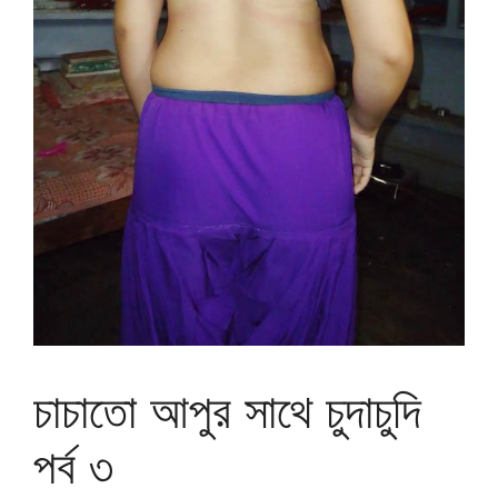
চাচাতো আপুর সাথে চুদাচুদি
পর্ব ৩