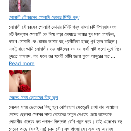
সোনালী যৌনরসের গোলাপি ভোদার মিস্টি গন্ধ
সোনালী যৌনরসের গোলাপি ভোদার মিস্টি গন্ধ বাংলা চটি উপন্যাসবাংলা
চটি উপন্যাস সোনালী কে দিয়ে বাড়া চোষাতে আমার খুব মজা লাগছিল,
কারণ সোনালী কে চোদার আমার বহু প্রতীক্ষিত ইচ্ছে পুর্ণ হতে যাচ্ছিল।
একটু বাদে আমি সোনালীর ৩৪ সাইজের বড় বড় ফর্সা মাই গুলো মুখে নিয়ে
চুষতে লাগলাম, যার ফলে ওর খয়েরী বোঁটা গুলো ফুলে আঙ্গুরের মত ...
Read more
সেক্সের সময় ছেলেদের কিছু ভুল
সেক্সের সময় ছেলেদের কিছু ভুল বেশিরভাগ ক্ষেত্রেই দেখা যায় আমাদের
দেশের ছেলেরা সেক্সের সময় মেয়েদের আনন্দ দেওয়ার চেয়ে তাদেরকে
লোভনীয় খাদ্যের মত গপাগপ গিলতেই বেশি পছন্দ করে। তাই এদেশের বহু
মেয়ের কাছে (সবাই নয়) চরম যৌন সুখ পাওয়া যেন এক বহু আরাধ্য