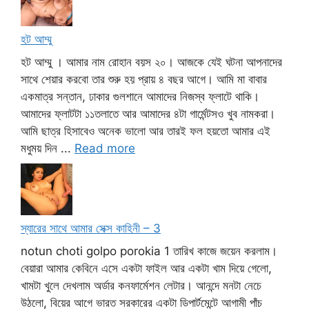
হট আম্মু
হট আম্মু । আমার নাম রোহান বয়স ২০। আজকে যেই ঘটনা আপনাদের
সাথে শেয়ার করবো তার শুরু হয় প্রায় ৪ বছর আগে। আমি মা বাবার
একমাত্র সন্তান, ঢাকার গুলশানে আমাদের নিজস্ব ফ্লাটে থাকি।
আমাদের ফ্লাটটা ১১তলাতে আর আমাদের ৪টা গার্মেন্টসও খুব নামকরা।
আমি ছাত্র হিসাবেও অনেক ভালো আর তারই ফল হয়তো আমার এই
মধুময় দিন ...
Read more
স্যারের সাথে আমার সেক্স কাহিনী – 3
notun choti golpo porokia 1 তারিখ কাজে জয়েন করলাম।
বেয়ারা আমার কেবিনে এসে একটা ফাইল আর একটা খাম দিয়ে গেলো,
খামটা খুলে দেখলাম অর্ডার কনফার্মেশন লেটার। আনন্দে মনটা নেচে
উঠলো, বিয়ের আগে ভারত সরকারের একটা ডিপার্টমেন্টে আগামী পাঁচ