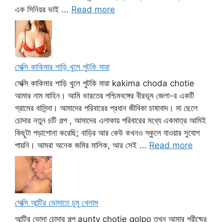
এক সিনিয়র ভাই ...
Read more
সেক্সি কাকিমার শাড়ি খুলে পুটকি মারা
সেক্সি কাকিমার শাড়ি খুলে পুটকি মারা kakima choda chotie
আমার নাম মাহিন। আমি ভারতের পশ্চিমবঙ্গের বীরভূম জেলা-র একটি
গ্রামের বাসিন্দা। আমাদের পরিবারের প্রধান জীবিকা চাষাবাদ। মা ছেলে
চোদার নতুন চটি গল্প , আমাদের এলাকায় পরিবারের মধ্যে একমাত্র আমিই
কিছুটা পড়াশোনা করেছি; বাড়ির আর কেউ কখনও স্কুলে যাওয়ার সুযোগ
পায়নি। আমরা অনেক জমির মালিক, আর সেই ...
Read more
সেক্সি আন্টির ভোদাতে চুমু খেলাম
আন্টির ভোদা চোদার গল্প aunty chotie golpo তখন আমার গ্রীষ্মের