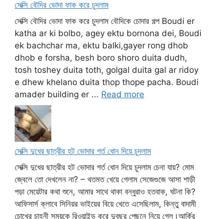
সেক্সি বৌদির ভোদা ফাক করে চুদলাম
সেক্সি বৌদির ভোদা ফাক করে চুদলাম বৌদিকে চোদার গল্প Boudi er
katha ar ki bolbo, agey ektu bornona dei, Boudi
ek bachchar ma, ektu balki,gayer rong dhob
dhob e forsha, besh boro shoro duita dudh,
tosh toshey duita toth, golgal duita gal ar ridoy
e dhew khelano duita thop thope pacha. Boudi
amader building er ...
Read more
সেক্সি দুধের ছাত্রীর হট ভোদার গর্ত ধোন দিয়ে চুদলাম
সেক্সি দুধের ছাত্রীর হট ভোদার গর্ত ধোন দিয়ে চুদলাম চেনা যায়? মোম
জ্বেলে তো দেখলেন না? – থতমত খেয়ে গেলাম সেজেগুজে আসা শাড়ী
পড়া মেয়েটার কথা শুনে, আমার সাথে থাকা বন্ধুরাও হতবাক, ঘটনা কি?
আফিসার্স ক্লাবে সিনিয়র ভাইয়ের বিয়ে খেতে এসেছিলাম, কিন্তু বাদামী
চোখের চাহনী সময়কে রিওয়াইন্ড করে দুবছর পেছনে নিয়ে গেল।আর্কির