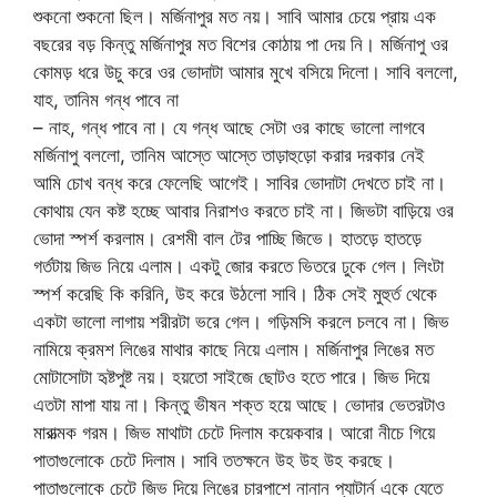
শুকনো শুকনো ছিল। মর্জিনাপুর মত নয়। সাবি আমার চেয়ে প্রায় এক
বছরের বড় কিন্তু মর্জিনাপুর মত বিশের কোঠায় পা দেয় নি। মর্জিনাপু ওর
কোমড় ধরে উচু করে ওর ভোদাটা আমার মুখে বসিয়ে দিলো। সাবি বললো,
যাহ, তানিম গন্ধ পাবে না
– নাহ, গন্ধ পাবে না। যে গন্ধ আছে সেটা ওর কাছে ভালো লাগবে
মর্জিনাপু বললো, তানিম আস্তে আস্তে তাড়াহুড়ো করার দরকার নেই
আমি চোখ বন্ধ করে ফেলেছি আগেই। সাবির ভোদাটা দেখতে চাই না।
কোথায় যেন কষ্ট হচ্ছে আবার নিরাশও করতে চাই না। জিভটা বাড়িয়ে ওর
ভোদা স্পর্শ করলাম। রেশমী বাল টের পাচ্ছি জিভে। হাতড়ে হাতড়ে
গর্তটায় জিভ নিয়ে এলাম। একটু জোর করতে ভিতরে ঢুকে গেল। লিংটা
স্পর্শ করেছি কি করিনি, উহ করে উঠলো সাবি। ঠিক সেই মুহুর্ত থেকে
একটা ভালো লাগায় শরীরটা ভরে গেল। গড়িমসি করলে চলবে না। জিভ
নামিয়ে ক্রমশ লিঙের মাথার কাছে নিয়ে এলাম। মর্জিনাপুর লিঙের মত
মোটাসোটা হৃষ্টপুষ্ট নয়। হয়তো সাইজে ছোটও হতে পারে। জিভ দিয়ে
এতটা মাপা যায় না। কিন্তু ভীষন শক্ত হয়ে আছে। ভোদার ভেতরটাও
মারাত্মক গরম। জিভ মাথাটা চেটে দিলাম কয়েকবার। আরো নীচে গিয়ে
পাতাগুলোকে চেটে দিলাম। সাবি ততক্ষনে উহ উহ উহ করছে।
পাতাগুলোকে চেটে জিভ দিয়ে লিঙের চারপাশে নানান প্যাটার্ন একে যেতে