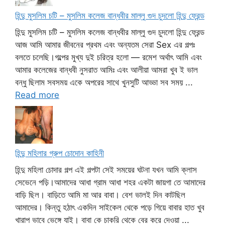
হিন্দু মুসলিম চটি – মুসলিম কলেজ বান্ধবীর মাল্লু গুদ চুদলো হিন্দু ফ্রেন্ড
হিন্দু মুসলিম চটি – মুসলিম কলেজ বান্ধবীর মাল্লু গুদ চুদলো হিন্দু ফ্রেন্ড
আজ আমি আমার জীবনের প্রথম এবং অন্যতম সেরা Sex এর গল্পঃ
বলতে চলেছি।গল্পের মুখ্য দুই চরিত্র হলো — রমেশ অর্থাৎ আমি এবং
আমার কলেজের বান্ধবী নুসরাত আমিঃ এবং আলীয়া আমরা খুব ই ভাল
বন্ধু ছিলাম সবসময় একে অপরের সাথে খুনসুটি আড্ডা সব সময় ...
Read more
হিন্দু মহিলার গ্রুপ চোদোন কাহিনী
হিন্দু মহিলা চোদার গল্প এই গল্পটা সেই সময়ের ঘটনা যখন আমি ক্লাস
সেভেনে পড়ি।আমাদের আধা গ্রাম আধা শহর একটা জায়গা তে আমাদের
বাড়ি ছিল। বাড়িতে আমি মা আর বাবা। বেশ ভালই দিন কাটছিল
আমাদের। কিন্তু হঠাৎ একদিন সাইকেল থেকে পড়ে গিয়ে বাবার হাত খুব
খারাপ ভাবে ভেঙ্গে যাই। বাবা কে চাকরি থেকে বের করে দেওয়া ...