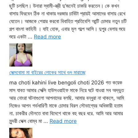
ছুটি চলছিল। উনারা স্বামী-স্ত্রী দু’জনেই চাকরি করতেন। কে কখন
বাসায় ফিরবেন ঠিক না থাকায় দরজার চাবিটা প্রায়ই আমাদের বাসায় রেখে
যেতেন। আজকে শেয়ার করবো বিবাহিত প্রতিবেশি আন্টি চোদার নতুন চটি
গল্প বাংলা কাহিনী । যাই হোক, এবার মূল গল্পে আসি। দুপুর বেলায় শুয়ে
শুয়ে একটা ...
Read more
সেক্সবোমা মা বাইরের লোকের সাথে গুদ মারাচ্ছে
ma choti kahini live bengoli choti 2026 গত কয়েক
মাস যাবত আমার সেক্সি হাউসওয়াইফ মাকে নিয়ে ঘটে যাওয়া সব অদ্ভুত
আর নোংরা ঘটনাগুলো আপনাদের বলছি. আমার বন্ধুরা না থাকলে, আমি
নিজেও আপন গর্ভধারিণী মাকে চোদার বিরল সৌভাগ্যের অধিকারী হতাম
না. চাকরীর দৌলতে বাবা বিদেশে থাকে বহু বছর ধরে. আমি আর আমার
সুন্দরী সেক্স বোম্ব মা ...
Read more