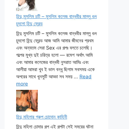
হিন্দু মুসলিম চটি – মুসলিম কলেজ বান্ধবীর মাল্লু গুদ
চুদলো হিন্দু ফ্রেন্ড
হিন্দু মুসলিম চটি – মুসলিম কলেজ বান্ধবীর মাল্লু গুদ
চুদলো হিন্দু ফ্রেন্ড আজ আমি আমার জীবনের প্রথম
এবং অন্যতম সেরা Sex এর গল্পঃ বলতে চলেছি।
গল্পের মুখ্য দুই চরিত্র হলো — রমেশ অর্থাৎ আমি
এবং আমার কলেজের বান্ধবী নুসরাত আমিঃ এবং
আলীয়া আমরা খুব ই ভাল বন্ধু ছিলাম সবসময় একে
অপরের সাথে খুনসুটি আড্ডা সব সময় ...
Read
more
হিন্দু মহিলার গ্রুপ চোদোন কাহিনী
হিন্দু মহিলা চোদার গল্প এই গল্পটা সেই সময়ের ঘটনা