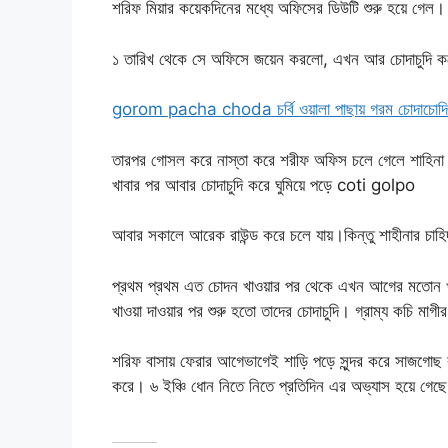
শরিফ মিয়ার কয়েকদিনের মধ্যে অফিসের ডিউটি শুরু হয়ে গেল।
১ তারিখ থেকে সে অফিসে জয়েন করলো, এখন আর চোদাচুদি কমে 
gorom pacha choda চর্বি ওয়ালা পাছায় গরম চোদাচোদি
তারপর গোসল করে নাস্তা করে শরীফ অফিস চলে গেলে শাহি
খাবার পর আবার চোদাচুদি করে ঘুমিয়ে পড়ে coti golpo
আবার সকালে আরেক রাউন্ড করে চলে যায়।কিন্তু শাহীনার চাহিদা
প্রথম প্রথম এত চোদন খাওয়ার পর থেকে এখন আগের মতোন খা
খাওয়া দাওয়ার পর শুরু হতো তাদের চোদাচুদি। গ্রাম্য কচি মাগীর
শরিফ বাসায় ফেরার আগেভাগেই শাড়ি পড়ে সুন্দর করে সাজগোছ
করে। ৬ ইঞ্চি ধোন নিতে নিতে প্রতিদিন এর অভ্যাস হয়ে গে