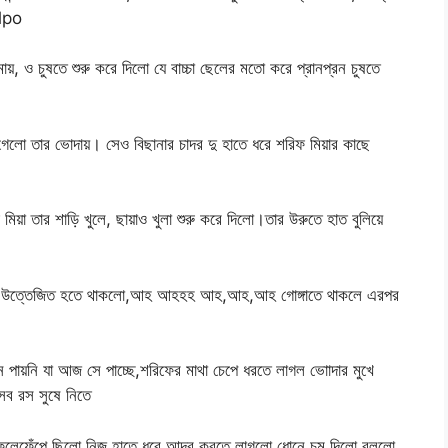
olpo
োয়, ও চুষতে শুরু করে দিলো যে বাচ্চা ছেলের মতো করে প্রানপ্রন চুষতে
গেলো তার ভোদায়। সেও বিছানার চাদর দু হাতে ধরে শরিফ মিয়ার কাছে
া তার শাড়ি খুলে, ছায়াও খুলা শুরু করে দিলো।তার উরুতে হাত বুলিয়ে
 আরো উত্তেজিত হতে থাকলো,আহ আহহহ আহ,আহ,আহ গোঙ্গাতে থাকলে এরপর
 পায়নি যা আজ সে পাচ্ছে,শরিফের মাথা চেপে ধরতে লাগল ভাোদার মুখে
সব রস সুষে নিতে
ুলেফেঁপে ছিলো নিজ হাতে ধরে আদর করতে লাগলো ধোনে চুমু দিলো বললো