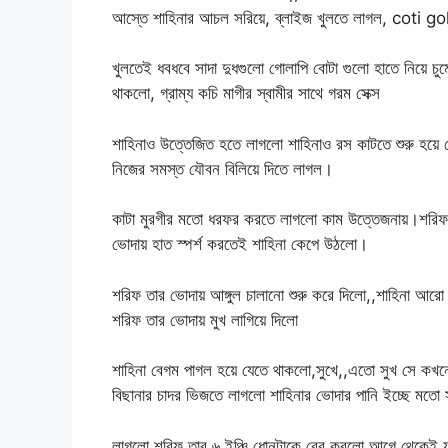
আস্তে শাহিনার আচল সরিয়ে, ব্লাইজ খুলতে লাগল, coti g
খুলতেই ধবধবে সাদা দুধগুলো গোলাপি বোটা গুলো হাতে নিয়ে চুম
থাকলো, গ্রাম্য কচি মাগীর স্বামীর সাথে গরম সেক্স
শাহিনাও উত্তেজিত হতে লাগলো শাহিনাও রস কাটতে শুরু হয়ে 
নিজের সমস্ত যৌবন বিলিয়ে দিতে লাগল।
কাটা মুরগীর মতো ধরফর করতে লাগলো কাম উত্তেজনায়।শরিফ মিয়
ভোদায় হাত স্পর্শ করতেই শাহিনা কেপে উঠলো।
শরিফ তার ভোদায় আঙ্গুল চালানো শুরু করে দিলো,,শাহিনা
শরিফ তার ভোদায় মুখ লাগিয়ে দিলো
শাহিনা বেগম পাগল হয়ে যেতে থাকলো,সুখে,,এতো সুখ সে কখনে
বিছানার চাদর ভিজতে লাগলো শাহিনার ভোদার পানি ইচ্ছে মতো 
লাগলো শরিফ তার ৬ ইঞ্চি ধোনটাকে বের করলো আগে থেকেই ফ