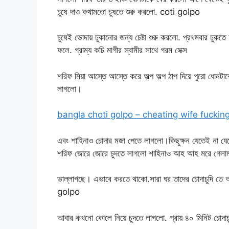
চুষে দাও কথামতো চুষতে শুরু করলো. coti golpo
চুষেই ভোদায় ঢুকানোর জন্য চেষ্টা শুরু করলো. প্রথমবার ঢুক
ফলে. গ্রাম্য কচি মাগীর স্বামীর সাথে গরম সেক্স
শরিফ মিয়া আস্তে আস্তে করে অল্প অল্প ঠাপ দিয়ে পুরো ধোনট
লাগলো।
bangla choti golpo – cheating wife fuckin
এবং শাহিনাও চোদার মজা পেতে লাগলো।কিছুক্ষন যেতেই না 
শরিফ জোরে জোরে চুদতে লাগলো শাহিনাও আহ আহ মরে গেলা
ভাল্লাগছে। এভাবে করতে থাকো.সারা ঘর তাদের চোদাচুদি
golpo
আবার কখনো কোলে নিয়ে চুদতে লাগলো. প্রায় ৪০ মিনিট চোদাচ