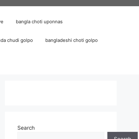
ve
bangla choti uponnas
uda chudi golpo
bangladeshi choti golpo
Search