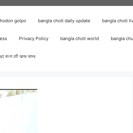
chodon golpo
bangla choti daily update
bangla choti li
ress
Privacy Policy
bangla choti world
bangla ch
 বাংলা চটি গল্পের আসর