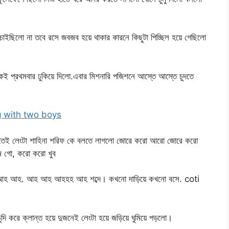
তে চাইছিলো না তবে রসে জবজব হয়ে থাকার কারনে কিছুটা পিচ্ছিল হয়ে গেছিলো
াকেই প্রথমবার ঢুকিয়ে দিলো.এবার মিশনারি পজিশনে আস্তে আস্তে চুদতে
g with two boys
যেতেই লেংটা শাহিনা শরিফ কে বলতে লাগলো জোরে করো আরো জোরে করো
ম গো, করো করো খুব
 তে আহ আহ. আহ আহ আহহহ আহ শব্দে। কখনো দাড়িয়ে কখনো বসে. coti
ুদি করে ক্লান্ত হয়ে দুজনেই লেংটা হয়ে জড়িয়ে ঘুমিয়ে পড়লো।