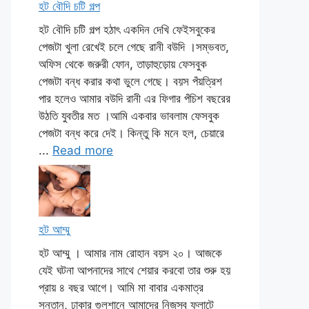
হট বৌদি চটি গল্প
হট বৌদি চটি গল্প হঠাৎ একদিন দেখি ফেইসবুকের
পেজটা খুলা রেখেই চলে গেছে রানী বউদি ।সম্ভবত,
অফিস থেকে জরুরী ফোন, তাড়াহুড়োয় ফেসবুক
পেজটা বন্ধ করার কথা ভুলে গেছে। বয়স পঁয়ত্রিশ
পার হলেও আমার বউদি রানী এর ফিগার পঁচিশ বছরের
উঠতি যুবতীর মত ।আমি একবার ভাবলাম ফেসবুক
পেজটা বন্ধ করে দেই। কিন্তু কি মনে হল, চেয়ারে
...
Read more
হট আম্মু
হট আম্মু । আমার নাম রোহান বয়স ২০। আজকে
যেই ঘটনা আপনাদের সাথে শেয়ার করবো তার শুরু হয়
প্রায় ৪ বছর আগে। আমি মা বাবার একমাত্র
সন্তান, ঢাকার গুলশানে আমাদের নিজস্ব ফ্লাটে