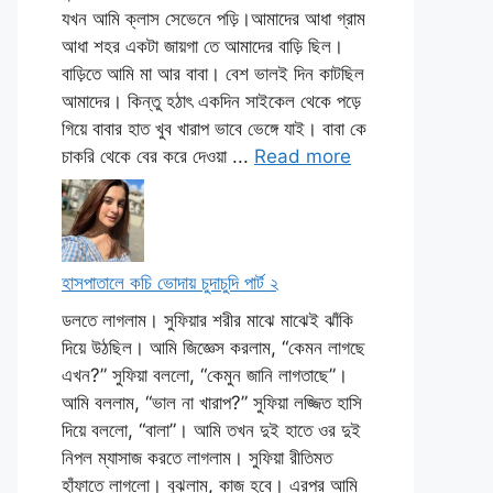
যখন আমি ক্লাস সেভেনে পড়ি।আমাদের আধা গ্রাম
আধা শহর একটা জায়গা তে আমাদের বাড়ি ছিল।
বাড়িতে আমি মা আর বাবা। বেশ ভালই দিন কাটছিল
আমাদের। কিন্তু হঠাৎ একদিন সাইকেল থেকে পড়ে
গিয়ে বাবার হাত খুব খারাপ ভাবে ভেঙ্গে যাই। বাবা কে
চাকরি থেকে বের করে দেওয়া ...
Read more
হাসপাতালে কচি ভোদায় চুদাচুদি পার্ট ২
ডলতে লাগলাম। সুফিয়ার শরীর মাঝে মাঝেই ঝাঁকি
দিয়ে উঠছিল। আমি জিজ্ঞেস করলাম, “কেমন লাগছে
এখন?” সুফিয়া বললো, “কেমুন জানি লাগতাছে”।
আমি বললাম, “ভাল না খারাপ?” সুফিয়া লজ্জিত হাসি
দিয়ে বললো, “বালা”। আমি তখন দুই হাতে ওর দুই
নিপল ম্যাসাজ করতে লাগলাম। সুফিয়া রীতিমত
হাঁফাতে লাগলো। বুঝলাম, কাজ হবে। এরপর আমি