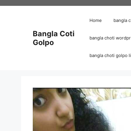
Skip
to
content
Home
bangla 
Bangla Coti
bangla choti wordp
Golpo
bangla choti golpo list