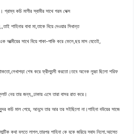
গ্রাম্য কচি মাগীর স্বামীর সাথে গরম সেক্স
,তাই শাহিনার বাবা মা,তাকে বিয়ে দেওয়ার সিধান্ত
 এক আত্মীয়ের সাথে বিয়ে পাকা-পাকি করে ফেলে,ছয় মাস যেতেই,
 থাকতো,লেখাপড়া শেষ করে ফ্রীল্যন্সী করতো।তবে অনেক লুচ্চা ছিলো শরিফ
ফ্লাট নেয় তার জন্য,,ঢাকায় এসে তারা বাসর রাত করে।
সুন্দর কচি মাল পেয়ে, আনন্দে তার আর তর সইছিলো না।শাহিনা বউয়ের সাজে
মান্টিক কথা বলতে লাগল,তারপর শাহিনা কে বুকে জরিয়ে স্বাদ নিলো,আস্তে