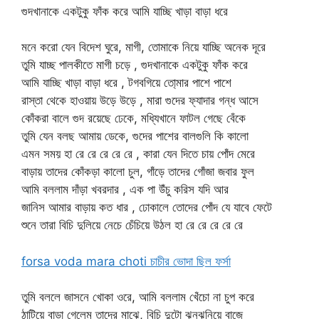
গুদখানাকে একটুকু ফাঁক করে আমি যাচ্ছি খাড়া বাড়া ধরে
মনে করো যেন বিদেশ ঘুরে, মাগী, তোমাকে নিয়ে যাচ্ছি অনেক দূরে
তুমি যাচ্ছ পালকীতে মাগী চড়ে , গুদখানাকে একটুকু ফাঁক করে
আমি যাচ্ছি খাড়া বাড়া ধরে , টগবগিয়ে তো্মার পাশে পাশে
রাস্তা থেকে হাওয়ায় উড়ে উড়ে , মারা গুদের ফ্যাদার গন্ধ আসে
কোঁকরা বালে গুদ রয়েছে ঢেকে, মধ্যিখানে ফাটল গেছে বেঁকে
তুমি যেন বলছ আমায় ডেকে, গুদের পাশের বালগুলি কি কালো
এমন সময় হা রে রে রে রে রে , কারা যেন দিতে চায় পোঁদ মেরে
বাড়ায় তাদের কোঁকড়া কালো চুল, গাঁড়ে তাদের গোঁজা জবার ফুল
আমি বললাম দাঁড়া খবরদার , এক পা উঁচু করিস যদি আর
জানিস আমার বাড়ায় কত ধার , ঢোকালে তোদের পোঁদ যে যাবে ফেটে
শুনে তারা বিচি দুলিয়ে নেচে চেঁচিয়ে উঠল হা রে রে রে রে রে
forsa voda mara choti চাচীর ভোদা ছিল ফর্সা
তুমি বললে জাসনে খোকা ওরে, আমি বললাম খেঁচো না চুপ করে
ঠাটিয়ে বাড়া গেলেম তাদের মাঝে, বিচি দুটো ঝনঝনিয়ে বাজে