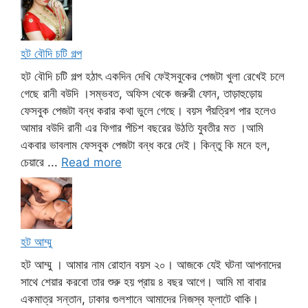
হট বৌদি চটি গল্প
হট বৌদি চটি গল্প হঠাৎ একদিন দেখি ফেইসবুকের পেজটা খুলা রেখেই চলে
গেছে রানী বউদি ।সম্ভবত, অফিস থেকে জরুরী ফোন, তাড়াহুড়োয়
ফেসবুক পেজটা বন্ধ করার কথা ভুলে গেছে। বয়স পঁয়ত্রিশ পার হলেও
আমার বউদি রানী এর ফিগার পঁচিশ বছরের উঠতি যুবতীর মত ।আমি
একবার ভাবলাম ফেসবুক পেজটা বন্ধ করে দেই। কিন্তু কি মনে হল,
চেয়ারে ...
Read more
হট আম্মু
হট আম্মু । আমার নাম রোহান বয়স ২০। আজকে যেই ঘটনা আপনাদের
সাথে শেয়ার করবো তার শুরু হয় প্রায় ৪ বছর আগে। আমি মা বাবার
একমাত্র সন্তান, ঢাকার গুলশানে আমাদের নিজস্ব ফ্লাটে থাকি।