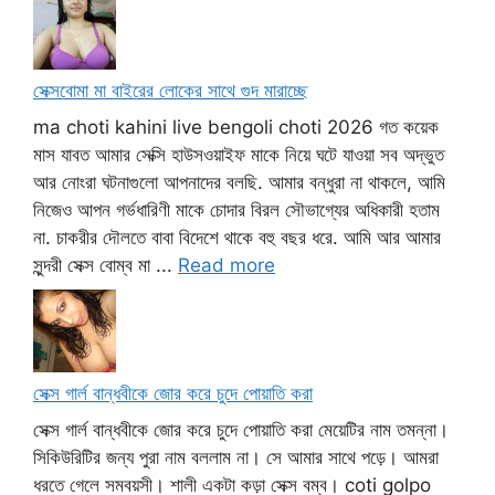
সেক্সবোমা মা বাইরের লোকের সাথে গুদ মারাচ্ছে
ma choti kahini live bengoli choti 2026 গত কয়েক
মাস যাবত আমার সেক্সি হাউসওয়াইফ মাকে নিয়ে ঘটে যাওয়া সব অদ্ভুত
আর নোংরা ঘটনাগুলো আপনাদের বলছি. আমার বন্ধুরা না থাকলে, আমি
নিজেও আপন গর্ভধারিণী মাকে চোদার বিরল সৌভাগ্যের অধিকারী হতাম
না. চাকরীর দৌলতে বাবা বিদেশে থাকে বহু বছর ধরে. আমি আর আমার
সুন্দরী সেক্স বোম্ব মা ...
Read more
সেক্স গার্ল বান্ধবীকে জোর করে চুদে পোয়াতি করা
সেক্স গার্ল বান্ধবীকে জোর করে চুদে পোয়াতি করা মেয়েটির নাম তমন্না।
সিকিউরিটির জন্য পুরা নাম বললাম না। সে আমার সাথে পড়ে। আমরা
ধরতে গেলে সমবয়সী। শালী একটা কড়া সেক্স বম্ব। coti golpo