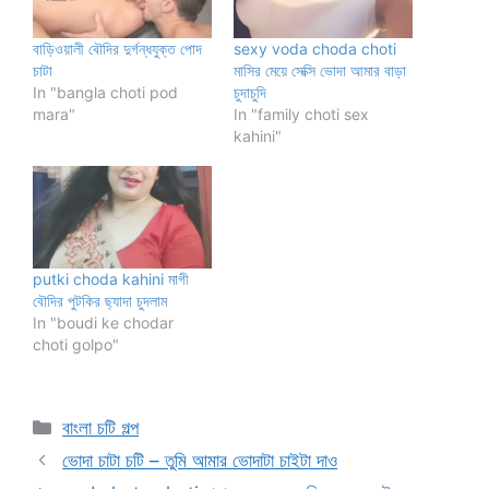
বাড়িওয়ালী বৌদির দুর্গন্ধযুক্ত পোদ
sexy voda choda choti
চাটা
মাসির মেয়ে সেক্সি ভোদা আমার বাড়া
In "bangla choti pod
চুদাচুদি
mara"
In "family choti sex
kahini"
putki choda kahini মাগী
বৌদির পুটকির ছ্যাদা চুদলাম
In "boudi ke chodar
choti golpo"
Categories
বাংলা চটি গল্প
ভোদা চাটা চটি – তুমি আমার ভোদাটা চাইটা দাও