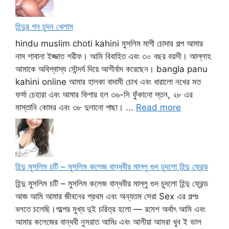
হিন্দুর গন চুদন খেলাম
hindu muslim choti kahini মুসলিম মাগী চোদার গল্প আমার
নাম শাবানা ইজ্জাত শরীফ। আমি বিবাহিত এবং ৩০ বছর বয়সী। আল্লাহ
আমাকে অবিশ্বাস্য সৌন্দর্য দিয়ে আশীর্বাদ করেছেন। bangla panu
kahini online আমার হালকা বাদামী চোখ এবং ধারালো নখের মত
ফর্সা চেহারা এবং আমার ফিগার হল ৩৬-সি ফুঁকানো স্তন, ২৮ এর
মাস্তানি কোমর এবং ৩৮ দুলানো পাছা। ...
Read more
হিন্দু মুসলিম চটি – মুসলিম কলেজ বান্ধবীর মাল্লু গুদ চুদলো হিন্দু ফ্রেন্ড
হিন্দু মুসলিম চটি – মুসলিম কলেজ বান্ধবীর মাল্লু গুদ চুদলো হিন্দু ফ্রেন্ড
আজ আমি আমার জীবনের প্রথম এবং অন্যতম সেরা Sex এর গল্পঃ
বলতে চলেছি।গল্পের মুখ্য দুই চরিত্র হলো — রমেশ অর্থাৎ আমি এবং
আমার কলেজের বান্ধবী নুসরাত আমিঃ এবং আলীয়া আমরা খুব ই ভাল