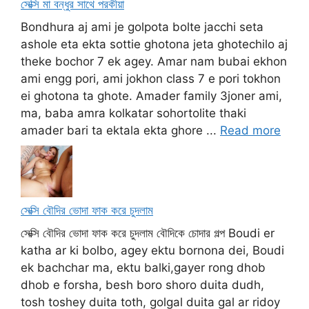
সেক্সি মা বন্ধুর সাথে পরকীয়া
Bondhura aj ami je golpota bolte jacchi seta
ashole eta ekta sottie ghotona jeta ghotechilo aj
theke bochor 7 ek agey. Amar nam bubai ekhon
ami engg pori, ami jokhon class 7 e pori tokhon
ei ghotona ta ghote. Amader family 3joner ami,
ma, baba amra kolkatar sohortolite thaki
amader bari ta ektala ekta ghore ...
Read more
সেক্সি বৌদির ভোদা ফাক করে চুদলাম
সেক্সি বৌদির ভোদা ফাক করে চুদলাম বৌদিকে চোদার গল্প Boudi er
katha ar ki bolbo, agey ektu bornona dei, Boudi
ek bachchar ma, ektu balki,gayer rong dhob
dhob e forsha, besh boro shoro duita dudh,
tosh toshey duita toth, golgal duita gal ar ridoy