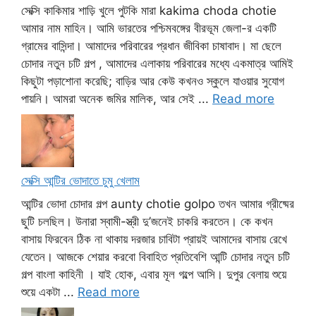
সেক্সি কাকিমার শাড়ি খুলে পুটকি মারা kakima choda chotie
আমার নাম মাহিন। আমি ভারতের পশ্চিমবঙ্গের বীরভূম জেলা-র একটি
গ্রামের বাসিন্দা। আমাদের পরিবারের প্রধান জীবিকা চাষাবাদ। মা ছেলে
চোদার নতুন চটি গল্প , আমাদের এলাকায় পরিবারের মধ্যে একমাত্র আমিই
কিছুটা পড়াশোনা করেছি; বাড়ির আর কেউ কখনও স্কুলে যাওয়ার সুযোগ
পায়নি। আমরা অনেক জমির মালিক, আর সেই ...
Read more
সেক্সি আন্টির ভোদাতে চুমু খেলাম
আন্টির ভোদা চোদার গল্প aunty chotie golpo তখন আমার গ্রীষ্মের
ছুটি চলছিল। উনারা স্বামী-স্ত্রী দু’জনেই চাকরি করতেন। কে কখন
বাসায় ফিরবেন ঠিক না থাকায় দরজার চাবিটা প্রায়ই আমাদের বাসায় রেখে
যেতেন। আজকে শেয়ার করবো বিবাহিত প্রতিবেশি আন্টি চোদার নতুন চটি
গল্প বাংলা কাহিনী । যাই হোক, এবার মূল গল্পে আসি। দুপুর বেলায় শুয়ে
শুয়ে একটা ...
Read more