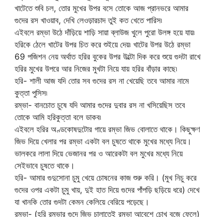
খাটেতে শুবি চল, তোর মুখের উপর বসে তোকে আজ প্রানভরে আমার
গুদের রস খাওয়াব, দেখি লেওড়ারচাদ তুই কত খেতে পারিস৷
এইবলে রম্ভা উঠে দাঁড়িয়ে শাড়ি সায়া ব্লাউজ খুলে পুরো উলঙ্গ হয়ে যায়৷
হরিকে ঠেলে খাটের উপর চিত করে শুইয়ে দেয়৷ খাটের উপর উঠে রম্ভা
69 পজিশন নেয় অর্থাত হরির বুকের উপর উল্টো দিক করে শুয়ে গুদটা রাখে
হরির মুখের উপরে আর নিজের মুখটা নিয়ে যায় হরির বাঁড়ার কাছে৷
হরি- শালী আজ যদি তোর সব গুদের রস না খেয়েছি তবে আমার নামে
কুত্তা পুসিস৷
রম্ভা- বানচোত চুষে যদি আমার গুদের দুবার রস না খসিয়েছিস তবে
তোকে আমি হরিকুত্তা বলে ডাকব৷
এইবলে হরির অণ্ডকোষদুটোর গায়ে রম্ভা জিভ বোলাতে থাকে। কিছুক্ষণ
জিভ দিয়ে খেলার পর রম্ভা একটা বল চুষতে থাকে মুখের মধ্যে নিয়ে।
ভালকরে লালা দিয়ে ভেজানর পর ও আরেকটা বল মুখের মধ্যে নিয়ে
সেইভাবে চুষতে থাকে।
হরি- আমার গুদুসোনা চুমু খেয়ে চোষনের কাজ শুরু করি। (মুখ নিচু করে
গুদের ওপর একটা চুমু খায়, দুই হাত দিয়ে গুদের পাঁপড়ি ছড়িয়ে ধরে) দেখে
যা খানকি তোর গুদটা কেমন কেলিয়ে বেরিয়ে পড়েছে।
রম্ভা- (হরি রম্ভার গুদে জিভ চালাতেই রম্ভা আবেশে চোখ বুজে ফেলে)