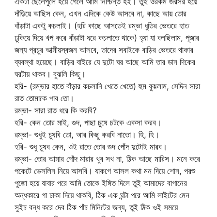
একটা ছেলেপুলে হয়ে গেলে আমি নিশ্চিন্ত হই। তুই ওরকম জরসর হয়ে
দাঁড়িয়ে আছিস কেন, এখন এদিকে কেউ আসবে না, কাছে আয় তোর
বাঁড়াটা একটু কচলাই। (হরি কাছে আসতেই রম্ভা ধুতির ভেতরে হাত
ঢুকিয়ে দিয়ে খপ করে বাঁড়াটা ধরে কচলাতে থাকে) হ্যা যা বলছিলাম, পূজার
জন্য প্রচুর আত্মীয়স্বজন আসবে, তাদের সবাইকে বাড়ির ভেতরে থাকার
ব্যবস্থা হয়েছে। বাড়ির বাইরে যে দুটো ঘর আছে আমি তার ডান দিকের
ঘরটায় থাকব। বুঝলি কিছু।
হরি- (রম্ভার হাতে বাঁড়ার কচলানি খেতে খেতে) হুম বুঝলাম, সেদিন সারা
রাত তোমাকে পাব তো।
রম্ভা- সারা রাত ধরে কি করবি?
হরি- কেন তোর মাই, গুদ, পাছা চুষে চটকে একসা করব।
রম্ভা- শুধুই চুষবি তো, আর কিছু করবি নাতো। হি, হি।
হরি- শুধু চুষব কেন, ওই রাতে তোর গুদ পোঁদ দুটোই মারব।
রম্ভা- তোর আমার পোঁদ মারার খুব সখ না, ঠিক আছে মারিস। মনে করে
পকেটে ভেসলিন নিয়ে আসবি। যাকগে আসল কথা মন দিয়ে শোন, পরশু
পুজো হয়ে যাবার পরে আমি তোকে ইঙ্গিত দিলে তুই আমাদের বাগানের
অন্ধকারে গা ঢাকা দিয়ে থাকবি, ঠিক এক ঘন্টা পরে আমি লাইটের মেন
সুইচ বন্ধ করে দেব ঠিক পাঁচ মিনিটের জন্য, তুই ঠিক ওই সময়ে