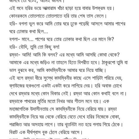
জানবে তো বটেই, আমিই জানাব।
এই শুনে হরির ভয়ে আত্মারাম খাঁচা ছাড়া হয়ে যাবার উপক্রম হয়।
কোনরকমে তোতলাতে তোতলাতে হরি তার শেষ তাস ফেলে।
হরি- বগলা ভুল করে আমি তোর ঘরে ঢুকে পড়েছি আসলে আমার পাশের
ঘরে ঢোকার কথা ছিল…
বগলা- মানে… পাশের ঘরে তোর ঢোকার কথা ছিল এর মানে কি?
হরি- বৌদি, তুমি তো কিছু বল!
রম্ভা- আমি! আমি কি বলব? এর মধ্যে আমি আসছি কোথা থেকে?
আমাকে এর মধ্যে জড়িও না তাহলে হিতে বিপরীত হবে। ঠাকুরপো তুমি যা
ভাল বুঝবে কর, আমি কাদম্বিনীকে আমার ঘরে নিয়ে যাচ্ছি।
এই বলে রম্ভা ধীরে সুস্থে কাদম্বিনীর কাছে এসে শাড়িটা পরিয়ে দেয়,
ব্লাউজের হুকগুলো একটা একটা করে লাগিয়ে দেয়। হরি অবাক চোখে
দেখে রম্ভার মধ্যে কোন বিকার নেই। রম্ভা আর কোন কথাই বলে না।
রম্ভাকে পাথরের মূর্তির মতো নিথর আর শীতল মনে হয়। এক
মহাজাগতিক উদাসীনতায় সে কাদম্বিনীকে নিয়ে বেরিয়ে যায়। রম্ভা
কাদম্বিনীকে নিয়ে ঘর থেকে বেরিয়ে যেতে দেখে হরির নিজেকে বোকা,
পরাজিত আর অসহায় লাগে। তার থুতনিটা নত হয়ে গলায় গিয়ে ঠেকে।
বিরাট এক দীর্ঘশ্বাস বুক ঠেলে বেরিয়ে আসে।