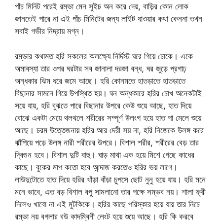
পাঁচ মিনিট পরেই রম্ভা মেন সুইচ অন করে দেয়, বাড়ির কোন লোক
জানতেই পারে না এই পাঁচ মিনিটের জন্য লাইট যাওয়ার কথা কেননা তখন
সবাই গভীর নিদ্রায় মগ্ন।
রম্ভার কথামত হরি সকলের অলক্ষ্যে নির্দিস্ট ঘরে গিয়ে ঢোকে। একে
অমাবস্যা তার ওপর ঘরটার সব জানালা দরজা বন্ধ, ঘর জুড়ে প্রগাঢ়
অন্ধকার ঝিম ধরে জমে আছে। হরি কোনমতে হাতড়াতে হাতড়াতে
বিছানার সামনে গিয়ে উপস্থিত হয়। ঘন অন্ধকারে হরির চোখ অনেকটাই
সয়ে যায়, হরি বুঝতে পারে বিছানার উপরে কেউ শুয়ে আছে, হাত দিয়ে
বোঝে একটা মেয়ে থলথলে শরীরের সম্পূর্ণ উলংগ হয়ে হাত পা মেলে শুয়ে
আছে। চরম উত্তেজনায় হরির আর দেরী সয় না, হরি নিজেকে উলঙ্গ করে
ঝাঁপিয়ে পড়ে উলঙ্গ নারী শরীরের উপরে। বিশাল শরীর, শরীরের বেড় তার
দ্বিগুন হবে। বিশাল দুটি বাহু। ঘাড় মাথা এক হয়ে মিশে গেছে কাধের
কাছে। বুকের মাপ কতো হবে আন্দাজ করতেও হরির ভয় লাগে।
লাউদুটোতে হাত দিয়ে হরির খাঁড়া বাঁড়া চুপসে ছোট নুনু হয়ে যায়। হরি মনে
মনে ভাবে, এত বড় বিশাল বপু সামলানো তার পক্ষে সম্ভব নয়। শালা ফ্রী
দিলেও খাবো না এই মুটকিকে। হরির কাছে পরিস্কার হয়ে যায় তার নিচে
রম্ভা নয় বগলার বউ কাদম্বিনী লেংট হয়ে শুয়ে আছে। হরি কি করবে