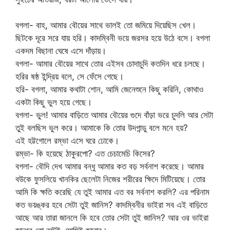
বগলা- বাহ, আমার বৌয়ের সাথে ভালই তো জমিয়ে দিয়েছিস খেল।
ছিটকে দূরে সরে যায় হরি। কাদম্বিনী ভয়ে জরসর হয়ে উঠে বসে। বগলা
একদম বিছানা ঘেষে এসে দাঁড়ায়।
বগলা- আমার বৌয়ের সাথে তোর এইসব চোদাচুদি কতদিন ধরে চলছে।
হরির ষষ্ঠ ইন্দ্রিয় বলে, সে ফেঁসে গেছে।
হরি- বগলা, আমার কথাটা শোন, আমি জেনেশুনে কিছু করিনি, কোথাও
একটা কিছু ভুল হয়ে গেছে।
বগলা- ভুল! আমার বাড়িতে আমার বৌয়ের গুদে বাঁড়া ভরে চুদলি আর সেটা
তুই বলছিস ভুল করে। আমাকে কি তোর উদগান্ডু বলে মনে হয়?
এই হট্টগোলে রম্ভা এসে ঘরে ঢোকে।
রম্ভা- কি হয়েছে ঠাকুরপো? এত চেচামেচি কিসের?
বগলা- বৌদি দেখ আমার বন্ধু আমার কত বড় সর্বনাশ করেছে। আমার
বউকে ফুসলিয়ে খানকির ছেলেটা নিজের শরীরের ক্ষিদে মিটিয়েছে। তোর
আমি কি ক্ষতি করেছি যে তুই আমার এত বর সর্বনাশ করলি? এর পরিনাম
কত ভয়ঙ্কর হবে সেটা তুই জানিস? কাদম্বিনীর ভাইরা সব এই বাড়িতে
আছে আর তারা জানলে কি হবে তোর সেটা তুই জানিস? আর ওর ভাইরা