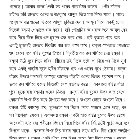
খসেছে। আবার রম্ভা তৈরী হয় পরের বারেরটার জন্যে। পোঁদ চাটতে
চাটতে হরি রম্ভার গুদের ভগাঙ্কুরে আঙ্গুল দিয়ে ঘষা দিতে থাকে। মাঝে
মধ্যে আবার গুদের ভিতরে আঙ্গুল ঢুকিয়ে দেয়। আঙ্গুল দিয়ে একটু চোদা
দিতেই রম্ভা গোঙাতে শুরু করে। হরি গোঙানির আওয়াজ শুনে আঙ্গুল বের
করে নিয়ে জিভ দিয়ে গুদ চুষতে শুরু করে দেয়। হরি বুঝতে পারে আর
একটু চুষলেই রম্ভার দ্বিতীয় বার জল খসে যাবে। রম্ভা গোঙাতে গোঙাতে
গুদ ঠেসে ধরে হরির মুখের উপরে। দ্বিতীয় বার রস খসিয়ে দেয় রম্ভা।
রম্ভা উঠে ঘুরে গিয়ে হরির শরীরের দুই দিকে দুটো পা দিয়ে ওর দিকে মুখ
করে একটু পাছাটা তুলে হরির বাঁড়াকে ধরে ওর গুদের মুখে ঠেকায়। রম্ভা
বাঁড়ার উপরে বসতেই আস্তে আস্তে বাঁড়াটা গুদের ভিতর প্রবেশ করে।
দুবার রস খসিয়ে গুদের ভিতরটা বেশ হড়হড় করে। একসময় হরির বাঁড়া
পুরো ঢুকে যায় রম্ভার গুদের ভিতর। রম্ভা হরির বুকের উপর হাত রেখে
কোমরটা উপর নিচ করে ঠাপাতে শুরু করে। কখনো জোরে কখনো ধীরে।
রম্ভা ঠোঁট কামড়ে ধরে, চুলগুলো সব পিছন থেকে সামনে এসে পড়ে, ঘন
ঘন নিঃশ্বাস ফেলে। একসময় রম্ভা একটা হাত হরির বুকের উপর রেখে
আরেকটা হাত ওর শরীরের পিছনে নিয়ে গিয়ে হরির বিচিদুটো মুঠো করে ধরে
টিপতে থাকে। রম্ভার উপর নিচ করার সাথে সাথে হরিও নিচ থেকে তলঠাপ
দিতে থাকে। রম্ভা একটু ঝুঁকে পরে উপর থেকে ঠাপ দিতে থাকে। রম্ভা