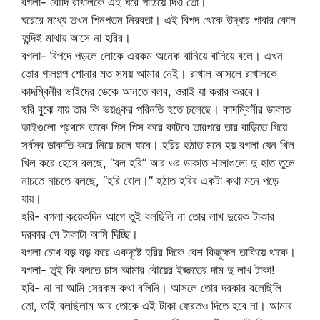
বগলা- বৌদি রাখালকে এই ঘরে পাঠিয়ে দিও তো।
ঘরেরে মধ্যে তখন পিনপতন নিরবতা। এই বিপদ থেকে উদ্ধার পাবার কোন
ফন্দিই মাথায় আসে না হরির।
বগলা- বিপদে পড়লে লোকে এরকম অনেক বানিয়ে বানিয়ে বলে। এখন
তোর গালগল্প শোনার মত সময় আমার নেই। রাখাল আসলে রাখালকে
কাদম্বিনীর ভাইদের ডেকে আনতে বলব, ওরাই যা করার করবে।
হরি বুঝে যায় তার কি ভয়ঙ্কর পরিনতি হতে চলেছে। কাদম্বিনীর ডাকাত
ভাইগুলো প্রথমে তাকে পিস পিস করে কাটবে তারপরে তার বাড়িতে গিয়ে
সর্বস্ব ডাকাতি করে নিয়ে চলে যাবে। হরির হঠাত মনে হয় বগলা যেন খিল
খিল করে হেসে বলছে, “বল হরি” আর ওর ডাকাত শালাগুলো দু হাত তুলে
নাচতে নাচতে বলছে, “হরি বোল।” হঠাত হরির একটা কথা মনে পড়ে
যায়।
হরি- বগলা কয়েকদিন আগে তুই বলছিলি না তোর লাখ দুয়েক টাকার
দরকার সে টাকাটা আমি দিচ্ছি।
বগলা চোখ বড় বড় করে একদৃষ্টে হরির দিকে বেশ কিছুক্ষন তাকিয়ে থাকে।
বগলা- তুই কি বলতে চাস আমার বৌয়ের ইজ্জতের দাম দু লাখ টাকা!
হরি- না না আমি সেরকম কথা বলিনি। আসলে তোর দরকার বলেছিলি
তো, তাই বলছিলাম আর তোকে এই টাকা ফেরতও দিতে হবে না। আমার