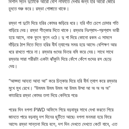
বিশাল স্তন দুটোকে আরো বেশি লাফাতে দেখার জন্য হরি আরো জোরে
চুদতে শুরু করে। রম্ভা গোঙ্গাতে থাকে।
রম্ভা পা দুটো দিয়ে হরির কোমর জড়িয়ে ধরে। হরি দাঁত চেপে চোদার গতি
বাড়িয়ে দেয়। রম্ভা শীত্কার দিতে থাকে। রম্ভার নিঃশ্বাস-প্রশ্বাস ভারী
হয়ে আসে, নাক ফুলে ফুলে ওঠে। দু পা দিয়ে কোনো রকম এ সামলে
দাঁড়িয়ে ঠাপ দিতে দিতে হরির বীর্য ত্যাগের সময় হয়ে আসে৷ বেশিক্ষণ আর
ধরে রাখতে পারে না। রম্ভার গুদের ভিতর বমি করে দেয়। সাথে সাথে
রম্ভার সারা শরীরটা একটা ঝাঁকুনি দিয়ে কেঁপে কেঁপে গুদের রস ছেড়ে
দেয়।
“আহ্হ্হা আহহা আহা আ” করে চিত্কার দিয়ে হরি বীর্য ত্যাগ করে রম্ভার
মুখে মুখ রেখে। “উমমম উমম উমম আ উমম উম্মা আ অ অ অ অ”
কাতরিয়ে রম্ভা কোমর তলা দিয়ে কেলিয়ে পরে৷
পরের দিন বগলা PWD অফিসে গিয়ে বড়বাবুর সাথে দেখা করতে গিয়ে
জানতে পারে বড়বাবু দশ দিনের ছুটিতে আছে৷ বগলা মনমরা হয়ে ফিরে
আসে৷ রম্ভা সান্তনা দিয়ে বলে, দশ দিন দেখতে দেখতে কেটে যাবে, এত