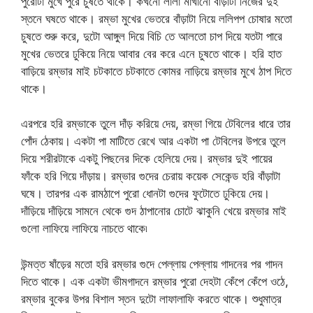
পুরোটা মুখে পুরে চুষতে থাকে। কখনো লালা মাখানো বাড়াটা নিজের দুই
স্তনে ঘষতে থাকে। রম্ভা মুখের ভেতরে বাঁড়াটা নিয়ে ললিপপ চোষার মতো
চুষতে শুরু করে, দুটো আঙ্গুল দিয়ে বিচি তে আলতো চাপ দিয়ে যতটা পারে
মুখের ভেতরে ঢুকিয়ে নিয়ে আবার বের করে এনে চুষতে থাকে। হরি হাত
বাড়িয়ে রম্ভার মাই চটকাতে চটকাতে কোমর নাড়িয়ে রম্ভার মুখে ঠাপ দিতে
থাকে।
এরপরে হরি রম্ভাকে তুলে দাঁড় করিয়ে দেয়, রম্ভা গিয়ে টেবিলের ধারে তার
পোঁদ ঠেকায়। একটা পা মাটিতে রেখে আর একটা পা টেবিলের উপরে তুলে
দিয়ে শরীরটাকে একটু পিছনের দিকে হেলিয়ে দেয়। রম্ভার দুই পায়ের
ফাঁকে হরি গিয়ে দাঁড়ায়। রম্ভার গুদের চেরায় কয়েক সেকেন্ড হরি বাঁড়াটা
ঘষে। তারপর এক রামঠাপে পুরো ধোনটা গুদের ফুটোতে ঢুকিয়ে দেয়।
দাঁড়িয়ে দাঁড়িয়ে সামনে থেকে গুদ ঠাপানোর চোটে ঝাকুনি খেয়ে রম্ভার মাই
গুলো লাফিয়ে লাফিয়ে নাচতে থাকে৷
উন্মত্ত ষাঁড়ের মতো হরি রম্ভার গুদে পেল্লায় পেল্লায় গাদনের পর গাদন
দিতে থাকে। এক একটা ভীমগাদনে রম্ভার পুরো দেহটা কেঁপে কেঁপে ওঠে,
রম্ভার বুকের উপর বিশাল স্তন দুটো লাফালাফি করতে থাকে। শুধুমাত্র