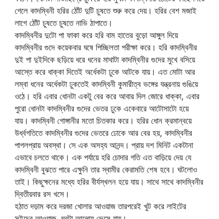
গেলে কাদম্বিনী হরির ঠোঁট দুটি চুষতে শুরু করে দেয়। হরির বেশ মজাই
লাগে ঠোঁট চুষতে চুষতে নাভি ঠাপাতে।
কাদম্বিনীর দুটো পা ফাকা করে হরি বাম হাতের বুড়ো আঙ্গুল দিয়ে
কাদম্বিনীর গুদে কয়েকবার ঘষে পিচ্ছিলতা পরীক্ষা করে। হরি কাদম্বিনীর
দুই পা দুইদিকে ছড়িয়ে ধরে ধনের মাথাটা কাদম্বিনীর গুদের মুখে বসিয়ে
আস্তে করে ধাক্কা দিতেই অর্ধেকটা ঢুকে আটকে যায়। এত মোটা আর
লম্বা ধনের অর্ধেকটা ঢুকতেই কাদম্বিনী কুমারীত্ব ভঙ্গের যন্ত্রনায় গুঙিয়ে
ওঠে। হরি এবার ধোনটা একটু বের করে আবার দিল জোরে ধাক্কা, এবার
পুরো ধোনটা কাদম্বিনীর গুদের ভেতর ঢুকে একেবারে আটোসাটো হয়ে
যায়। কাদম্বিনী গোঙ্গানীর মতো চিতকার করে। হরির ধোন ক্রমান্বয়ে
উর্ধ্বগতিতে কাদম্বিনীর গুদের ভেতরে ঢোকে আর বের হয়, কাদম্বিনীর
পাগলপ্রায় অবস্থা। সে এক অসহ্য আনন্দ। প্রায় দশ মিনিট একটানা
এভাবে চলতে থাকে। এক পর্যায়ে হরি চোদার গতি এত বাড়িয়ে দেয় যে
কাদম্বিনী বুঝতে পারে এক্ষুনি তার স্বামীর কেরামতি শেষ হবে। ঘটলোও
তাই। কিছুক্ষনের মধ্যে হরির বীর্যস্খলন হয়ে যায়। সাথে সাথে কাদম্বিনীর
দ্বিতীয়বার রস খসে।
হঠাত দড়াম করে দরজা খোলার আওয়াজ তারপরেই খুট করে লাইটের
সুইচের আওয়াজ, ঘরটা আলোয় ভেসে যায়।