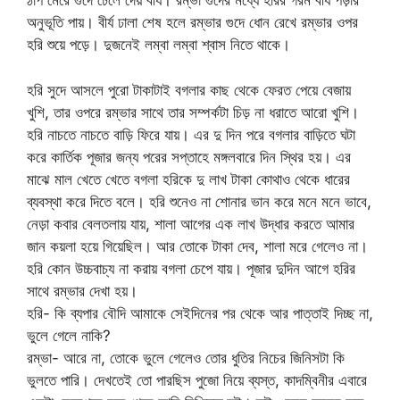
ঠাপ মেরে গুদে ঢেলে দেয় বীর্য। রম্ভা গুদের মধ্যে হরির গরম বীর্য পড়ার
অনুভূতি পায়। বীর্য ঢালা শেষ হলে রম্ভার গুদে ধোন রেখে রম্ভার ওপর
হরি শুয়ে পড়ে। দুজনেই লম্বা লম্বা শ্বাস নিতে থাকে।
হরি সুদে আসলে পুরো টাকাটাই বগলার কাছ থেকে ফেরত পেয়ে বেজায়
খুশি, তার ওপরে রম্ভার সাথে তার সম্পর্কটা চিড় না ধরাতে আরো খুশি।
হরি নাচতে নাচতে বাড়ি ফিরে যায়। এর দু দিন পরে বগলার বাড়িতে ঘটা
করে কার্তিক পূজার জন্য পরের সপ্তাহে মঙ্গলবারে দিন স্থির হয়। এর
মাঝে মাল খেতে খেতে বগলা হরিকে দু লাখ টাকা কোথাও থেকে ধারের
ব্যবস্থা করে দিতে বলে। হরি শুনেও না শোনার ভান করে মনে মনে ভাবে,
নেড়া কবার বেলতলায় যায়, শালা আগের এক লাখ উদ্ধার করতে আমার
জান কয়লা হয়ে গিয়েছিল। আর তোকে টাকা দেব, শালা মরে গেলেও না।
হরি কোন উচ্চবাচ্য না করায় বগলা চেপে যায়। পূজার দুদিন আগে হরির
সাথে রম্ভার দেখা হয়।
হরি- কি ব্যপার বৌদি আমাকে সেইদিনের পর থেকে আর পাত্তাই দিচ্ছ না,
ভুলে গেলে নাকি?
রম্ভা- আরে না, তোকে ভুলে গেলেও তোর ধুতির নিচের জিনিসটা কি
ভুলতে পারি। দেখতেই তো পারছিস পুজো নিয়ে ব্যস্ত, কাদম্বিনীর এবারে