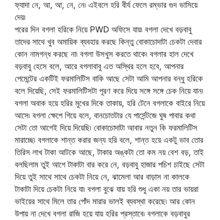
ফ্যাদা নে, আ, আ, নে, নে৷ এইবলে হরি বীর্য ফেলে রম্ভার গুদ ভাসিয়ে
দেয়৷
পরের দিন বগলা হরিকে নিয়ে PWD অফিসে যায়৷ বগলা দেখে বড়বাবু
তাদের সাথে খুব অমায়িক ব্যবহার করছে কিন্তু বোকাচোদাটা চেকটা দেবার
কোন নামগন্ধ করছে না৷ বগলা উসখুস করতে থাকে৷ বগলার হাল দেখে
বড়বাবু হেসে বলে, আরে বগলাবাবু এত অস্থির হলে হবে, আপনার
পেমেন্টের একটিই ফরমালিটিস বাকি আছে সেটা আমি আপনার বন্ধু হরিকে
বলে দিয়েছি, সেই ফরমালিটিসটা পূরণ করে দিয়ে সঙ্গে সঙ্গে চেক নিয়ে যান৷
বগলা অবাক হয়ে হরির মুখের দিকে তাকায়, হরি টেনে বগলাকে বাইরে নিয়ে
আসে৷ বগলা ক্ষেপে গিয়ে বলে, বানচোতটার যে পার্সেন্টজে ঘুষ পাবার কথা
সেটা তো আগেই দিয়ে দিয়েছি৷ বোকাচোদাটা আবার নতুন কি ফরমালিটিস
মারাচ্ছে৷ বগলাকে শান্ত করার জন্য হরি বলে, শান্ত হয়ে একটু ভাব তোর
তিরিস লাখ টাকা আটকে আছে, টাকার অঙ্কটা তো কম নয় বেশ বড়, তাই
বলছিলাম তুই আগে টাকাটা বার করে নে, বড়বাবু হাজার পচিশ চাইছে সেটা
দিয়ে তুই সাথে সাথে চেকটা নিয়ে নে, ঝামেলা আর বাড়াস না কালকে
টাকাটা দিয়ে চেকটা নিয়ে যা৷ বগলা বুঝে যায় হরি শুধু একা নয় তার ভায়রা
ভাইয়ের সাথে মিলে তার পোঁদ মারার ভালই ব্যবস্থা করেছে৷ আর কোন
উপায় না দেখে বগলা রাজি হয়ে যায় হরির প্রস্তাবে৷ বগলাকে বড়বাবুর