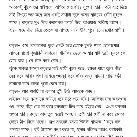
আরেকটু ঝুঁকে ওর মাইগুলো এগিয়ে দেয় হরির মুখে। হরি একটা হাত দিয়ে
মাই টিপতে শুরু করে আর একটু মাথাটা তুলে অন্য মাইয়ের বোঁটা চুষতে
থাকে। রম্ভার মুখ দিয়ে ক্রমাগত ‘আহ’ ‘উহ’ আওয়াজ বেরিয়ে আসে।
হরি- গুদে বাঁড়া নিয়ে তোকে যা লাগছে না মাইরি, পুরো চোদনখোর মাগী।
রম্ভা- ওরে বোকাচোদা পুরো লেংট হয়ে তোকে চুদছি শালা চোদনখোর
লাগবে নাতো পূজারিনী লাগবে। খানকির ছেলে আমার মাই দুটো চুষবে কে,
তোর বাবা। নে ভাল করে চোষ।
ঝুঁকে থাকার জন্যে রম্ভার মাই দুটো ঝুলে পড়ে, রম্ভা পাছা তুলে বাঁড়া
বের করে আবার পাছা নামিয়ে গুদস্থ করে হরির লম্বা বাঁড়া। পাছা ওঠা
নামানো করে রম্ভা পুরো ঘেমে যায়।
রম্ভা- আর পারছি না এবারে তুই উঠে আমাকে চোদ।
এইকথা শুনে রম্ভাকে জড়িয়ে ধরে উঠে পড়ে হরি। আলিঙ্গনবদ্ধ অবস্থায়
গুদ থেকে বাঁড়া বের না করে রম্ভাকে চিত করে শুইয়ে দেয়। এখন রম্ভার
ওপরে হরি। রম্ভা কামাতুরা হয়েই আছে। তাই হরি দেরী না করে জোরে
জোরে ঠাপ দিতে থাকে। অল্প সময়েই রম্ভা ‘উঈঈ মাআআ ’ করে জল
খসাতে থাকে। হরি ঠাপানো বন্ধ করে না, দুদ্দার গতিতে আরও কয়েকটা