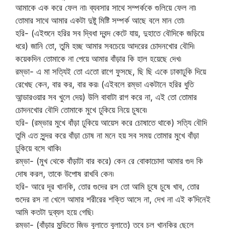
আমাকে এক করে ফেল না৷ ব্যবসার সাথে সম্পর্ককে গুলিয়ে ফেল না৷
তোমার সাথে আমার একটা দুষ্টু মিষ্টি সম্পর্ক আছে বলে মান তো৷
হরি- (এইশুনে হরির সব দ্বিধা দ্বন্দ কেটে যায়, দুহাতে বৌদিকে জড়িয়ে
ধরে) জানি তো, তুমি হচ্ছ আমার সবচেয়ে আদরের চোদনখোর বৌদি৷
কয়েকদিন তোমাকে না পেয়ে আমার বাঁড়ার কি হাল হয়েছে দেখ৷
রম্ভা- এ মা সত্যিই তো এতো রাগে ফুসছে, ছি ছি একে ঢাকাঢুকি দিয়ে
রেখেছ কেন, বার কর, বার কর৷ (এইবলে রম্ভা একটানে হরির ধুতি
আন্ডারওয়ার সব খুলে দেয়) উলি বাবাটা রাগ করে না, এই তো তোমার
চোদনখোর বৌদি তোমাকে মুখে ঢুকিয়ে নিয়ে চুষবে৷
হরি- (রম্ভার মুখে বাঁড়া ঢুকিয়ে আয়েস করে চোষাতে থাকে) সত্যি বৌদি
তুমি এত সুন্দর করে বাঁড়া চোষ না মনে হয় সব সময় তোমার মুখে বাঁড়া
ঢুকিয়ে বসে থাকি৷
রম্ভা- (মুখ থেকে বাঁড়াটা বার করে) কেন রে বোকাচোদা আমার গুদ কি
দোষ করল, তাকে উপোষ রাখবি কেন৷
হরি- আরে দূর খানকি, তোর গুদের রস তো আমি চুষে চুষে খাব, তোর
গুদের রস না খেলে আমার শরীরের শক্তি আসে না, দেখ না এই ক’দিনেই
আমি কতটা দুব্যল হয়ে গেছি৷
রম্ভা- (বাঁড়ার মুন্ডিতে জিভ বুলাতে বুলাতে) তবে চল খানকির ছেলে