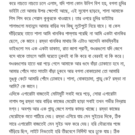
করে নাচতে নাচতে চলে এলাম, যদি শালা কোন উনিশ বিশ হয়, বগলা চুদির
ভাইটা তো আমার উপর ক্ষেপেই আছে, এই সুযোগ ছাড়বে, শালা আমাকে
পিস পিস করে শেয়াল কুকুরকে খাওয়াবে। তার ওপরে চুদির ভাইটার
শালাগুলো মহানন্দে আমার বাড়ির সব কিছু লুটেপুটে নিয়ে যাবে। যা কেস
দাঁড়িয়েছে তাতে শালা আমি খানকির পাল্লায় পরেছি না আমি একটা খানকির
ছেলে, কে জানে। রম্ভা খানকির মাথায় কি এটাও আসেনি কাদম্বিনীর
ভাইগুলো সব এক একটা ডাকাত, রাত জাগা প্রাণী, শুওরগুলো যদি জেগে
বসে থাকে তাহলে আমি ঘরেতে ঢুকবই বা কি করে বা বেরবই বা কি করে।
শুওরগুলোর হাতে ধরা পড়ে গেলে আমাকে আর গুদে বাঁড়া ঢোকাতে হবে না,
আমার পোঁদে সাত সাতটা বাঁড়া ঢুকবে আর বগলা বোকাচোদা তো আমারি
নুঙ্কু কেটে আমারি পোঁদে ঢোকাবে। শালা, বোকাচোদা, গান্ডু কে? রম্ভা না
আমি? কে জানে।
এদিকে এগারোটা বাজতেই মোটামুটি সবাই শুয়ে পড়ে, সোয়া এগারোটা
নাগাদ শুধু রম্ভা আর বাড়ির কাজের মেয়েটা ছাড়া সবাই তখন গভীর নিদ্রায়
মগ্ন। অবশ্য আর এক গান্ডু জেগে মশার কামড় খাচ্ছে। রম্ভা কাজের
মেয়েটাকে শুতে পাঠিয়ে দেয়। রম্ভা এগিয়ে যায় মেন সুইচের দিকে, ঠিক
সারে এগারোটা বাজতেই মেন সুইচ অফ করে দেয়। হরি দৌরনোর পজে
দাঁড়িয়ে ছিল, লাইট নিভতেই হরি তীরবেগে নির্দিস্ট ঘরে ঢুকে যায়। ঠিক