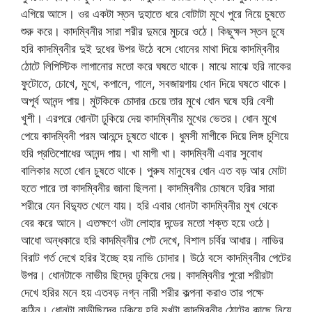
এগিয়ে আসে। ওর একটা স্তন দুহাতে ধরে বোটাটা মুখে পুরে নিয়ে চুষতে
শুরু করে। কাদম্বিনীর সারা শরীর দুমরে মুচরে ওঠে। কিছুক্ষন স্তন চুষে
হরি কাদম্বিনীর দুই দুধের উপর উঠে বসে ধোনের মাথা দিয়ে কাদম্বিনীর
ঠোটে লিপিস্টিক লাগানোর মতো করে ঘষতে থাকে। মাঝে মাঝে হরি নাকের
ফুটোতে, চোখে, মুখে, কপালে, গালে, সবজায়গায় ধোন দিয়ে ঘষতে থাকে।
অপূর্ব আনন্দ পায়। মুটকিকে চোদার চেয়ে তার মুখে ধোন ঘষে হরি বেশী
খুশী। এরপরে ধোনটা ঢুকিয়ে দেয় কাদম্বিনীর মুখের ভেতর। ধোন মুখে
পেয়ে কাদম্বিনী পরম আনন্দে চুষতে থাকে। ধুমসী মাগীকে দিয়ে লিঙ্গ চুশিয়ে
হরি প্রতিশোধের আনন্দ পায়। খা মাগী খা। কাদম্বিনী এবার সুবোধ
বালিকার মতো ধোন চুষতে থাকে। পুরুষ মানুষের ধোন এত বড় আর মোটা
হতে পারে তা কাদম্বিনীর জানা ছিলনা। কাদম্বিনীর চোষনে হরির সারা
শরীরে যেন বিদ্যুত খেলে যায়। হরি এবার ধোনটা কাদম্বিনীর মুখ থেকে
বের করে আনে। এতক্ষণে ওটা লোহার দন্ডের মতো শক্ত হয়ে ওঠে।
আধো অন্ধকারে হরি কাদম্বিনীর পেট দেখে, বিশাল চর্বির আধার। নাভির
বিরাট গর্ত দেখে হরির ইচ্ছে হয় নাভি চোদার। উঠে বসে কাদম্বিনীর পেটের
উপর। ধোনটাকে নাভীর ছিদ্রে ঢুকিয়ে দেয়। কাদম্বিনীর পুরো শরীরটা
দেখে হরির মনে হয় এতবড় নগ্ন নারী শরীর কল্পনা করাও তার পক্ষে
কঠিন। ধোনটা নাভীছিদ্রে ঢুকিয়ে হরি মুখটা কাদম্বিনীর ঠোটের কাছে নিয়ে