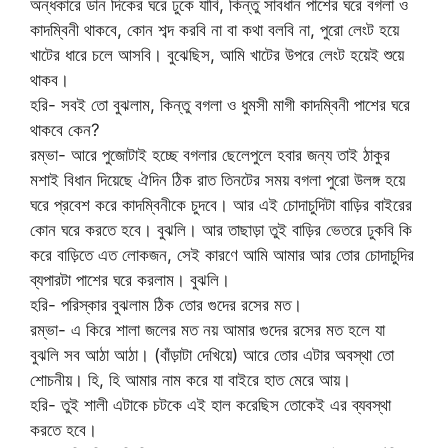
অন্ধকারে ডান দিকের ঘরে ঢুকে যাবি, কিন্তু সাবধান পাশের ঘরে বগলা ও
কাদম্বিনী থাকবে, কোন শব্দ করবি না বা কথা বলবি না, পুরো লেংট হয়ে
খাটের ধারে চলে আসবি। বুঝেছিস, আমি খাটের উপরে লেংট হয়েই শুয়ে
থাকব।
হরি- সবই তো বুঝলাম, কিন্তু বগলা ও ধুমসী মাগী কাদম্বিনী পাশের ঘরে
থাকবে কেন?
রম্ভা- আরে পুজোটাই হচ্ছে বগলার ছেলেপুলে হবার জন্য তাই ঠাকুর
মশাই বিধান দিয়েছে ঐদিন ঠিক রাত তিনটের সময় বগলা পুরো উলঙ্গ হয়ে
ঘরে প্রবেশ করে কাদম্বিনীকে চুদবে। আর এই চোদাচুদিটা বাড়ির বাইরের
কোন ঘরে করতে হবে। বুঝলি। আর তাছাড়া তুই বাড়ির ভেতরে ঢুকবি কি
করে বাড়িতে এত লোকজন, সেই কারণে আমি আমার আর তোর চোদাচুদির
ব্যপারটা পাশের ঘরে করলাম। বুঝলি।
হরি- পরিস্কার বুঝলাম ঠিক তোর গুদের রসের মত।
রম্ভা- এ কিরে শালা জলের মত নয় আমার গুদের রসের মত হলে যা
বুঝলি সব আঠা আঠা। (বাঁড়াটা দেখিয়ে) আরে তোর এটার অবস্থা তো
শোচনীয়। হি, হি আমার নাম করে যা বাইরে হাত মেরে আয়।
হরি- তুই শালী এটাকে চটকে এই হাল করেছিস তোকেই এর ব্যবস্থা
করতে হবে।