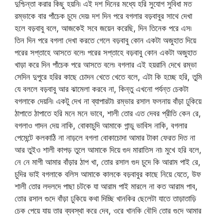
দুশ্চিন্তা করার কিছু হয়নি৷ এই দশ দিনের মধ্যে হরি সুযোগ সুবিধা মত
রম্ভাকে বার পাঁচেক চুদে দেয়৷ দশ দিন পরে বগলার বড়বাবুর সাথে দেখা
হলে বড়বাবু বলে, আজকেই সবে জয়েন করেছি, দিন তিনেক পরে এস৷
তিন দিন পরে বগলা দেখা করতে গেলে বড়বাবু কোন একটা অজুহাত দিয়ে
পরের সপ্তাহে আসতে বলে৷ পরের সপ্তাহে বড়বাবু কোন একটা অজুহাত
খাড়া করে দিন পাঁচেক পরে আসতে বলে৷ বগলার এই হয়রানি দেখে রম্ভা
সেদিন দুপুরে হরির কাছে চোদন খেতে খেতে বলে, এটা কি হচ্ছে হরি, তুমি
যে বললে বড়বাবু আর ঝামেলা করবে না, কিন্তু এখনো পর্যন্ত চেকটা
বগলাকে দেয়নি৷ একটু দেখ না ব্যাপারটা৷ রম্ভার রসাল ফলনায় বাঁড়া ঢুকিয়ে
ঠাপাতে ঠাপাতে হরি মনে মনে ভাবে, শালী তোর এত দেবর প্রীতি কেন রে,
বগলাও গাদন দেয় নাকি, বোকাচুদি আমাকে গান্ডু ভাবিস নাকি, বগলার
পেমেন্টে কলকাঠি না নাড়লে বগলা বোকাচোদা আমার টাকা ফেরত দিত না
আর তুইও শালী কাপড় তুলে আমাকে দিয়ে গুদ মারাতিস না৷ মুখে হরি বলে,
নে নে মাগী আমার বাঁড়ার ঠাপ খা, তোর রসাল গুদ চুদে কি আরাম পাই রে,
চুদির ভাই বগলাকে বলিস আমাকে কালকে বড়বাবুর কাছে নিয়ে যেতে, উফ
শালী তোর লদলদে পাছা চটকে যা আরাম পাই মারলে না কত আরাম পাব,
তোর রসাল গুদে বাঁড়া ঢুকিয়ে কথা দিচ্ছি খানকির ছেলেটা যাতে তাড়াতাড়ি
চেক পেয়ে যায় তার ব্যবস্থা করে দেব, ওরে খানকি বৌদি তোর গুদে আমার