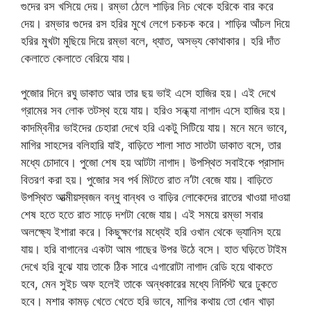
গুদের রস খসিয়ে দেয়। রম্ভা ঠেলে শাড়ির নিচ থেকে হরিকে বার করে
দেয়। রম্ভার গুদের রস হরির মুখে লেগে চকচক করে। শাড়ির আঁচল দিয়ে
হরির মুখটা মুছিয়ে দিয়ে রম্ভা বলে, ধ্যাত, অসভ্য কোথাকার। হরি দাঁত
কেলাতে কেলাতে বেরিয়ে যায়।
পুজোর দিনে রঘু ডাকাত আর তার ছয় ভাই এসে হাজির হয়। এই দেখে
গ্রামের সব লোক তটস্থ হয়ে যায়। হরিও সন্ধ্যা নাগাদ এসে হাজির হয়।
কাদম্বিনীর ভাইদের চেহারা দেখে হরি একটু সিটিয়ে যায়। মনে মনে ভাবে,
মাগির সাহসের বলিহারি যাই, বাড়িতে শালা সাত সাতটা ডাকাত বসে, তার
মধ্যে চোদাবে। পুজো শেষ হয় আটটা নাগাদ। উপস্থিত সবাইকে প্রাসাদ
বিতরণ করা হয়। পুজোর সব পর্ব মিটতে রাত ন’টা বেজে যায়। বাড়িতে
উপস্থিত আত্মীয়স্বজন বন্ধু বান্ধব ও বাড়ির লোকেদের রাতের খাওয়া দাওয়া
শেষ হতে হতে রাত সাড়ে দশটা বেজে যায়। এই সময়ে রম্ভা সবার
অলক্ষ্যে ইশারা করে। কিছুক্ষণের মধ্যেই হরি ওখান থেকে ভ্যানিস হয়ে
যায়। হরি বাগানের একটা আম গাছের উপর উঠে বসে। হাত ঘড়িতে টাইম
দেখে হরি বুঝে যায় তাকে ঠিক সারে এগারোটা নাগাদ রেডি হয়ে থাকতে
হবে, মেন সুইচ অফ হলেই তাকে অন্ধকারের মধ্যে নির্দিস্ট ঘরে ঢুকতে
হবে। মশার কামড় খেতে খেতে হরি ভাবে, মাগির কথায় তো ধোন খাড়া