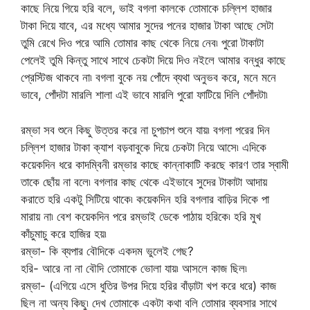
কাছে নিয়ে গিয়ে হরি বলে, ভাই বগলা কালকে তোমাকে চল্লিশ হাজার
টাকা দিয়ে যাবে, এর মধ্যে আমার সুদের পনের হাজার টাকা আছে সেটা
তুমি রেখে দিও পরে আমি তোমার কাছ থেকে নিয়ে নেব৷ পুরো টাকাটা
পেলেই তুমি কিন্তু সাথে সাথে চেকটা দিয়ে দিও নইলে আমার বন্ধুর কাছে
প্রেস্টিজ থাকবে না৷ বগলা বুকে নয় পোঁদে ব্যথা অনুভব করে, মনে মনে
ভাবে, পোঁদটা মারলি শালা এই ভাবে মারলি পুরো ফাটিয়ে দিলি পোঁদটা৷
রম্ভা সব শুনে কিছু উত্তর করে না চুপচাপ শুনে যায়৷ বগলা পরের দিন
চল্লিশ হাজার টাকা ক্যাশ বড়বাবুকে দিয়ে চেকটা নিয়ে আসে৷ এদিকে
কয়েকদিন ধরে কাদম্বিনী রম্ভার কাছে কান্নাকাটি করছে কারণ তার স্বামী
তাকে ছোঁয় না বলে৷ বগলার কাছ থেকে এইভাবে সুদের টাকাটা আদায়
করাতে হরি একটু সিটিয়ে থাকে৷ কয়েকদিন হরি বগলার বাড়ির দিকে পা
মারায় না৷ বেশ কয়েকদিন পরে রম্ভাই ডেকে পাঠায় হরিকে৷ হরি মুখ
কাঁচুমাচু করে হাজির হয়৷
রম্ভা- কি ব্যপার বৌদিকে একদম ভুলেই গেছ?
হরি- আরে না না বৌদি তোমাকে ভোলা যায়৷ আসলে কাজ ছিল৷
রম্ভা- (এগিয়ে এসে ধুতির উপর দিয়ে হরির বাঁড়াটা খপ করে ধরে) কাজ
ছিল না অন্য কিছু৷ দেখ তোমাকে একটা কথা বলি তোমার ব্যবসার সাথে