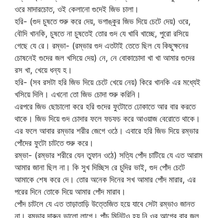
ওরে মাদারচোত, ওই কেলানো গুদেই জিভ চালা।
হরি- (গুদ চুষতে শুরু করে দেয়, ভগাঙ্কুর জিভ দিয়ে চেটে দেয়) ওরে,
বৌদি খানকি, চুষতে না চুষতেই তোর গুদ যে খাবি খাচ্ছে, পুরো রসিয়ে
গেছে যে রে। রম্ভা- (রম্ভার গুদ এতটাই তেতে ছিল যে কিছুক্ষনের
চোষনেই গুদের জল খসিয়ে দেয়) নে, নে বোকাচোদা খা খা আমার গুদের
রস খা, খেয়ে ধন্য হ।
হরি- (সব রসটা হরি জিভ দিয়ে চেটে খেয়ে নেয়) কিরে খানকি এর মধ্যেই
খসিয়ে দিলি। এখনো তো জিভ চোদা শুরু করিনি।
এরপরে জিভ ছোচালো করে হরি গুদের ফুটোতে ঢোকাতে আর বার করতে
থাকে। জিভ দিয়ে গুদ চোদার ফলে ফচফচ করে আওয়াজ বেরোতে থাকে।
এর ফলে আবার রম্ভার শরীর জেগে ওঠে। এবারে হরি জিভ দিয়ে রম্ভার
পোঁদের ফুটো চাটতে শুরু করে।
রম্ভা- (রম্ভার শরীরে যেন তুফান ওঠে) সত্যি পোঁদ চাটিয়ে যে এত আরাম
আমার জানা ছিল না। কি সুখ দিচ্ছিস রে চুদির ভাই, গুদ পোঁদ চেটে
আমাকে শেষ করে দে। তোর অনেক দিনের সখ আমার পোঁদ মারার, এর
পরের দিনে তোকে দিয়ে আমার পোঁদ মারাব।
পোঁদ চাটলে যে এত তাড়াতাড়ি উত্তেজিত হয়ে যাবে সেটা রম্ভাও জানত
না। রম্ভার দারুন ভালো লাগে। পাঁচ মিনিটও হয় নি ওর আগের বার জল