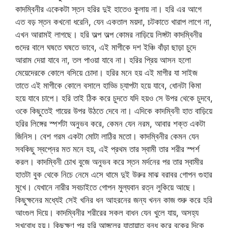
কাদম্বিনীর একেকটা স্তন হরির দুই হাতেও কুলায় না। হরি এর আগে
এত বড় স্তন কখনো ধরেনি, যেন একতাল ময়দা, চটকাতে খারাপ লাগে না,
এখন আরামই লাগছে। হরি অল্প অল্প কোমর নাড়িয়ে লিঙ্গটা কাদম্বিনীর
গুদের বালে ঘষতে ঘষতে ভাবে, এই মাগীকে দশ ইঞ্চি বাঁড়া ছাড়া চুদে
আরাম দেয়া যাবে না, তল পাওয়া যাবে না। হরির প্রিয় আসন হলো
মেয়েদেরকে কোলে বসিয়ে চোদা। হরির মনে হয় এই মাগীর যা সাইজ
তাতে এই মাগীকে কোলে বসালে হাড্ডি চ্যাপটা হয়ে যাবে, ধোনটা কিমা
হয়ে যাবে চাপে। হরি তাই ঠিক করে চুদতে যদি হয়ও সে উপর থেকে চুদবে,
ওকে কিছুতেই গায়ের উপর উঠতে দেবে না। এদিকে কাদম্বিনী হাত বাড়িয়ে
হরির লিঙ্গের স্পর্শটা অনুভব করে, কেমন যেন নরম, আবার শক্ত একটা
জিনিস। বেশ গরম একটা মোটা লাঠির মতো। কাদম্বিনীর কেমন যেন
সবকিছু স্বপ্নের মত মনে হয়, এই প্রথম তার স্বামী তার শরীর স্পর্শ
করল। কাদম্বিনী চোখ বুজে অনুভব করে স্তন মর্দনের পর তার স্বামীর
হাতটা বুক থেকে নিচে নেমে এসে থামে দুই উরুর মাঝ বরাবর গোপন গুহার
মুখে। যেখানে নারীর সবচাইতে গোপন মুল্যবান রত্ন লুকিয়ে আছে।
কিছুক্ষনের মধ্যেই সেই খনির ধন আহরনের জন্য খনন কাজ শুরু করে হরি
আংগুল দিয়ে। কাদম্বিনীর শরীরের সকল বাধন যেন খুলে যায়, অসহ্য
সুখবোধ হয়। কিছুক্ষণ পর হরি আঙ্গুলের যাতায়াত বন্ধ করে বুকের দিকে