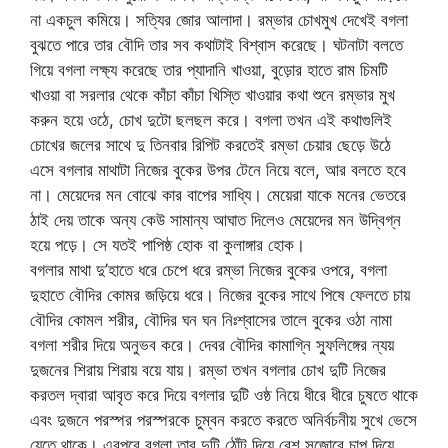
না একচুল কমিয়ে। সত্যির জোর আলাদা। রম্ভার চোখমুখ দেখেই বগলা
বুঝতে পারে তার বৌদি তার সব কথাটাই বিশ্বাস করেছে। ঘটনাটা বলতে
গিয়ে বগলা লক্ষ্য করেছে তার প্যাদানি খাওয়া, বুড়োর হাতে রাম চিমটি
খাওয়া বা সরলার থেকে কাঁচা কাঁচা খিস্তি খাওয়ার কথা শুনে রম্ভার মুখ
করুন হয়ে ওঠে, চোখ দুটো ছলছল করে। বগলা তখন এই কথাগুলিই
চোখের জলের সাথে দু তিনবার রিপিট করতেই রম্ভা চেয়ার ছেড়ে উঠে
এসে বগলার মাথাটা নিজের বুকের উপর টেনে নিয়ে বলে, আর বলতে হবে
না। মেয়েদের মন বোঝে কার বাপের সাধ্যি। মেয়েরা যাকে মনের ভেতরে
ঠাই দেয় তাকে অন্য কেউ সামান্য আঘাত দিলেও মেয়েদের মন উদ্বিগ্ন
হয়ে পড়ে। সে যতই পাপিষ্ঠ হোক বা কুলাঙ্গার হোক।
বগলার মাথা দু’হাতে ধরে চেপে ধরে রম্ভা নিজের বুকের ওপরে, বগলা
দুহাতে বৌদির কোমর জড়িয়ে ধরে। নিজের বুকের সাথে পিষে ফেলতে চায়
বৌদির কোমল শরীর, বৌদির ঘন ঘন নিঃশ্বাসের তালে বুকের ওঠা নামা
বগলা শরীর দিয়ে অনুভব করে। দেবর বৌদির কামাগ্নি স্ফুলিঙ্গের ন্যয়
দুজনের শিরায় শিরায় বয়ে যায়। রম্ভা তখন বগলার চোখ দুটি নিজের
করতল দ্বারা আবৃত করে দিয়ে বগলার দুটি ওষ্ঠ নিয়ে ধীরে ধীরে চুষতে থাকে
এবং দুজনে পরস্পর পরস্পরকে চুম্বন করতে করতে অনির্বচনীয় সুখে ভেসে
যেতে থাকে। এরপরে বগলা তার দুটি ঠোঁট দিয়ে বেশ সজোরে চাপ দিয়ে