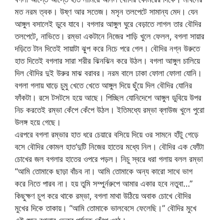
মত নরম ত্বক। উষ্ণ আর সতেজ। মসৃন তলপেটে সামান্য মেদ। যেন
আঙ্গুল বসালেই ডুবে যাবে। বগলার আঙ্গুল ঘুরে বেড়াতে লাগল তার বৌদির
তলপেটে, নাভিতে। রম্ভা একটানে নিজের শাড়ি খুলে ফেলল, বগলা সায়ার
দড়িতে টান দিতেই সায়াটা ঝুপ করে নিচে পরে গেল। বৌদির নগ্ন উরুতে
হাত দিতেই বগলার সারা শরীর ঝিনঝিন করে উঠল। বগলা আঙ্গুল চালিয়ে
দিল বৌদির দুই উরুর মাঝ বরাবর। নরম বালে ঢাকা ফোলা ফোলা যোনি।
বগলা গলায় ঘাড়ে চুমু খেতে খেতে আঙ্গুল দিয়ে ছুঁয়ে দিল বৌদির যোনির
ফাঁকটা। রসে টসটসে হয়ে আছে। পিচ্ছিল যোনিদেশে আঙ্গুল ডুবিয়ে উপর
নিচ করতেই রম্ভা কেঁপে কেঁপে উঠল। ইতিমধ্যে রম্ভা ব্লাউজ খুলে পুরো
উলঙ্গ হয়ে গেছে।
এরপরে বগলা রম্ভার হাত ধরে চেয়ারে বসিয়ে দিয়ে ওর সামনে হাঁটু গেড়ে
বসে বৌদির কোমল হাত’দুটি নিজের হাতের মধ্যে নিল। বৌদির এক ফোঁটা
চোখের জল বগলার হাতের ওপরে পড়ল। নিচু স্বরে ধরা গলায় বলল রম্ভা
“আমি তোমাকে ছাড়া বাঁচব না। আমি তোমাকে অন্য কারো সাথে ভাগ
করে নিতে পারব না। হয় তুমি সম্পুর্নরুপে আমার একার হবে নতুবা…”
কিছুক্ষণ চুপ করে থাকে রম্ভা, বগলা মাথা উঠিয়ে অবাক চোখে বৌদির
মুখের দিকে তাকায়। “আমি তোমাকে ভালবেসে ফেলেছি।” বৌদির মুখে