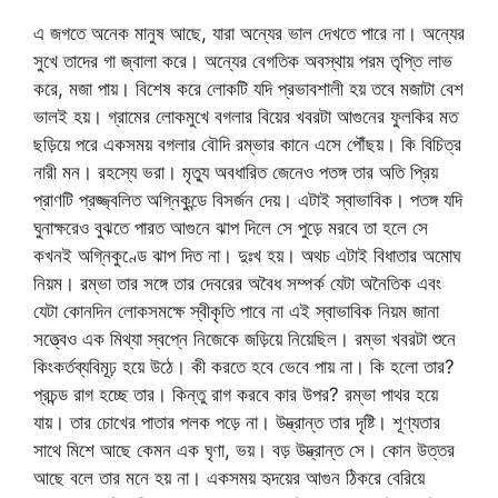
এ জগতে অনেক মানুষ আছে, যারা অন্যের ভাল দেখতে পারে না। অন্যের
সুখে তাদের গা জ্বালা করে। অন্যের বেগতিক অবস্থায় পরম তৃপ্তি লাভ
করে, মজা পায়। বিশেষ করে লোকটি যদি প্রভাবশালী হয় তবে মজাটা বেশ
ভালই হয়। গ্রামের লোকমুখে বগলার বিয়ের খবরটা আগুনের ফুলকির মত
ছড়িয়ে পরে একসময় বগলার বৌদি রম্ভার কানে এসে পৌঁছয়। কি বিচিত্র
নারী মন। রহস্যে ভরা। মৃত্যু অবধারিত জেনেও পতঙ্গ তার অতি প্রিয়
প্রাণটি প্রজ্জ্বলিত অগ্নিকুন্ডে বিসর্জন দেয়। এটাই স্বাভাবিক। পতঙ্গ যদি
ঘুনাক্ষরেও বুঝতে পারত আগুনে ঝাপ দিলে সে পুড়ে মরবে তা হলে সে
কখনই অগ্নিকুণ্ডে ঝাপ দিত না। দুঃখ হয়। অথচ এটাই বিধাতার অমোঘ
নিয়ম। রম্ভা তার সঙ্গে তার দেবরের অবৈধ সম্পর্ক যেটা অনৈতিক এবং
যেটা কোনদিন লোকসমক্ষে স্বীকৃতি পাবে না এই স্বাভাবিক নিয়ম জানা
সত্ত্বেও এক মিথ্যা স্বপ্নে নিজেকে জড়িয়ে নিয়েছিল। রম্ভা খবরটা শুনে
কিংকর্তব্যবিমূঢ় হয়ে উঠে। কী করতে হবে ভেবে পায় না। কি হলো তার?
প্রচন্ড রাগ হচ্ছে তার। কিন্তু রাগ করবে কার উপর? রম্ভা পাথর হয়ে
যায়। তার চোখের পাতার পলক পড়ে না। উদ্ভ্রান্ত তার দৃষ্টি। শূণ্যতার
সাথে মিশে আছে কেমন এক ঘৃণা, ভয়। বড় উদ্ভ্রান্ত সে। কোন উত্তর
আছে বলে তার মনে হয় না। একসময় হৃদয়ের আগুন ঠিকরে বেরিয়ে