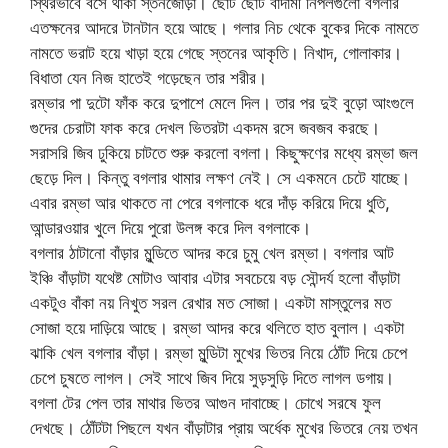
স্থিরভাবে বসে থাকা স্তনজোড়া। ছোট ছোট বাদামী নিপলগুলো বগলার
এতক্ষনের আদরে টানটান হয়ে আছে। গলার নিচ থেকে বুকের দিকে নামতে
নামতে ভরাট হয়ে খাড়া হয়ে গেছে স্তনের আকৃতি। নিখাদ, গোলাকার।
বিধাতা যেন নিজ হাতেই গড়েছেন তার শরীর।
রম্ভার পা দুটো ফাঁক করে দুপাশে মেলে দিল। তার পর দুই বুড়ো আংগুলে
গুদের চেরাটা ফাক করে দেখল ভিতরটা একদম রসে জবজব করছে।
সরাসরি জিব ঢুকিয়ে চাটতে শুরু করলো বগলা। কিছুক্ষণের মধ্যে রম্ভা জল
ছেড়ে দিল। কিন্তু বগলার থামার লক্ষণ নেই। সে একমনে চেটে যাচ্ছে।
এবার রম্ভা আর থাকতে না পেরে বগলাকে ধরে দাঁড় করিয়ে দিয়ে ধুতি,
আন্ডারওয়ার খুলে দিয়ে পুরো উলঙ্গ করে দিল বগলাকে।
বগলার ঠাটানো বাঁড়ার মুন্ডিতে আদর করে চুমু খেল রম্ভা। বগলার আট
ইঞ্চি বাঁড়াটা যথেষ্ট মোটাও আবার এটার সবচেয়ে বড় সৌন্দর্য হলো বাঁড়াটা
একটুও বাঁকা নয় নিখুত সরল রেখার মত সোজা। একটা মাস্তুলের মত
সোজা হয়ে দাড়িয়ে আছে। রম্ভা আদর করে থলিতে হাত বুলাল। একটা
ঝাকি খেল বগলার বাঁড়া। রম্ভা মুন্ডিটা মুখের ভিতর নিয়ে ঠোঁট দিয়ে চেপে
চেপে চুষতে লাগল। সেই সাথে জিব দিয়ে সুড়সুড়ি দিতে লাগল ডগায়।
বগলা টের পেল তার মাথার ভিতর আগুন দাবাচ্ছে। চোখে সরষে ফুল
দেখছে। ঠোঁটটা পিছলে যখন বাঁড়াটার প্রায় অর্ধেক মুখের ভিতরে নেয় তখন