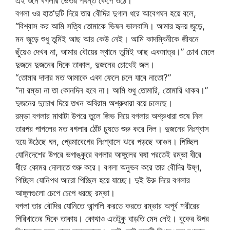
এই শুনে বগলার ভেতর পর্যন্ত কেঁপে ওঠে।
বগলা ওর হাত’দুটি দিয়ে তার বৌদির দুগাল ধরে আবেগঘন হয়ে বলে,
“বিশ্বাস কর আমি সত্যি তোমাকে ভিষন ভালবাসি। আমার হৃদয় জুড়ে,
মন জুড়ে শুধু তুমিই আছ আর কেউ নেই। আমি কাদম্বিনীকে জীবনে
ছুঁয়েও দেখব না, আমার বৌয়ের স্থানে তুমিই আছ একমাত্র।” চোখ মেলে
দুজনে দুজনের দিকে তাকাল, দুজনের চোখেই জল।
“তোমার দাদার মত আমাকে একা ফেলে চলে যাবে নাতো?”
“না রম্ভা না তা কোনদিন হবে না। আমি শুধু তোমারি, তোমারি থাকব।”
দুজনের দুচোখ দিয়ে তখন অবিরাম অশ্রুধারা বয়ে চলেছে।
রম্ভা বগলার মাথাটা উপরে তুলে জিভ দিয়ে বগলার অশ্রুধারা শুষে নিল
তারপর পাগলের মত বগলার ঠোঁট চুষতে শুরু করে দিল। দুজনের নিঃশ্বাস
হয়ে উঠেছে ঘন, প্রেমাবেগের নিঃশ্বাসে ঝরে পড়ছে আগুন। পিচ্ছিল
যোনিদেশের উপরে ভগাঙ্কুরে বগলার আঙ্গুলের ঘষা পরতেই রম্ভা ধীরে
ধীরে কোমর দোলাতে শুরু করে। বগলা অনুভব করে তার বৌদির উষ্ণ,
পিচ্ছিল যোনিপথ আরো পিচ্ছিল হয়ে যাচ্ছে। দুই উরু দিয়ে বগলার
আঙ্গুলগুলো চেপে চেপে ধরছে রম্ভা।
বগলা তার বৌদির যোনিতে আন্গলি করতে করতে রম্ভার অপূর্ব শরীরের
গিরিখাতের দিকে তাকায়। কোথাও এতটুকু বাড়তি মেদ নেই। বুকের উপর