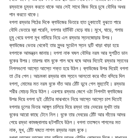
রম্ভাকে চুম্বন করতে থাকে আর সেই সাথে জিভ দিয়ে চুষে বৌদির অধর
পান করতে থাকে।
বগলা রম্ভার পিঠের দিকে ব্লাউজের ভিতরে হাত ঢুকাতেই বুঝতে পারে
বৌদি ভেতরে ব্রা পরেনি, বগলার হার্টবিট বেড়ে যায়। মুখে, ঘাড়ে, গলায়
চুমু খেয়ে বগলা মুখ নামিয়ে নিয়ে এল রম্ভার স্তনজোড়ার উপর।
ব্লাউজের ভেতর থেকেই তার সুন্দর সুডৌল স্তন দুটি খাড়া খাড়া হয়ে
বগলাকে আমন্ত্রন জানায়। বগলা নাক ঘষল বৌদির নরম আর সুগঠিত ডান
বুকের উপর। তারপর বাম বুকে গাল ঘষে ঘষে আদর দিতেই রম্ভার স্তনের
নিপলগুলো আস্তে আস্তে শক্ত হয়ে উঠল। ব্লাউজের উপর দিয়েই বগলা
তা টের পেল। আচমকা রম্ভার বাম স্তনে আলতো করে দাঁত বসিয়ে দিল
বগলা, মোমের মত নরম বুকে দাঁত আর ঠোঁট ডুবে গেল মুহুর্তেই। রম্ভার
শরীর মোচড় দিয়ে উঠল। এরপরে রম্ভার জেগে ওঠা নিপলটা ব্লাউজের
উপর দিয়ে বগলা দুই ঠোঁটের মাঝখানে নিয়ে আস্তে আস্তে চাপ দিতেই
বগলার চুলের ভিতর আঙ্গুল চালিয়ে দিয়ে রম্ভা তার দেবরের মুখটা তার
বুকের আরো কাছে টেনে নিল। বুকে তার দেবরের ঠোঁট আর দাঁতের আদর
পেয়ে রম্ভা কামজ্বালায় ছটপটিযে উঠল। বগলা ততক্ষনে পাগলের মত
নাক, মুখ, ঠোঁট ঘষতে লাগল রম্ভার নরম বুকে।
বগলা আস্তে আস্তে হাত নামিয়ে আনল বৌদির কোমরের দিকে। মাখনের