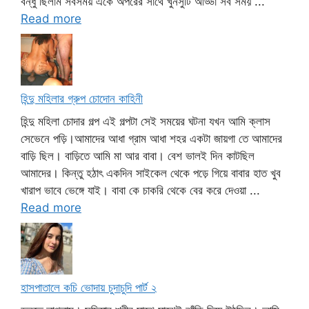
বন্ধু ছিলাম সবসময় একে অপরের সাথে খুনসুটি আড্ডা সব সময় ...
Read more
হিন্দু মহিলার গ্রুপ চোদোন কাহিনী
হিন্দু মহিলা চোদার গল্প এই গল্পটা সেই সময়ের ঘটনা যখন আমি ক্লাস
সেভেনে পড়ি।আমাদের আধা গ্রাম আধা শহর একটা জায়গা তে আমাদের
বাড়ি ছিল। বাড়িতে আমি মা আর বাবা। বেশ ভালই দিন কাটছিল
আমাদের। কিন্তু হঠাৎ একদিন সাইকেল থেকে পড়ে গিয়ে বাবার হাত খুব
খারাপ ভাবে ভেঙ্গে যাই। বাবা কে চাকরি থেকে বের করে দেওয়া ...
Read more
হাসপাতালে কচি ভোদায় চুদাচুদি পার্ট ২