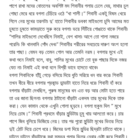
পাশে রাখা মদের বোতলের অবশিষ্ট মদ শিবানীর গলায় ঢেলে দেয়, মাথার চুল
গোছা মেরে ধরে বগলা চেঁচিয়ে ওঠে “খা শালী।” শিবানী একটু বিষম খেয়ে
গিলে নেয় মুখের তরলটা৷ দু’ হাতে শিবানীর ডবকা মাইগুলো চুসি আমের মত
চুষতে চুষতে কামড়াতে সুরু করে বগলা৷ ভয়ে সিঁটিয়ে গোঙাতে থাকে শিবানী৷
“শালির মাইগুলো দেখেছিস নিমাই, বেশ খাসা৷ আগে তো শালা নজরে
পরেনি৷ কি খানদানি পোঁদ দেখ৷” শিবানীর শরীরের সবচেয়ে দারুণ অংশ হলো
তার পাছা। যেমন বড় তেমন গোল আর তেমনি নরম। বগলার মুখে এই
কথা শুনে নিমাই বলে, বাবু, শালির মুখের চোটে তো বুক পাছার দিকে নজর
যেত না৷ নিমাই এই কথা বলে বিশ্রী ভাবে হাসতে থাকে৷
বগলা শিবানিকে হাঁটু গেড়ে বসিয়ে দিয়ে ধুতি সরিয়ে ধন বার করে৷ শিবানী
তখন ধীরে ধীরে বগলার প্রকান্ড ডান্ডাটা হাতে নিয়ে ধরে৷ শিবানী হাঁ করে
বগলার বাঁড়াটা দেখছিল, পুরুষ মানুষের ধন এত বড় আর মোটা হতে পারে
তা ওর জানা ছিলনা৷ বগলার ঠাটানো বাঁড়াটা একদম তার মূখের দিকে তাক
করা। যেন কামান থেকে এখুনি গোলা ছুড়বে। বগলা হুকুম দিল ” মুখে
নিয়ে চোষ।” শিবানী প্রথমে বাঁড়ার মুন্ডিটায় চুমু খায় আলতো করে। চার
পাশে জিব বুলিয়ে ভিজিয়ে নেয়। তার পর পুরো মুন্ডিটা মূখের ভিতর নিয়ে
দুই ঠোট দিয়ে চেপে ধরে। জিবের ডগা দিয়ে মুন্ডির ছিদ্রটা চাটতে থাকে।
চাটতে চাটতে বাঁড়াটাকে যথা সম্ভব গলার ভিতর নেবার চেষ্টা করে শিবানী।