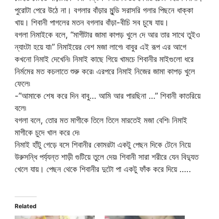
পুরোটা পেরে উঠে না। বগলার বাঁড়ার মুন্ডি সরাসরি গলার পিছনে ধাক্কা
খায়। শিবানী পাগলের মতন বগলার বাঁড়া-বীচি সব চুষে যায়।
বগলা নিমাইকে বলে, “মাগীটার জামা কাপড় খুলে দে আর তার সাথে তুইও
ন্যাংটা হয়ে যা৷” নিমাইয়ের বেশ মজা লাগে৷ বাবুর এই রূপ এর আগে
কখনো নিমাই দেখেনি৷ নিমাই কাছে গিয়ে খামচে শিবানীর মাইগুলো ধরে
নির্মমের মত কচলাতে শুরু করে৷ এরপরে নিমাই নিজের জামা কাপড় খুলে
ফেলে৷
-”আমাকে শেষ করে দিন বাবু… আমি আর পারছিনা …” শিবানী কাতরিয়ে
বলে৷
বগলা বলে, তোর মত মাগীকে তিলে তিলে মারতেই মজা বেশি৷ নিমাই
মাগীকে চুদে খাল করে দে৷
নিমাই হাঁটু গেড়ে বসে শিবানীর কোমরটা একটু পেছন দিকে টেনে নিয়ে
উরুসন্ধি পর্য্যন্ত শাড়ী গুটিয়ে তুলে দেয়৷ শিবানী সারা শরীরে যেন বিদ্যুত
খেলে যায়। পেছন থেকে শিবানীর দুটো পা একটু ফাঁক করে দিয়ে …..
Related