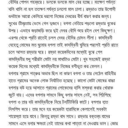
বৌদির গোপন গহব্বরে। ভলকে ভলকে মাল বের হচ্ছে। যতক্ষণ পর্যন্ত
থলি খালি না হল ততক্ষণ পর্যন্ত চললো মাল ঢালা। রম্ভাও তার উপোসী
গুদটাকে আরো কেলিয়ে ধরলো নিজের দেবরের বীর্য ধারণ করার জন্য।
সুখের তীব্রতায় ভেসে গেল দুজনে। বগলা নেতিয়ে পড়লো রম্ভার বুকের
উপর। এভাবে জড়াজড়ি করে দুই দেবর বৌদি শুয়ে রইল বেশ কিছুক্ষণ।
এরপর থেকে প্রতি রাতেই চলল দেবর বৌদির চোদন লীলা। কাদম্বিনী
যেহেতু মোষের মত ঘুমোয় বগলা তাই কাদম্বিনী ঘুমিয়ে পরলেই প্রতি রাতে
চলে আসত রম্ভার ঘরে। রম্ভা কয়েকদিনের মধ্যেই বুঝে গেল
কাদম্বিনীর শুধু শরীরটা মোটা নয় মাথাটাও মোটা। খুব সহজেই রম্ভা
কয়েক দিনের মধ্যেই কাদম্বিনীকে নিজের বশীভূত কর ফেলল।
বগলার গ্রামে শত্রুর অভাব ছিল না কারণ বগলা ও তার লেঠেল বাহিনীর
হাতে গ্রামের অনেক লোক নির্যাতিত হয়েছে। কালো মোটা মোষের বাচ্চা
বগলার বউ হয়ে আসাতে গ্রামের লোকেদের হাসি মস্করা করার খোরাক
জুটে যায়। এদের বগলার সামনে কিছু বলার সাহস নেই, সব পিঠপিছে
বগলা ও তার বউ কাদম্বিনীকে নিয়ে টনটিটকিরি কাটে। বগলার হাত
নিসপিস করে। তার মনে হয় কয়েকটা হারামিকে কেলালেই সবকটা
শায়েস্তা হয়ে যাবে। কিন্তু রম্ভা বাদ সাধে। রম্ভার বক্তব্য যাদের
সামনে এসে বলার ক্ষমতা নেই তাদের কথা পাত্তা না দেওয়ায় ভাল। জোর