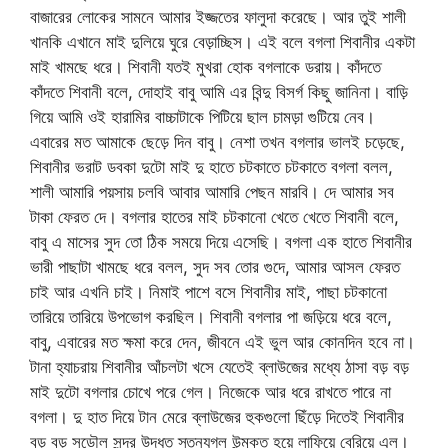
বাজারের লোকের সামনে আমার ইজ্জতের ফালুদা করেছে। আর তুই শালী
খানকি এখানে মাই দুলিয়ে ঘুরে বেড়াচ্ছিস। এই বলে বগলা শিবানীর একটা
মাই খামছে ধরে। শিবানী যতই মুখরা হোক বগলাকে ডরায়। কাঁদতে
কাঁদতে শিবানী বলে, দোহাই বাবু আমি এর বিন্দু বিসর্গ কিছু জানিনা। বাড়ি
গিয়ে আমি ওই হারামির বাচ্চাটাকে পিটিয়ে ছাল চামড়া গুটিয়ে নেব।
এবারের মত আমাকে ছেড়ে দিন বাবু। নেশা তখন বগলার ভালই চড়েছে,
শিবানীর ভরাট ডবকা দুটো মাই দু হাতে চটকাতে চটকাতে বগলা বলল,
শালী আমারি পয়সায় চলবি আবার আমারি পেছন মারবি। দে আমার সব
টাকা ফেরত দে। বগলার হাতের মাই চটকানো খেতে খেতে শিবানী বলে,
বাবু এ মাসের সুদ তো ঠিক সময়ে দিয়ে এসেছি। বগলা এক হাতে শিবানীর
ভারী পাছাটা খামছে ধরে বলল, সুদ সব তোর গুদে, আমার আসল ফেরত
চাই আর এখনি চাই। নিমাই পাশে বসে শিবানীর মাই, পাছা চটকানো
তারিয়ে তারিয়ে উপভোগ করছিল। শিবানী বগলার পা জড়িয়ে ধরে বলে,
বাবু, এবারের মত ক্ষমা করে দেন, জীবনে এই ভুল আর কোনদিন হবে না।
টানা হ্যাচরায় শিবানীর আঁচলটা খসে যেতেই ব্লাউজের মধ্যে ঠাসা বড় বড়
মাই দুটো বগলার চোখে পরে গেল। নিজেকে আর ধরে রাখতে পারে না
বগলা। দু হাত দিয়ে টান মেরে ব্লাউজের হুকগুলো ছিঁড়ে দিতেই শিবানীর
বড় বড় সুডৌল সুন্দর উদ্ধত স্তনযুগল উন্মুক্ত হয়ে লাফিয়ে বেরিয়ে এল।