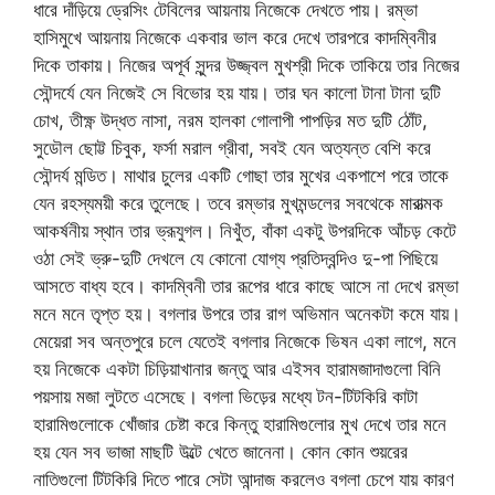
ধারে দাঁড়িয়ে ড্রেসিং টেবিলের আয়নায় নিজেকে দেখতে পায়। রম্ভা
হাসিমুখে আয়নায় নিজেকে একবার ভাল করে দেখে তারপরে কাদম্বিনীর
দিকে তাকায়। নিজের অপূর্ব সুন্দর উজ্জ্বল মুখশ্রী দিকে তাকিয়ে তার নিজের
সৌন্দর্যে যেন নিজেই সে বিভোর হয় যায়। তার ঘন কালো টানা টানা দুটি
চোখ, তীক্ষ্ণ উদ্ধত নাসা, নরম হালকা গোলাপী পাপড়ির মত দুটি ঠোঁট,
সুডৌল ছোট্ট চিবুক, ফর্সা মরাল গ্রীবা, সবই যেন অত্যন্ত বেশি করে
সৌন্দর্য মন্ডিত। মাথার চুলের একটি গোছা তার মুখের একপাশে পরে তাকে
যেন রহস্যময়ী করে তুলেছে। তবে রম্ভার মুখমন্ডলের সবথেকে মারাত্মক
আকর্ষনীয় স্থান তার ভ্রূযুগল। নিখুঁত, বাঁকা একটু উপরদিকে আঁচড় কেটে
ওঠা সেই ভ্রু-দুটি দেখলে যে কোনো যোগ্য প্রতিদ্বন্দিও দু-পা পিছিয়ে
আসতে বাধ্য হবে। কাদম্বিনী তার রূপের ধারে কাছে আসে না দেখে রম্ভা
মনে মনে তৃপ্ত হয়। বগলার উপরে তার রাগ অভিমান অনেকটা কমে যায়।
মেয়েরা সব অন্তপুরে চলে যেতেই বগলার নিজেকে ভিষন একা লাগে, মনে
হয় নিজেকে একটা চিড়িয়াখানার জন্তু আর এইসব হারামজাদাগুলো বিনি
পয়সায় মজা লুটতে এসেছে। বগলা ভিড়ের মধ্যে টন-টিটকিরি কাটা
হারামিগুলোকে খোঁজার চেষ্টা করে কিন্তু হারামিগুলোর মুখ দেখে তার মনে
হয় যেন সব ভাজা মাছটি উল্টে খেতে জানেনা। কোন কোন শুয়রের
নাতিগুলো টিটকিরি দিতে পারে সেটা আন্দাজ করলেও বগলা চেপে যায় কারণ