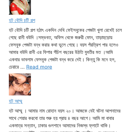
হট বৌদি চটি গল্প
হট বৌদি চটি গল্প হঠাৎ একদিন দেখি ফেইসবুকের পেজটা খুলা রেখেই চলে
গেছে রানী বউদি ।সম্ভবত, অফিস থেকে জরুরী ফোন, তাড়াহুড়োয়
ফেসবুক পেজটা বন্ধ করার কথা ভুলে গেছে। বয়স পঁয়ত্রিশ পার হলেও
আমার বউদি রানী এর ফিগার পঁচিশ বছরের উঠতি যুবতীর মত ।আমি
একবার ভাবলাম ফেসবুক পেজটা বন্ধ করে দেই। কিন্তু কি মনে হল,
চেয়ারে ...
Read more
হট আম্মু
হট আম্মু । আমার নাম রোহান বয়স ২০। আজকে যেই ঘটনা আপনাদের
সাথে শেয়ার করবো তার শুরু হয় প্রায় ৪ বছর আগে। আমি মা বাবার
একমাত্র সন্তান, ঢাকার গুলশানে আমাদের নিজস্ব ফ্লাটে থাকি।