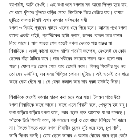
ব্যাপারটা, আমি দেখছি। এই কথা শুনে বগলার মন আরো ক্ষিপ্ত হয়ে যায়,
সে রাগে ফুঁসতে ফুঁসতে বাড়ির থেকে নিমাইকে নিয়ে বেরিয়ে যায়। রাখাল
ছুটিতে থাকায় নিমাই এখন বগলার সর্বক্ষণের সঙ্গী।
বগলা ও নিমাই গ্রামের বাইরে খালের ধারে গিয়ে বসে। আসার পথে বগলা
রামের একটা পাইট, প্লাস্টিকের দুটো গ্লাস, জলের বোতল আর বাদাম
নিয়ে আসে। মাল খাওয়া শেষ হতেই বগলা দেখতে পায় হারুর মা
শিবানিকে। একটু কালো হলেও মাগির গতরটা জম্পেস, দেখলেই যে কোন
ছেলের বাঁড়া ঠাটিয়ে যাবে। তার শরীরের সবচেয়ে দারুণ অংশ হলো তার
পাছা। যেমন বড় তেমন গোল আর তেমনি নরম। কিন্তু শিবানীর মুখ নয়
তো যেন ডাস্টবিন, সব সময় খিস্তির ফোয়ারা ছুটছে। এই ভয়েই তার ধারে
কাছে কেউ ঘেঁসে না। সে যেমন দজ্জাল আর তার বরটা ততটাই ভিরু।
শিবানিকে দেখেই বগলার হারুর কথা মনে পরে যায়। টলমল পায়ে উঠে
বগলা শিবানিকে কাছে ডাকে। কাছে এসে শিবানী বলে, পেন্নাম হই বাবু।
কথা জড়িয়ে জড়িয়ে বগলা বলে, তোর ছেলে হারু আমাকে যা তা বলেছে।
আঁতকে উঠে শিবানী বলে, কি বলছেন বাবু! ও তো বাচ্চা খিস্তির ‘খ’ জানে
না। টলতে টলতে এসে বগলা শিবানীর চুলের মুঠি ধরে বলে, চুপ শালী,
আমি মিথ্যে বলছি। তোর ছেলে আমার ও আমার বৌয়ের নামে ছড়া কেটে