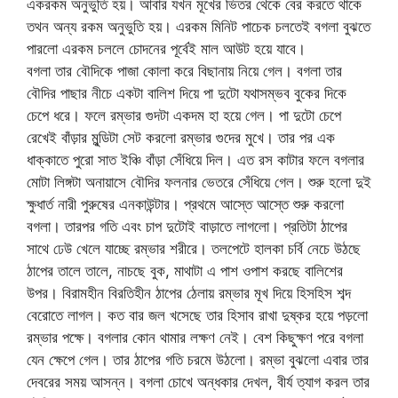
একরকম অনুভুতি হয়। আবার যখন মূখের ভিতর থেকে বের করতে থাকে
তথন অন্য রকম অনুভুতি হয়। এরকম মিনিট পাচেক চলতেই বগলা বুঝতে
পারলো এরকম চললে চোদনের পূর্বেই মাল আউট হয়ে যাবে।
বগলা তার বৌদিকে পাজা কোলা করে বিছানায় নিয়ে গেল। বগলা তার
বৌদির পাছার নীচে একটা বালিশ দিয়ে পা দুটো যথাসম্ভব বুকের দিকে
চেপে ধরে। ফলে রম্ভার গুদটা একদম হা হয়ে গেল। পা দুটো চেপে
রেখেই বাঁড়ার মুন্ডিটা সেট করলো রম্ভার গুদের মুখে। তার পর এক
ধাক্কাতে পুরো সাত ইঞ্চি বাঁড়া সেঁধিয়ে দিল। এত রস কাটার ফলে বগলার
মোটা লিঙ্গটা অনায়াসে বৌদির ফলনার ভেতরে সেঁধিয়ে গেল। শুরু হলো দুই
ক্ষুধার্ত নারী পুরুষের এনকাউন্টার। প্রথমে আস্তে আস্তে শুরু করলো
বগলা। তারপর গতি এবং চাপ দুটোই বাড়াতে লাগলো। প্রতিটা ঠাপের
সাথে ঢেউ খেলে যাচ্ছে রম্ভার শরীরে। তলপেটে হালকা চর্বি নেচে উঠছে
ঠাপের তালে তালে, নাচছে বুক, মাথাটা এ পাশ ওপাশ করছে বালিশের
উপর। বিরামহীন বিরতিহীন ঠাপের ঠেলায় রম্ভার মূখ দিয়ে হিসহিস শব্দ
বেরোতে লাগল। কত বার জল খসেছে তার হিসাব রাখা দুষ্কর হয়ে পড়লো
রম্ভার পক্ষে। বগলার কোন থামার লক্ষণ নেই। বেশ কিছুক্ষণ পরে বগলা
যেন ক্ষেপে গেল। তার ঠাপের গতি চরমে উঠলো। রম্ভা বুঝলো এবার তার
দেবরের সময় আসন্ন। বগলা চোখে অন্ধকার দেখল, বীর্য ত্যাগ করল তার