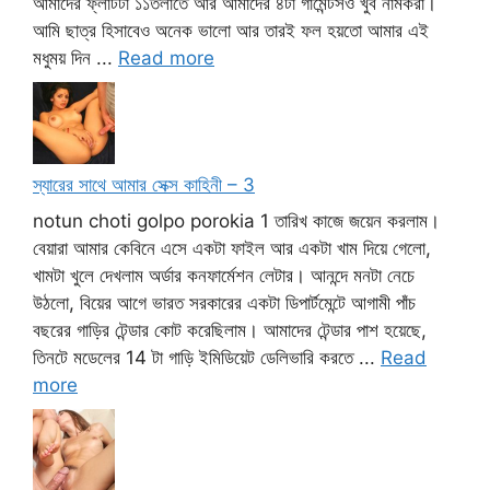
আমাদের ফ্লাটটা ১১তলাতে আর আমাদের ৪টা গার্মেন্টসও খুব নামকরা।
আমি ছাত্র হিসাবেও অনেক ভালো আর তারই ফল হয়তো আমার এই
মধুময় দিন ...
Read more
স্যারের সাথে আমার সেক্স কাহিনী – 3
notun choti golpo porokia 1 তারিখ কাজে জয়েন করলাম।
বেয়ারা আমার কেবিনে এসে একটা ফাইল আর একটা খাম দিয়ে গেলো,
খামটা খুলে দেখলাম অর্ডার কনফার্মেশন লেটার। আনন্দে মনটা নেচে
উঠলো, বিয়ের আগে ভারত সরকারের একটা ডিপার্টমেন্টে আগামী পাঁচ
বছরের গাড়ির টেন্ডার কোট করেছিলাম। আমাদের টেন্ডার পাশ হয়েছে,
তিনটে মডেলের 14 টা গাড়ি ইমিডিয়েট ডেলিভারি করতে ...
Read
more