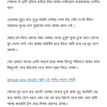
সেজন্য পা দুটো দুদিকে ছড়িয়ে দিয়ে আবার নবউদ্যমে কয়েকবারের চেস্টার
ফলে
একসময় পুচুত করে নুনুর মাথাটা সেধিয়ে গেল! উফ্ সেটা যে কি ভীষন
আরামের সুখের বলে বুঝানোর ভাষা আমার জানা নেই।
জোরে চাপ দিতে বোনের গরম ভোদার ভেতর নুনুটা পুরো ঢুকে যেতে বোনের
ঘুম ভেঙ্গে গেল! বোন ব্যথায় আউউউ করে উঠতে আমি ভয়ে ওর মুখ চেপে
ধরলাম।
বোন দুহাতে অনেক চেস্টা করলো ছাড়া পাবার কিন্তু শক্তিতে আমার সাথে
কিছুতেই পেরে উঠলোনা দেখে সাহস দ্রুত ফিরে পেলাম।
group sex choti সেক্সি দুই শালীর পাতলা নাইটি
বোনের মুখ চেপে ধরে রেখেই ভোদার ভেতরে ঢুকে থাকা নুনু অর্ধেকটা বের
করে আবার ঠেসে ধরতে বোন কো কো করে উঠলো দেখে মজা পেয়ে আমি
পরপর কয়েকটা ঠাপ মেরে দিলাম জোসের ঠেলায়।