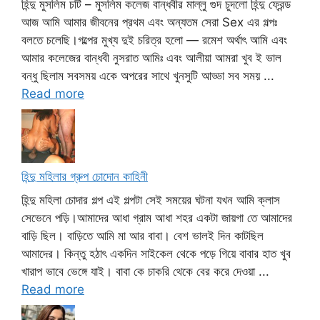
হিন্দু মুসলিম চটি – মুসলিম কলেজ বান্ধবীর মাল্লু গুদ চুদলো হিন্দু ফ্রেন্ড
আজ আমি আমার জীবনের প্রথম এবং অন্যতম সেরা Sex এর গল্পঃ
বলতে চলেছি।গল্পের মুখ্য দুই চরিত্র হলো — রমেশ অর্থাৎ আমি এবং
আমার কলেজের বান্ধবী নুসরাত আমিঃ এবং আলীয়া আমরা খুব ই ভাল
বন্ধু ছিলাম সবসময় একে অপরের সাথে খুনসুটি আড্ডা সব সময় ...
Read more
হিন্দু মহিলার গ্রুপ চোদোন কাহিনী
হিন্দু মহিলা চোদার গল্প এই গল্পটা সেই সময়ের ঘটনা যখন আমি ক্লাস
সেভেনে পড়ি।আমাদের আধা গ্রাম আধা শহর একটা জায়গা তে আমাদের
বাড়ি ছিল। বাড়িতে আমি মা আর বাবা। বেশ ভালই দিন কাটছিল
আমাদের। কিন্তু হঠাৎ একদিন সাইকেল থেকে পড়ে গিয়ে বাবার হাত খুব
খারাপ ভাবে ভেঙ্গে যাই। বাবা কে চাকরি থেকে বের করে দেওয়া ...
Read more