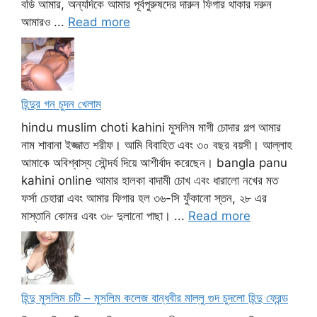
বডি আমার, অন্যদিকে আমার পূর্বপুরুষদের দারুন ফিগার থাকার দরুন
আমারও ...
Read more
হিন্দুর গন চুদন খেলাম
hindu muslim choti kahini মুসলিম মাগী চোদার গল্প আমার
নাম শাবানা ইজ্জাত শরীফ। আমি বিবাহিত এবং ৩০ বছর বয়সী। আল্লাহ
আমাকে অবিশ্বাস্য সৌন্দর্য দিয়ে আশীর্বাদ করেছেন। bangla panu
kahini online আমার হালকা বাদামী চোখ এবং ধারালো নখের মত
ফর্সা চেহারা এবং আমার ফিগার হল ৩৬-সি ফুঁকানো স্তন, ২৮ এর
মাস্তানি কোমর এবং ৩৮ দুলানো পাছা। ...
Read more
হিন্দু মুসলিম চটি – মুসলিম কলেজ বান্ধবীর মাল্লু গুদ চুদলো হিন্দু ফ্রেন্ড