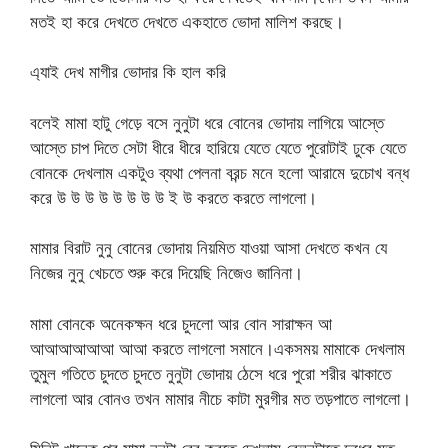
মতই হা করে দেখতে দেখতে একহাতে ভোদা মালিশ করছে।
এ্যাই দেখ মাগীর ভোদার কি হাল করি
বলেই মামা হাটু গেড়ে বসে নুনুটা ধরে বোনের ভোদায় লাগিয়ে আস্তে
আস্তে চাপ দিতে সেটা ধীরে ধীরে হারিয়ে যেতে যেতে পুরোটাই ঢুকে যেতে
বোনকে দেখলাম একটুও ব্যথা পেলনা বরন্চ মনে হলো আরামে দুচোখ বন্ধ
করে উ উ উ উ উ উ উ উ ই উ করতে করতে লাগলো।
মামার বিরাট নুনু বোনের ভোদায় নিয়মিত যাওয়া আসা দেখতে কখন যে
নিজের নুনু খেচতে শুরু করে দিয়েছি নিজেও জানিনা।
মামা বোনকে অনেকক্ষন ধরে চুদলো আর বোন সারাক্ষন আ
আআআআআআ আআ করতে লাগলো সমানে।একসময় মামাকে দেখলাম
তুমুল গতিতে চুদতে চুদতে নুনুটা ভোদায় ঠেসে ধরে পুরো শরীর ঝাকাতে
লাগলো আর বোনও তখন মামার নীচে কাটা মুরগীর মত তড়পাতে লাগলো।