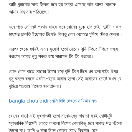
আমি ঘুমানোর সময় ছিলনা মনে হয় আব্বা এসেছে তাই আম্মা বোনকে
আমার বিছানায় পাঠিয়েছে।
মনে পড়ে সেদিনই প্রথম সাহস করে বোনের বুকে হাত দেই।দুইটা শক্ত
মাংসের চাকতি ইচ্ছামত টিপেছি কিন্তু বোন বেঘোরে ঘুমিয়ে টেরও পেলনা।
এরপর থেকে যখনই এমন সুযোগ হতো বোনের বুনি টিপতে টিপতে লক্ষ্য
করতাম আমার নুনু শক্ত হয়ে সারাক্ষন টিং টিং করতো।
কোন কোন রাতে বোনের উপরে চড়ে বুনি টিপে টিপে ওর তলপেটের উপর
নুনু ঘসতে ঘসতে একটা প্রচন্ড আরাম হতো সেই আরামের চোটে কখন যে
ঘুমিয়ে পড়তাম নিজেও জানতামনা।
bangla choti didi সেক্সি দিদি দেখতে নায়িকার মত
বোনের সাথে এই সুখলাভটা হতো মাঝেমধ্যে তাছাড়া সবই মোটামুটি
স্বাভাবিক নিয়মেই চলতে লাগলো বিশেষ কোনকিছু মনে থাকার মত ঘটলো
টটলো না। আমি ও মামা মিলে বোনের সাথে থ্রিসাম সেক্স