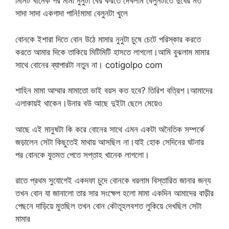
মিনিট খানেক পর মামা নুনুটা বের করতে দেখলাম বেলুনটাতে দুধের মত
সাদা সাদা একগাদা পানি!মামা বেলুনটা খুলে
বোনকে ইশারা দিতে বোন উঠে মামার নুনুটা চুষে চেটে পরিস্কার করতে
করতে আমার দিকে তাকিয়ে মিটিমিটি হাসতে লাগলো।আমি বুঝলাম মামার
সাথে বোনের ব্যাপারটা নতুন না। cotigolpo com
শাহিন মামা আম্মার মামাতো ভাই বয়স কত হবে? তিরিশ বত্রিশ।আমাদের
এলাকায়ই থাকেন।উনার বউ আছে দুইটা ছেলে মেয়েও
আছে এই মানুষটা কি করে বোনের সাথে এমন একটা অনৈতিক সম্পর্কে
জড়ালেন সেটা কিছুতেই মাথায় আসছিল না।যাই হোক সেদিনের ঘটনার
পর বোনকে যুতমত পেতে সপ্তাহ খানেক লাগলো।
রাতে প্রথম সুযোগেই একদফা চুদে বোনকে ধরলাম বিস্তারিত জানার জন্য
তখন বোন যা জানালো তার সার সংক্ষেপ হলো মামা একদিন আমাদের বাড়ীর
পেছনে দাড়িয়ে মুতছিল তখন বোন কৌতূহলবশত লুকিয়ে দেখছিল সেটা
মামার