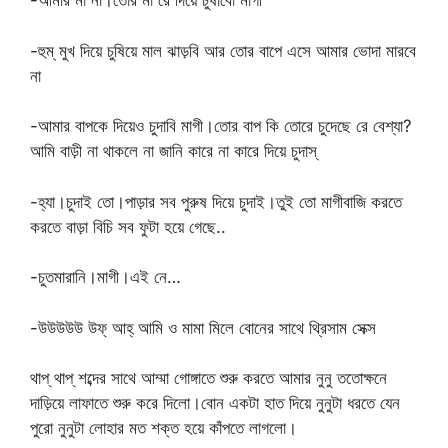
-আমার মা না।তোর মা রে দিয়ে চুষাবো মাগী
-হুম্ মুখ দিয়ে চুষিয়ে মাল ঝাড়বি আর তোর বাপে এসে আমার ভোদা মারবে
না
-আমার বাপকে দিয়েও চুদাবি মাগী।তোর বাপ কি তোরে চুদেছে রে বেশ্যা?
আমি বাড়ী না থাকলে না জানি কারে না কারে দিয়ে চুদাস্
-হ্যা।চুদাই তো।পাড়ার সব পুরুষ দিয়ে চুদাই।তুই তো মাগীবাজি করতে
করতে বাড়া বিচি সব ফুটা হয়ে গেছে..
-চুতমারানি।মাগী।এই নে…
-উউউউউ উফ্ আহ্ আমি ও মামা মিলে বোনের সাথে থ্রিসাম সেক্স
থাপ্ থাপ্ শব্দের সাথে আম্মা গোঙ্গাতে শুরু করতে আমার নুনু ততোক্ষনে
দাড়িয়ে লাফাতে শুরু করে দিলো।বোন একটা হাত দিয়ে নুনুটা ধরতে যেন
পুরো নুনুটা লোহার মত শক্ত হয়ে কাঁপতে লাগলো।