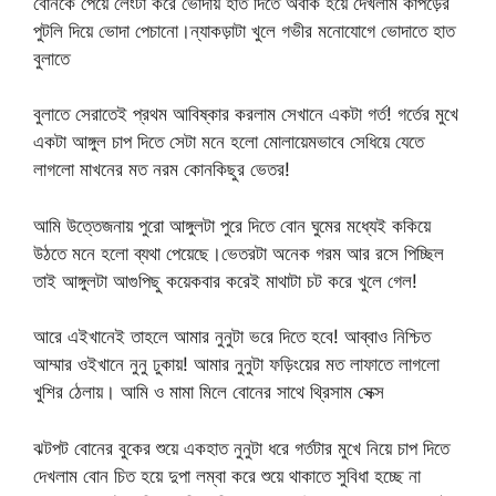
বোনকে পেয়ে লেংটা করে ভোদায় হাত দিতে অবাক হয়ে দেখলাম কাপড়ের
পুটলি দিয়ে ভোদা পেচানো।ন্যাকড়াটা খুলে গভীর মনোযোগে ভোদাতে হাত
বুলাতে
বুলাতে সেরাতেই প্রথম আবিষ্কার করলাম সেখানে একটা গর্ত! গর্তের মুখে
একটা আঙ্গুল চাপ দিতে সেটা মনে হলো মোলায়েমভাবে সেধিয়ে যেতে
লাগলো মাখনের মত নরম কোনকিছুর ভেতর!
আমি উত্তেজনায় পুরো আঙ্গুলটা পুরে দিতে বোন ঘুমের মধ্যেই ককিয়ে
উঠতে মনে হলো ব্যথা পেয়েছে।ভেতরটা অনেক গরম আর রসে পিচ্ছিল
তাই আঙ্গুলটা আগুপিছু কয়েকবার করেই মাথাটা চট করে খুলে গেল!
আরে এইখানেই তাহলে আমার নুনুটা ভরে দিতে হবে! আব্বাও নিশ্চিত
আম্মার ওইখানে নুনু ঢুকায়! আমার নুনুটা ফড়িংয়ের মত লাফাতে লাগলো
খুশির ঠেলায়। আমি ও মামা মিলে বোনের সাথে থ্রিসাম সেক্স
ঝটপট বোনের বুকের শুয়ে একহাত নুনুটা ধরে গর্তটার মুখে নিয়ে চাপ দিতে
দেখলাম বোন চিত হয়ে দুপা লম্বা করে শুয়ে থাকাতে সুবিধা হচ্ছে না