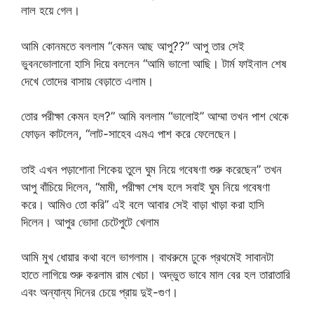
লাল হয়ে গেল।
আমি কোনমতে বললাম “কেমন আছ আপু??” আপু তার সেই
ভুবনভোলানো হাসি দিয়ে বললেন “আমি ভালো আছি। টার্ম ফাইনাল শেষ
দেখে তোদের বাসায় বেড়াতে এলাম।
তোর পরীক্ষা কেমন হল?” আমি বললাম “ভালোই” আম্মা তখন পাশ থেকে
ফোড়ন কাটলেন, “লাট-সাহেব এমএ পাশ করে ফেলেছেন।
তাই এখন পড়াশোনা শিকেয় তুলে ঘুম নিয়ে গবেষণা শুরু করেছেন” তখন
আপু বাঁচিয়ে দিলেন, “মামী, পরীক্ষা শেষ হলে সবাই ঘুম নিয়ে গবেষণা
করে। আমিও তো করি” এই বলে আবার সেই বাড়া খাড়া করা হাসি
দিলেন। আপুর ভোদা চেটেপুটে খেলাম
আমি মুখ ধোয়ার কথা বলে ভাগলাম। বাথরুমে ঢুকে প্রথমেই সাবানটা
হাতে লাগিয়ে শুরু করলাম রাম খেচা। অদ্ভুত ভাবে মাল বের হল তারাতারি
এবং অন্যান্য দিনের চেয়ে প্রায় দুই-গুণ।