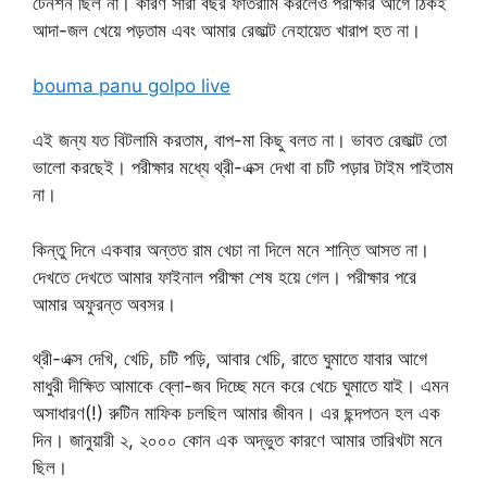
টেনশন ছিল না। কারণ সারা বছর ফাতরামি করলেও পরীক্ষার আগে ঠিকই
আদা-জল খেয়ে পড়তাম এবং আমার রেজাল্ট নেহায়েত খারাপ হত না।
bouma panu golpo live
এই জন্য যত বিটলামি করতাম, বাপ-মা কিছু বলত না। ভাবত রেজাল্ট তো
ভালো করছেই। পরীক্ষার মধ্যে থ্রী-এক্স দেখা বা চটি পড়ার টাইম পাইতাম
না।
কিন্তু দিনে একবার অন্তত রাম খেচা না দিলে মনে শান্তি আসত না।
দেখতে দেখতে আমার ফাইনাল পরীক্ষা শেষ হয়ে গেল। পরীক্ষার পরে
আমার অফুরন্ত অবসর।
থ্রী-এক্স দেখি, খেচি, চটি পড়ি, আবার খেচি, রাতে ঘুমাতে যাবার আগে
মাধুরী দীক্ষিত আমাকে ব্লো-জব দিচ্ছে মনে করে খেচে ঘুমাতে যাই। এমন
অসাধারণ(!) রুটিন মাফিক চলছিল আমার জীবন। এর ছন্দপতন হল এক
দিন। জানুয়ারী ২, ২০০০ কোন এক অদ্ভুত কারণে আমার তারিখটা মনে
ছিল।