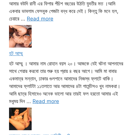
আমার বউদি রানী এর ফিগার পঁচিশ বছরের উঠতি যুবতীর মত ।আমি
একবার ভাবলাম ফেসবুক পেজটা বন্ধ করে দেই। কিন্তু কি মনে হল,
চেয়ারে ...
Read more
হট আম্মু
হট আম্মু । আমার নাম রোহান বয়স ২০। আজকে যেই ঘটনা আপনাদের
সাথে শেয়ার করবো তার শুরু হয় প্রায় ৪ বছর আগে। আমি মা বাবার
একমাত্র সন্তান, ঢাকার গুলশানে আমাদের নিজস্ব ফ্লাটে থাকি।
আমাদের ফ্লাটটা ১১তলাতে আর আমাদের ৪টা গার্মেন্টসও খুব নামকরা।
আমি ছাত্র হিসাবেও অনেক ভালো আর তারই ফল হয়তো আমার এই
মধুময় দিন ...
Read more