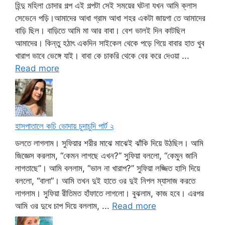
হিন্দু মহিলা চোদার গল্প এই গল্পটা সেই সময়ের ঘটনা যখন আমি ক্লাস
সেভেনে পড়ি।আমাদের আধা গ্রাম আধা শহর একটা জায়গা তে আমাদের
বাড়ি ছিল। বাড়িতে আমি মা আর বাবা। বেশ ভালই দিন কাটছিল
আমাদের। কিন্তু হঠাৎ একদিন সাইকেল থেকে পড়ে গিয়ে বাবার হাত খুব
খারাপ ভাবে ভেঙ্গে যাই। বাবা কে চাকরি থেকে বের করে দেওয়া ...
Read more
হাসপাতালে কচি ভোদায় চুদাচুদি পার্ট ২
ডলতে লাগলাম। সুফিয়ার শরীর মাঝে মাঝেই ঝাঁকি দিয়ে উঠছিল। আমি
জিজ্ঞেস করলাম, “কেমন লাগছে এখন?” সুফিয়া বললো, “কেমুন জানি
লাগতাছে”। আমি বললাম, “ভাল না খারাপ?” সুফিয়া লজ্জিত হাসি দিয়ে
বললো, “বালা”। আমি তখন দুই হাতে ওর দুই নিপল ম্যাসাজ করতে
লাগলাম। সুফিয়া রীতিমত হাঁফাতে লাগলো। বুঝলাম, কাজ হবে। এরপর
আমি ওর দুধে চাপ দিয়ে বললাম, ...
Read more