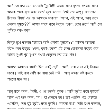
আমি তো মনে মনে বলতেসি “সুন্দরী!!! আমার সাথে ঘুমাও, তোমার সাথে
অনেক খেলা-ধুলা করব রাতে” মুখে বললাম “তাই তো আপু। আসলেও
চিন্তার বিষয়” এর পর আম্মাকে ডাকলাম “আম্মা, এই আম্মা, আপু রাতে
কোথায় ঘুমাবে??” আম্মার সাথে সাথে উত্তর “কেন, তোর রুমে” আমি তো
খুশীতে বাক-বাকুম।
কিন্ত মুখে বললাম “তাহলে আমি কোথায় ঘুমাবো??” আম্মার আবারো
ফটাশ করে উত্তর “কেন, ড্রইং রুমে” এই রকম হোগামারা উত্তর শুনে
আমার মুখটা পুরা চুপসে যাওয়া বেলুনের মত হয়ে গেল।
আসলে আমাদের বাসাটা ছিল একটু ছোট। আমি, বাবা ও মা এই তিনজন
মাত্র। তাই বাবা বেশি বড় বাসা নেই নাই। আপু আমার কষ্ট বুঝতে
পারলো মনে হয়।
আপু মাকে বলল, “মামী, ও ওর রুমেই ঘুমাক। আমি ড্রইং রুমে ঘুমাবো”
আম্মা এই শুনে বলল, “না। তা কেমনে হয়। তুই এতদিন পরে বেড়াতে
এসেছিস, আর তুই ড্রইং রুমে ঘুমাবি। কক্ষনো না!!” আমি তখন বললাম,