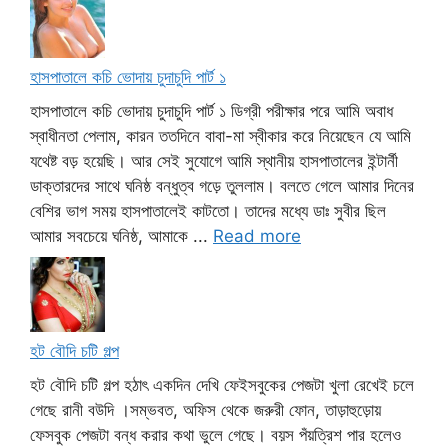
হাসপাতালে কচি ভোদায় চুদাচুদি পার্ট ১
হাসপাতালে কচি ভোদায় চুদাচুদি পার্ট ১ ডিগ্রী পরীক্ষার পরে আমি অবাধ
স্বাধীনতা পেলাম, কারন ততদিনে বাবা-মা স্বীকার করে নিয়েছেন যে আমি
যথেষ্ট বড় হয়েছি। আর সেই সুযোগে আমি স্থানীয় হাসপাতালের ইন্টার্নী
ডাক্তারদের সাথে ঘনিষ্ঠ বন্ধুত্ব গড়ে তুললাম। বলতে গেলে আমার দিনের
বেশির ভাগ সময় হাসপাতালেই কাটতো। তাদের মধ্যে ডাঃ সুবীর ছিল
আমার সবচেয়ে ঘনিষ্ঠ, আমাকে ...
Read more
হট বৌদি চটি গল্প
হট বৌদি চটি গল্প হঠাৎ একদিন দেখি ফেইসবুকের পেজটা খুলা রেখেই চলে
গেছে রানী বউদি ।সম্ভবত, অফিস থেকে জরুরী ফোন, তাড়াহুড়োয়
ফেসবুক পেজটা বন্ধ করার কথা ভুলে গেছে। বয়স পঁয়ত্রিশ পার হলেও