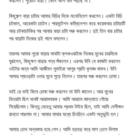
করলেন। পুরোটা বাড়া। কোন অংশ বাদ পড়ছে না।
কিছুক্ষ্ণণ বাড়া চাটার আমার বিচির দিকে মনোনিবেশ করলেন। একটা বিচি
চটকান, আরেকটা চাটেন। পারমুটেশন কম্বিনেশন করে কয়েকবার চাটাচাটি
আর চটকাচটকির পর আবার বাড়া চাটা শুরু করলেন। দুই তিন বার চাটার
পর বাড়াটা নিজের দুই গালে ঘসলেন।
তারপর আমার পুরো বাড়ার মাথাটা ক্লকওয়াইজ নিজের মুখের চারদিকে
ঘুরালেন, কিছুক্ষণ বাড়ার গন্ধ শুঁকলেন। এরপর উনি যে কাজটা করলেন
ওইটার জন্য আমি আজীবন সুমাইয়া আপুর প্রতি কৃতজ্ঞ থাকব। উনি
আমার ল্যাওড়াটা ওনার মুখে পুড়ে নিলেন। তারপর শুরু করলেন চোষা।
ভাই রে ভাই কিযে চোষা শুরু করলেন তা উনি জানেন। আর মুখের
ভিতরটা ছিল যথেষ্ট আরামদায়ক। আমি আরামে জান্নাতে পৌছে
গিয়েছিলাম। কিন্তু যেহেতু আমার প্রথম টাইম ছিল, তাই আমি বেশীক্ষন
রাখতে পারলাম না। আমার মাথার মধ্যে চিনচিনে একটা অনুভুতি হল।
আমার চোখ অন্ধকার হয়ে গেল। আমি হড়হড় করে মাল ঢেলে দিলাম