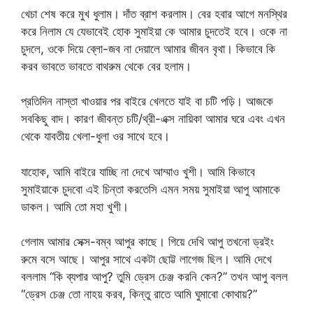
খেচা শেষ করে মুখ ধুলাম। দাঁত ব্রাশ করলাম। বের হবার আগে মনস্থির
করে নিলাম যে যেভাবেই হোক সুমাইয়া কে আমার চুদতেই হবে। ওকে না
চুদলে, ওকে দিয়ে ব্লো-জব না দেয়ালে আমার জীবন বৃথা। কিভাবে কি
করব ভাবতে ভাবতে বাথরুম থেকে বের হলাম।
প্রতিদিন নাস্তা খাওয়ার পর বাইরে খেলতে যাই বা চটি পড়ি। আজকে
সবকিছু বাদ। কারণ জীবন্ত চটি/থ্রী-এক্স নায়িকা আমার ঘরে এবং এখন
থেকে যাবতীয় খেলা-ধুলা ওর সাথে হবে।
যাহোক, আমি বাইরে যাচ্ছি না দেখে আম্মাও খুশী। আমি কিভাবে
সুমাইয়াকে চুদবো এই চিন্তা করতেসি এমন সময় সুমাইয়া আপু আমাকে
ডাকল। আমি তো মহা খুশী।
গেলাম আমার সেক্স-বম্ব আপুর কাছে। গিয়ে দেখি আপু তখনো ড্রইং
রুমে বসে আছে। আপুর সাথে একটা ছোট্ট লাগেজ ছিল। আমি দেখে
বললাম “কি ব্যপার আপু? তুমি ড্রেস চেঞ্জ করনি কেন?” তখন আপু বলল
“ড্রেস চেঞ্জ তো নাহয় করব, কিন্তু রাতে আমি ঘুমাবো কোথায়?”