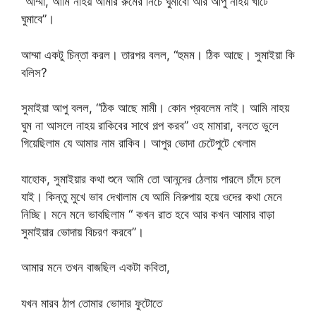
“আম্মা, আমি নাহয় আমার রুমের নিচে ঘুমাবো আর আপু নাহয় খাটে
ঘুমাবে”।
আম্মা একটু চিন্তা করল। তারপর বলল, “হুমম। ঠিক আছে। সুমাইয়া কি
বলিস?
সুমাইয়া আপু বলল, “ঠিক আছে মামী। কোন প্রবলেম নাই। আমি নাহয়
ঘুম না আসলে নাহয় রাকিবের সাথে গল্প করব” ওহ মামারা, বলতে ভুলে
গিয়েছিলাম যে আমার নাম রাকিব। আপুর ভোদা চেটেপুটে খেলাম
যাহোক, সুমাইয়ার কথা শুনে আমি তো আনন্দের ঠেলায় পারলে চাঁদে চলে
যাই। কিন্তু মুখে ভাব দেখালাম যে আমি নিরুপায় হয়ে ওদের কথা মেনে
নিচ্ছি। মনে মনে ভাবছিলাম “ কখন রাত হবে আর কখন আমার বাড়া
সুমাইয়ার ভোদায় বিচরণ করবে”।
আমার মনে তখন বাজছিল একটা কবিতা,
যখন মারব ঠাপ তোমার ভোদার ফুটোতে