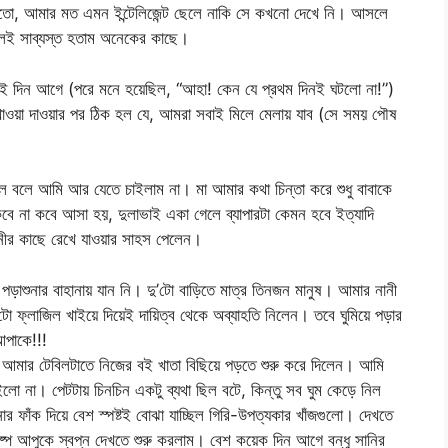
তো, আমার মত এমন ইন্টেলিজেন্ট ছেলে নাকি সে কখনো দেখে নি। আসলে
েই সাব্যস্ত হতাম অনেকের কাছে।
ুই দিন আগে (পরে মনে হয়েছিল, “আহা! কেন যে প্রথম দিনই ঘটলো না!”)
ে খাওয়া দাওয়ার পর ঠিক হল যে, আমরা সবাই মিলে মেলায় যাব (সে সময় পৌষ
ল বলে আমি আর যেতে চাইলাম না। মা আমার কথা চিন্তা করে শুধু বাবাকে
 না কবে আসা হয়, দুলাভাই একা গেলে ব্যাপারটা কেমন হবে ইত্যাদি
ানীর কাছে রেখে যাওয়ার সাহস পেলেন।
 পড়াশুনার বাহানায় যান নি। দু’টো বাড়িতে মাত্র তিনজন মানুষ। আমার নানী
ু’টো ফ্লাজিল খাইয়ে দিয়েই দায়িত্ব থেকে অব্যাহতি নিলেন। তবে ঘুমিয়ে পড়ার
আপাকে!!!
ে আমার টেবিলটাতে নিজের বই খাতা বিছিয়ে পড়তে শুরু করে দিলেন। আমি
ইলো না। পেটটায় চিনচিন একটু ব্যথা ছিল বটে, কিন্তু সব ঘুম কেড়ে নিল
র ফাঁক দিয়ে বেশ স্পষ্টই বোঝা যাচ্ছিল গিরি-উপত্যকার খাঁজগুলো। দেখতে
্প আপুকে স্বপ্ন দেখতে শুরু করলাম। বেশ কয়েক দিন আগে বন্ধু সানির