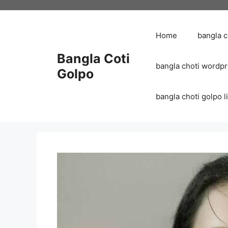
Skip
to
content
Home
bangla 
Bangla Coti
bangla choti wordp
Golpo
bangla choti golpo list