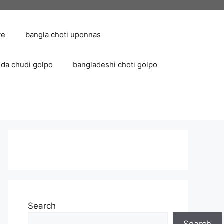
ve
bangla choti uponnas
uda chudi golpo
bangladeshi choti golpo
Search