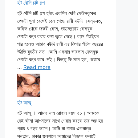
হট বৌদি চটি গল্প
হট বৌদি চটি গল্প হঠাৎ একদিন দেখি ফেইসবুকের
পেজটা খুলা রেখেই চলে গেছে রানী বউদি ।সম্ভবত,
অফিস থেকে জরুরী ফোন, তাড়াহুড়োয় ফেসবুক
পেজটা বন্ধ করার কথা ভুলে গেছে। বয়স পঁয়ত্রিশ
পার হলেও আমার বউদি রানী এর ফিগার পঁচিশ বছরের
উঠতি যুবতীর মত ।আমি একবার ভাবলাম ফেসবুক
পেজটা বন্ধ করে দেই। কিন্তু কি মনে হল, চেয়ারে
...
Read more
হট আম্মু
হট আম্মু । আমার নাম রোহান বয়স ২০। আজকে
যেই ঘটনা আপনাদের সাথে শেয়ার করবো তার শুরু হয়
প্রায় ৪ বছর আগে। আমি মা বাবার একমাত্র
সন্তান, ঢাকার গুলশানে আমাদের নিজস্ব ফ্লাটে