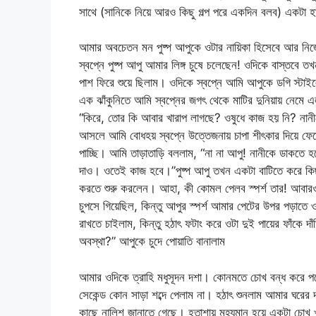
সাথে (সানিকে নিয়ে আরও কিছু গল্প পরে একদিন বলব) একটা হার
আমার অবচেতন মন পুষ্প আপুকে ওটার নায়িকা হিসেবে আর নিজে
স্বপ্নে পুষ্প আপু আমার লিঙ্গ চুষে চলেছেন! ওদিকে বাস্তবে ত
পাশ ফিরে শুয়ে ছিলাম। ওদিকে স্বপ্নে আমি আপুকে ডগি স্টাই
এক ঝাঁকুনিতে আমি স্বপ্নের জগৎ থেকে মাটির দুনিয়ায় ন
“কিরে, তোর কি আবার খারাপ লাগছে? ওষুধে কাজ হয় নি? নান
আসলে আমি বোধহয় স্বপ্নে উত্তেজনায় চাপা শীৎকার দিয়ে ফেল
পাচ্ছি। আমি তাড়াতাড়ি বললাম, “না না আপু! নানীকে ডাকতে 
দাও। ওতেই কাজ হবে।”পুষ্প আপু তখন একটা বাটিতে করে কিছু
করতে শুরু করলেন। আহা, কী কোমল পেলব স্পর্শ তার! আবার
চুপসে গিয়েছিল, কিন্তু আপুর স্পর্শ আমার পেটের উপর পড়াতে
রাখতে চাইলাম, কিন্তু হঠাৎ ফটাং করে ওটা দুই পায়ের ফাঁকে দ
অবস্থা?” আপুকে চুদে পোয়াতি বানালাম
আমার ওদিকে ত্রাহি মধুসূদন দশা। কোনমতে চোখ বন্ধ করে পড়
সেকেন্ড কোন সাড়া শব্দে পেলাম না। হঠাৎ শুনলাম আমার ঘরের
কাছে নালিশ জানাতে গেছে। হতাশায় মুহ্যমান হয়ে একটা চোখ খু