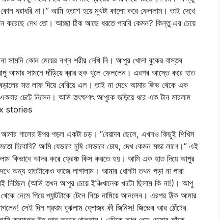
। কোন ধরাধরি না।” আমি হতাশ হয়ে মুখটা কালো করে ফেললাম। তাই দেখে
ন করেছে দেখ তো। আচ্ছা ঠিক আছে ধরতে পারবি কেমন? কিন্তু এর চেয়ে
সামনি কোন মেয়ের নগ্ন শরীর দেখি নি। আপুর খোলা বুকের বাস্তব
পু আমার সামনে দাঁড়িয়ে ব্রার হুক খুলে ফেললেন। এরপর আস্তে করে হাত
 বেড়ালের মত লাফ দিয়ে বেরিয়ে এল। তাই না দেখে আমার জিভ থেকে এক
 একবার চেটে নিলেন। আমি তৎক্ষণাৎ আপুকে জড়িয়ে ধরে এক টান মারলাম
x stories
শব্দে আমার গালের উপর পড়ল একটা চড়। “বেয়াদব ছেলে, এখনও কিছুই শিখিস
ইচ্ছেমতো চিবোবি? আমি যেভাবে চুষি সেভাবে চোষ, দেখ কেমন মজা লাগে।” এই
গেলাম কিভাবে আদর করে ফ্রেঞ্চ কিস করতে হয়। আমি এক হাত দিয়ে আপুর
া দেখে অন্য হাতটাকেও কাজে লাগালাম। আমার ধোনটা তখন পড়া না পারা
 ঘাই দিচ্ছিল (আমি তখন আপুর চেয়ে ইঞ্চিখানেক খাটো ছিলাম কি না!)। আপু
েকে নেমে গিয়ে প্যান্টটাকে টেনে নিচে নামিয়ে আনলেন। এরপর ঠিক আমার
ে লাগলেন! সেই দিন প্রথম বুঝলাম ব্লোজব কী জিনিস! জিভের আর ঠোঁটের