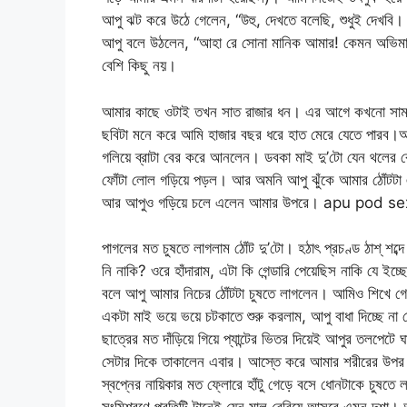
আপু ঝট করে উঠে গেলেন, “উহু, দেখতে বলেছি, শুধুই দেখবি
আপু বলে উঠলেন, “আহা রে সোনা মানিক আমার! কেমন অভিমা
বেশি কিছু নয়।
আমার কাছে ওটাই তখন সাত রাজার ধন। এর আগে কখনো সামনা 
ছবিটা মনে করে আমি হাজার বছর ধরে হাত মেরে যেতে পারব।আ
গলিয়ে ব্রাটা বের করে আনলেন। ডবকা মাই দু’টো যেন থলের
ফোঁটা লোল গড়িয়ে পড়ল। আর অমনি আপু ঝুঁকে আমার ঠোঁটটা
আর আপুও গড়িয়ে চলে এলেন আমার উপরে। apu pod se
পাগলের মত চুষতে লাগলাম ঠোঁট দু’টো। হঠাৎ প্রচণ্ড ঠাশ্ 
নি নাকি? ওরে হাঁদারাম, এটা কি গেন্ডারি পেয়েছিস নাকি যে 
বলে আপু আমার নিচের ঠোঁটটা চুষতে লাগলেন। আমিও শিখে 
একটা মাই ভয়ে ভয়ে চটকাতে শুরু করলাম, আপু বাধা দিচ্ছে ন
ছাত্রের মত দাঁড়িয়ে গিয়ে প্যান্টের ভিতর দিয়েই আপুর তলপেটে
সেটার দিকে তাকালেন এবার। আস্তে করে আমার শরীরের উপর থ
স্বপ্নের নায়িকার মত ফ্লোরে হাঁটু গেড়ে বসে ধোনটাকে চুষত