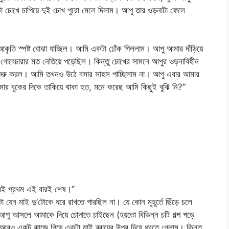
টা চোখে চাপিয়ে দুই চোখ পুরো মেলে দিলাম। আপু তার ওড়নাটা ফেলে
কৃতি স্পষ্ট বোঝা যাচ্ছিল। আমি একটা ঢোঁক গিললাম। আপু আমার দাঁড়িয়ে
েই গোবেচারার মত নেতিয়ে পড়েছিল। কিন্তু চোখের সামনে আপুর ওড়নাবিহীন
ে শুরু করল। আমি তখনও উঠে বসার সাহস পাচ্ছিলাম না। আপু এবার আমার
ার বুকের দিকে তাকিয়ে থাকা হত, মনে করেছ আমি কিছুই বুঝি নি?”
রই প্রথম এই বারই শেষ।”
 যেন মাই দু’টোকে ধরে রাখতে পারছিল না। যে কোন মুহূর্তে ছিঁড়ে চলে
আপু আসলে আমাকে দিয়ে চোদাতে চাইছেন (হয়তো বিভিন্ন চটি গল্প পড়ে
রও একটু কাজে গিয়ে একটা মাই ব্রায়ের উপর দিয়ে ধরতে গেলাম। কিন্তু