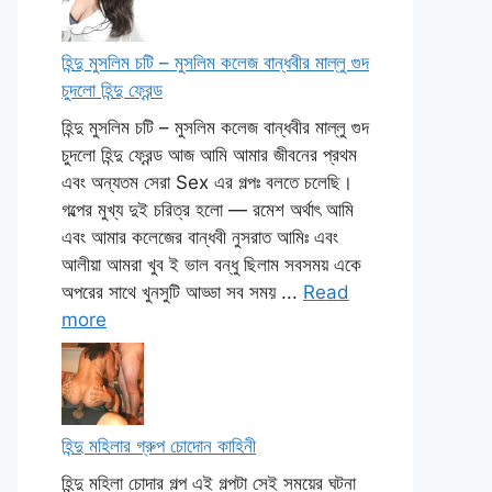
হিন্দু মুসলিম চটি – মুসলিম কলেজ বান্ধবীর মাল্লু গুদ
চুদলো হিন্দু ফ্রেন্ড
হিন্দু মুসলিম চটি – মুসলিম কলেজ বান্ধবীর মাল্লু গুদ
চুদলো হিন্দু ফ্রেন্ড আজ আমি আমার জীবনের প্রথম
এবং অন্যতম সেরা Sex এর গল্পঃ বলতে চলেছি।
গল্পের মুখ্য দুই চরিত্র হলো — রমেশ অর্থাৎ আমি
এবং আমার কলেজের বান্ধবী নুসরাত আমিঃ এবং
আলীয়া আমরা খুব ই ভাল বন্ধু ছিলাম সবসময় একে
অপরের সাথে খুনসুটি আড্ডা সব সময় ...
Read
more
হিন্দু মহিলার গ্রুপ চোদোন কাহিনী
হিন্দু মহিলা চোদার গল্প এই গল্পটা সেই সময়ের ঘটনা