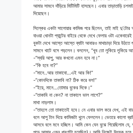
আমার সামনে দাঁড়িয়ে মিটিমিটি হাসছেন। এবার তাড়াতাড়ি চশমা
দিয়েছেন।
সিল্কের একটা সালোয়ার কামিজ পরে ছিলেন, তাই মাই দু’টোর আ
যাওয়া ধোনটা প্যান্টের বাইরে থেকে দেখে ফেলায় ওটা একেবার
বুকটা দেখে আস্তে আস্তে ব্যাটা আবারও মাথাচাড়া দিয়ে উঠত
সামনে খাটে বসে পড়লেন। বললেন, “খুব তো লুকিয়ে লুকিয়ে আম
-“স্যরি আপু, আর কখনো এমন হবে না।”
-“কি হবে না?”
-“মানে..আর তাকাবো…এই আর কি!”
-“কোনদিকে তাকাবি না? ঠিক করে বল!”
-“ইয়ে, মানে…তোমার বুকের দিকে।”
-“তাকাবি না কেন? না তাকালে ভাল লাগে?”
মাথা নাড়লাম।
-“তাহলে তো তাকাতেই হবে। নে এবার ভাল করে দেখ, এই বা
বলে আপু টান দিয়ে কামিজটা খুলে ফেললেন। ভেতরে কালো ব্রাটা
আসবে বলে মনে হচ্ছিল। আমি কেন যেন বুঝে গিয়েছিলাম যে, 
পড়ে আমার এমন ধারণাটা হয়েছিল)। আমি নিজেই উৎসুক হয়ে আ