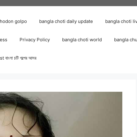
chodon golpo
bangla choti daily update
bangla choti li
ress
Privacy Policy
bangla choti world
bangla ch
 বাংলা চটি গল্পের আসর