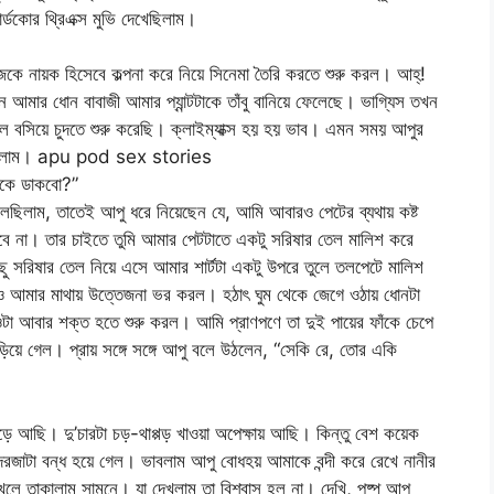
্ডকোর থ্রিএক্স মুভি দেখেছিলাম।
কে নায়ক হিসেবে কল্পনা করে নিয়ে সিনেমা তৈরি করতে শুরু করল। আহ্!
খন আমার ধোন বাবাজী আমার প্যান্টটাকে তাঁবু বানিয়ে ফেলেছে। ভাগ্যিস তখন
লে বসিয়ে চুদতে শুরু করেছি। ক্লাইম্যাক্স হয় হয় ভাব। এমন সময় আপুর
েমে এলাম। apu pod sex stories
ীকে ডাকবো?”
েছিলাম, তাতেই আপু ধরে নিয়েছেন যে, আমি আবারও পেটের ব্যথায় কষ্ট
হবে না। তার চাইতে তুমি আমার পেটটাতে একটু সরিষার তেল মালিশ করে
 সরিষার তেল নিয়ে এসে আমার শার্টটা একটু উপরে তুলে তলপেটে মালিশ
ও আমার মাথায় উত্তেজনা ভর করল। হঠাৎ ঘুম থেকে জেগে ওঠায় ধোনটা
 ওটা আবার শক্ত হতে শুরু করল। আমি প্রাণপণে তা দুই পায়ের ফাঁকে চেপে
াঁড়িয়ে গেল। প্রায় সঙ্গে সঙ্গে আপু বলে উঠলেন, “সেকি রে, তোর একি
ে আছি। দু’চারটা চড়-থাপ্পড় খাওয়া অপেক্ষায় আছি। কিন্তু বেশ কয়েক
 দরজাটা বন্ধ হয়ে গেল। ভাবলাম আপু বোধহয় আমাকে বন্দী করে রেখে নানীর
লে তাকালাম সামনে। যা দেখলাম তা বিশ্বাস হল না। দেখি, পুষ্প আপু