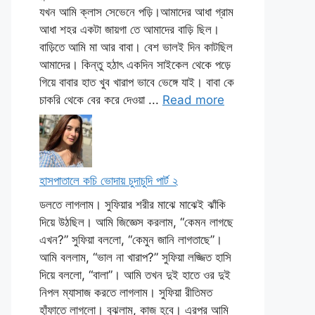
যখন আমি ক্লাস সেভেনে পড়ি।আমাদের আধা গ্রাম
আধা শহর একটা জায়গা তে আমাদের বাড়ি ছিল।
বাড়িতে আমি মা আর বাবা। বেশ ভালই দিন কাটছিল
আমাদের। কিন্তু হঠাৎ একদিন সাইকেল থেকে পড়ে
গিয়ে বাবার হাত খুব খারাপ ভাবে ভেঙ্গে যাই। বাবা কে
চাকরি থেকে বের করে দেওয়া ...
Read more
হাসপাতালে কচি ভোদায় চুদাচুদি পার্ট ২
ডলতে লাগলাম। সুফিয়ার শরীর মাঝে মাঝেই ঝাঁকি
দিয়ে উঠছিল। আমি জিজ্ঞেস করলাম, “কেমন লাগছে
এখন?” সুফিয়া বললো, “কেমুন জানি লাগতাছে”।
আমি বললাম, “ভাল না খারাপ?” সুফিয়া লজ্জিত হাসি
দিয়ে বললো, “বালা”। আমি তখন দুই হাতে ওর দুই
নিপল ম্যাসাজ করতে লাগলাম। সুফিয়া রীতিমত
হাঁফাতে লাগলো। বুঝলাম, কাজ হবে। এরপর আমি