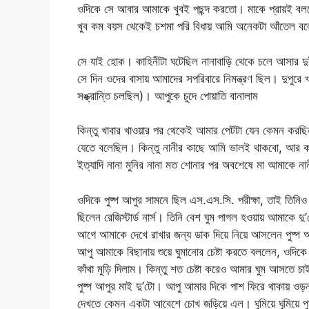
ওদিকে সে আবার আমাকে খুবই পছন্দ করতো। মাকে প্রায়ই বল
খুব কম বয়স থেকেই চশমা পরি বিধায় আমি অনেকটা আঁতেল বল
সে যাই হোক। কাহিনীটা ঘটেছিল নানাবাড়ি থেকে চলে আসার দ
সে দিন ওদের বাসায় আমাদের সপরিবারে নিমন্ত্রণ ছিল। দুপুর
সঙ্ক্রান্তি চলছিল)। আপুকে চুদে পোয়াতি বানালাম
কিন্তু খাবার খাওয়ার পর থেকেই আমার পেটটা যেন কেমন করছি
যেতে বলেছিল। কিন্তু নানীর কাছে আমি ভালই থাকবো, আর কবে
ইত্যাদি নানা মুনির নানা মত শোনার পর অবশেষে মা আমাকে ন
ওদিকে পুষ্প আপুর সামনে ছিল এস.এস.সি. পরীক্ষা, তাই তিনিও
ছিলেন রেজিস্টার্ড নার্স। তিনি বেশ ঘুম পাগল হওয়ায় আমাকে দ
আগে আমাকে দেখে রাখার জন্য ডাক দিয়ে নিয়ে আসলেন পুষ্প 
আপু আমাকে বিছানায় শুয়ে ঘুমানোর চেষ্টা করতে বললেন, ওদিক
কাঁথা মুড়ি দিলাম। কিন্তু শত চেষ্টা করেও আমার ঘুম আসতে চা
পুষ্প আপুর মাই দু’টো। আপু আমার দিকে পাশ ফিরে থাকায় ওড়না
দেখতে কেমন একটা আবেশে চোখ জড়িয়ে এল। ঘুমিয়ে ঘুমিয়ে পুষ