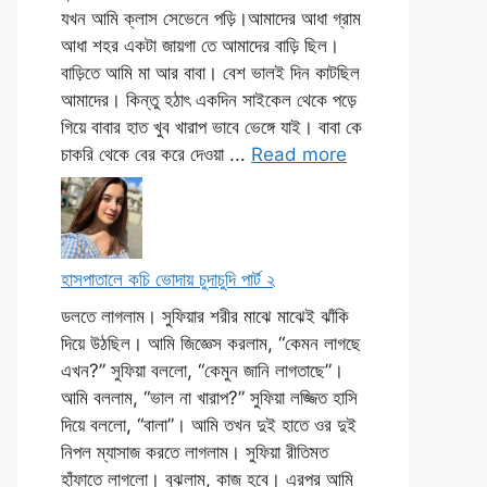
যখন আমি ক্লাস সেভেনে পড়ি।আমাদের আধা গ্রাম
আধা শহর একটা জায়গা তে আমাদের বাড়ি ছিল।
বাড়িতে আমি মা আর বাবা। বেশ ভালই দিন কাটছিল
আমাদের। কিন্তু হঠাৎ একদিন সাইকেল থেকে পড়ে
গিয়ে বাবার হাত খুব খারাপ ভাবে ভেঙ্গে যাই। বাবা কে
চাকরি থেকে বের করে দেওয়া ...
Read more
হাসপাতালে কচি ভোদায় চুদাচুদি পার্ট ২
ডলতে লাগলাম। সুফিয়ার শরীর মাঝে মাঝেই ঝাঁকি
দিয়ে উঠছিল। আমি জিজ্ঞেস করলাম, “কেমন লাগছে
এখন?” সুফিয়া বললো, “কেমুন জানি লাগতাছে”।
আমি বললাম, “ভাল না খারাপ?” সুফিয়া লজ্জিত হাসি
দিয়ে বললো, “বালা”। আমি তখন দুই হাতে ওর দুই
নিপল ম্যাসাজ করতে লাগলাম। সুফিয়া রীতিমত
হাঁফাতে লাগলো। বুঝলাম, কাজ হবে। এরপর আমি