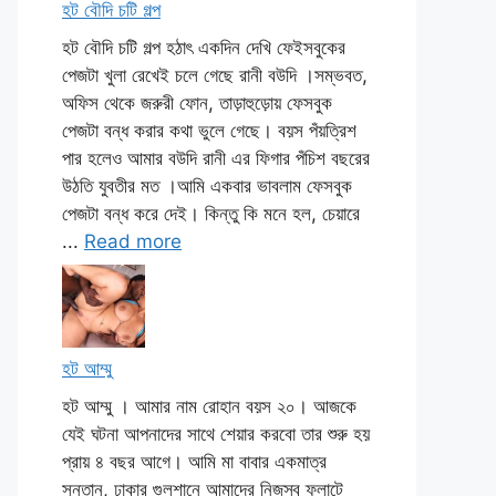
হট বৌদি চটি গল্প
হট বৌদি চটি গল্প হঠাৎ একদিন দেখি ফেইসবুকের
পেজটা খুলা রেখেই চলে গেছে রানী বউদি ।সম্ভবত,
অফিস থেকে জরুরী ফোন, তাড়াহুড়োয় ফেসবুক
পেজটা বন্ধ করার কথা ভুলে গেছে। বয়স পঁয়ত্রিশ
পার হলেও আমার বউদি রানী এর ফিগার পঁচিশ বছরের
উঠতি যুবতীর মত ।আমি একবার ভাবলাম ফেসবুক
পেজটা বন্ধ করে দেই। কিন্তু কি মনে হল, চেয়ারে
...
Read more
হট আম্মু
হট আম্মু । আমার নাম রোহান বয়স ২০। আজকে
যেই ঘটনা আপনাদের সাথে শেয়ার করবো তার শুরু হয়
প্রায় ৪ বছর আগে। আমি মা বাবার একমাত্র
সন্তান, ঢাকার গুলশানে আমাদের নিজস্ব ফ্লাটে