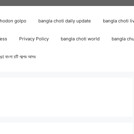
chodon golpo
bangla choti daily update
bangla choti li
ress
Privacy Policy
bangla choti world
bangla ch
 বাংলা চটি গল্পের আসর