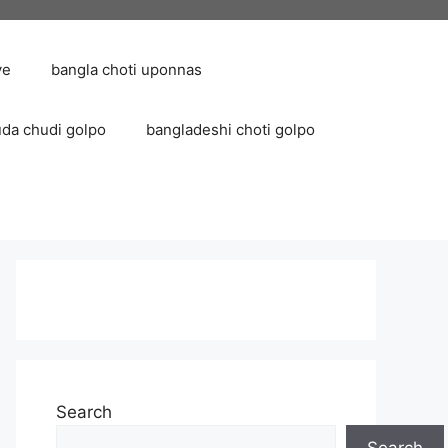
ve
bangla choti uponnas
uda chudi golpo
bangladeshi choti golpo
Search