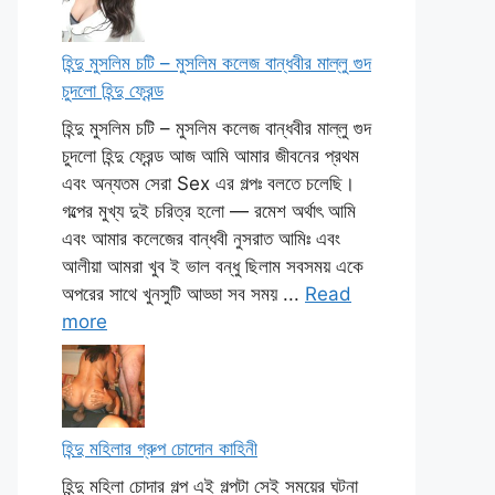
হিন্দু মুসলিম চটি – মুসলিম কলেজ বান্ধবীর মাল্লু গুদ
চুদলো হিন্দু ফ্রেন্ড
হিন্দু মুসলিম চটি – মুসলিম কলেজ বান্ধবীর মাল্লু গুদ
চুদলো হিন্দু ফ্রেন্ড আজ আমি আমার জীবনের প্রথম
এবং অন্যতম সেরা Sex এর গল্পঃ বলতে চলেছি।
গল্পের মুখ্য দুই চরিত্র হলো — রমেশ অর্থাৎ আমি
এবং আমার কলেজের বান্ধবী নুসরাত আমিঃ এবং
আলীয়া আমরা খুব ই ভাল বন্ধু ছিলাম সবসময় একে
অপরের সাথে খুনসুটি আড্ডা সব সময় ...
Read
more
হিন্দু মহিলার গ্রুপ চোদোন কাহিনী
হিন্দু মহিলা চোদার গল্প এই গল্পটা সেই সময়ের ঘটনা