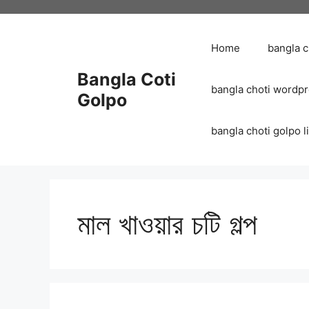
Skip
to
content
Home
bangla 
Bangla Coti
bangla choti wordp
Golpo
bangla choti golpo list
মাল খাওয়ার চটি গল্প