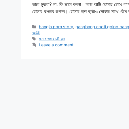
ভাবে চুদবো? না, কি ভাবে বলনা। আজ আমি তোমার চোখে কাপড়
তোমার কল্পনার জগতে। তোমার হাত দুটোও সোফার সাথে বেঁধে
Categories
bangla porn story
,
gangbang choti golpo bang
আউট
Tags
মাল খাওয়ার চটি গল্প
Leave a comment