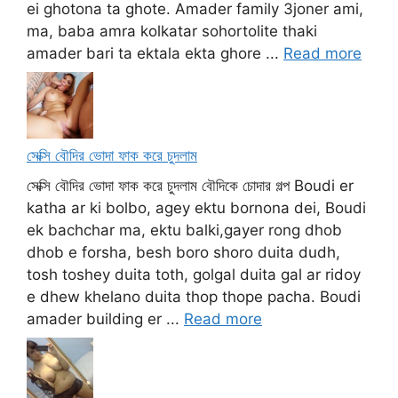
ei ghotona ta ghote. Amader family 3joner ami,
ma, baba amra kolkatar sohortolite thaki
amader bari ta ektala ekta ghore ...
Read more
সেক্সি বৌদির ভোদা ফাক করে চুদলাম
সেক্সি বৌদির ভোদা ফাক করে চুদলাম বৌদিকে চোদার গল্প Boudi er
katha ar ki bolbo, agey ektu bornona dei, Boudi
ek bachchar ma, ektu balki,gayer rong dhob
dhob e forsha, besh boro shoro duita dudh,
tosh toshey duita toth, golgal duita gal ar ridoy
e dhew khelano duita thop thope pacha. Boudi
amader building er ...
Read more