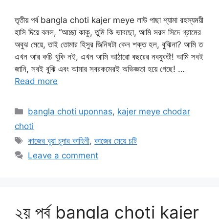
তৃতীয় পর্ব bangla choti kajer meye লাউ পাছা শ্যামা রহস্যময়ী
হাসি দিয়ে বলল, “আচ্ছা কাকু, তুমি কি ভাবছো, আমি সরল সিদে গ্রামের
অবুঝ মেয়ে, তাই তোমার হিসুর জিনিষটা কেন শক্ত হল, বুঝিনা? আমি ত
এখন আর কচি খুকি নই, এখন আমি আঠারো বছরের নবযুবতী! আমি সবই
জানি, সবই বুঝি এবং আমার সবরকমেরই অভিজ্ঞতা হয়ে গেছে! …
Read more
Categories
bangla choti uponnas
,
kajer meye chodar
choti
Tags
কাজের বুয়া চুদার কাহিনী
,
কাজের মেয়ে চটি
Leave a comment
২য় পর্ব bangla choti kajer