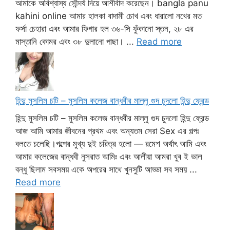
আমাকে অবিশ্বাস্য সৌন্দর্য দিয়ে আশীর্বাদ করেছেন। bangla panu
kahini online আমার হালকা বাদামী চোখ এবং ধারালো নখের মত
ফর্সা চেহারা এবং আমার ফিগার হল ৩৬-সি ফুঁকানো স্তন, ২৮ এর
মাস্তানি কোমর এবং ৩৮ দুলানো পাছা। ...
Read more
হিন্দু মুসলিম চটি – মুসলিম কলেজ বান্ধবীর মাল্লু গুদ চুদলো হিন্দু ফ্রেন্ড
হিন্দু মুসলিম চটি – মুসলিম কলেজ বান্ধবীর মাল্লু গুদ চুদলো হিন্দু ফ্রেন্ড
আজ আমি আমার জীবনের প্রথম এবং অন্যতম সেরা Sex এর গল্পঃ
বলতে চলেছি।গল্পের মুখ্য দুই চরিত্র হলো — রমেশ অর্থাৎ আমি এবং
আমার কলেজের বান্ধবী নুসরাত আমিঃ এবং আলীয়া আমরা খুব ই ভাল
বন্ধু ছিলাম সবসময় একে অপরের সাথে খুনসুটি আড্ডা সব সময় ...
Read more