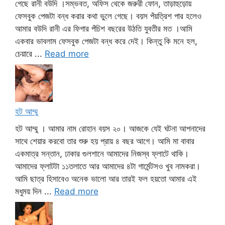
গেছে রানী বউদি ।সম্ভবত, অফিস থেকে জরুরী ফোন, তাড়াহুড়োয়
ফেসবুক পেজটা বন্ধ করার কথা ভুলে গেছে। বয়স পঁয়ত্রিশ পার হলেও
আমার বউদি রানী এর ফিগার পঁচিশ বছরের উঠতি যুবতীর মত ।আমি
একবার ভাবলাম ফেসবুক পেজটা বন্ধ করে দেই। কিন্তু কি মনে হল,
চেয়ারে ...
Read more
হট আম্মু
হট আম্মু । আমার নাম রোহান বয়স ২০। আজকে যেই ঘটনা আপনাদের
সাথে শেয়ার করবো তার শুরু হয় প্রায় ৪ বছর আগে। আমি মা বাবার
একমাত্র সন্তান, ঢাকার গুলশানে আমাদের নিজস্ব ফ্লাটে থাকি।
আমাদের ফ্লাটটা ১১তলাতে আর আমাদের ৪টা গার্মেন্টসও খুব নামকরা।
আমি ছাত্র হিসাবেও অনেক ভালো আর তারই ফল হয়তো আমার এই
মধুময় দিন ...
Read more