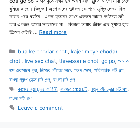
coti golpo আমার বুকে এখন দুই অসম বয়সী সুন্দরী মহিলা মাথা রেখে
ঘুমিয়ে আছে। কিছুক্ষণ আগে এদের দুইজন কে পরম তৃপ্তি দেওয়া ছিল
আমার পরম কর্তব্য। এদের দুজনের মধ্যে একজন আমার আইনত স্ত্রী
আর একজন আমার সন্তানের মা। কিভাবে আমার জীবন এত সুখময় হয়ে
উঠলো সেটাই …
Read more
Categories
bua ke chodar choti
,
kajer meye chodar
choti
,
live sex chat
,
threesome choti golpo
,
অনেক
গুদ একসাথে চুদা
,
নিজের বৌয়ের সাথে গ্রুপ সেক্স
,
পারিবারিক চটি গল্প
,
বাংলা গ্রুপ সেক্স চটি গল্প
,
বাংলা চটি গল্প
Tags
কাজের বুয়া চুদার কাহিনী
,
কাজের মেয়ে চটি
,
নতুন বউ চুদার চটি গল্প
,
বাংলা চটি গল্প
Leave a comment