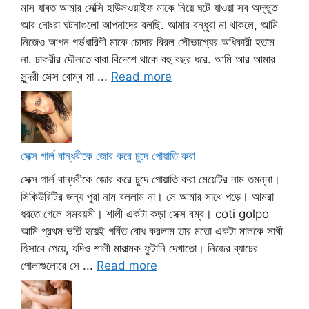
মাস যাবত আমার সেক্সি হাউসওয়াইফ মাকে নিয়ে ঘটে যাওয়া সব অদ্ভুত
আর নোংরা ঘটনাগুলো আপনাদের বলছি. আমার বন্ধুরা না থাকলে, আমি
নিজেও আপন গর্ভধারিণী মাকে চোদার বিরল সৌভাগ্যের অধিকারী হতাম
না. চাকরীর দৌলতে বাবা বিদেশে থাকে বহু বছর ধরে. আমি আর আমার
সুন্দরী সেক্স বোম্ব মা ...
Read more
সেক্স গার্ল বান্ধবীকে জোর করে চুদে পোয়াতি করা
সেক্স গার্ল বান্ধবীকে জোর করে চুদে পোয়াতি করা মেয়েটির নাম তমন্না।
সিকিউরিটির জন্য পুরা নাম বললাম না। সে আমার সাথে পড়ে। আমরা
ধরতে গেলে সমবয়সী। শালী একটা কড়া সেক্স বম্ব। coti golpo
আমি প্রথম ভর্তি হয়েই গর্বিত বোধ করলাম তার মতো একটা মালকে সাথী
হিসাবে পেয়ে, যদিও শালী মারাত্মক ফুটানি দেখাতো। নিজের ব্যাচের
পোলাগুলোরে সে ...
Read more