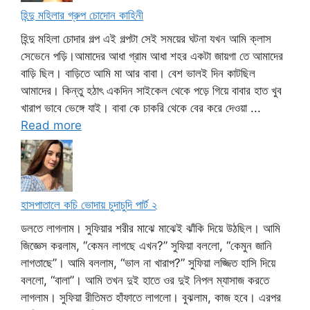
হিন্দু মহিলার গ্রুপ চোদোন কাহিনী
হিন্দু মহিলা চোদার গল্প এই গল্পটা সেই সময়ের ঘটনা যখন আমি ক্লাস
সেভেনে পড়ি।আমাদের আধা গ্রাম আধা শহর একটা জায়গা তে আমাদের
বাড়ি ছিল। বাড়িতে আমি মা আর বাবা। বেশ ভালই দিন কাটছিল
আমাদের। কিন্তু হঠাৎ একদিন সাইকেল থেকে পড়ে গিয়ে বাবার হাত খুব
খারাপ ভাবে ভেঙ্গে যাই। বাবা কে চাকরি থেকে বের করে দেওয়া ...
Read more
হাসপাতালে কচি ভোদায় চুদাচুদি পার্ট ২
ডলতে লাগলাম। সুফিয়ার শরীর মাঝে মাঝেই ঝাঁকি দিয়ে উঠছিল। আমি
জিজ্ঞেস করলাম, “কেমন লাগছে এখন?” সুফিয়া বললো, “কেমুন জানি
লাগতাছে”। আমি বললাম, “ভাল না খারাপ?” সুফিয়া লজ্জিত হাসি দিয়ে
বললো, “বালা”। আমি তখন দুই হাতে ওর দুই নিপল ম্যাসাজ করতে
লাগলাম। সুফিয়া রীতিমত হাঁফাতে লাগলো। বুঝলাম, কাজ হবে। এরপর