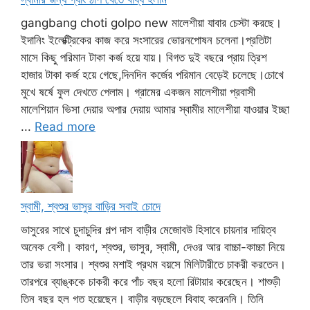
gangbang choti golpo new মালেশীয়া যাবার চেস্টা করছে।
ইদানিং ইলেক্ট্রিকের কাজ করে সংসারের ভোরনপোষন চলেনা।প্রতিটা
মাসে কিছু পরিমান টাকা কর্জ হয়ে যায়। বিগত দুই বছরে প্রায় ত্রিশ
হাজার টাকা কর্জ হয়ে গেছে,দিনদিন কর্জের পরিমান বেড়েই চলেছে।চোখে
মুখে ষর্ষে ফুল দেখতে পেলাম। গ্রামের একজন মালেশীয়া প্রবাসী
মালেশিয়ান ভিসা দেয়ার অপার দেয়ায় আমার স্বামীর মালেশীয়া যাওয়ার ইচ্ছা
...
Read more
স্বামী, শ্বশুর ভাসুর বাড়ির সবাই চোদে
ভাসুরের সাথে চুদাচুদির গল্প দাস বাড়ীর মেজোবউ হিসাবে চায়নার দায়িত্ব
অনেক বেশী। কারণ, শ্বশুর, ভাসুর, স্বামী, দেওর আর বাচ্চা-কাচ্চা নিয়ে
তার ভরা সংসার। শ্বশুর মশাই প্রথম বয়সে মিলিটারীতে চাকরী করতেন।
তারপরে ব্যাঙ্ককে চাকরী করে পাঁচ বছর হলো রিটায়ার করেছেন। শাশুড়ী
তিন বছর হল গত হয়েছেন। বাড়ীর বড়ছেলে বিবাহ করেননি। তিনি