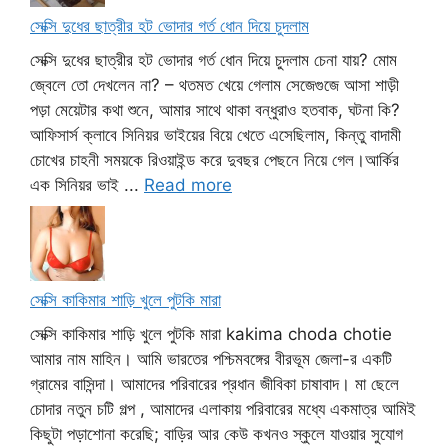
সেক্সি দুধের ছাত্রীর হট ভোদার গর্ত ধোন দিয়ে চুদলাম
সেক্সি দুধের ছাত্রীর হট ভোদার গর্ত ধোন দিয়ে চুদলাম চেনা যায়? মোম
জ্বেলে তো দেখলেন না? – থতমত খেয়ে গেলাম সেজেগুজে আসা শাড়ী
পড়া মেয়েটার কথা শুনে, আমার সাথে থাকা বন্ধুরাও হতবাক, ঘটনা কি?
আফিসার্স ক্লাবে সিনিয়র ভাইয়ের বিয়ে খেতে এসেছিলাম, কিন্তু বাদামী
চোখের চাহনী সময়কে রিওয়াইন্ড করে দুবছর পেছনে নিয়ে গেল।আর্কির
এক সিনিয়র ভাই ...
Read more
সেক্সি কাকিমার শাড়ি খুলে পুটকি মারা
সেক্সি কাকিমার শাড়ি খুলে পুটকি মারা kakima choda chotie
আমার নাম মাহিন। আমি ভারতের পশ্চিমবঙ্গের বীরভূম জেলা-র একটি
গ্রামের বাসিন্দা। আমাদের পরিবারের প্রধান জীবিকা চাষাবাদ। মা ছেলে
চোদার নতুন চটি গল্প , আমাদের এলাকায় পরিবারের মধ্যে একমাত্র আমিই
কিছুটা পড়াশোনা করেছি; বাড়ির আর কেউ কখনও স্কুলে যাওয়ার সুযোগ