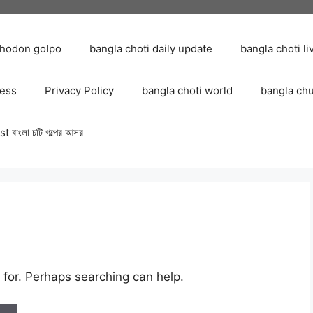
chodon golpo
bangla choti daily update
bangla choti li
ress
Privacy Policy
bangla choti world
bangla ch
 বাংলা চটি গল্পের আসর
 for. Perhaps searching can help.