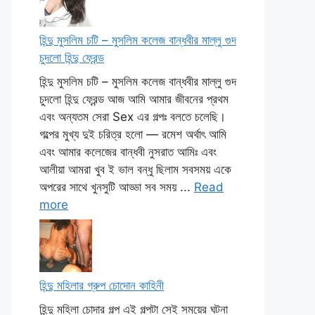
হিন্দু মুসলিম চটি – মুসলিম কলেজ বান্ধবীর মাল্লু গুদ
চুদলো হিন্দু ফ্রেন্ড
হিন্দু মুসলিম চটি – মুসলিম কলেজ বান্ধবীর মাল্লু গুদ
চুদলো হিন্দু ফ্রেন্ড আজ আমি আমার জীবনের প্রথম
এবং অন্যতম সেরা Sex এর গল্পঃ বলতে চলেছি।
গল্পের মুখ্য দুই চরিত্র হলো — রমেশ অর্থাৎ আমি
এবং আমার কলেজের বান্ধবী নুসরাত আমিঃ এবং
আলীয়া আমরা খুব ই ভাল বন্ধু ছিলাম সবসময় একে
অপরের সাথে খুনসুটি আড্ডা সব সময় ...
Read
more
হিন্দু মহিলার গ্রুপ চোদোন কাহিনী
হিন্দু মহিলা চোদার গল্প এই গল্পটা সেই সময়ের ঘটনা