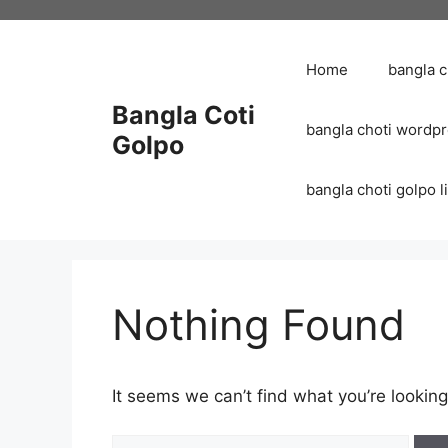
Skip
to
content
Home
bangla 
Bangla Coti
bangla choti wordp
Golpo
bangla choti golpo list
Nothing Found
It seems we can’t find what you’re looking
Search