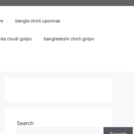
ve
bangla choti uponnas
uda chudi golpo
bangladeshi choti golpo
Search