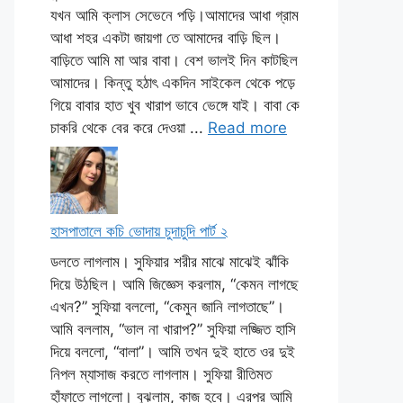
যখন আমি ক্লাস সেভেনে পড়ি।আমাদের আধা গ্রাম
আধা শহর একটা জায়গা তে আমাদের বাড়ি ছিল।
বাড়িতে আমি মা আর বাবা। বেশ ভালই দিন কাটছিল
আমাদের। কিন্তু হঠাৎ একদিন সাইকেল থেকে পড়ে
গিয়ে বাবার হাত খুব খারাপ ভাবে ভেঙ্গে যাই। বাবা কে
চাকরি থেকে বের করে দেওয়া ...
Read more
হাসপাতালে কচি ভোদায় চুদাচুদি পার্ট ২
ডলতে লাগলাম। সুফিয়ার শরীর মাঝে মাঝেই ঝাঁকি
দিয়ে উঠছিল। আমি জিজ্ঞেস করলাম, “কেমন লাগছে
এখন?” সুফিয়া বললো, “কেমুন জানি লাগতাছে”।
আমি বললাম, “ভাল না খারাপ?” সুফিয়া লজ্জিত হাসি
দিয়ে বললো, “বালা”। আমি তখন দুই হাতে ওর দুই
নিপল ম্যাসাজ করতে লাগলাম। সুফিয়া রীতিমত
হাঁফাতে লাগলো। বুঝলাম, কাজ হবে। এরপর আমি