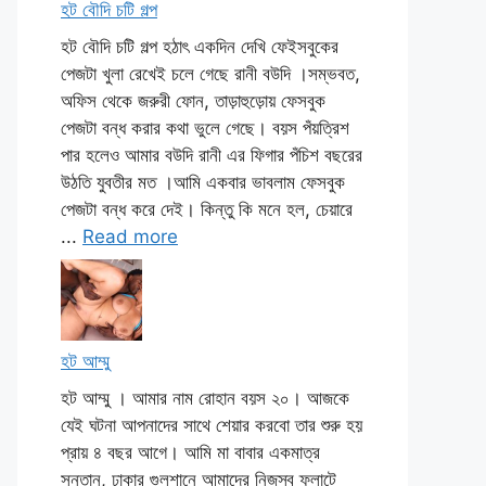
হট বৌদি চটি গল্প
হট বৌদি চটি গল্প হঠাৎ একদিন দেখি ফেইসবুকের
পেজটা খুলা রেখেই চলে গেছে রানী বউদি ।সম্ভবত,
অফিস থেকে জরুরী ফোন, তাড়াহুড়োয় ফেসবুক
পেজটা বন্ধ করার কথা ভুলে গেছে। বয়স পঁয়ত্রিশ
পার হলেও আমার বউদি রানী এর ফিগার পঁচিশ বছরের
উঠতি যুবতীর মত ।আমি একবার ভাবলাম ফেসবুক
পেজটা বন্ধ করে দেই। কিন্তু কি মনে হল, চেয়ারে
...
Read more
হট আম্মু
হট আম্মু । আমার নাম রোহান বয়স ২০। আজকে
যেই ঘটনা আপনাদের সাথে শেয়ার করবো তার শুরু হয়
প্রায় ৪ বছর আগে। আমি মা বাবার একমাত্র
সন্তান, ঢাকার গুলশানে আমাদের নিজস্ব ফ্লাটে