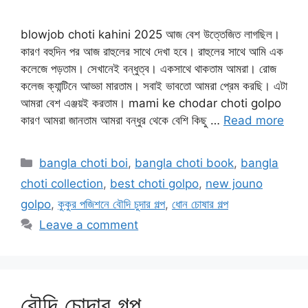
blowjob choti kahini 2025 আজ বেশ উত্তেজিত লাগছিল।
কারণ বহুদিন পর আজ রাহুলের সাথে দেখা হবে। রাহুলের সাথে আমি এক
কলেজে পড়তাম। সেখানেই বন্ধুত্ব। একসাথে থাকতাম আমরা। রোজ
কলেজ ক্যান্টিনে আড্ডা মারতাম। সবাই ভাবতো আমরা প্রেম করছি। এটা
আমরা বেশ এঞ্জয়ই করতাম। mami ke chodar choti golpo
কারণ আমরা জানতাম আমরা বন্ধুর থেকে বেশি কিছু …
Read more
Categories
bangla choti boi
,
bangla choti book
,
bangla
choti collection
,
best choti golpo
,
new jouno
golpo
,
কুকুর পজিশনে বৌদি চুদার গল্প
,
ধোন চোষার গল্প
Leave a comment
বৌদি চোদার গল্প