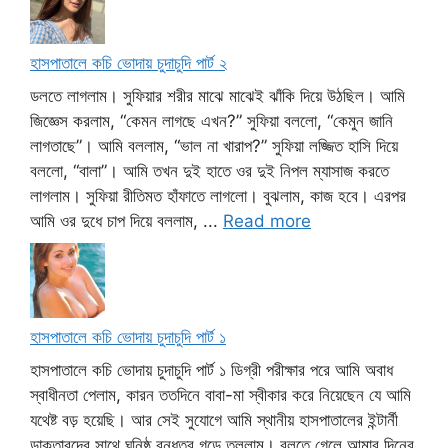
হাসপাতালে কচি ভোদায় চুদাচুদি পার্ট ২
ডলতে লাগলাম। সুফিয়ার শরীর মাঝে মাঝেই ঝাঁকি দিয়ে উঠছিল। আমি
জিজ্ঞেস করলাম, “কেমন লাগছে এখন?” সুফিয়া বললো, “কেমুন জানি
লাগতাছে”। আমি বললাম, “ভাল না খারাপ?” সুফিয়া লজ্জিত হাসি দিয়ে
বললো, “বালা”। আমি তখন দুই হাতে ওর দুই নিপল ম্যাসাজ করতে
লাগলাম। সুফিয়া রীতিমত হাঁফাতে লাগলো। বুঝলাম, কাজ হবে। এরপর
আমি ওর দুধে চাপ দিয়ে বললাম, ...
Read more
হাসপাতালে কচি ভোদায় চুদাচুদি পার্ট ১
হাসপাতালে কচি ভোদায় চুদাচুদি পার্ট ১ ডিগ্রী পরীক্ষার পরে আমি অবাধ
স্বাধীনতা পেলাম, কারন ততদিনে বাবা-মা স্বীকার করে নিয়েছেন যে আমি
যথেষ্ট বড় হয়েছি। আর সেই সুযোগে আমি স্থানীয় হাসপাতালের ইন্টার্নী
ডাক্তারদের সাথে ঘনিষ্ঠ বন্ধুত্ব গড়ে তুললাম। বলতে গেলে আমার দিনের