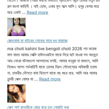
যেতেন। আজকে শেয়ার করবো বিবাহিত প্রতিবেশি আন্টি চোদার নতুন চটি
গল্প বাংলা কাহিনী । যাই হোক, এবার মূল গল্পে আসি। দুপুর বেলায় শুয়ে
শুয়ে একটা ...
Read more
সেক্সবোমা মা বাইরের লোকের সাথে গুদ মারাচ্ছে
ma choti kahini live bengoli choti 2026 গত কয়েক
মাস যাবত আমার সেক্সি হাউসওয়াইফ মাকে নিয়ে ঘটে যাওয়া সব অদ্ভুত
আর নোংরা ঘটনাগুলো আপনাদের বলছি. আমার বন্ধুরা না থাকলে, আমি
নিজেও আপন গর্ভধারিণী মাকে চোদার বিরল সৌভাগ্যের অধিকারী হতাম
না. চাকরীর দৌলতে বাবা বিদেশে থাকে বহু বছর ধরে. আমি আর আমার
সুন্দরী সেক্স বোম্ব মা ...
Read more
সেক্স গার্ল বান্ধবীকে জোর করে চুদে পোয়াতি করা