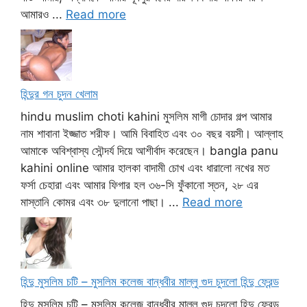
আমারও ...
Read more
হিন্দুর গন চুদন খেলাম
hindu muslim choti kahini মুসলিম মাগী চোদার গল্প আমার
নাম শাবানা ইজ্জাত শরীফ। আমি বিবাহিত এবং ৩০ বছর বয়সী। আল্লাহ
আমাকে অবিশ্বাস্য সৌন্দর্য দিয়ে আশীর্বাদ করেছেন। bangla panu
kahini online আমার হালকা বাদামী চোখ এবং ধারালো নখের মত
ফর্সা চেহারা এবং আমার ফিগার হল ৩৬-সি ফুঁকানো স্তন, ২৮ এর
মাস্তানি কোমর এবং ৩৮ দুলানো পাছা। ...
Read more
হিন্দু মুসলিম চটি – মুসলিম কলেজ বান্ধবীর মাল্লু গুদ চুদলো হিন্দু ফ্রেন্ড
হিন্দু মুসলিম চটি – মুসলিম কলেজ বান্ধবীর মাল্লু গুদ চুদলো হিন্দু ফ্রেন্ড