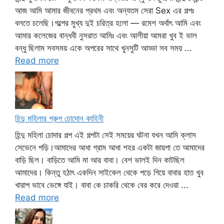
আজ আমি আমার জীবনের প্রথম এবং অন্যতম সেরা Sex এর গল্পঃ
বলতে চলেছি।গল্পের মুখ্য দুই চরিত্র হলো — রমেশ অর্থাৎ আমি এবং
আমার কলেজের বান্ধবী নুসরাত আমিঃ এবং আলীয়া আমরা খুব ই ভাল
বন্ধু ছিলাম সবসময় একে অপরের সাথে খুনসুটি আড্ডা সব সময় ...
Read more
হিন্দু মহিলার গ্রুপ চোদোন কাহিনী
হিন্দু মহিলা চোদার গল্প এই গল্পটা সেই সময়ের ঘটনা যখন আমি ক্লাস
সেভেনে পড়ি।আমাদের আধা গ্রাম আধা শহর একটা জায়গা তে আমাদের
বাড়ি ছিল। বাড়িতে আমি মা আর বাবা। বেশ ভালই দিন কাটছিল
আমাদের। কিন্তু হঠাৎ একদিন সাইকেল থেকে পড়ে গিয়ে বাবার হাত খুব
খারাপ ভাবে ভেঙ্গে যাই। বাবা কে চাকরি থেকে বের করে দেওয়া ...
Read more