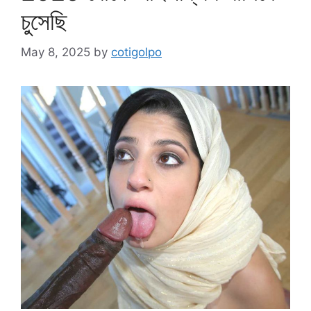
চুসেছি
May 8, 2025
by
cotigolpo