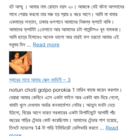
হট আম্মু । আমার নাম রোহান বয়স ২০। আজকে যেই ঘটনা আপনাদের
সাথে শেয়ার করবো তার শুরু হয় প্রায় ৪ বছর আগে। আমি মা বাবার
একমাত্র সন্তান, ঢাকার গুলশানে আমাদের নিজস্ব ফ্লাটে থাকি।
আমাদের ফ্লাটটা ১১তলাতে আর আমাদের ৪টা গার্মেন্টসও খুব নামকরা।
আমি ছাত্র হিসাবেও অনেক ভালো আর তারই ফল হয়তো আমার এই
মধুময় দিন ...
Read more
স্যারের সাথে আমার সেক্স কাহিনী – 3
notun choti golpo porokia 1 তারিখ কাজে জয়েন করলাম।
বেয়ারা আমার কেবিনে এসে একটা ফাইল আর একটা খাম দিয়ে গেলো,
খামটা খুলে দেখলাম অর্ডার কনফার্মেশন লেটার। আনন্দে মনটা নেচে
উঠলো, বিয়ের আগে ভারত সরকারের একটা ডিপার্টমেন্টে আগামী পাঁচ
বছরের গাড়ির টেন্ডার কোট করেছিলাম। আমাদের টেন্ডার পাশ হয়েছে,
তিনটে মডেলের 14 টা গাড়ি ইমিডিয়েট ডেলিভারি করতে ...
Read
more