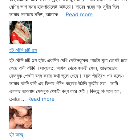
বেশির ভাগ সময় হাসপাতালেই কাটতো। তাদের মধ্যে ডাঃ সুবীর ছিল
আমার সবচেয়ে ঘনিষ্ঠ, আমাকে ...
Read more
হট বৌদি চটি গল্প
হট বৌদি চটি গল্প হঠাৎ একদিন দেখি ফেইসবুকের পেজটা খুলা রেখেই চলে
গেছে রানী বউদি ।সম্ভবত, অফিস থেকে জরুরী ফোন, তাড়াহুড়োয়
ফেসবুক পেজটা বন্ধ করার কথা ভুলে গেছে। বয়স পঁয়ত্রিশ পার হলেও
আমার বউদি রানী এর ফিগার পঁচিশ বছরের উঠতি যুবতীর মত ।আমি
একবার ভাবলাম ফেসবুক পেজটা বন্ধ করে দেই। কিন্তু কি মনে হল,
চেয়ারে ...
Read more
হট আম্মু