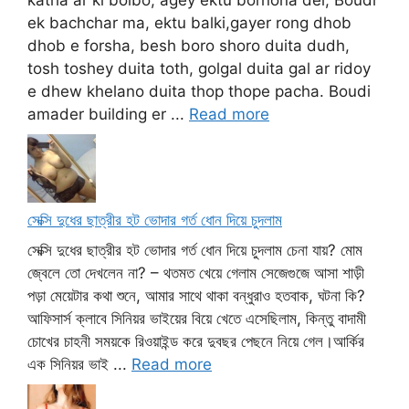
katha ar ki bolbo, agey ektu bornona dei, Boudi
ek bachchar ma, ektu balki,gayer rong dhob
dhob e forsha, besh boro shoro duita dudh,
tosh toshey duita toth, golgal duita gal ar ridoy
e dhew khelano duita thop thope pacha. Boudi
amader building er ...
Read more
সেক্সি দুধের ছাত্রীর হট ভোদার গর্ত ধোন দিয়ে চুদলাম
সেক্সি দুধের ছাত্রীর হট ভোদার গর্ত ধোন দিয়ে চুদলাম চেনা যায়? মোম
জ্বেলে তো দেখলেন না? – থতমত খেয়ে গেলাম সেজেগুজে আসা শাড়ী
পড়া মেয়েটার কথা শুনে, আমার সাথে থাকা বন্ধুরাও হতবাক, ঘটনা কি?
আফিসার্স ক্লাবে সিনিয়র ভাইয়ের বিয়ে খেতে এসেছিলাম, কিন্তু বাদামী
চোখের চাহনী সময়কে রিওয়াইন্ড করে দুবছর পেছনে নিয়ে গেল।আর্কির
এক সিনিয়র ভাই ...
Read more