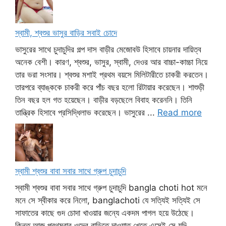
স্বামী, শ্বশুর ভাসুর বাড়ির সবাই চোদে
ভাসুরের সাথে চুদাচুদির গল্প দাস বাড়ীর মেজোবউ হিসাবে চায়নার দায়িত্ব
অনেক বেশী। কারণ, শ্বশুর, ভাসুর, স্বামী, দেওর আর বাচ্চা-কাচ্চা নিয়ে
তার ভরা সংসার। শ্বশুর মশাই প্রথম বয়সে মিলিটারীতে চাকরী করতেন।
তারপরে ব্যাঙ্ককে চাকরী করে পাঁচ বছর হলো রিটায়ার করেছেন। শাশুড়ী
তিন বছর হল গত হয়েছেন। বাড়ীর বড়ছেলে বিবাহ করেননি। তিনি
তান্ত্রিক হিসাবে প্রসিদ্ধিলাভ করেছেন। ভাসুরের ...
Read more
স্বামী শ্বশুর বাবা সবার সাথে গ্রুপ চুদাচুদি
স্বামী শ্বশুর বাবা সবার সাথে গ্রুপ চুদাচুদি bangla choti hot মনে
মনে সে স্বীকার করে নিলো, banglachoti যে সত্যিই সত্যিই সে
সাফাতের কাছে গুদ চোদা খাওয়ার জন্যে একদম পাগল হয়ে উঠেছে।
কিন্তু আজ প্রথমবার ওদের বাড়িতে দাওয়াত খেতে এসেই সে যদি