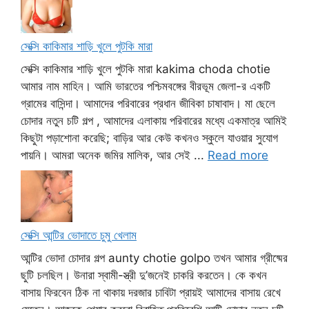
সেক্সি কাকিমার শাড়ি খুলে পুটকি মারা
সেক্সি কাকিমার শাড়ি খুলে পুটকি মারা kakima choda chotie
আমার নাম মাহিন। আমি ভারতের পশ্চিমবঙ্গের বীরভূম জেলা-র একটি
গ্রামের বাসিন্দা। আমাদের পরিবারের প্রধান জীবিকা চাষাবাদ। মা ছেলে
চোদার নতুন চটি গল্প , আমাদের এলাকায় পরিবারের মধ্যে একমাত্র আমিই
কিছুটা পড়াশোনা করেছি; বাড়ির আর কেউ কখনও স্কুলে যাওয়ার সুযোগ
পায়নি। আমরা অনেক জমির মালিক, আর সেই ...
Read more
সেক্সি আন্টির ভোদাতে চুমু খেলাম
আন্টির ভোদা চোদার গল্প aunty chotie golpo তখন আমার গ্রীষ্মের
ছুটি চলছিল। উনারা স্বামী-স্ত্রী দু’জনেই চাকরি করতেন। কে কখন
বাসায় ফিরবেন ঠিক না থাকায় দরজার চাবিটা প্রায়ই আমাদের বাসায় রেখে