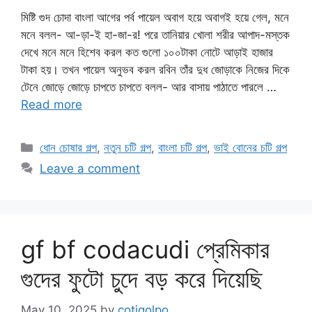
মিষ্টি গুদ চোদা বাংলা আগের পর্ব পায়েল অবাগ হয়ে অবাগই হয়ে গেল, মনে
মনে বলল- আ-ড়া-ই হা-জা-র! পরে তানিয়ার খোলা শরীর আপাদ-মস্তক
দেখে মনে মনে হিশেব করল কত গুলো ১০০টাকা নোটে আড়াই হাজার
টাকা হয়। তখন পায়েল অনুভব করল রবিন তাঁর দুধ জোড়াকে নিজের দিকে
টেনে জোড়ে জোড়ে চাপতে চাপতে বলল- আর বাসায় পাঠাতে পারলে …
Read more
Categories
ধোন চোষার গল্প
,
নতুন চটি গল্প
,
বাংলা চটি গল্প
,
ভাই বোনের চটি গল্প
Leave a comment
gf bf codacudi প্রেমিকার
গুদের ফুটো চুদে বড় করে দিয়েছি
May 10, 2025
by
cotigolpo