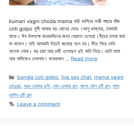
kumari vagni choda mama কচি ভাগ্নির ভারী পাছার খাঁজ
coti golpo সুমী আমার বড় বোনের মেয়ে ।আপু ডাক্তার, ঢাকায়ই
থাকে। ঈদ উপলক্ষে কয়েকদিনের জন্য বেড়াতে এসেছে।নীচের তলায় বাবা
মা থাকেন। তাই আড্ডাটা নিচেই জমেছে মনে হয়। নীচে গিয়ে দেখি
অনেক লোক। বড় চাচা আর চাচী এসেছেন দুই নাতি নিয়ে। ছোট মামা
আর মামিকেও দেখলাম। কয়েকজন …
Read more
Categories
bangla coti golpo
,
live sex chat
,
mama vagni
choti
,
গরম ভোদার ছবি
,
ধোন চোষার গল্প
,
বাংলা যৌন চটি গল্প
,
মামা
ভাগ্নি চটি গল্প
Leave a comment