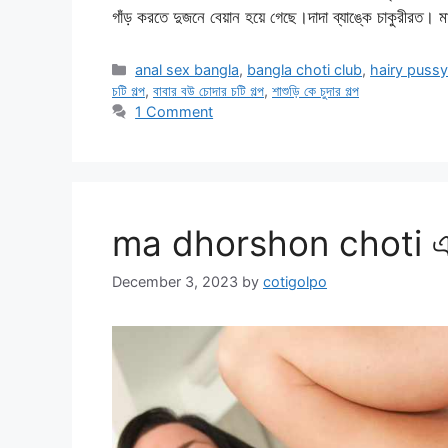
গাঁড় করতে দুজনে বেয়ান হয়ে গেছে।দাদা ব্যাঙ্কে চাকুরীরত।
Categories
anal sex bangla
,
bangla choti club
,
hairy pussy
চটি গল্প
,
বাবার বউ চোদার চটি গল্প
,
শাশুড়ি কে চুদার গল্প
1 Comment
ma dhorshon choti এভাবে
December 3, 2023
by
cotigolpo