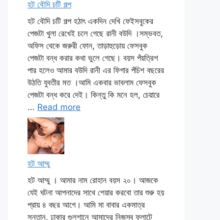
হট বৌদি চটি গল্প
হট বৌদি চটি গল্প হঠাৎ একদিন দেখি ফেইসবুকের
পেজটা খুলা রেখেই চলে গেছে রানী বউদি ।সম্ভবত,
অফিস থেকে জরুরী ফোন, তাড়াহুড়োয় ফেসবুক
পেজটা বন্ধ করার কথা ভুলে গেছে। বয়স পঁয়ত্রিশ
পার হলেও আমার বউদি রানী এর ফিগার পঁচিশ বছরের
উঠতি যুবতীর মত ।আমি একবার ভাবলাম ফেসবুক
পেজটা বন্ধ করে দেই। কিন্তু কি মনে হল, চেয়ারে
...
Read more
হট আম্মু
হট আম্মু । আমার নাম রোহান বয়স ২০। আজকে
যেই ঘটনা আপনাদের সাথে শেয়ার করবো তার শুরু হয়
প্রায় ৪ বছর আগে। আমি মা বাবার একমাত্র
সন্তান, ঢাকার গুলশানে আমাদের নিজস্ব ফ্লাটে