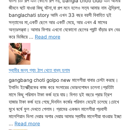
বাংলা চটি গল্প এটা কোনো গল্প নয়, bangla choti club এটা আমার
জীবনে ঘটে যাওয়া কিছু ঘটনা,যা গল্প মনে হলেও সত্য আমার নাম ঐন্দ্রিলা,
banglachati story আমি এখন 33 বছর বয়সী বিবাহিত দুই
সন্তানের মা,একটি ছেলে আর একটি মেয়ে, আর এখন 4 মাসের
অন্তঃসত্ত্বা। আমার ফিগার এখনো যেকোনো ছেলের প্যান্ট বাঁড়ার রস বের
করে ভিজিয়ে ...
Read more
স্বামীর জন্য গ্যাং ঠাপ খেতে বাধ্য হলাম
gangbang choti golpo new মালেশীয়া যাবার চেস্টা করছে।
ইদানিং ইলেক্ট্রিকের কাজ করে সংসারের ভোরনপোষন চলেনা।প্রতিটা
মাসে কিছু পরিমান টাকা কর্জ হয়ে যায়। বিগত দুই বছরে প্রায় ত্রিশ
হাজার টাকা কর্জ হয়ে গেছে,দিনদিন কর্জের পরিমান বেড়েই চলেছে।চোখে
মুখে ষর্ষে ফুল দেখতে পেলাম। গ্রামের একজন মালেশীয়া প্রবাসী
মালেশিয়ান ভিসা দেয়ার অপার দেয়ায় আমার স্বামীর মালেশীয়া যাওয়ার ইচ্ছা
...
Read more