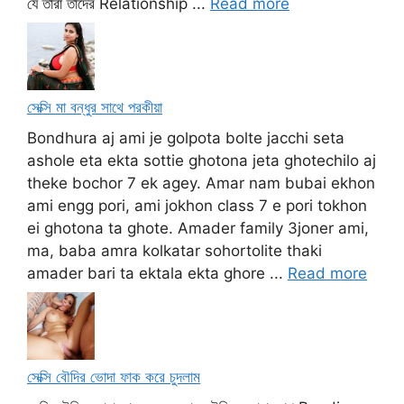
যে তারা তাদের Relationship ...
Read more
সেক্সি মা বন্ধুর সাথে পরকীয়া
Bondhura aj ami je golpota bolte jacchi seta
ashole eta ekta sottie ghotona jeta ghotechilo aj
theke bochor 7 ek agey. Amar nam bubai ekhon
ami engg pori, ami jokhon class 7 e pori tokhon
ei ghotona ta ghote. Amader family 3joner ami,
ma, baba amra kolkatar sohortolite thaki
amader bari ta ektala ekta ghore ...
Read more
সেক্সি বৌদির ভোদা ফাক করে চুদলাম