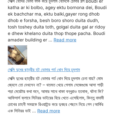
সেক্সি বৌদির ভোদা ফাক করে চুদলাম বৌদিকে চোদার গল্প Boudi er
katha ar ki bolbo, agey ektu bornona dei, Boudi
ek bachchar ma, ektu balki,gayer rong dhob
dhob e forsha, besh boro shoro duita dudh,
tosh toshey duita toth, golgal duita gal ar ridoy
e dhew khelano duita thop thope pacha. Boudi
amader building er ...
Read more
সেক্সি দুধের ছাত্রীর হট ভোদার গর্ত ধোন দিয়ে চুদলাম
সেক্সি দুধের ছাত্রীর হট ভোদার গর্ত ধোন দিয়ে চুদলাম চেনা যায়? মোম
জ্বেলে তো দেখলেন না? – থতমত খেয়ে গেলাম সেজেগুজে আসা শাড়ী
পড়া মেয়েটার কথা শুনে, আমার সাথে থাকা বন্ধুরাও হতবাক, ঘটনা কি?
আফিসার্স ক্লাবে সিনিয়র ভাইয়ের বিয়ে খেতে এসেছিলাম, কিন্তু বাদামী
চোখের চাহনী সময়কে রিওয়াইন্ড করে দুবছর পেছনে নিয়ে গেল।আর্কির
এক সিনিয়র ভাই ...
Read more