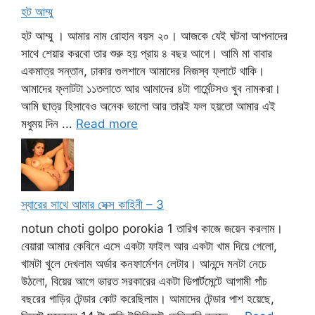
হট আম্মু
হট আম্মু । আমার নাম রোহান বয়স ২০। আজকে যেই ঘটনা আপনাদের
সাথে শেয়ার করবো তার শুরু হয় প্রায় ৪ বছর আগে। আমি মা বাবার
একমাত্র সন্তান, ঢাকার গুলশানে আমাদের নিজস্ব ফ্লাটে থাকি।
আমাদের ফ্লাটটা ১১তলাতে আর আমাদের ৪টা গার্মেন্টসও খুব নামকরা।
আমি ছাত্র হিসাবেও অনেক ভালো আর তারই ফল হয়তো আমার এই
মধুময় দিন ...
Read more
স্যারের সাথে আমার সেক্স কাহিনী – 3
notun choti golpo porokia 1 তারিখ কাজে জয়েন করলাম।
বেয়ারা আমার কেবিনে এসে একটা ফাইল আর একটা খাম দিয়ে গেলো,
খামটা খুলে দেখলাম অর্ডার কনফার্মেশন লেটার। আনন্দে মনটা নেচে
উঠলো, বিয়ের আগে ভারত সরকারের একটা ডিপার্টমেন্টে আগামী পাঁচ
বছরের গাড়ির টেন্ডার কোট করেছিলাম। আমাদের টেন্ডার পাশ হয়েছে,