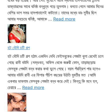
যথেষ্ট বড় হয়েছি। আর সেই সুযোগে আমি স্থানীয় হাসপাতালের ইন্টার্নী
ডাক্তারদের সাথে ঘনিষ্ঠ বন্ধুত্ব গড়ে তুললাম। বলতে গেলে আমার দিনের
বেশির ভাগ সময় হাসপাতালেই কাটতো। তাদের মধ্যে ডাঃ সুবীর ছিল
আমার সবচেয়ে ঘনিষ্ঠ, আমাকে ...
Read more
হট বৌদি চটি গল্প
হট বৌদি চটি গল্প হঠাৎ একদিন দেখি ফেইসবুকের পেজটা খুলা রেখেই চলে
গেছে রানী বউদি ।সম্ভবত, অফিস থেকে জরুরী ফোন, তাড়াহুড়োয়
ফেসবুক পেজটা বন্ধ করার কথা ভুলে গেছে। বয়স পঁয়ত্রিশ পার হলেও
আমার বউদি রানী এর ফিগার পঁচিশ বছরের উঠতি যুবতীর মত ।আমি
একবার ভাবলাম ফেসবুক পেজটা বন্ধ করে দেই। কিন্তু কি মনে হল,
চেয়ারে ...
Read more