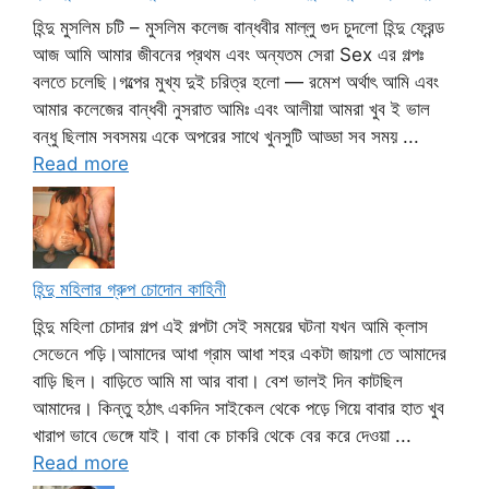
হিন্দু মুসলিম চটি – মুসলিম কলেজ বান্ধবীর মাল্লু গুদ চুদলো হিন্দু ফ্রেন্ড
আজ আমি আমার জীবনের প্রথম এবং অন্যতম সেরা Sex এর গল্পঃ
বলতে চলেছি।গল্পের মুখ্য দুই চরিত্র হলো — রমেশ অর্থাৎ আমি এবং
আমার কলেজের বান্ধবী নুসরাত আমিঃ এবং আলীয়া আমরা খুব ই ভাল
বন্ধু ছিলাম সবসময় একে অপরের সাথে খুনসুটি আড্ডা সব সময় ...
Read more
হিন্দু মহিলার গ্রুপ চোদোন কাহিনী
হিন্দু মহিলা চোদার গল্প এই গল্পটা সেই সময়ের ঘটনা যখন আমি ক্লাস
সেভেনে পড়ি।আমাদের আধা গ্রাম আধা শহর একটা জায়গা তে আমাদের
বাড়ি ছিল। বাড়িতে আমি মা আর বাবা। বেশ ভালই দিন কাটছিল
আমাদের। কিন্তু হঠাৎ একদিন সাইকেল থেকে পড়ে গিয়ে বাবার হাত খুব
খারাপ ভাবে ভেঙ্গে যাই। বাবা কে চাকরি থেকে বের করে দেওয়া ...
Read more