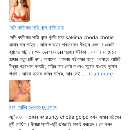
সেক্সি কাকিমার শাড়ি খুলে পুটকি মারা
সেক্সি কাকিমার শাড়ি খুলে পুটকি মারা kakima choda chotie
আমার নাম মাহিন। আমি ভারতের পশ্চিমবঙ্গের বীরভূম জেলা-র একটি
গ্রামের বাসিন্দা। আমাদের পরিবারের প্রধান জীবিকা চাষাবাদ। মা ছেলে
চোদার নতুন চটি গল্প , আমাদের এলাকায় পরিবারের মধ্যে একমাত্র আমিই
কিছুটা পড়াশোনা করেছি; বাড়ির আর কেউ কখনও স্কুলে যাওয়ার সুযোগ
পায়নি। আমরা অনেক জমির মালিক, আর সেই ...
Read more
সেক্সি আন্টির ভোদাতে চুমু খেলাম
আন্টির ভোদা চোদার গল্প aunty chotie golpo তখন আমার গ্রীষ্মের
ছুটি চলছিল। উনারা স্বামী-স্ত্রী দু’জনেই চাকরি করতেন। কে কখন