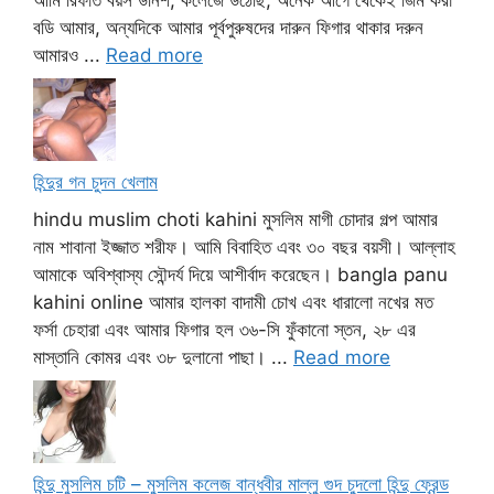
বডি আমার, অন্যদিকে আমার পূর্বপুরুষদের দারুন ফিগার থাকার দরুন
আমারও ...
Read more
হিন্দুর গন চুদন খেলাম
hindu muslim choti kahini মুসলিম মাগী চোদার গল্প আমার
নাম শাবানা ইজ্জাত শরীফ। আমি বিবাহিত এবং ৩০ বছর বয়সী। আল্লাহ
আমাকে অবিশ্বাস্য সৌন্দর্য দিয়ে আশীর্বাদ করেছেন। bangla panu
kahini online আমার হালকা বাদামী চোখ এবং ধারালো নখের মত
ফর্সা চেহারা এবং আমার ফিগার হল ৩৬-সি ফুঁকানো স্তন, ২৮ এর
মাস্তানি কোমর এবং ৩৮ দুলানো পাছা। ...
Read more
হিন্দু মুসলিম চটি – মুসলিম কলেজ বান্ধবীর মাল্লু গুদ চুদলো হিন্দু ফ্রেন্ড