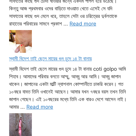
সাফাতের কাছে গুদ চোদা খাওয়ার জন্যে একদম পাগল হয়ে উঠেছে।
কিন্তু আজ প্রথমবার ওদের বাড়িতে দাওয়াত খেতে এসেই সে যদি
সাফাতের কাছে গুদ মেলে ধরে, তাহলে সেটা ওর চরিত্রের দুর্বলতাকে
রাহাতের পরিবারের সামনে প্রকাশ ...
Read more
স্বামী বিদেশ তাই ছেলে মায়ের গুদ চুদে ১৪ টা বানায়
স্বামী বিদেশ তাই ছেলে মায়ের গুদ চুদে ১৪ টা বানায় coti golpo আমি
শিহাব। আমাদের পরিবার বলতে আম্মু, আব্বু আর আমি। আব্বু জাপান
থাকেন। জাপানের একটা মাল্টি ন্যাশনাল কোম্পানীতে চাকরি করেন। গত
১০বছর যাবত তিনি ওখানেই আছেন। আমার যখন ৭বছর বয়স তখন তিনি
জাপান গেছেন। এই ১০বছরের মধ্যে তিনি এক বারও দেশে আসেন নাই।
আমার ...
Read more