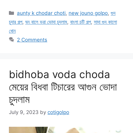
Categories
aunty k chodar choti
,
new jouno golpo
,
গুদ
চুদার গল্প
,
ঘন বালে ভরা ভোদা চুদলাম
,
বাংলা চটি গল্প
,
সাদা গুদ কালো
ধোন
2 Comments
bidhoba voda choda
মেয়ের বিধবা টিচারের আগুন ভোদা
চুদলাম
July 9, 2023
by
cotigolpo