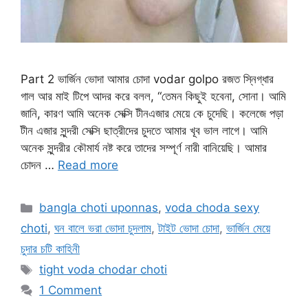
Part 2 ভার্জিন ভোদা আমার চোদা vodar golpo রজত স্নিগ্ধার
গাল আর মাই টিপে আদর করে বলল, “তেমন কিছুই হবেনা, সোনা। আমি
জানি, কারণ আমি অনেক সেক্সি টীনএজার মেয়ে কে চুদেছি। কলেজে পড়া
টীন এজার সুন্দরী সেক্সি ছাত্রীদের চুদতে আমার খূব ভাল লাগে। আমি
অনেক সুন্দরীর কৌমার্য নষ্ট করে তাদের সম্পূর্ণ নারী বানিয়েছি। আমার
চোদন …
Read more
Categories
bangla choti uponnas
,
voda choda sexy
choti
,
ঘন বালে ভরা ভোদা চুদলাম
,
টাইট ভোদা চোদা
,
ভার্জিন মেয়ে
চুদার চটি কাহিনী
Tags
tight voda chodar choti
1 Comment