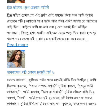
হিন্দু মহিলার গ্রুপ চোদোন কাহিনী
হিন্দু মহিলা চোদার গল্প এই গল্পটা সেই সময়ের ঘটনা যখন আমি ক্লাস
সেভেনে পড়ি।আমাদের আধা গ্রাম আধা শহর একটা জায়গা তে আমাদের
বাড়ি ছিল। বাড়িতে আমি মা আর বাবা। বেশ ভালই দিন কাটছিল
আমাদের। কিন্তু হঠাৎ একদিন সাইকেল থেকে পড়ে গিয়ে বাবার হাত খুব
খারাপ ভাবে ভেঙ্গে যাই। বাবা কে চাকরি থেকে বের করে দেওয়া ...
Read more
হাসপাতালে কচি ভোদায় চুদাচুদি পার্ট ২
ডলতে লাগলাম। সুফিয়ার শরীর মাঝে মাঝেই ঝাঁকি দিয়ে উঠছিল। আমি
জিজ্ঞেস করলাম, “কেমন লাগছে এখন?” সুফিয়া বললো, “কেমুন জানি
লাগতাছে”। আমি বললাম, “ভাল না খারাপ?” সুফিয়া লজ্জিত হাসি দিয়ে
বললো, “বালা”। আমি তখন দুই হাতে ওর দুই নিপল ম্যাসাজ করতে
লাগলাম। সুফিয়া রীতিমত হাঁফাতে লাগলো। বুঝলাম, কাজ হবে। এরপর