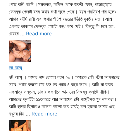
গেছে রানী বউদি ।সম্ভবত, অফিস থেকে জরুরী ফোন, তাড়াহুড়োয়
ফেসবুক পেজটা বন্ধ করার কথা ভুলে গেছে। বয়স পঁয়ত্রিশ পার হলেও
আমার বউদি রানী এর ফিগার পঁচিশ বছরের উঠতি যুবতীর মত ।আমি
একবার ভাবলাম ফেসবুক পেজটা বন্ধ করে দেই। কিন্তু কি মনে হল,
চেয়ারে ...
Read more
হট আম্মু
হট আম্মু । আমার নাম রোহান বয়স ২০। আজকে যেই ঘটনা আপনাদের
সাথে শেয়ার করবো তার শুরু হয় প্রায় ৪ বছর আগে। আমি মা বাবার
একমাত্র সন্তান, ঢাকার গুলশানে আমাদের নিজস্ব ফ্লাটে থাকি।
আমাদের ফ্লাটটা ১১তলাতে আর আমাদের ৪টা গার্মেন্টসও খুব নামকরা।
আমি ছাত্র হিসাবেও অনেক ভালো আর তারই ফল হয়তো আমার এই
মধুময় দিন ...
Read more