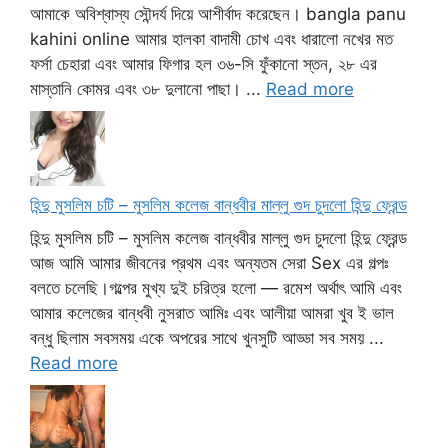
আমাকে অবিশ্বাস্য সৌন্দর্য দিয়ে আশীর্বাদ করেছেন। bangla panu
kahini online আমার হালকা বাদামী চোখ এবং ধারালো নখের মত
ফর্সা চেহারা এবং আমার ফিগার হল ৩৬-সি ফুঁকানো স্তন, ২৮ এর
মাস্তানি কোমর এবং ৩৮ দুলানো পাছা। ...
Read more
হিন্দু মুসলিম চটি – মুসলিম কলেজ বান্ধবীর মাল্লু গুদ চুদলো হিন্দু ফ্রেন্ড
হিন্দু মুসলিম চটি – মুসলিম কলেজ বান্ধবীর মাল্লু গুদ চুদলো হিন্দু ফ্রেন্ড
আজ আমি আমার জীবনের প্রথম এবং অন্যতম সেরা Sex এর গল্পঃ
বলতে চলেছি।গল্পের মুখ্য দুই চরিত্র হলো — রমেশ অর্থাৎ আমি এবং
আমার কলেজের বান্ধবী নুসরাত আমিঃ এবং আলীয়া আমরা খুব ই ভাল
বন্ধু ছিলাম সবসময় একে অপরের সাথে খুনসুটি আড্ডা সব সময় ...
Read more