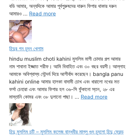
বডি আমার, অন্যদিকে আমার পূর্বপুরুষদের দারুন ফিগার থাকার দরুন
আমারও ...
Read more
হিন্দুর গন চুদন খেলাম
hindu muslim choti kahini মুসলিম মাগী চোদার গল্প আমার
নাম শাবানা ইজ্জাত শরীফ। আমি বিবাহিত এবং ৩০ বছর বয়সী। আল্লাহ
আমাকে অবিশ্বাস্য সৌন্দর্য দিয়ে আশীর্বাদ করেছেন। bangla panu
kahini online আমার হালকা বাদামী চোখ এবং ধারালো নখের মত
ফর্সা চেহারা এবং আমার ফিগার হল ৩৬-সি ফুঁকানো স্তন, ২৮ এর
মাস্তানি কোমর এবং ৩৮ দুলানো পাছা। ...
Read more
হিন্দু মুসলিম চটি – মুসলিম কলেজ বান্ধবীর মাল্লু গুদ চুদলো হিন্দু ফ্রেন্ড