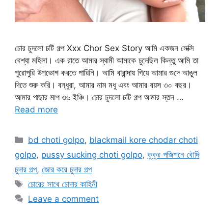
চোর চুদলো চটি গল্প Xxx Chor Sex Story আমি একজন সেক্সি
বেশ্যা মহিলা। এক রাতে আমার স্বামী আমাকে চুদেছিল কিন্তু আমি তা
পুরোপুরি উপভোগ করতে পারিনি। আমি বারান্দায় গিয়ে আমার গুদে আঙুল
দিতে শুরু করি। বন্ধুরা, আমার নাম মধু এবং আমার বয়স ৩০ বছর।
আমার পাছার মাপ ৩৬ ইঞ্চি। চোর চুদলো চটি গল্প আমার স্তন …
Read more
Categories
bd choti golpo
,
blackmail kore chodar choti
golpo
,
pussy sucking choti golpo
,
কুকুর পজিশনে বৌদি
চুদার গল্প
,
জোর করে চুদার গল্প
Tags
চোরের সাথে চোদার কাহিনী
Leave a comment