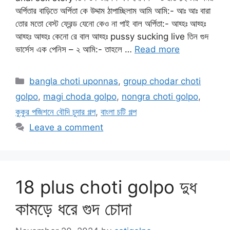
অর্পিতার বাড়িতে অর্পিতা কে উদ্দাম ঠাপাচ্ছিলাম আমি আমি:- আঃ আঃ বারা
তোর মতো বেস্ট ফ্রেন্ড যেনো কেও না পাই বাল অর্পিতা:- আহ্হঃ আহ্হঃ
আহ্হঃ আহ্হঃ কেনো রে বাল আহ্হঃ pussy sucking live তিন গুদ
ভার্সেস এক পেনিস – ২ আমি:- তাহলে …
Read more
Categories
bangla choti uponnas
,
group chodar choti
golpo
,
magi choda golpo
,
nongra choti golpo
,
কুকুর পজিশনে বৌদি চুদার গল্প
,
বাংলা চটি গল্প
Leave a comment
18 plus choti golpo দুধ
কামড়ে ধরে গুদ চোদা