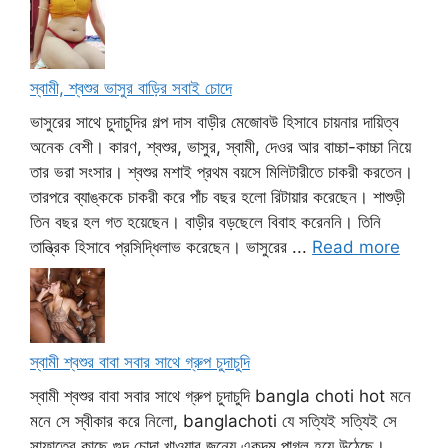
স্বামী, শ্বশুর ভাসুর বাড়ির সবাই চোদে
ভাসুরের সাথে চুদাচুদির গল্প দাস বাড়ীর মেজোবউ হিসাবে চায়নার দায়িত্ব
অনেক বেশী। কারণ, শ্বশুর, ভাসুর, স্বামী, দেওর আর বাচ্চা-কাচ্চা নিয়ে
তার ভরা সংসার। শ্বশুর মশাই প্রথম বয়সে মিলিটারীতে চাকরী করতেন।
তারপরে ব্যাঙ্ককে চাকরী করে পাঁচ বছর হলো রিটায়ার করেছেন। শাশুড়ী
তিন বছর হল গত হয়েছেন। বাড়ীর বড়ছেলে বিবাহ করেননি। তিনি
তান্ত্রিক হিসাবে প্রসিদ্ধিলাভ করেছেন। ভাসুরের ...
Read more
স্বামী শ্বশুর বাবা সবার সাথে গ্রুপ চুদাচুদি
স্বামী শ্বশুর বাবা সবার সাথে গ্রুপ চুদাচুদি bangla choti hot মনে
মনে সে স্বীকার করে নিলো, banglachoti যে সত্যিই সত্যিই সে
সাফাতের কাছে গুদ চোদা খাওয়ার জন্যে একদম পাগল হয়ে উঠেছে।