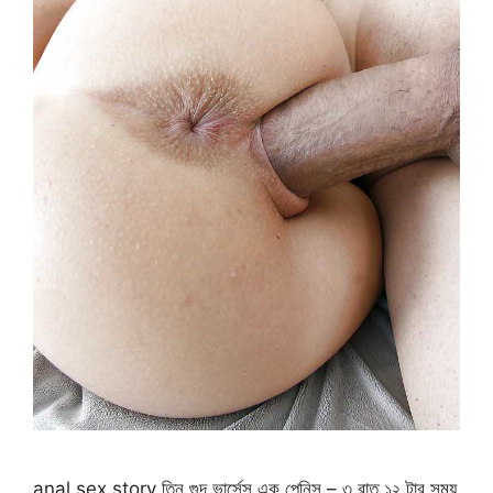
anal sex story তিন গুদ ভার্সেস এক পেনিস – ৩ রাত ১২ টার সময়