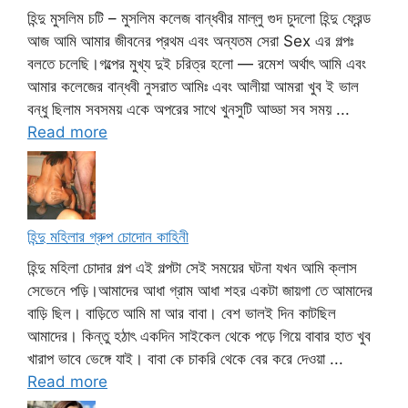
হিন্দু মুসলিম চটি – মুসলিম কলেজ বান্ধবীর মাল্লু গুদ চুদলো হিন্দু ফ্রেন্ড
আজ আমি আমার জীবনের প্রথম এবং অন্যতম সেরা Sex এর গল্পঃ
বলতে চলেছি।গল্পের মুখ্য দুই চরিত্র হলো — রমেশ অর্থাৎ আমি এবং
আমার কলেজের বান্ধবী নুসরাত আমিঃ এবং আলীয়া আমরা খুব ই ভাল
বন্ধু ছিলাম সবসময় একে অপরের সাথে খুনসুটি আড্ডা সব সময় ...
Read more
হিন্দু মহিলার গ্রুপ চোদোন কাহিনী
হিন্দু মহিলা চোদার গল্প এই গল্পটা সেই সময়ের ঘটনা যখন আমি ক্লাস
সেভেনে পড়ি।আমাদের আধা গ্রাম আধা শহর একটা জায়গা তে আমাদের
বাড়ি ছিল। বাড়িতে আমি মা আর বাবা। বেশ ভালই দিন কাটছিল
আমাদের। কিন্তু হঠাৎ একদিন সাইকেল থেকে পড়ে গিয়ে বাবার হাত খুব
খারাপ ভাবে ভেঙ্গে যাই। বাবা কে চাকরি থেকে বের করে দেওয়া ...
Read more