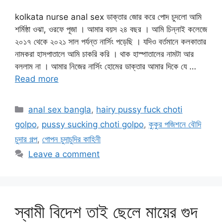
kolkata nurse anal sex ডাক্তার জোর করে পোদ চুদলো আমি
শর্মিষ্ঠা ওঝা, ওরফে পূজা । আমার বয়স ২৪ বছর । আমি চিন্নাই কলেজে
২০১৭ থেকে ২০২১ সাল পর্যন্ত নার্সিং পড়েছি । যদিও বর্তমানে কলকাতার
নামকরা হাসপাতালে আমি চাকরি করি । থাক হাস্পাতালের নামটা আর
বললাম না । আমার নিজের নার্সিং হোমের ডাক্তার আমার দিকে যে …
Read more
Categories
anal sex bangla
,
hairy pussy fuck choti
golpo
,
pussy sucking choti golpo
,
কুকুর পজিশনে বৌদি
চুদার গল্প
,
গোপন চুদাচুদির কাহিনী
Leave a comment
স্বামী বিদেশ তাই ছেলে মায়ের গুদ