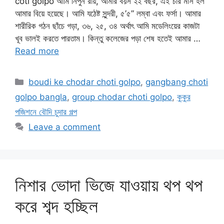
coti golpo আমি নিপুন রায়, আমার বয়স ২২ বছর, এই চার মাস হল
আমার বিয়ে হয়েছে। আমি যঠেষ্ট সুন্দরী, ৫’৫” লম্বা এবং ফর্সা। আমার
শারীরিক গঠন ছাঁচে গড়া, ৩৬, ২৫, ৩৪ অর্থাৎ আমি মডেলিংয়ের কাজটা
খূব ভালই করতে পারতাম। কিন্তু কলেজের পড়া শেষ হতেই আমার …
Read more
Categories
boudi ke chodar choti golpo
,
gangbang choti
golpo bangla
,
group chodar choti golpo
,
কুকুর
পজিশনে বৌদি চুদার গল্প
Leave a comment
নিশার ভোদা ভিজে যাওয়ায় থপ থপ
করে শব্দ হচ্ছিল