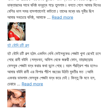
ডাক্তারদের সাথে ঘনিষ্ঠ বন্ধুত্ব গড়ে তুললাম। বলতে গেলে আমার দিনের
বেশির ভাগ সময় হাসপাতালেই কাটতো। তাদের মধ্যে ডাঃ সুবীর ছিল
আমার সবচেয়ে ঘনিষ্ঠ, আমাকে ...
Read more
হট বৌদি চটি গল্প
হট বৌদি চটি গল্প হঠাৎ একদিন দেখি ফেইসবুকের পেজটা খুলা রেখেই চলে
গেছে রানী বউদি ।সম্ভবত, অফিস থেকে জরুরী ফোন, তাড়াহুড়োয়
ফেসবুক পেজটা বন্ধ করার কথা ভুলে গেছে। বয়স পঁয়ত্রিশ পার হলেও
আমার বউদি রানী এর ফিগার পঁচিশ বছরের উঠতি যুবতীর মত ।আমি
একবার ভাবলাম ফেসবুক পেজটা বন্ধ করে দেই। কিন্তু কি মনে হল,
চেয়ারে ...
Read more