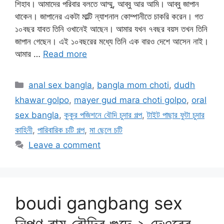
শিহাব। আমাদের পরিবার বলতে আম্মু, আব্বু আর আমি। আব্বু জাপান
থাকেন। জাপানের একটা মাল্টি ন্যাশনাল কোম্পানীতে চাকরি করেন। গত
১০বছর যাবত তিনি ওখানেই আছেন। আমার যখন ৭বছর বয়স তখন তিনি
জাপান গেছেন। এই ১০বছরের মধ্যে তিনি এক বারও দেশে আসেন নাই।
আমার …
Read more
Categories
anal sex bangla
,
bangla mom choti
,
dudh
khawar golpo
,
mayer gud mara choti golpo
,
oral
sex bangla
,
কুকুর পজিশনে বৌদি চুদার গল্প
,
টাইট পাছার ফুটা চুদার
কাহিনী
,
পারিবারিক চটি গল্প
,
মা ছেলে চটি
Leave a comment
boudi gangbang sex
নিপুণ রায় বৌদির গুদে ২ দেওরের