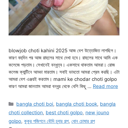
blowjob choti kahini 2025 আজ বেশ উত্তেজিত লাগছিল।
কারণ বহুদিন পর আজ রাহুলের সাথে দেখা হবে। রাহুলের সাথে আমি এক
কলেজে পড়তাম। সেখানেই বন্ধুত্ব। একসাথে থাকতাম আমরা। রোজ
কলেজ ক্যান্টিনে আড্ডা মারতাম। সবাই ভাবতো আমরা প্রেম করছি। এটা
আমরা বেশ এঞ্জয়ই করতাম। mami ke chodar choti golpo
কারণ আমরা জানতাম আমরা বন্ধুর থেকে বেশি কিছু …
Read more
Categories
bangla choti boi
,
bangla choti book
,
bangla
choti collection
,
best choti golpo
,
new jouno
golpo
,
কুকুর পজিশনে বৌদি চুদার গল্প
,
ধোন চোষার গল্প