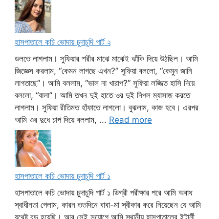
হাসপাতালে কচি ভোদায় চুদাচুদি পার্ট ২
ডলতে লাগলাম। সুফিয়ার শরীর মাঝে মাঝেই ঝাঁকি দিয়ে উঠছিল। আমি
জিজ্ঞেস করলাম, “কেমন লাগছে এখন?” সুফিয়া বললো, “কেমুন জানি
লাগতাছে”। আমি বললাম, “ভাল না খারাপ?” সুফিয়া লজ্জিত হাসি দিয়ে
বললো, “বালা”। আমি তখন দুই হাতে ওর দুই নিপল ম্যাসাজ করতে
লাগলাম। সুফিয়া রীতিমত হাঁফাতে লাগলো। বুঝলাম, কাজ হবে। এরপর
আমি ওর দুধে চাপ দিয়ে বললাম, ...
Read more
হাসপাতালে কচি ভোদায় চুদাচুদি পার্ট ১
হাসপাতালে কচি ভোদায় চুদাচুদি পার্ট ১ ডিগ্রী পরীক্ষার পরে আমি অবাধ
স্বাধীনতা পেলাম, কারন ততদিনে বাবা-মা স্বীকার করে নিয়েছেন যে আমি
যথেষ্ট বড় হয়েছি। আর সেই সুযোগে আমি স্থানীয় হাসপাতালের ইন্টার্নী