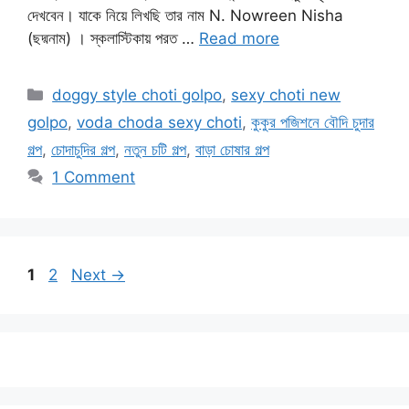
দেখবেন। যাকে নিয়ে লিখছি তার নাম N. Nowreen Nisha
(ছদ্মনাম) । স্কলাস্টিকায় পরত …
Read more
Categories
doggy style choti golpo
,
sexy choti new
golpo
,
voda choda sexy choti
,
কুকুর পজিশনে বৌদি চুদার
গল্প
,
চোদাচুদির গল্প
,
নতুন চটি গল্প
,
বাড়া চোষার গল্প
1 Comment
Page
Page
1
2
Next
→