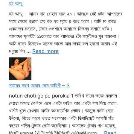
হট আম্মু
হট আম্মু । আমার নাম রোহান বয়স ২০। আজকে যেই ঘটনা আপনাদের
সাথে শেয়ার করবো তার শুরু হয় প্রায় ৪ বছর আগে। আমি মা বাবার
একমাত্র সন্তান, ঢাকার গুলশানে আমাদের নিজস্ব ফ্লাটে থাকি।
আমাদের ফ্লাটটা ১১তলাতে আর আমাদের ৪টা গার্মেন্টসও খুব নামকরা।
আমি ছাত্র হিসাবেও অনেক ভালো আর তারই ফল হয়তো আমার এই
মধুময় দিন ...
Read more
স্যারের সাথে আমার সেক্স কাহিনী – 3
notun choti golpo porokia 1 তারিখ কাজে জয়েন করলাম।
বেয়ারা আমার কেবিনে এসে একটা ফাইল আর একটা খাম দিয়ে গেলো,
খামটা খুলে দেখলাম অর্ডার কনফার্মেশন লেটার। আনন্দে মনটা নেচে
উঠলো, বিয়ের আগে ভারত সরকারের একটা ডিপার্টমেন্টে আগামী পাঁচ
বছরের গাড়ির টেন্ডার কোট করেছিলাম। আমাদের টেন্ডার পাশ হয়েছে,
তিনটে মডেলের 14 টা গাড়ি ইমিডিয়েট ডেলিভারি করতে ...
Read