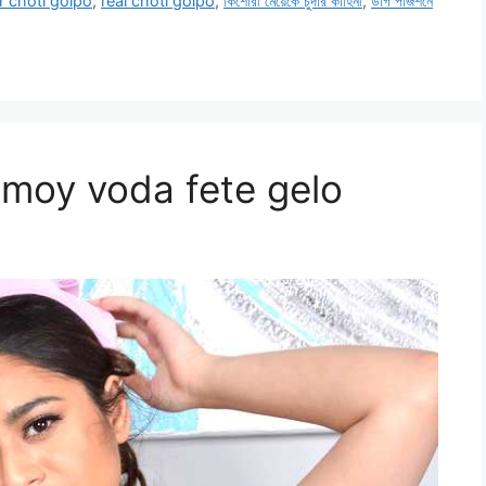
 choti golpo
,
real choti golpo
,
কিশোরী মেয়েকে চুদার কাহিনী
,
ডগি পজিশনে
moy voda fete gelo