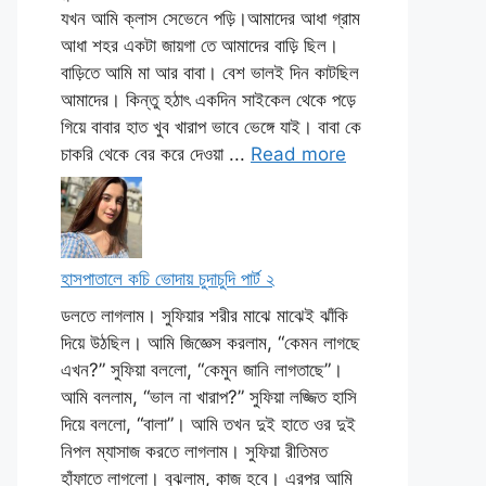
যখন আমি ক্লাস সেভেনে পড়ি।আমাদের আধা গ্রাম
আধা শহর একটা জায়গা তে আমাদের বাড়ি ছিল।
বাড়িতে আমি মা আর বাবা। বেশ ভালই দিন কাটছিল
আমাদের। কিন্তু হঠাৎ একদিন সাইকেল থেকে পড়ে
গিয়ে বাবার হাত খুব খারাপ ভাবে ভেঙ্গে যাই। বাবা কে
চাকরি থেকে বের করে দেওয়া ...
Read more
হাসপাতালে কচি ভোদায় চুদাচুদি পার্ট ২
ডলতে লাগলাম। সুফিয়ার শরীর মাঝে মাঝেই ঝাঁকি
দিয়ে উঠছিল। আমি জিজ্ঞেস করলাম, “কেমন লাগছে
এখন?” সুফিয়া বললো, “কেমুন জানি লাগতাছে”।
আমি বললাম, “ভাল না খারাপ?” সুফিয়া লজ্জিত হাসি
দিয়ে বললো, “বালা”। আমি তখন দুই হাতে ওর দুই
নিপল ম্যাসাজ করতে লাগলাম। সুফিয়া রীতিমত
হাঁফাতে লাগলো। বুঝলাম, কাজ হবে। এরপর আমি