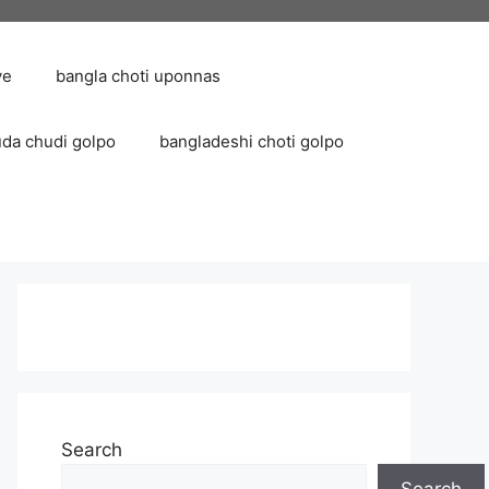
ve
bangla choti uponnas
uda chudi golpo
bangladeshi choti golpo
Search