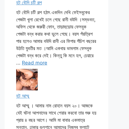
হট বৌদি চটি গল্প
হট বৌদি চটি গল্প হঠাৎ একদিন দেখি ফেইসবুকের
পেজটা খুলা রেখেই চলে গেছে রানী বউদি ।সম্ভবত,
অফিস থেকে জরুরী ফোন, তাড়াহুড়োয় ফেসবুক
পেজটা বন্ধ করার কথা ভুলে গেছে। বয়স পঁয়ত্রিশ
পার হলেও আমার বউদি রানী এর ফিগার পঁচিশ বছরের
উঠতি যুবতীর মত ।আমি একবার ভাবলাম ফেসবুক
পেজটা বন্ধ করে দেই। কিন্তু কি মনে হল, চেয়ারে
...
Read more
হট আম্মু
হট আম্মু । আমার নাম রোহান বয়স ২০। আজকে
যেই ঘটনা আপনাদের সাথে শেয়ার করবো তার শুরু হয়
প্রায় ৪ বছর আগে। আমি মা বাবার একমাত্র
সন্তান, ঢাকার গুলশানে আমাদের নিজস্ব ফ্লাটে