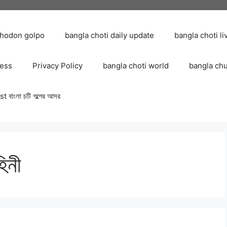
chodon golpo
bangla choti daily update
bangla choti li
ress
Privacy Policy
bangla choti world
bangla ch
 বাংলা চটি গল্পের আসর
িনী