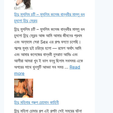
হিন্দু মুসলিম চটি – মুসলিম কলেজ বান্ধবীর মাল্লু গুদ
চুদলো হিন্দু ফ্রেন্ড
হিন্দু মুসলিম চটি – মুসলিম কলেজ বান্ধবীর মাল্লু গুদ
চুদলো হিন্দু ফ্রেন্ড আজ আমি আমার জীবনের প্রথম
এবং অন্যতম সেরা Sex এর গল্পঃ বলতে চলেছি।
গল্পের মুখ্য দুই চরিত্র হলো — রমেশ অর্থাৎ আমি
এবং আমার কলেজের বান্ধবী নুসরাত আমিঃ এবং
আলীয়া আমরা খুব ই ভাল বন্ধু ছিলাম সবসময় একে
অপরের সাথে খুনসুটি আড্ডা সব সময় ...
Read
more
হিন্দু মহিলার গ্রুপ চোদোন কাহিনী
হিন্দু মহিলা চোদার গল্প এই গল্পটা সেই সময়ের ঘটনা