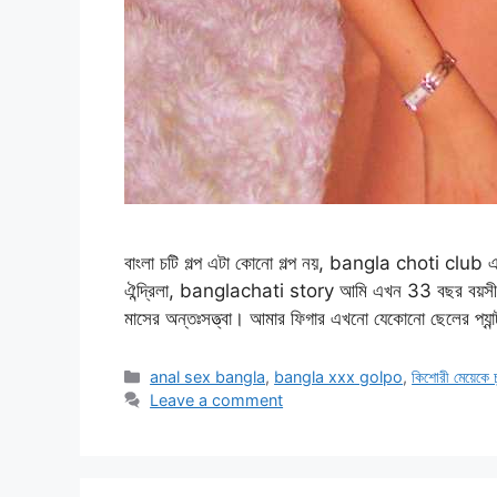
বাংলা চটি গল্প এটা কোনো গল্প নয়, bangla choti club এট
ঐন্দ্রিলা, banglachati story আমি এখন 33 বছর বয়সী 
মাসের অন্তঃসত্ত্বা। আমার ফিগার এখনো যেকোনো ছেলের প্যান
Categories
anal sex bangla
,
bangla xxx golpo
,
কিশোরী মেয়েকে চ
Leave a comment